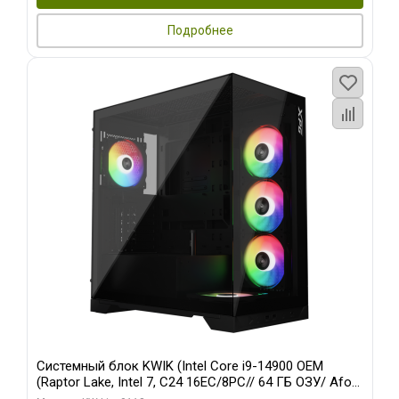
Подробнее
Системный блок KWIK (Intel Core i9-14900 OEM
(Raptor Lake, Intel 7, C24 16EC/8PC// 64 ГБ ОЗУ/ Afox
RTX4090 24GB GDDR6X 384-Bit 3xDP HDMI ATX Turbo/