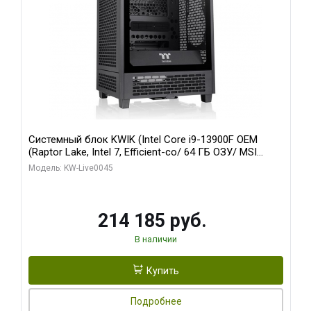
Системный блок KWIK (Intel Core i9-13900F OEM
(Raptor Lake, Intel 7, Efficient-co/ 64 ГБ ОЗУ/ MSI
RTX5060Ti SHADOW 2X OC PLUS 8GB GDDR7 128bit
Модель: KW-Live0045
3xD/ 960 ГБ SSD)
214 185 руб.
В наличии
Купить
Подробнее