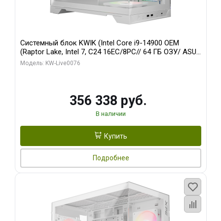
Системный блок KWIK (Intel Core i9-14900 OEM
(Raptor Lake, Intel 7, C24 16EC/8PC// 64 ГБ ОЗУ/ ASUS
RTX5080 PRIME EVO OC 16GB GDDR7 256bit 3xDP
Модель: KW-Live0076
HDM/ 960 ГБ SSD)
356 338 руб.
В наличии
Купить
Подробнее