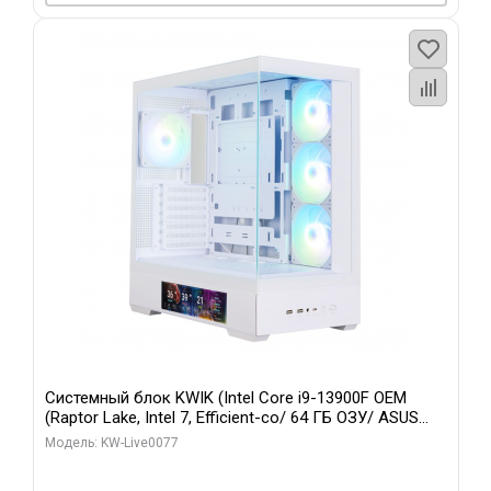
Системный блок KWIK (Intel Core i9-13900F OEM
(Raptor Lake, Intel 7, Efficient-co/ 64 ГБ ОЗУ/ ASUS
RTX5080 TUF GAMING OC 16GB GDDR7 256bit 3xDP 3x/
Модель: KW-Live0077
512 ГБ SSD)