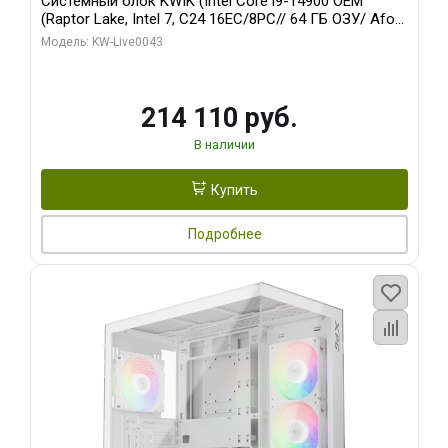
Системный блок KWIK (Intel Core i9-14900 OEM
(Raptor Lake, Intel 7, C24 16EC/8PC// 64 ГБ ОЗУ/ Afox
RTX3060Ti 8GB GDDR6 256bit 3xDP HDMI 2FAN RTL/
Модель: KW-Live0043
512 ГБ SSD)
214 110 руб.
В наличии
Купить
Подробнее