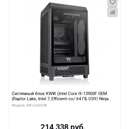
Системный блок KWIK (Intel Core i9-13900F OEM
(Raptor Lake, Intel 7, Efficient-co/ 64 ГБ ОЗУ/ Ninja
Sinotex RTX3070Ti 8GB GDDR6X 256bit 3xDP HDMI / 1
Модель: KW-Live0049
ТБ SSD)
214 338 руб.