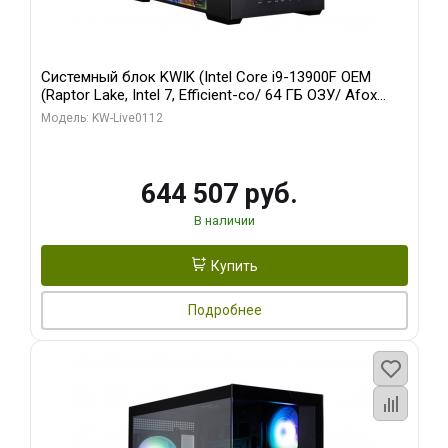
Системный блок KWIK (Intel Core i9-13900F OEM
(Raptor Lake, Intel 7, Efficient-co/ 64 ГБ ОЗУ/ Afox
RTX4090 24GB GDDR6X 384-Bit 3xDP HDMI ATX Turbo/
Модель: KW-Live0112
960 ГБ SSD)
644 507 руб.
В наличии
Купить
Подробнее