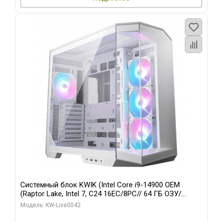
Системный блок KWIK (Intel Core i9-14900 OEM
(Raptor Lake, Intel 7, C24 16EC/8PC// 64 ГБ ОЗУ/
Gigabyte RTX5060 WINDFORCE MAX OC 8GB GDDR7
Модель: KW-Live0042
128bit 3/ 512 ГБ SSD)