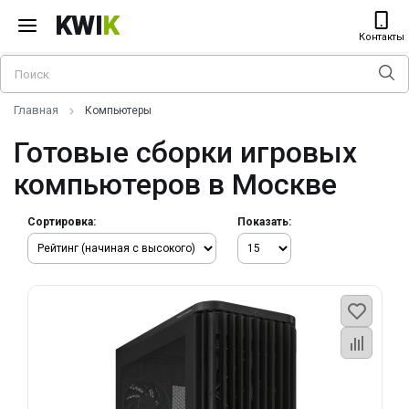
KWI
K
Контакты
Главная
Компьютеры
Готовые сборки игровых
компьютеров в Москве
Сортировка:
Показать: