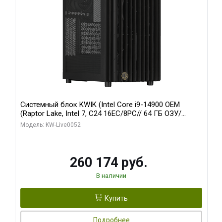
Системный блок KWIK (Intel Core i9-14900 OEM
(Raptor Lake, Intel 7, C24 16EC/8PC// 64 ГБ ОЗУ/
Zotac RTX5060Ti AMP 16GB GDDR7 128bit 3xDP HDMI
Модель: KW-Live0052
2FAN/ 960 ГБ SSD)
260 174 руб.
В наличии
Купить
Подробнее