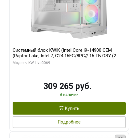
Системный блок KWIK (Intel Core i9-14900 OEM
(Raptor Lake, Intel 7, C24 16EC/8PC// 16 ГБ ОЗУ (2
модуля)/ ASUS RTX5080 PROART OC 16GB GDDR7
Модель: KW-Live0069
256bit Type-C DP 2/ 512 ГБ SSD)
309 265 руб.
В наличии
Купить
Подробнее