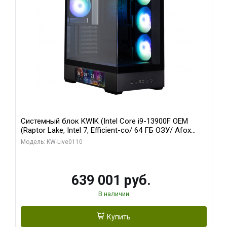
Системный блок KWIK (Intel Core i9-13900F OEM
(Raptor Lake, Intel 7, Efficient-co/ 64 ГБ ОЗУ/ Afox
RTX4090 24GB GDDR6X 384-Bit 3xDP HDMI ATX Turbo/
Модель: KW-Live0110
512 ГБ SSD)
639 001 руб.
В наличии
Купить