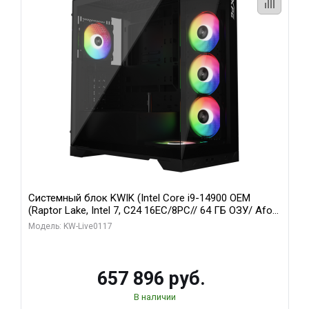
Системный блок KWIK (Intel Core i9-14900 OEM
(Raptor Lake, Intel 7, C24 16EC/8PC// 64 ГБ ОЗУ/ Afox
RTX4090 24GB GDDR6X 384-Bit 3xDP HDMI ATX Turbo/
Модель: KW-Live0117
1 ТБ SSD)
657 896 руб.
В наличии