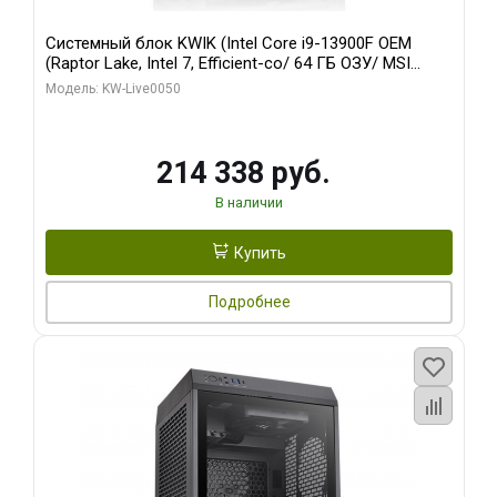
Системный блок KWIK (Intel Core i9-13900F OEM
(Raptor Lake, Intel 7, Efficient-co/ 64 ГБ ОЗУ/ MSI
RTX5060Ti SHADOW 3X OC CLASSIC 8GB GDDR7
Модель: KW-Live0050
128bit / 1 ТБ SSD)
214 338 руб.
В наличии
Купить
Подробнее