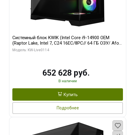
Системный блок KWIK (Intel Core i9-14900 OEM
(Raptor Lake, Intel 7, C24 16EC/8PC// 64 ГБ ОЗУ/ Afox
RTX4090 24GB GDDR6X 384-Bit 3xDP HDMI ATX Turbo/
Модель: KW-Live0114
512 ГБ SSD)
652 628 руб.
В наличии
Купить
Подробнее