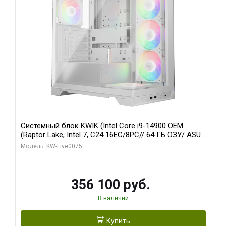
Системный блок KWIK (Intel Core i9-14900 OEM
(Raptor Lake, Intel 7, C24 16EC/8PC// 64 ГБ ОЗУ/ ASUS
RTX5080 PRIME EVO OC 16GB GDDR7 256bit 3xDP
Модель: KW-Live0075
HDM/ 1 ТБ SSD)
356 100 руб.
В наличии
Купить