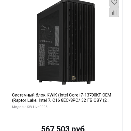
Системный блок KWIK (Intel Core i7-13700KF OEM
(Raptor Lake, Intel 7, C16 8EC/8PC/ 32 ГБ ОЗУ (2
модуля)/ Afox RTX4090 24GB GDDR6X 384-Bit 3xDP
Модель: KW-Live0095
HDMI ATX Turbo/ 512 ГБ SSD)
567 503 руб.