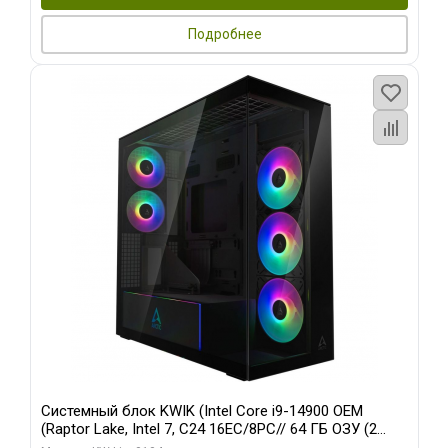
Подробнее
Системный блок KWIK (Intel Core i9-14900 OEM
(Raptor Lake, Intel 7, C24 16EC/8PC// 64 ГБ ОЗУ (2
модуля)/ Afox RTX4090 24GB GDDR6X 384-Bit 3xDP