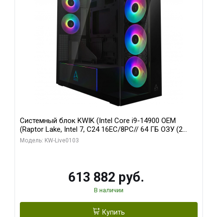
Системный блок KWIK (Intel Core i9-14900 OEM
(Raptor Lake, Intel 7, C24 16EC/8PC// 64 ГБ ОЗУ (2
модуля)/ Afox RTX4090 24GB GDDR6X 384-Bit 3xDP
Модель: KW-Live0103
HDMI ATX Turbo/ 960 ГБ SSD)
613 882 руб.
В наличии
Купить