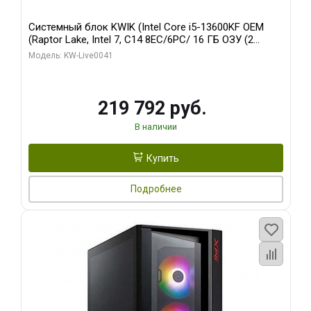
Системный блок KWIK (Intel Core i5-13600KF OEM
(Raptor Lake, Intel 7, C14 8EC/6PC/ 16 ГБ ОЗУ (2
модуля)/ Palit RTX5080 GAMINGPRO OC 16GB GDDR7
Модель: KW-Live0041
256bit 3xDP HD/ 512 ГБ SSD)
219 792 руб.
В наличии
Купить
Подробнее