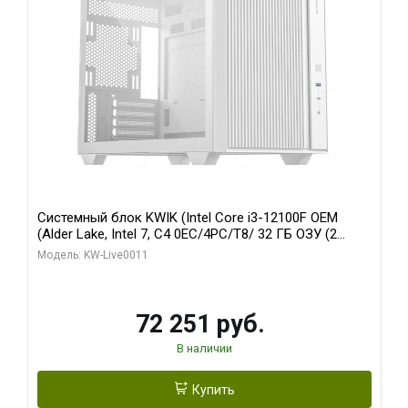
Системный блок KWIK (Intel Core i3-12100F OEM
(Alder Lake, Intel 7, C4 0EC/4PC/T8/ 32 ГБ ОЗУ (2
модуля)/ MSI RTX3050 VENTUS 2X E OC 6GB GDDR6
Модель: KW-Live0011
96bit 2xDP HDMI/ 512 ГБ SSD)
72 251 руб.
В наличии
Купить