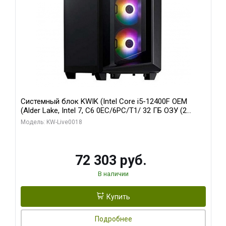
Системный блок KWIK (Intel Core i5-12400F OEM
(Alder Lake, Intel 7, C6 0EC/6PC/T1/ 32 ГБ ОЗУ (2
модуля)/ Ninja Sinotex GTX1660 SUPER 6GB GDDR6
Модель: KW-Live0018
192bit DVI DP / 960 ГБ SSD)
72 303 руб.
В наличии
Купить
Подробнее