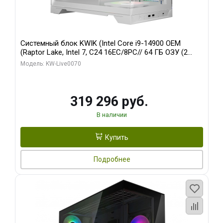
Системный блок KWIK (Intel Core i9-14900 OEM
(Raptor Lake, Intel 7, C24 16EC/8PC// 64 ГБ ОЗУ (2
модуля)/ Gigabyte RTX5080 XTREME WATERFORCE
Модель: KW-Live0070
16GB GDDR7 256bit/ 960 ГБ SSD)
319 296 руб.
В наличии
Купить
Подробнее