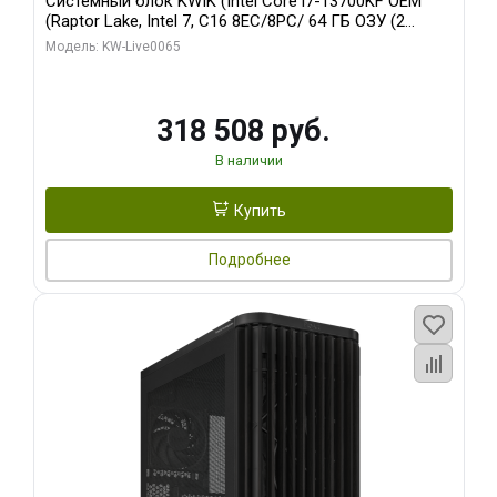
Системный блок KWIK (Intel Core i7-13700KF OEM
(Raptor Lake, Intel 7, C16 8EC/8PC/ 64 ГБ ОЗУ (2
модуля)/ ASUS RTX5080 PROART OC 16GB GDDR7
Модель: KW-Live0065
256bit Type-C DP 2/ 1 ТБ SSD)
318 508 руб.
В наличии
Купить
Подробнее