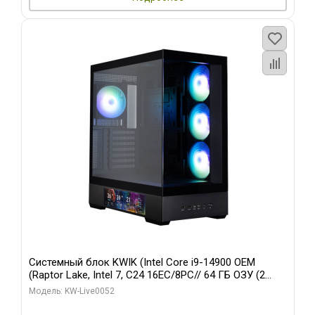
Системный блок KWIK (Intel Core i9-14900 OEM
(Raptor Lake, Intel 7, C24 16EC/8PC// 64 ГБ ОЗУ (2
модуля)/ Palit RTX5080 GAMINGPRO OC 16GB GDDR7
Модель: KW-Live0052
256bit 3xDP HD/ 512 ГБ SSD)