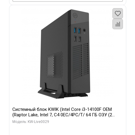
Системный блок KWIK (Intel Core i3-14100F OEM
(Raptor Lake, Intel 7, C4 0EC/4PC/T/ 64 ГБ ОЗУ (2
модуля)/ MSI RTX5060Ti SHADOW 2X OC PLUS 8GB
Модель: KW-Live0029
GDDR7 128bit 3xD/ 960 ГБ SSD)