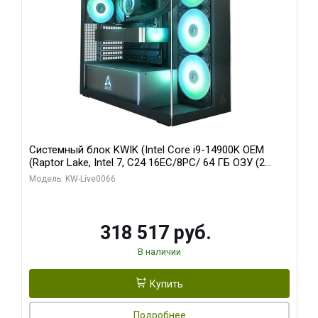
Системный блок KWIK (Intel Core i9-14900K OEM
(Raptor Lake, Intel 7, C24 16EC/8PC/ 64 ГБ ОЗУ (2
модуля)/ Gigabyte RTX5080 XTREME WATERFORCE
Модель: KW-Live0066
16GB GDDR7 256bit/ 1 ТБ SSD)
318 517 руб.
В наличии
Купить
Подробнее