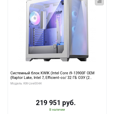
Системный блок KWIK (Intel Core i9-13900F OEM
(Raptor Lake, Intel 7, Efficient-co/ 32 ГБ ОЗУ (2
модуля)/ Gigabyte RTX5070Ti AERO OC 16GB GDDR7
Модель: KW-Live0044
256bit 3xDP HD/ 512 ГБ SSD)
219 951 руб.
В наличии