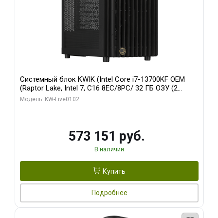
Системный блок KWIK (Intel Core i7-13700KF OEM
(Raptor Lake, Intel 7, C16 8EC/8PC/ 32 ГБ ОЗУ (2
модуля)/ Afox RTX4090 24GB GDDR6X 384-Bit 3xDP
Модель: KW-Live0102
HDMI ATX Turbo/ 960 ГБ SSD)
573 151 руб.
В наличии
Купить
Подробнее