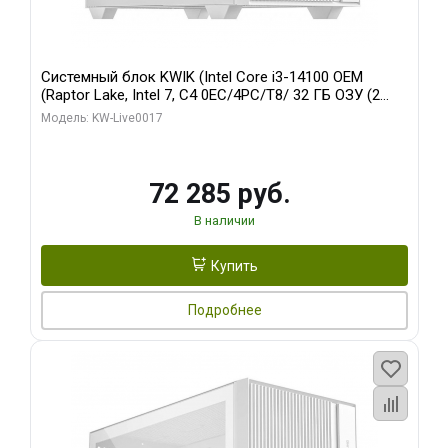
Системный блок KWIK (Intel Core i3-14100 OEM
(Raptor Lake, Intel 7, C4 0EC/4PC/T8/ 32 ГБ ОЗУ (2
модуля)/ Gigabyte Arc A310 WINDFORCE 4GB GDDR6
Модель: KW-Live0017
64bit 2xDP 2xH/ 1 ТБ SSD)
72 285 руб.
В наличии
Купить
Подробнее