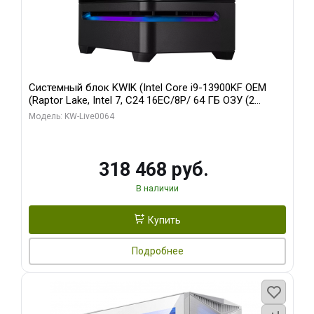
Системный блок KWIK (Intel Core i9-13900KF OEM
(Raptor Lake, Intel 7, C24 16EC/8P/ 64 ГБ ОЗУ (2
модуля)/ ASUS RTX5080 PROART OC 16GB GDDR7
Модель: KW-Live0064
256bit Type-C DP 2/ 512 ГБ SSD)
318 468 руб.
В наличии
Купить
Подробнее