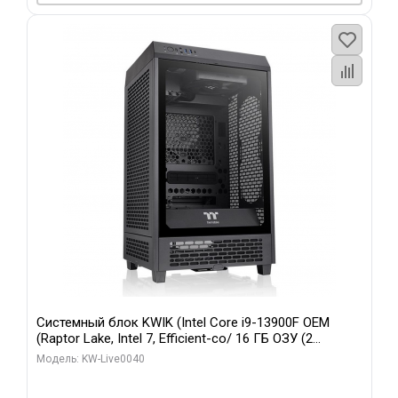
Системный блок KWIK (Intel Core i9-13900F OEM
(Raptor Lake, Intel 7, Efficient-co/ 16 ГБ ОЗУ (2
модуля)/ Gigabyte RTX5070 GAMING OC 12GB GDDR7
Модель: KW-Live0040
192bit 3xDP HD/ 960 ГБ SSD)