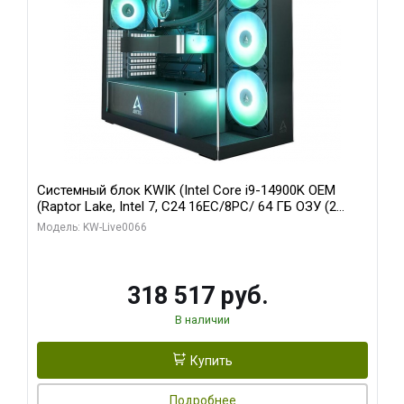
Системный блок KWIK (Intel Core i9-14900K OEM
(Raptor Lake, Intel 7, C24 16EC/8PC/ 64 ГБ ОЗУ (2
модуля)/ Gigabyte RTX5080 XTREME WATERFORCE
Модель: KW-Live0066
16GB GDDR7 256bit/ 1 ТБ SSD)
318 517 руб.
В наличии
Купить
Подробнее