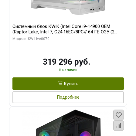
Системный блок KWIK (Intel Core i9-14900 OEM
(Raptor Lake, Intel 7, C24 16EC/8PC// 64 ГБ ОЗУ (2
модуля)/ Gigabyte RTX5080 XTREME WATERFORCE
Модель: KW-Live0070
16GB GDDR7 256bit/ 960 ГБ SSD)
319 296 руб.
В наличии
Купить
Подробнее