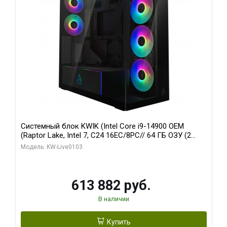
Системный блок KWIK (Intel Core i9-14900 OEM
(Raptor Lake, Intel 7, C24 16EC/8PC// 64 ГБ ОЗУ (2
модуля)/ Afox RTX4090 24GB GDDR6X 384-Bit 3xDP
Модель: KW-Live0103
HDMI ATX Turbo/ 960 ГБ SSD)
613 882 руб.
В наличии
Купить