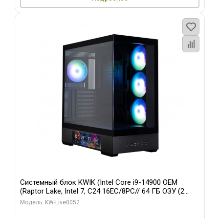
Системный блок KWIK (Intel Core i9-14900 OEM
(Raptor Lake, Intel 7, C24 16EC/8PC// 64 ГБ ОЗУ (2
модуля)/ Palit RTX5080 GAMINGPRO OC 16GB GDDR7
Модель: KW-Live0052
256bit 3xDP HD/ 512 ГБ SSD)