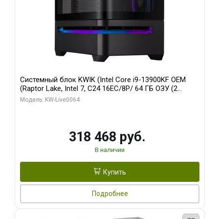
Системный блок KWIK (Intel Core i9-13900KF OEM
(Raptor Lake, Intel 7, C24 16EC/8P/ 64 ГБ ОЗУ (2
модуля)/ ASUS RTX5080 PROART OC 16GB GDDR7
Модель: KW-Live0064
256bit Type-C DP 2/ 512 ГБ SSD)
318 468 руб.
В наличии
Купить
Подробнее