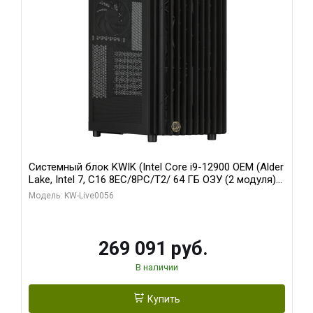
Системный блок KWIK (Intel Core i9-12900 OEM (Alder
Lake, Intel 7, C16 8EC/8PC/T2/ 64 ГБ ОЗУ (2 модуля)/
Palit RTX5080 INFINITY 3 OC 16GB GDDR7 256bit 3xDP
Модель: KW-Live0056
H/ 1 ТБ SSD)
269 091 руб.
В наличии
Купить