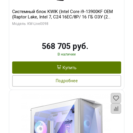
Системный блок KWIK (Intel Core i9-13900KF OEM
(Raptor Lake, Intel 7, C24 16EC/8P/ 16 ГБ ОЗУ (2
модуля)/ Afox RTX4090 24GB GDDR6X 384-Bit 3xDP
Модель: KW-Live0098
HDMI ATX Turbo/ 512 ГБ SSD)
568 705 руб.
В наличии
Купить
Подробнее