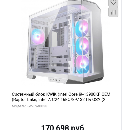
Системный блок KWIK (Intel Core i9-13900KF OEM
(Raptor Lake, Intel 7, C24 16EC/8P/ 32 ГБ ОЗУ (2
модуля)/ Gigabyte RX9070XT GAMING OC 16GB GDDR6
Модель: KW-Live0038
256bit 2xDP 2/ 960 ГБ SSD)
170 698 руб.