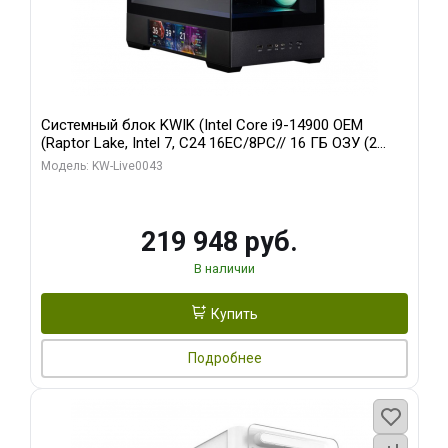
Системный блок KWIK (Intel Core i9-14900 OEM
(Raptor Lake, Intel 7, C24 16EC/8PC// 16 ГБ ОЗУ (2
модуля)/ Palit RTX5070Ti GAMINGPRO-S OC 16GB
Модель: KW-Live0043
GDDR7 256bit 3xD/ 512 ГБ SSD)
219 948 руб.
В наличии
Купить
Подробнее