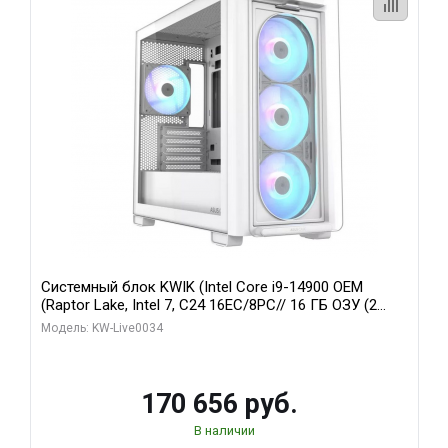
Системный блок KWIK (Intel Core i9-14900 OEM
(Raptor Lake, Intel 7, C24 16EC/8PC// 16 ГБ ОЗУ (2
модуля)/ MSI RTX5060Ti VENTUS 2X PLUS 16GB
Модель: KW-Live0034
GDDR7 128bit 3xDP / 1 ТБ SSD)
170 656 руб.
В наличии