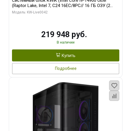
Системный блок KWIK (Intel Core i9-14900 OEM
(Raptor Lake, Intel 7, C24 16EC/8PC// 16 ГБ ОЗУ (2
модуля)/ Gigabyte RTX5070Ti EAGLE OC ICE SFF 16GB
Модель: KW-Live0042
GDDR7 256bi/ 512 ГБ SSD)
219 948 руб.
В наличии
Купить
Подробнее