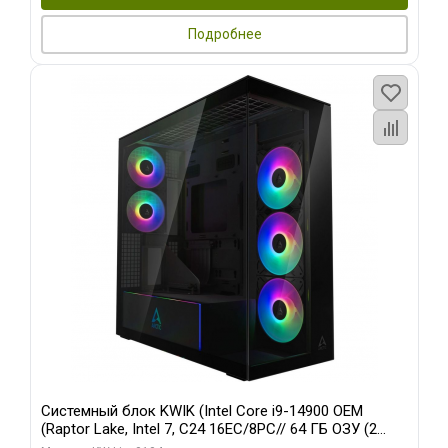
Подробнее
Системный блок KWIK (Intel Core i9-14900 OEM
(Raptor Lake, Intel 7, C24 16EC/8PC// 64 ГБ ОЗУ (2
модуля)/ Afox RTX4090 24GB GDDR6X 384-Bit 3xDP