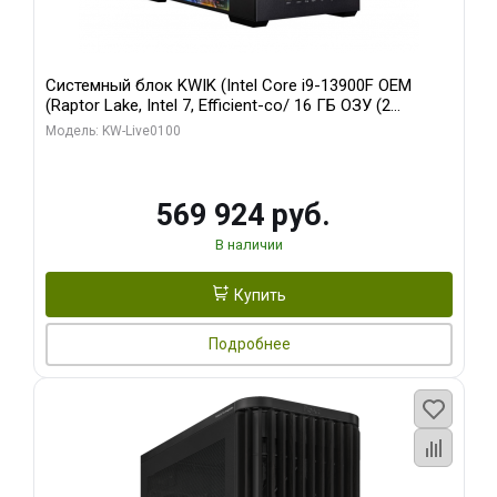
Системный блок KWIK (Intel Core i9-13900F OEM
(Raptor Lake, Intel 7, Efficient-co/ 16 ГБ ОЗУ (2
модуля)/ Afox RTX4090 24GB GDDR6X 384-Bit 3xDP
Модель: KW-Live0100
HDMI ATX Turbo/ 512 ГБ SSD)
569 924 руб.
В наличии
Купить
Подробнее