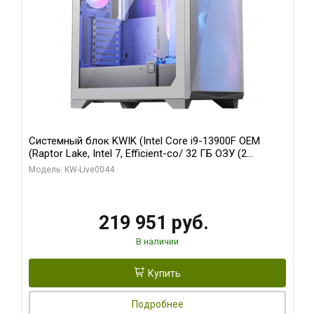
Системный блок KWIK (Intel Core i9-13900F OEM
(Raptor Lake, Intel 7, Efficient-co/ 32 ГБ ОЗУ (2
модуля)/ Gigabyte RTX5070Ti AERO OC 16GB GDDR7
Модель: KW-Live0044
256bit 3xDP HD/ 512 ГБ SSD)
219 951 руб.
В наличии
Купить
Подробнее