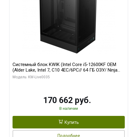
Системный блок KWIK (Intel Core i5-12600KF OEM
(Alder Lake, Intel 7, C10 4EC/6PC// 64 ГБ ОЗУ/ Ninja
Sinotex GTX1650 4GB 128bit GDDR6 DVI DP HDMI 2/
Модель: KW-Live0035
960 ГБ SSD)
170 662 руб.
В наличии
Купить
Подробнее