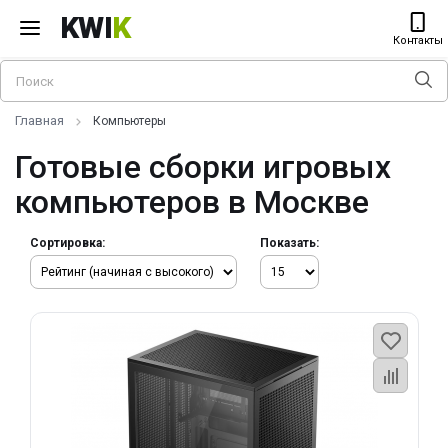
KWI
K
Контакты
Главная
Компьютеры
Готовые сборки игровых
компьютеров в Москве
Сортировка:
Показать: