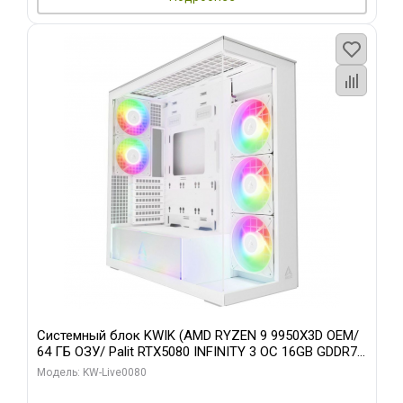
Системный блок KWIK (AMD RYZEN 9 9950X3D OEM/
64 ГБ ОЗУ/ Palit RTX5080 INFINITY 3 OC 16GB GDDR7
256bit 3xDP H/ 960 ГБ SSD)
Модель: KW-Live0080