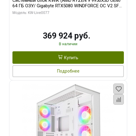
Системный блок KWIK (AMD RYZEN 9 9950X3D OEM/
64 ГБ ОЗУ/ Gigabyte RTX5080 WINDFORCE OC V2 SFF
16GB GDDR7 256b/ 960 ГБ SSD)
Модель: KW-Live0077
369 924 руб.
В наличии
Купить
Подробнее