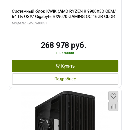
Системный блок KWIK (AMD RYZEN 9 9900X3D OEM/
64 ГБ ОЗУ/ Gigabyte RX9070 GAMING OC 16GB GDDR6
256bit 2xDP 2xH/ 960 ГБ SSD)
Модель: KW-Live0051
268 978 руб.
В наличии
Купить
Подробнее