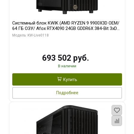
Системный блок KWIK (AMD RYZEN 9 9900X3D OEM/
64 ГБ ОЗУ/ Afox RTX4090 24GB GDDR6X 384-Bit 3xDP
HDMI ATX Turbo/ 960 ГБ SSD)
Модель: KW-Live0118
693 502 руб.
В наличии
Купить
Подробнее