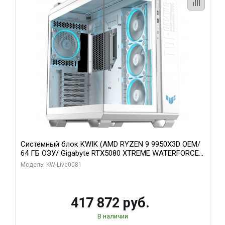
Системный блок KWIK (AMD RYZEN 9 9950X3D OEM/
64 ГБ ОЗУ/ Gigabyte RTX5080 XTREME WATERFORCE
16GB GDDR7 256bit/ 1 ТБ SSD)
Модель: KW-Live0081
417 872 руб.
В наличии