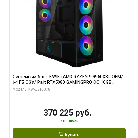
Системный блок KWIK (AMD RYZEN 9 9950X3D OEM/
64 ГБ ОЗУ/ Palit RTX5080 GAMINGPRO OC 16GB
GDDR7 256bit 3xDP HD/ 1 ТБ SSD)
Модель: KW-Live0078
370 225 руб.
В наличии
Купить