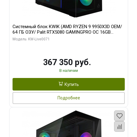
Системный блок KWIK (AMD RYZEN 9 9950X3D OEM/
64 ГБ ОЗУ/ Palit RTX5080 GAMINGPRO OC 16GB
GDDR7 256bit 3xDP HD/ 960 ГБ SSD)
Модель: KW-Live0071
367 350 руб.
В наличии
Купить
Подробнее