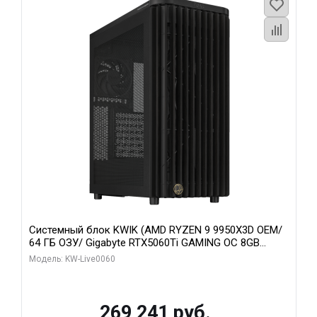
Системный блок KWIK (AMD RYZEN 9 9950X3D OEM/
64 ГБ ОЗУ/ Gigabyte RTX5060Ti GAMING OC 8GB
GDDR7 128bit 3xDP H/ 1 ТБ SSD)
Модель: KW-Live0060
269 241 руб.