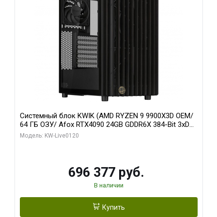
Системный блок KWIK (AMD RYZEN 9 9900X3D OEM/
64 ГБ ОЗУ/ Afox RTX4090 24GB GDDR6X 384-Bit 3xDP
HDMI ATX Turbo/ 1 ТБ SSD)
Модель: KW-Live0120
696 377 руб.
В наличии
Купить