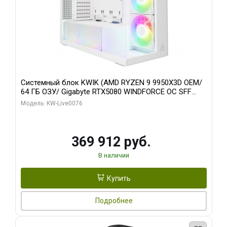
Системный блок KWIK (AMD RYZEN 9 9950X3D OEM/
64 ГБ ОЗУ/ Gigabyte RTX5080 WINDFORCE OC SFF
16GB GDDR7 256bit / 960 ГБ SSD)
Модель: KW-Live0076
369 912 руб.
В наличии
Купить
Подробнее