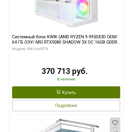
Системный блок KWIK (AMD RYZEN 9 9950X3D OEM/
64 ГБ ОЗУ/ MSI RTX5080 SHADOW 3X OC 16GB GDDR7
256bit 3xDP HDMI/ 960 ГБ SSD)
Модель: KW-Live0079
370 713 руб.
В наличии
Купить
Подробнее