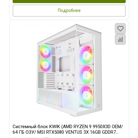
Подробнее
Системный блок KWIK (AMD RYZEN 9 9950X3D OEM/
64 ГБ ОЗУ/ MSI RTX5080 VENTUS 3X 16GB GDDR7
256bit 3xDP HDMI 3F/ 960 ГБ SSD)