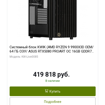
Системный блок KWIK (AMD RYZEN 9 9900X3D OEM/
64 ГБ ОЗУ/ ASUS RTX5080 PROART OC 16GB GDDR7
256bit Type-C DP 2/ 960 ГБ SSD)
Модель: KW-Live0085
419 818 руб.
В наличии
Купить
Подробнее