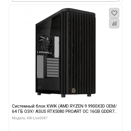
Системный блок KWIK (AMD RYZEN 9 9900X3D OEM/
64 ГБ ОЗУ/ ASUS RTX5080 PROART OC 16GB GDDR7
256bit Type-C DP 2/ 1 ТБ SSD)
Модель: KW-Live0087