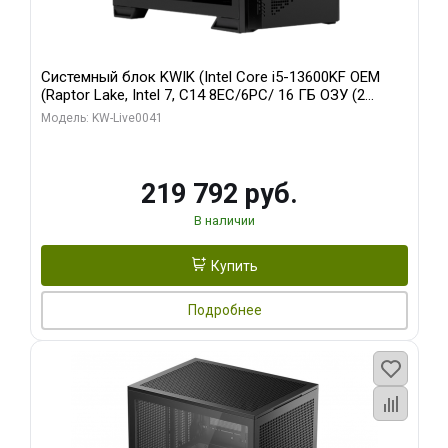
Системный блок KWIK (Intel Core i5-13600KF OEM
(Raptor Lake, Intel 7, C14 8EC/6PC/ 16 ГБ ОЗУ (2
модуля)/ Palit RTX5080 GAMINGPRO OC 16GB GDDR7
Модель: KW-Live0041
256bit 3xDP HD/ 512 ГБ SSD)
219 792 руб.
В наличии
Купить
Подробнее