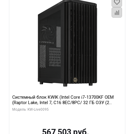
Системный блок KWIK (Intel Core i7-13700KF OEM
(Raptor Lake, Intel 7, C16 8EC/8PC/ 32 ГБ ОЗУ (2
модуля)/ Afox RTX4090 24GB GDDR6X 384-Bit 3xDP
Модель: KW-Live0095
HDMI ATX Turbo/ 512 ГБ SSD)
567 503 руб.