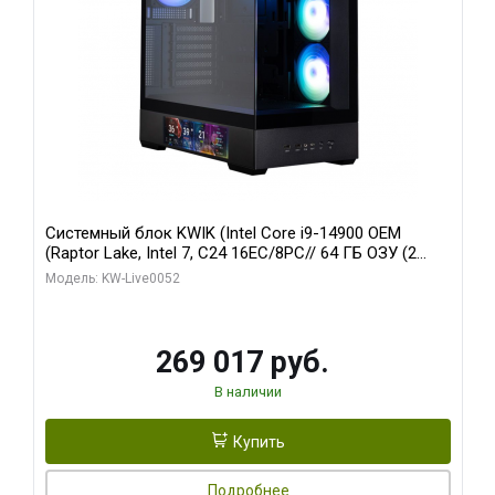
Системный блок KWIK (Intel Core i9-14900 OEM
(Raptor Lake, Intel 7, C24 16EC/8PC// 64 ГБ ОЗУ (2
модуля)/ Palit RTX5080 GAMINGPRO OC 16GB GDDR7
Модель: KW-Live0052
256bit 3xDP HD/ 512 ГБ SSD)
269 017 руб.
В наличии
Купить
Подробнее