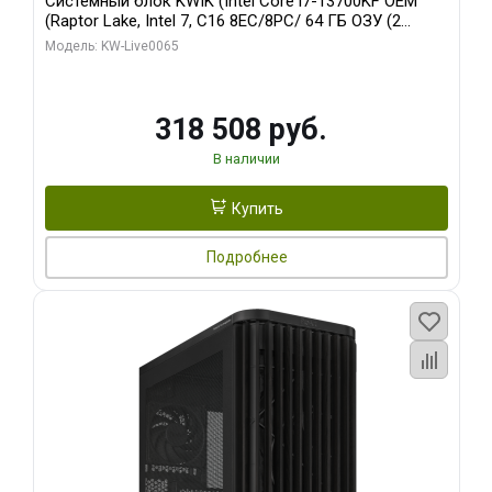
Системный блок KWIK (Intel Core i7-13700KF OEM
(Raptor Lake, Intel 7, C16 8EC/8PC/ 64 ГБ ОЗУ (2
модуля)/ ASUS RTX5080 PROART OC 16GB GDDR7
Модель: KW-Live0065
256bit Type-C DP 2/ 1 ТБ SSD)
318 508 руб.
В наличии
Купить
Подробнее