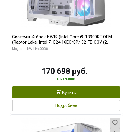
Системный блок KWIK (Intel Core i9-13900KF OEM
(Raptor Lake, Intel 7, C24 16EC/8P/ 32 ГБ ОЗУ (2
модуля)/ Gigabyte RX9070XT GAMING OC 16GB GDDR6
Модель: KW-Live0038
256bit 2xDP 2/ 960 ГБ SSD)
170 698 руб.
В наличии
Купить
Подробнее