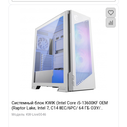
Системный блок KWIK (Intel Core i5-13600KF OEM
(Raptor Lake, Intel 7, C14 8EC/6PC/ 64 ГБ ОЗУ/
Gigabyte RTX5060Ti GAMING OC 8GB GDDR7 128bit
Модель: KW-Live0046
3xDP H/ 960 ГБ SSD)