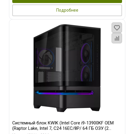
Подробнее
Системный блок KWIK (Intel Core i9-13900KF OEM
(Raptor Lake, Intel 7, C24 16EC/8P/ 64 ГБ ОЗУ (2
модуля)/ ASUS RTX5080 PROART OC 16GB GDDR7