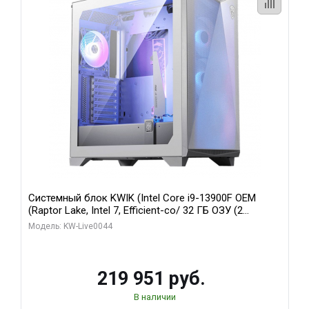
Системный блок KWIK (Intel Core i9-13900F OEM
(Raptor Lake, Intel 7, Efficient-co/ 32 ГБ ОЗУ (2
модуля)/ Gigabyte RTX5070Ti AERO OC 16GB GDDR7
Модель: KW-Live0044
256bit 3xDP HD/ 512 ГБ SSD)
219 951 руб.
В наличии