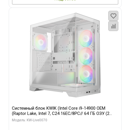
Системный блок KWIK (Intel Core i9-14900 OEM
(Raptor Lake, Intel 7, C24 16EC/8PC// 64 ГБ ОЗУ (2
модуля)/ Gigabyte RTX5080 XTREME WATERFORCE
Модель: KW-Live0070
16GB GDDR7 256bit/ 960 ГБ SSD)