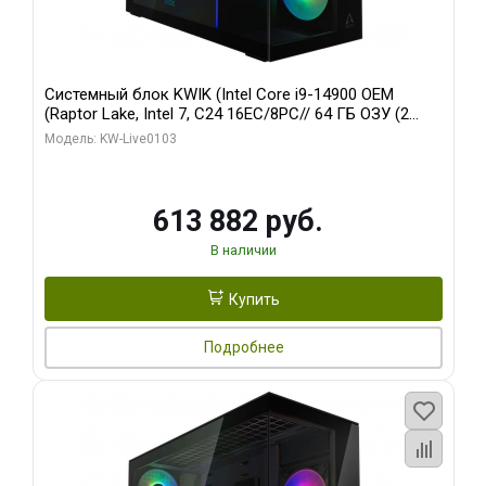
Системный блок KWIK (Intel Core i9-14900 OEM
(Raptor Lake, Intel 7, C24 16EC/8PC// 64 ГБ ОЗУ (2
модуля)/ Afox RTX4090 24GB GDDR6X 384-Bit 3xDP
Модель: KW-Live0103
HDMI ATX Turbo/ 960 ГБ SSD)
613 882 руб.
В наличии
Купить
Подробнее