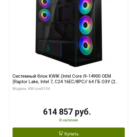
Системный блок KWIK (Intel Core i9-14900 OEM
(Raptor Lake, Intel 7, C24 16EC/8PC// 64 ГБ ОЗУ (2
модуля)/ Afox RTX4090 24GB GDDR6X 384-Bit 3xDP
Модель: KW-Live0104
HDMI ATX Turbo/ 1 ТБ SSD)
614 857 руб.
В наличии
Купить