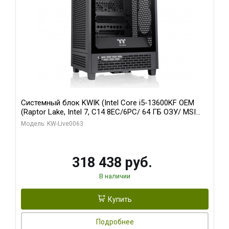
Системный блок KWIK (Intel Core i5-13600KF OEM
(Raptor Lake, Intel 7, C14 8EC/6PC/ 64 ГБ ОЗУ/ MSI
RTX5080 VENTUS 3X OC 16GB GDDR7 256bit 3xDP
Модель: KW-Live0063
HDMI/ 512 ГБ SSD)
318 438 руб.
В наличии
Купить
Подробнее