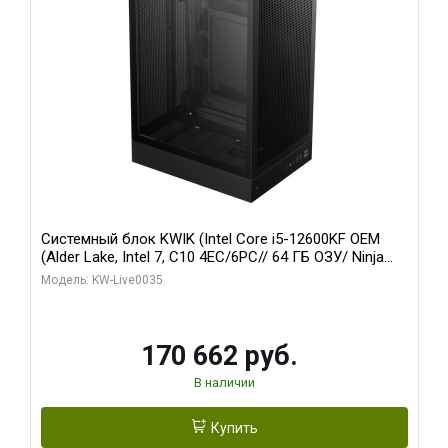
Системный блок KWIK (Intel Core i5-12600KF OEM
(Alder Lake, Intel 7, C10 4EC/6PC// 64 ГБ ОЗУ/ Ninja
Sinotex GTX1650 4GB 128bit GDDR6 DVI DP HDMI 2/
Модель: KW-Live0035
960 ГБ SSD)
170 662 руб.
В наличии
Купить