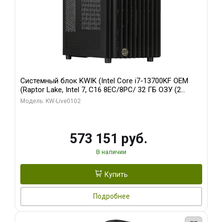
Системный блок KWIK (Intel Core i7-13700KF OEM
(Raptor Lake, Intel 7, C16 8EC/8PC/ 32 ГБ ОЗУ (2
модуля)/ Afox RTX4090 24GB GDDR6X 384-Bit 3xDP
Модель: KW-Live0102
HDMI ATX Turbo/ 960 ГБ SSD)
573 151 руб.
В наличии
Купить
Подробнее