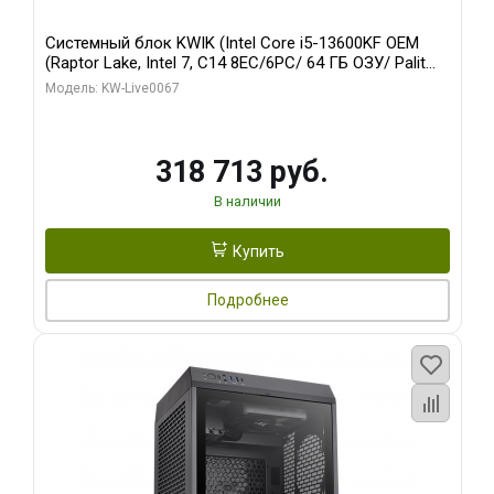
Системный блок KWIK (Intel Core i5-13600KF OEM
(Raptor Lake, Intel 7, C14 8EC/6PC/ 64 ГБ ОЗУ/ Palit
RTX5080 GAMINGPRO OC 16GB GDDR7 256bit 3xDP
Модель: KW-Live0067
HD/ 960 ГБ SSD)
318 713 руб.
В наличии
Купить
Подробнее