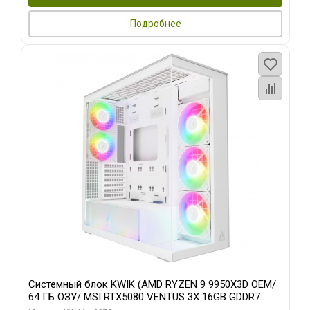
Подробнее
Системный блок KWIK (AMD RYZEN 9 9950X3D OEM/
64 ГБ ОЗУ/ MSI RTX5080 VENTUS 3X 16GB GDDR7
256bit 3xDP HDMI 3F/ 960 ГБ SSD)