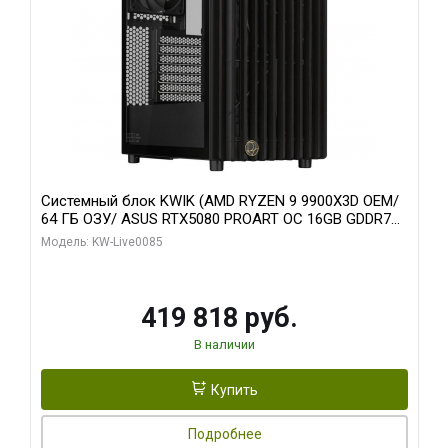
Системный блок KWIK (AMD RYZEN 9 9900X3D OEM/
64 ГБ ОЗУ/ ASUS RTX5080 PROART OC 16GB GDDR7
256bit Type-C DP 2/ 960 ГБ SSD)
Модель: KW-Live0085
419 818 руб.
В наличии
Купить
Подробнее