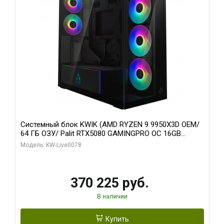
Системный блок KWIK (AMD RYZEN 9 9950X3D OEM/
64 ГБ ОЗУ/ Palit RTX5080 GAMINGPRO OC 16GB
GDDR7 256bit 3xDP HD/ 1 ТБ SSD)
Модель: KW-Live0078
370 225 руб.
В наличии
Купить