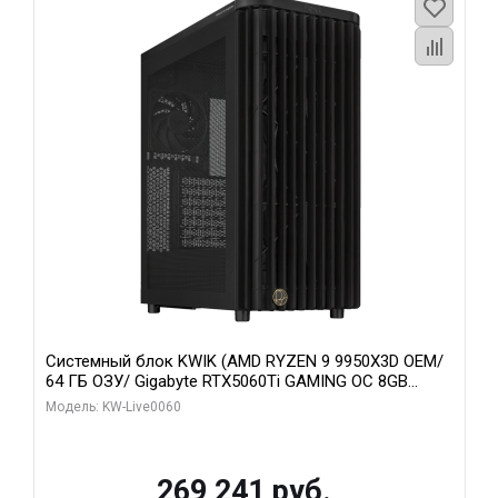
Системный блок KWIK (AMD RYZEN 9 9950X3D OEM/
64 ГБ ОЗУ/ Gigabyte RTX5060Ti GAMING OC 8GB
GDDR7 128bit 3xDP H/ 1 ТБ SSD)
Модель: KW-Live0060
269 241 руб.