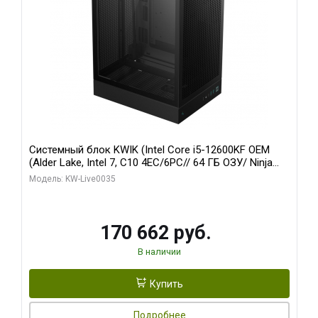
Системный блок KWIK (Intel Core i5-12600KF OEM
(Alder Lake, Intel 7, C10 4EC/6PC// 64 ГБ ОЗУ/ Ninja
Sinotex GTX1650 4GB 128bit GDDR6 DVI DP HDMI 2/
Модель: KW-Live0035
960 ГБ SSD)
170 662 руб.
В наличии
Купить
Подробнее