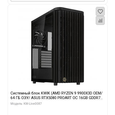
Системный блок KWIK (AMD RYZEN 9 9900X3D OEM/
64 ГБ ОЗУ/ ASUS RTX5080 PROART OC 16GB GDDR7
256bit Type-C DP 2/ 1 ТБ SSD)
Модель: KW-Live0087