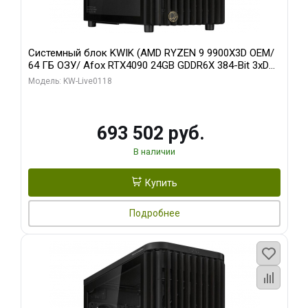
Системный блок KWIK (AMD RYZEN 9 9900X3D OEM/
64 ГБ ОЗУ/ Afox RTX4090 24GB GDDR6X 384-Bit 3xDP
HDMI ATX Turbo/ 960 ГБ SSD)
Модель: KW-Live0118
693 502 руб.
В наличии
Купить
Подробнее