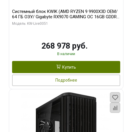
Системный блок KWIK (AMD RYZEN 9 9900X3D OEM/
64 ГБ ОЗУ/ Gigabyte RX9070 GAMING OC 16GB GDDR6
256bit 2xDP 2xH/ 960 ГБ SSD)
Модель: KW-Live0051
268 978 руб.
В наличии
Купить
Подробнее