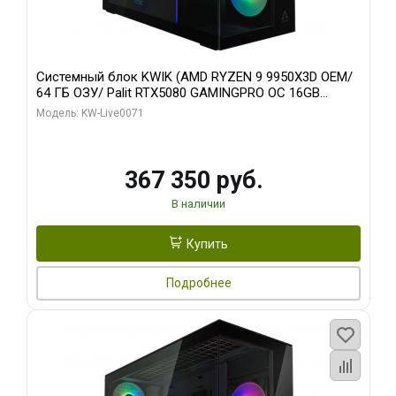
Системный блок KWIK (AMD RYZEN 9 9950X3D OEM/
64 ГБ ОЗУ/ Palit RTX5080 GAMINGPRO OC 16GB
GDDR7 256bit 3xDP HD/ 960 ГБ SSD)
Модель: KW-Live0071
367 350 руб.
В наличии
Купить
Подробнее