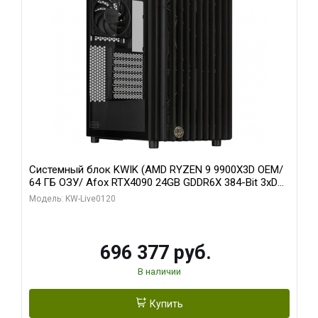
Системный блок KWIK (AMD RYZEN 9 9900X3D OEM/
64 ГБ ОЗУ/ Afox RTX4090 24GB GDDR6X 384-Bit 3xDP
HDMI ATX Turbo/ 1 ТБ SSD)
Модель: KW-Live0120
696 377 руб.
В наличии
Купить