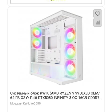
Системный блок KWIK (AMD RYZEN 9 9950X3D OEM/
64 ГБ ОЗУ/ Palit RTX5080 INFINITY 3 OC 16GB GDDR7
256bit 3xDP H/ 960 ГБ SSD)
Модель: KW-Live0080