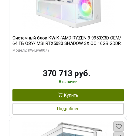
Системный блок KWIK (AMD RYZEN 9 9950X3D OEM/
64 ГБ ОЗУ/ MSI RTX5080 SHADOW 3X OC 16GB GDDR7
256bit 3xDP HDMI/ 960 ГБ SSD)
Модель: KW-Live0079
370 713 руб.
В наличии
Купить
Подробнее