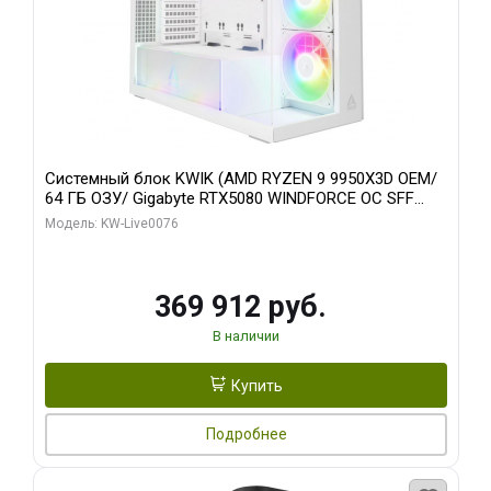
Системный блок KWIK (AMD RYZEN 9 9950X3D OEM/
64 ГБ ОЗУ/ Gigabyte RTX5080 WINDFORCE OC SFF
16GB GDDR7 256bit / 960 ГБ SSD)
Модель: KW-Live0076
369 912 руб.
В наличии
Купить
Подробнее