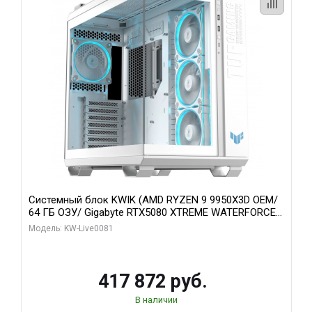
Системный блок KWIK (AMD RYZEN 9 9950X3D OEM/
64 ГБ ОЗУ/ Gigabyte RTX5080 XTREME WATERFORCE
16GB GDDR7 256bit/ 1 ТБ SSD)
Модель: KW-Live0081
417 872 руб.
В наличии