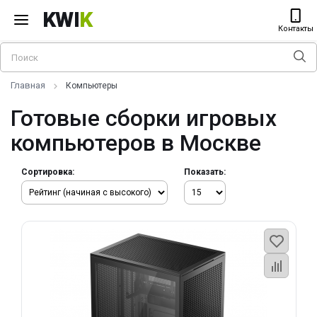
KWI
K
Контакты
Главная
Компьютеры
Готовые сборки игровых
компьютеров в Москве
Сортировка:
Показать: