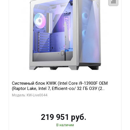
Системный блок KWIK (Intel Core i9-13900F OEM
(Raptor Lake, Intel 7, Efficient-co/ 32 ГБ ОЗУ (2
модуля)/ Gigabyte RTX5070Ti AERO OC 16GB GDDR7
Модель: KW-Live0044
256bit 3xDP HD/ 512 ГБ SSD)
219 951 руб.
В наличии