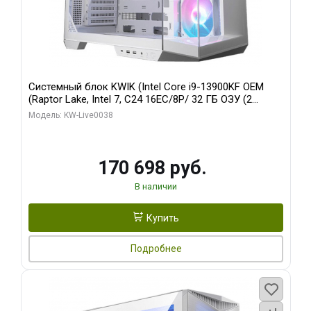
Системный блок KWIK (Intel Core i9-13900KF OEM
(Raptor Lake, Intel 7, C24 16EC/8P/ 32 ГБ ОЗУ (2
модуля)/ Gigabyte RX9070XT GAMING OC 16GB GDDR6
Модель: KW-Live0038
256bit 2xDP 2/ 960 ГБ SSD)
170 698 руб.
В наличии
Купить
Подробнее