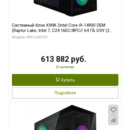
Системный блок KWIK (Intel Core i9-14900 OEM
(Raptor Lake, Intel 7, C24 16EC/8PC// 64 ГБ ОЗУ (2
модуля)/ Afox RTX4090 24GB GDDR6X 384-Bit 3xDP
Модель: KW-Live0103
HDMI ATX Turbo/ 960 ГБ SSD)
613 882 руб.
В наличии
Купить
Подробнее