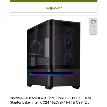
Подробнее
Системный блок KWIK (Intel Core i9-13900KF OEM
(Raptor Lake, Intel 7, C24 16EC/8P/ 64 ГБ ОЗУ (2
модуля)/ ASUS RTX5080 PROART OC 16GB GDDR7