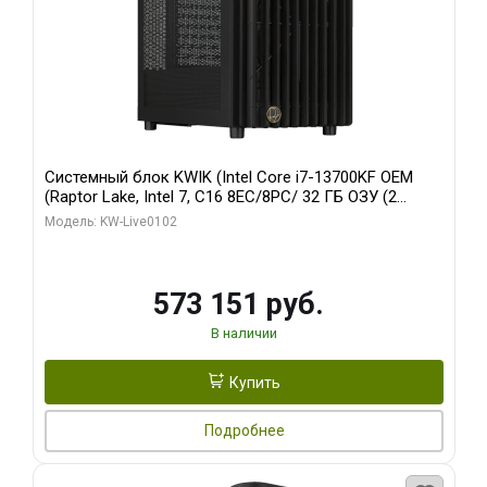
Системный блок KWIK (Intel Core i7-13700KF OEM
(Raptor Lake, Intel 7, C16 8EC/8PC/ 32 ГБ ОЗУ (2
модуля)/ Afox RTX4090 24GB GDDR6X 384-Bit 3xDP
Модель: KW-Live0102
HDMI ATX Turbo/ 960 ГБ SSD)
573 151 руб.
В наличии
Купить
Подробнее