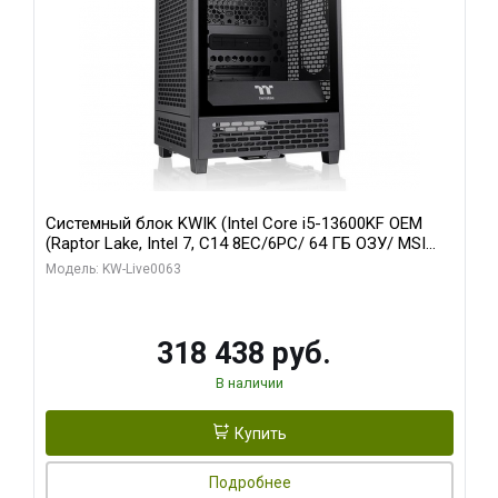
Системный блок KWIK (Intel Core i5-13600KF OEM
(Raptor Lake, Intel 7, C14 8EC/6PC/ 64 ГБ ОЗУ/ MSI
RTX5080 VENTUS 3X OC 16GB GDDR7 256bit 3xDP
Модель: KW-Live0063
HDMI/ 512 ГБ SSD)
318 438 руб.
В наличии
Купить
Подробнее