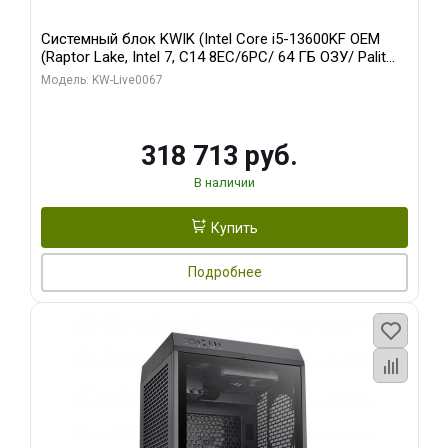
Системный блок KWIK (Intel Core i5-13600KF OEM
(Raptor Lake, Intel 7, C14 8EC/6PC/ 64 ГБ ОЗУ/ Palit
RTX5080 GAMINGPRO OC 16GB GDDR7 256bit 3xDP
Модель: KW-Live0067
HD/ 960 ГБ SSD)
318 713 руб.
В наличии
Купить
Подробнее