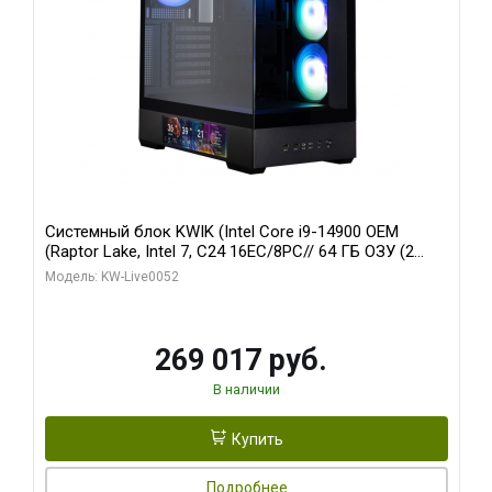
Системный блок KWIK (Intel Core i9-14900 OEM
(Raptor Lake, Intel 7, C24 16EC/8PC// 64 ГБ ОЗУ (2
модуля)/ Palit RTX5080 GAMINGPRO OC 16GB GDDR7
Модель: KW-Live0052
256bit 3xDP HD/ 512 ГБ SSD)
269 017 руб.
В наличии
Купить
Подробнее