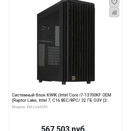
Системный блок KWIK (Intel Core i7-13700KF OEM
(Raptor Lake, Intel 7, C16 8EC/8PC/ 32 ГБ ОЗУ (2
модуля)/ Afox RTX4090 24GB GDDR6X 384-Bit 3xDP
Модель: KW-Live0095
HDMI ATX Turbo/ 512 ГБ SSD)
567 503 руб.