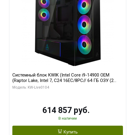
Системный блок KWIK (Intel Core i9-14900 OEM
(Raptor Lake, Intel 7, C24 16EC/8PC// 64 ГБ ОЗУ (2
модуля)/ Afox RTX4090 24GB GDDR6X 384-Bit 3xDP
Модель: KW-Live0104
HDMI ATX Turbo/ 1 ТБ SSD)
614 857 руб.
В наличии
Купить