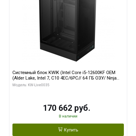
Системный блок KWIK (Intel Core i5-12600KF OEM
(Alder Lake, Intel 7, C10 4EC/6PC// 64 ГБ ОЗУ/ Ninja
Sinotex GTX1650 4GB 128bit GDDR6 DVI DP HDMI 2/
Модель: KW-Live0035
960 ГБ SSD)
170 662 руб.
В наличии
Купить