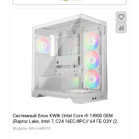
Системный блок KWIK (Intel Core i9-14900 OEM
(Raptor Lake, Intel 7, C24 16EC/8PC// 64 ГБ ОЗУ (2
модуля)/ Gigabyte RTX5080 XTREME WATERFORCE
Модель: KW-Live0070
16GB GDDR7 256bit/ 960 ГБ SSD)