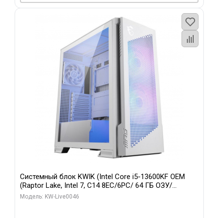
Системный блок KWIK (Intel Core i5-13600KF OEM
(Raptor Lake, Intel 7, C14 8EC/6PC/ 64 ГБ ОЗУ/
Gigabyte RTX5060Ti GAMING OC 8GB GDDR7 128bit
Модель: KW-Live0046
3xDP H/ 960 ГБ SSD)