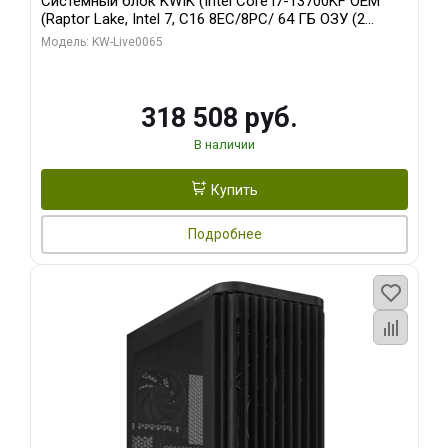
Системный блок KWIK (Intel Core i7-13700KF OEM
(Raptor Lake, Intel 7, C16 8EC/8PC/ 64 ГБ ОЗУ (2
модуля)/ ASUS RTX5080 PROART OC 16GB GDDR7
Модель: KW-Live0065
256bit Type-C DP 2/ 1 ТБ SSD)
318 508 руб.
В наличии
Купить
Подробнее