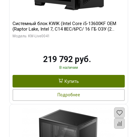
Системный блок KWIK (Intel Core i5-13600KF OEM
(Raptor Lake, Intel 7, C14 8EC/6PC/ 16 ГБ ОЗУ (2
модуля)/ Palit RTX5080 GAMINGPRO OC 16GB GDDR7
Модель: KW-Live0041
256bit 3xDP HD/ 512 ГБ SSD)
219 792 руб.
В наличии
Купить
Подробнее