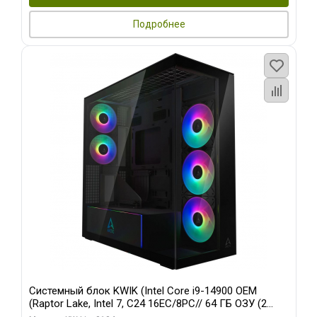
Подробнее
Системный блок KWIK (Intel Core i9-14900 OEM
(Raptor Lake, Intel 7, C24 16EC/8PC// 64 ГБ ОЗУ (2
модуля)/ Afox RTX4090 24GB GDDR6X 384-Bit 3xDP