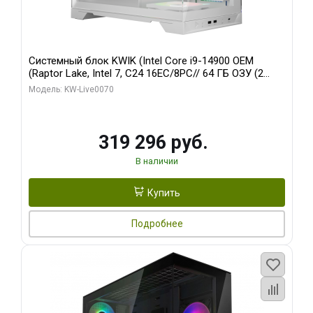
Системный блок KWIK (Intel Core i9-14900 OEM
(Raptor Lake, Intel 7, C24 16EC/8PC// 64 ГБ ОЗУ (2
модуля)/ Gigabyte RTX5080 XTREME WATERFORCE
Модель: KW-Live0070
16GB GDDR7 256bit/ 960 ГБ SSD)
319 296 руб.
В наличии
Купить
Подробнее