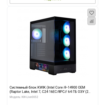
Системный блок KWIK (Intel Core i9-14900 OEM
(Raptor Lake, Intel 7, C24 16EC/8PC// 64 ГБ ОЗУ (2
модуля)/ Palit RTX5080 GAMINGPRO OC 16GB GDDR7
Модель: KW-Live0052
256bit 3xDP HD/ 512 ГБ SSD)