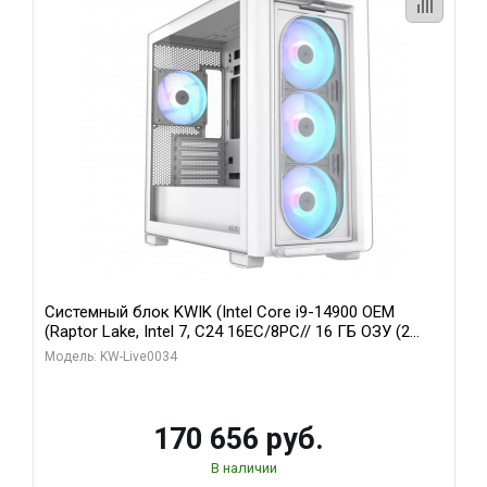
Системный блок KWIK (Intel Core i9-14900 OEM
(Raptor Lake, Intel 7, C24 16EC/8PC// 16 ГБ ОЗУ (2
модуля)/ MSI RTX5060Ti VENTUS 2X PLUS 16GB
Модель: KW-Live0034
GDDR7 128bit 3xDP / 1 ТБ SSD)
170 656 руб.
В наличии