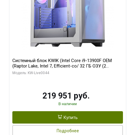
Системный блок KWIK (Intel Core i9-13900F OEM
(Raptor Lake, Intel 7, Efficient-co/ 32 ГБ ОЗУ (2
модуля)/ Gigabyte RTX5070Ti AERO OC 16GB GDDR7
Модель: KW-Live0044
256bit 3xDP HD/ 512 ГБ SSD)
219 951 руб.
В наличии
Купить
Подробнее