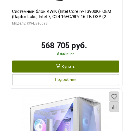
Системный блок KWIK (Intel Core i9-13900KF OEM
(Raptor Lake, Intel 7, C24 16EC/8P/ 16 ГБ ОЗУ (2
модуля)/ Afox RTX4090 24GB GDDR6X 384-Bit 3xDP
Модель: KW-Live0098
HDMI ATX Turbo/ 512 ГБ SSD)
568 705 руб.
В наличии
Купить
Подробнее