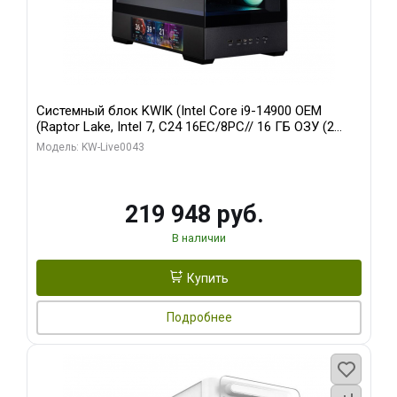
Системный блок KWIK (Intel Core i9-14900 OEM
(Raptor Lake, Intel 7, C24 16EC/8PC// 16 ГБ ОЗУ (2
модуля)/ Palit RTX5070Ti GAMINGPRO-S OC 16GB
Модель: KW-Live0043
GDDR7 256bit 3xD/ 512 ГБ SSD)
219 948 руб.
В наличии
Купить
Подробнее