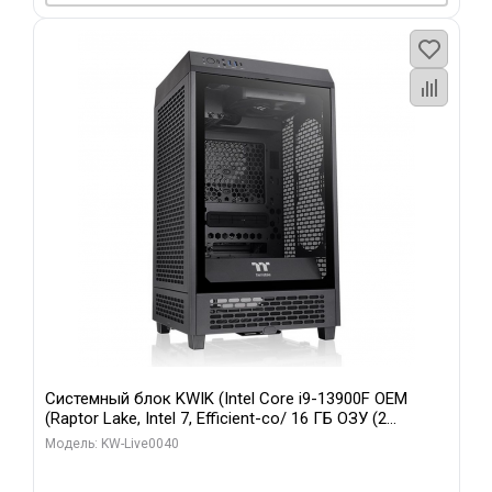
Системный блок KWIK (Intel Core i9-13900F OEM
(Raptor Lake, Intel 7, Efficient-co/ 16 ГБ ОЗУ (2
модуля)/ Gigabyte RTX5070 GAMING OC 12GB GDDR7
Модель: KW-Live0040
192bit 3xDP HD/ 960 ГБ SSD)