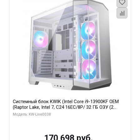
Системный блок KWIK (Intel Core i9-13900KF OEM
(Raptor Lake, Intel 7, C24 16EC/8P/ 32 ГБ ОЗУ (2
модуля)/ Gigabyte RX9070XT GAMING OC 16GB GDDR6
Модель: KW-Live0038
256bit 2xDP 2/ 960 ГБ SSD)
170 698 руб.