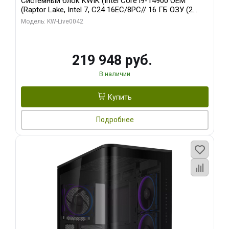
Системный блок KWIK (Intel Core i9-14900 OEM
(Raptor Lake, Intel 7, C24 16EC/8PC// 16 ГБ ОЗУ (2
модуля)/ Gigabyte RTX5070Ti EAGLE OC ICE SFF 16GB
Модель: KW-Live0042
GDDR7 256bi/ 512 ГБ SSD)
219 948 руб.
В наличии
Купить
Подробнее