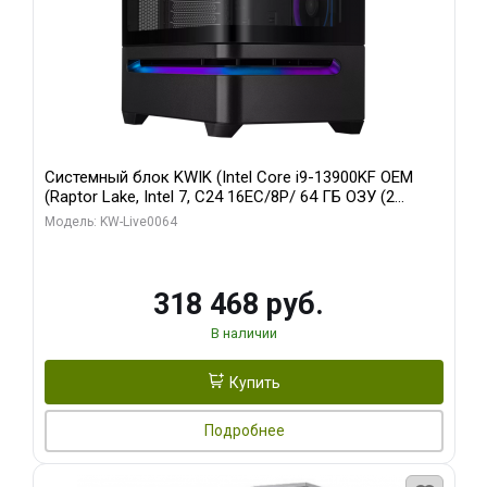
Системный блок KWIK (Intel Core i9-13900KF OEM
(Raptor Lake, Intel 7, C24 16EC/8P/ 64 ГБ ОЗУ (2
модуля)/ ASUS RTX5080 PROART OC 16GB GDDR7
Модель: KW-Live0064
256bit Type-C DP 2/ 512 ГБ SSD)
318 468 руб.
В наличии
Купить
Подробнее