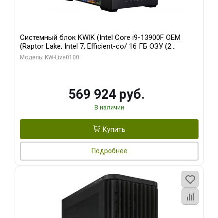
Системный блок KWIK (Intel Core i9-13900F OEM
(Raptor Lake, Intel 7, Efficient-co/ 16 ГБ ОЗУ (2
модуля)/ Afox RTX4090 24GB GDDR6X 384-Bit 3xDP
Модель: KW-Live0100
HDMI ATX Turbo/ 512 ГБ SSD)
569 924 руб.
В наличии
Купить
Подробнее