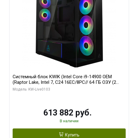
Системный блок KWIK (Intel Core i9-14900 OEM
(Raptor Lake, Intel 7, C24 16EC/8PC// 64 ГБ ОЗУ (2
модуля)/ Afox RTX4090 24GB GDDR6X 384-Bit 3xDP
Модель: KW-Live0103
HDMI ATX Turbo/ 960 ГБ SSD)
613 882 руб.
В наличии
Купить