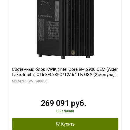
Системный блок KWIK (Intel Core i9-12900 OEM (Alder
Lake, Intel 7, C16 8EC/8PC/T2/ 64 ГБ ОЗУ (2 модуля)/
Palit RTX5080 INFINITY 3 OC 16GB GDDR7 256bit 3xDP
Модель: KW-Live0056
H/ 1 ТБ SSD)
269 091 руб.
В наличии
Купить