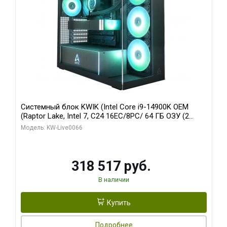
Системный блок KWIK (Intel Core i9-14900K OEM
(Raptor Lake, Intel 7, C24 16EC/8PC/ 64 ГБ ОЗУ (2
модуля)/ Gigabyte RTX5080 XTREME WATERFORCE
Модель: KW-Live0066
16GB GDDR7 256bit/ 1 ТБ SSD)
318 517 руб.
В наличии
Купить
Подробнее