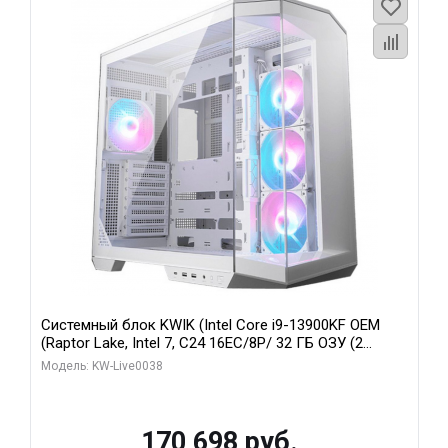
Системный блок KWIK (Intel Core i9-13900KF OEM
(Raptor Lake, Intel 7, C24 16EC/8P/ 32 ГБ ОЗУ (2
модуля)/ Gigabyte RX9070XT GAMING OC 16GB GDDR6
Модель: KW-Live0038
256bit 2xDP 2/ 960 ГБ SSD)
170 698 руб.