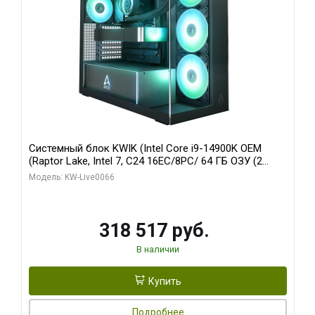
Системный блок KWIK (Intel Core i9-14900K OEM
(Raptor Lake, Intel 7, C24 16EC/8PC/ 64 ГБ ОЗУ (2
модуля)/ Gigabyte RTX5080 XTREME WATERFORCE
Модель: KW-Live0066
16GB GDDR7 256bit/ 1 ТБ SSD)
318 517 руб.
В наличии
Купить
Подробнее