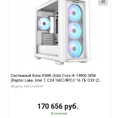
Системный блок KWIK (Intel Core i9-14900 OEM
(Raptor Lake, Intel 7, C24 16EC/8PC// 16 ГБ ОЗУ (2
модуля)/ MSI RTX5060Ti VENTUS 2X PLUS 16GB
Модель: KW-Live0034
GDDR7 128bit 3xDP / 1 ТБ SSD)
170 656 руб.
В наличии