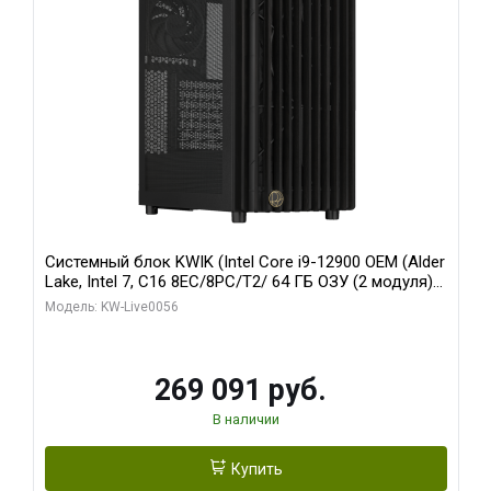
Системный блок KWIK (Intel Core i9-12900 OEM (Alder
Lake, Intel 7, C16 8EC/8PC/T2/ 64 ГБ ОЗУ (2 модуля)/
Palit RTX5080 INFINITY 3 OC 16GB GDDR7 256bit 3xDP
Модель: KW-Live0056
H/ 1 ТБ SSD)
269 091 руб.
В наличии
Купить