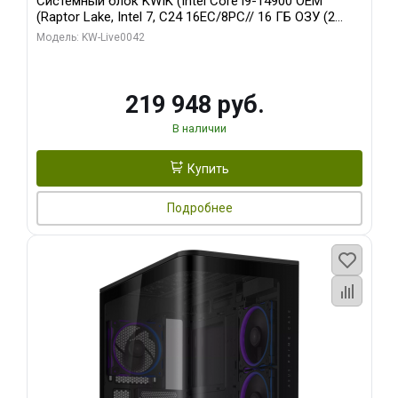
Системный блок KWIK (Intel Core i9-14900 OEM
(Raptor Lake, Intel 7, C24 16EC/8PC// 16 ГБ ОЗУ (2
модуля)/ Gigabyte RTX5070Ti EAGLE OC ICE SFF 16GB
Модель: KW-Live0042
GDDR7 256bi/ 512 ГБ SSD)
219 948 руб.
В наличии
Купить
Подробнее