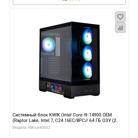
Системный блок KWIK (Intel Core i9-14900 OEM
(Raptor Lake, Intel 7, C24 16EC/8PC// 64 ГБ ОЗУ (2
модуля)/ Palit RTX5080 GAMINGPRO OC 16GB GDDR7
Модель: KW-Live0052
256bit 3xDP HD/ 512 ГБ SSD)