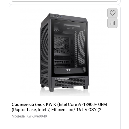
Системный блок KWIK (Intel Core i9-13900F OEM
(Raptor Lake, Intel 7, Efficient-co/ 16 ГБ ОЗУ (2
модуля)/ Gigabyte RTX5070 GAMING OC 12GB GDDR7
Модель: KW-Live0040
192bit 3xDP HD/ 960 ГБ SSD)