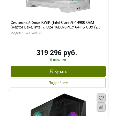
Системный блок KWIK (Intel Core i9-14900 OEM
(Raptor Lake, Intel 7, C24 16EC/8PC// 64 ГБ ОЗУ (2
модуля)/ Gigabyte RTX5080 XTREME WATERFORCE
Модель: KW-Live0070
16GB GDDR7 256bit/ 960 ГБ SSD)
319 296 руб.
В наличии
Купить
Подробнее