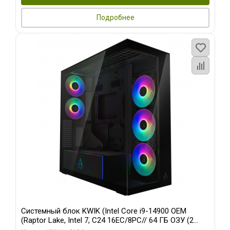
Подробнее
Системный блок KWIK (Intel Core i9-14900 OEM
(Raptor Lake, Intel 7, C24 16EC/8PC// 64 ГБ ОЗУ (2
модуля)/ Afox RTX4090 24GB GDDR6X 384-Bit 3xDP