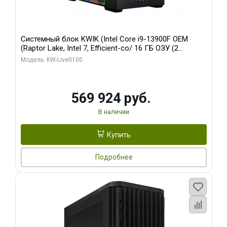
Системный блок KWIK (Intel Core i9-13900F OEM
(Raptor Lake, Intel 7, Efficient-co/ 16 ГБ ОЗУ (2
модуля)/ Afox RTX4090 24GB GDDR6X 384-Bit 3xDP
Модель: KW-Live0100
HDMI ATX Turbo/ 512 ГБ SSD)
569 924 руб.
В наличии
Купить
Подробнее