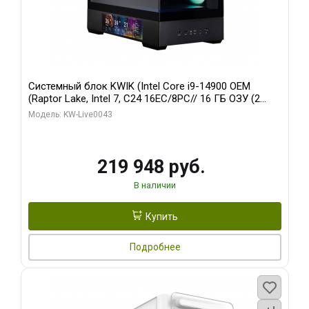
Системный блок KWIK (Intel Core i9-14900 OEM
(Raptor Lake, Intel 7, C24 16EC/8PC// 16 ГБ ОЗУ (2
модуля)/ Palit RTX5070Ti GAMINGPRO-S OC 16GB
Модель: KW-Live0043
GDDR7 256bit 3xD/ 512 ГБ SSD)
219 948 руб.
В наличии
Купить
Подробнее