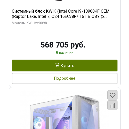
Системный блок KWIK (Intel Core i9-13900KF OEM
(Raptor Lake, Intel 7, C24 16EC/8P/ 16 ГБ ОЗУ (2
модуля)/ Afox RTX4090 24GB GDDR6X 384-Bit 3xDP
Модель: KW-Live0098
HDMI ATX Turbo/ 512 ГБ SSD)
568 705 руб.
В наличии
Купить
Подробнее