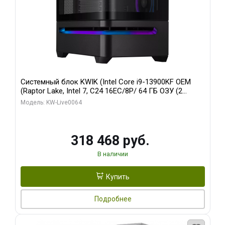
Системный блок KWIK (Intel Core i9-13900KF OEM
(Raptor Lake, Intel 7, C24 16EC/8P/ 64 ГБ ОЗУ (2
модуля)/ ASUS RTX5080 PROART OC 16GB GDDR7
Модель: KW-Live0064
256bit Type-C DP 2/ 512 ГБ SSD)
318 468 руб.
В наличии
Купить
Подробнее