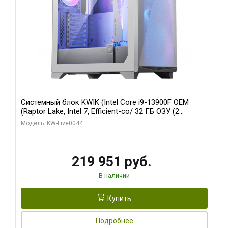
Системный блок KWIK (Intel Core i9-13900F OEM
(Raptor Lake, Intel 7, Efficient-co/ 32 ГБ ОЗУ (2
модуля)/ Gigabyte RTX5070Ti AERO OC 16GB GDDR7
Модель: KW-Live0044
256bit 3xDP HD/ 512 ГБ SSD)
219 951 руб.
В наличии
Купить
Подробнее