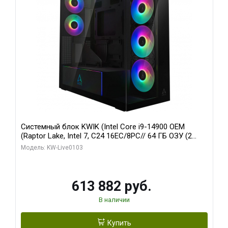
Системный блок KWIK (Intel Core i9-14900 OEM
(Raptor Lake, Intel 7, C24 16EC/8PC// 64 ГБ ОЗУ (2
модуля)/ Afox RTX4090 24GB GDDR6X 384-Bit 3xDP
Модель: KW-Live0103
HDMI ATX Turbo/ 960 ГБ SSD)
613 882 руб.
В наличии
Купить