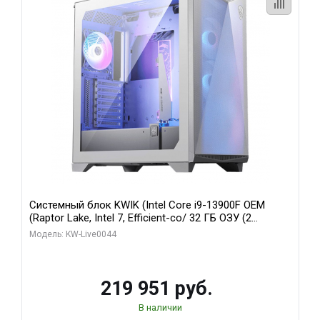
Системный блок KWIK (Intel Core i9-13900F OEM
(Raptor Lake, Intel 7, Efficient-co/ 32 ГБ ОЗУ (2
модуля)/ Gigabyte RTX5070Ti AERO OC 16GB GDDR7
Модель: KW-Live0044
256bit 3xDP HD/ 512 ГБ SSD)
219 951 руб.
В наличии