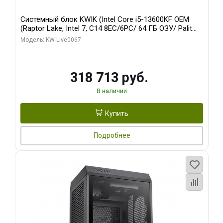
Системный блок KWIK (Intel Core i5-13600KF OEM
(Raptor Lake, Intel 7, C14 8EC/6PC/ 64 ГБ ОЗУ/ Palit
RTX5080 GAMINGPRO OC 16GB GDDR7 256bit 3xDP
Модель: KW-Live0067
HD/ 960 ГБ SSD)
318 713 руб.
В наличии
Купить
Подробнее