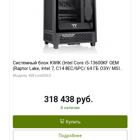
Системный блок KWIK (Intel Core i5-13600KF OEM
(Raptor Lake, Intel 7, C14 8EC/6PC/ 64 ГБ ОЗУ/ MSI
RTX5080 VENTUS 3X OC 16GB GDDR7 256bit 3xDP
Модель: KW-Live0063
HDMI/ 512 ГБ SSD)
318 438 руб.
В наличии
Купить
Подробнее