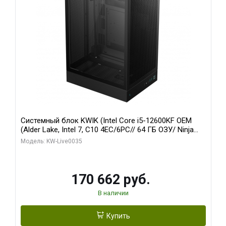
Системный блок KWIK (Intel Core i5-12600KF OEM
(Alder Lake, Intel 7, C10 4EC/6PC// 64 ГБ ОЗУ/ Ninja
Sinotex GTX1650 4GB 128bit GDDR6 DVI DP HDMI 2/
Модель: KW-Live0035
960 ГБ SSD)
170 662 руб.
В наличии
Купить