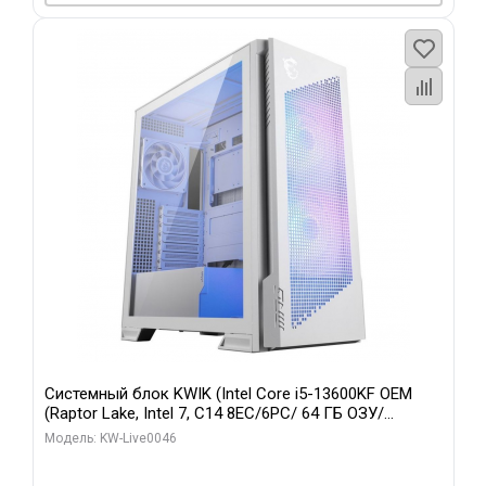
Системный блок KWIK (Intel Core i5-13600KF OEM
(Raptor Lake, Intel 7, C14 8EC/6PC/ 64 ГБ ОЗУ/
Gigabyte RTX5060Ti GAMING OC 8GB GDDR7 128bit
Модель: KW-Live0046
3xDP H/ 960 ГБ SSD)