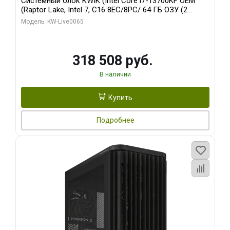
Системный блок KWIK (Intel Core i7-13700KF OEM
(Raptor Lake, Intel 7, C16 8EC/8PC/ 64 ГБ ОЗУ (2
модуля)/ ASUS RTX5080 PROART OC 16GB GDDR7
Модель: KW-Live0065
256bit Type-C DP 2/ 1 ТБ SSD)
318 508 руб.
В наличии
Купить
Подробнее