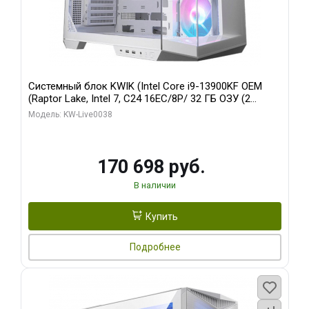
Системный блок KWIK (Intel Core i9-13900KF OEM
(Raptor Lake, Intel 7, C24 16EC/8P/ 32 ГБ ОЗУ (2
модуля)/ Gigabyte RX9070XT GAMING OC 16GB GDDR6
Модель: KW-Live0038
256bit 2xDP 2/ 960 ГБ SSD)
170 698 руб.
В наличии
Купить
Подробнее