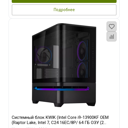
Подробнее
Системный блок KWIK (Intel Core i9-13900KF OEM
(Raptor Lake, Intel 7, C24 16EC/8P/ 64 ГБ ОЗУ (2
модуля)/ ASUS RTX5080 PROART OC 16GB GDDR7