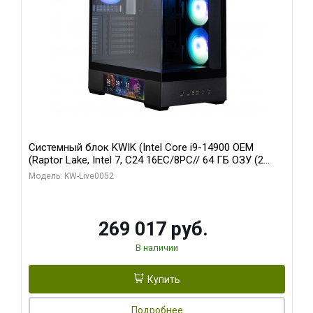
Системный блок KWIK (Intel Core i9-14900 OEM
(Raptor Lake, Intel 7, C24 16EC/8PC// 64 ГБ ОЗУ (2
модуля)/ Palit RTX5080 GAMINGPRO OC 16GB GDDR7
Модель: KW-Live0052
256bit 3xDP HD/ 512 ГБ SSD)
269 017 руб.
В наличии
Купить
Подробнее