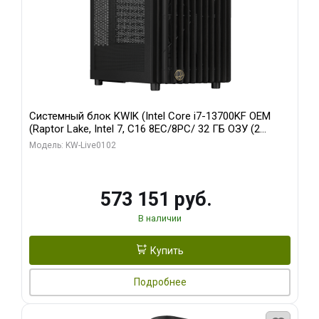
Системный блок KWIK (Intel Core i7-13700KF OEM
(Raptor Lake, Intel 7, C16 8EC/8PC/ 32 ГБ ОЗУ (2
модуля)/ Afox RTX4090 24GB GDDR6X 384-Bit 3xDP
Модель: KW-Live0102
HDMI ATX Turbo/ 960 ГБ SSD)
573 151 руб.
В наличии
Купить
Подробнее