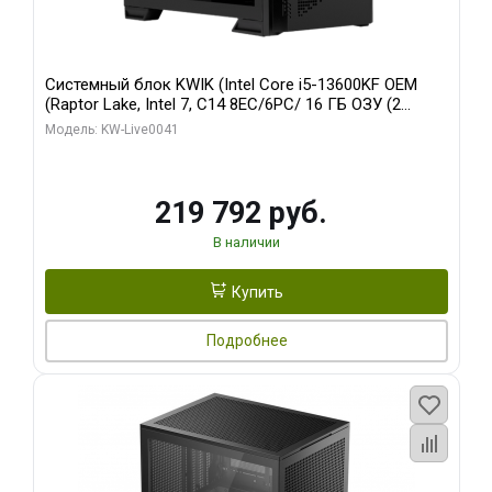
Системный блок KWIK (Intel Core i5-13600KF OEM
(Raptor Lake, Intel 7, C14 8EC/6PC/ 16 ГБ ОЗУ (2
модуля)/ Palit RTX5080 GAMINGPRO OC 16GB GDDR7
Модель: KW-Live0041
256bit 3xDP HD/ 512 ГБ SSD)
219 792 руб.
В наличии
Купить
Подробнее