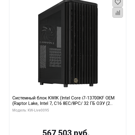
Системный блок KWIK (Intel Core i7-13700KF OEM
(Raptor Lake, Intel 7, C16 8EC/8PC/ 32 ГБ ОЗУ (2
модуля)/ Afox RTX4090 24GB GDDR6X 384-Bit 3xDP
Модель: KW-Live0095
HDMI ATX Turbo/ 512 ГБ SSD)
567 503 руб.