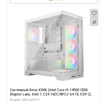
Системный блок KWIK (Intel Core i9-14900 OEM
(Raptor Lake, Intel 7, C24 16EC/8PC// 64 ГБ ОЗУ (2
модуля)/ Gigabyte RTX5080 XTREME WATERFORCE
Модель: KW-Live0070
16GB GDDR7 256bit/ 960 ГБ SSD)