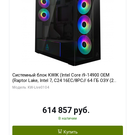
Системный блок KWIK (Intel Core i9-14900 OEM
(Raptor Lake, Intel 7, C24 16EC/8PC// 64 ГБ ОЗУ (2
модуля)/ Afox RTX4090 24GB GDDR6X 384-Bit 3xDP
Модель: KW-Live0104
HDMI ATX Turbo/ 1 ТБ SSD)
614 857 руб.
В наличии
Купить