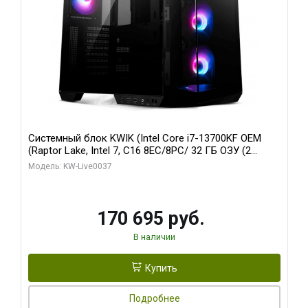
Системный блок KWIK (Intel Core i7-13700KF OEM
(Raptor Lake, Intel 7, C16 8EC/8PC/ 32 ГБ ОЗУ (2
модуля)/ Gigabyte RTX5070 AERO OC 12GB GDDR7
Модель: KW-Live0037
192bit 3xDP HDMI/ 1 ТБ SSD)
170 695 руб.
В наличии
Купить
Подробнее