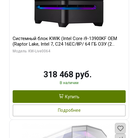
Системный блок KWIK (Intel Core i9-13900KF OEM
(Raptor Lake, Intel 7, C24 16EC/8P/ 64 ГБ ОЗУ (2
модуля)/ ASUS RTX5080 PROART OC 16GB GDDR7
Модель: KW-Live0064
256bit Type-C DP 2/ 512 ГБ SSD)
318 468 руб.
В наличии
Купить
Подробнее