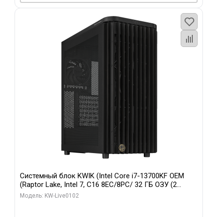
Системный блок KWIK (Intel Core i7-13700KF OEM
(Raptor Lake, Intel 7, C16 8EC/8PC/ 32 ГБ ОЗУ (2
модуля)/ Afox RTX4090 24GB GDDR6X 384-Bit 3xDP
Модель: KW-Live0102
HDMI ATX Turbo/ 960 ГБ SSD)