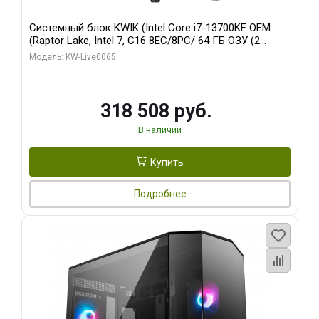
Системный блок KWIK (Intel Core i7-13700KF OEM
(Raptor Lake, Intel 7, C16 8EC/8PC/ 64 ГБ ОЗУ (2
модуля)/ ASUS RTX5080 PROART OC 16GB GDDR7
Модель: KW-Live0065
256bit Type-C DP 2/ 1 ТБ SSD)
318 508 руб.
В наличии
Купить
Подробнее