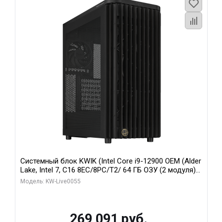
Системный блок KWIK (Intel Core i9-12900 OEM (Alder
Lake, Intel 7, C16 8EC/8PC/T2/ 64 ГБ ОЗУ (2 модуля)/
MSI RTX5080 SHADOW 3X OC 16GB GDDR7 256bit 3xDP
Модель: KW-Live0055
HDMI/ 1 ТБ SSD)
269 091 руб.