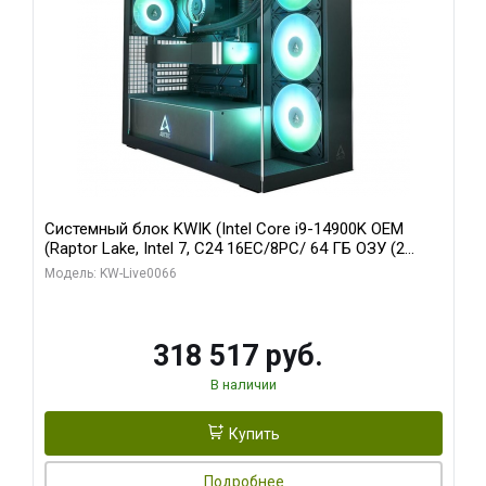
Системный блок KWIK (Intel Core i9-14900K OEM
(Raptor Lake, Intel 7, C24 16EC/8PC/ 64 ГБ ОЗУ (2
модуля)/ Gigabyte RTX5080 XTREME WATERFORCE
Модель: KW-Live0066
16GB GDDR7 256bit/ 1 ТБ SSD)
318 517 руб.
В наличии
Купить
Подробнее