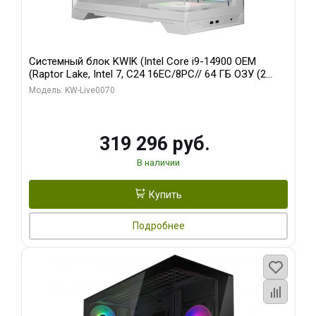
Системный блок KWIK (Intel Core i9-14900 OEM
(Raptor Lake, Intel 7, C24 16EC/8PC// 64 ГБ ОЗУ (2
модуля)/ Gigabyte RTX5080 XTREME WATERFORCE
Модель: KW-Live0070
16GB GDDR7 256bit/ 960 ГБ SSD)
319 296 руб.
В наличии
Купить
Подробнее