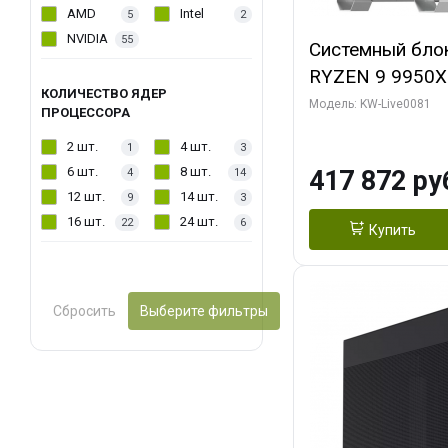
AMD
Intel
5
2
NVIDIA
55
Системный бло
RYZEN 9 9950X
КОЛИЧЕСТВО ЯДЕР
ОЗУ/ Gigabyte
Модель: KW-Live0081
ПРОЦЕССОРА
WATERFORCE 16
2 шт.
4 шт.
1
3
1 ТБ SSD)
6 шт.
8 шт.
417 872 ру
4
14
12 шт.
14 шт.
9
3
16 шт.
24 шт.
22
6
Купить
Сбросить
Выберите фильтры