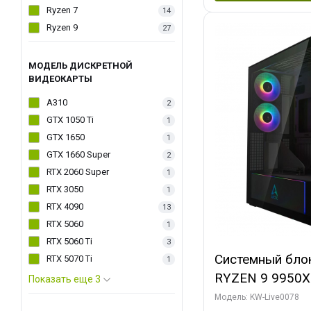
Ryzen 7
14
Ryzen 9
27
МОДЕЛЬ ДИСКРЕТНОЙ
ВИДЕОКАРТЫ
A310
2
GTX 1050 Ti
1
GTX 1650
1
GTX 1660 Super
2
RTX 2060 Super
1
RTX 3050
1
RTX 4090
13
RTX 5060
1
RTX 5060 Ti
3
Системный бло
RTX 5070 Ti
1
RYZEN 9 9950X
Показать еще 3
ОЗУ/ Palit RT
Модель: KW-Live0078