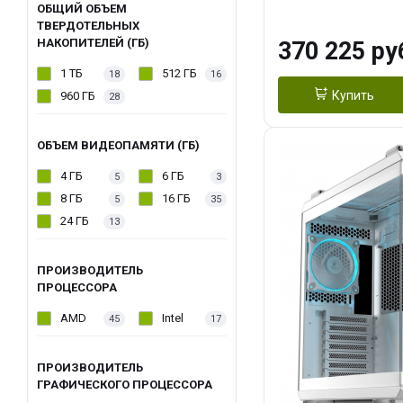
OC 16GB GDDR7
ОБЩИЙ ОБЪЕМ
ТВЕРДОТЕЛЬНЫХ
ТБ SSD)
НАКОПИТЕЛЕЙ (ГБ)
370 225 ру
1 ТБ
512 ГБ
18
16
Купить
960 ГБ
28
ОБЪЕМ ВИДЕОПАМЯТИ (ГБ)
4 ГБ
6 ГБ
5
3
8 ГБ
16 ГБ
5
35
24 ГБ
13
ПРОИЗВОДИТЕЛЬ
ПРОЦЕССОРА
AMD
Intel
45
17
ПРОИЗВОДИТЕЛЬ
ГРАФИЧЕСКОГО ПРОЦЕССОРА