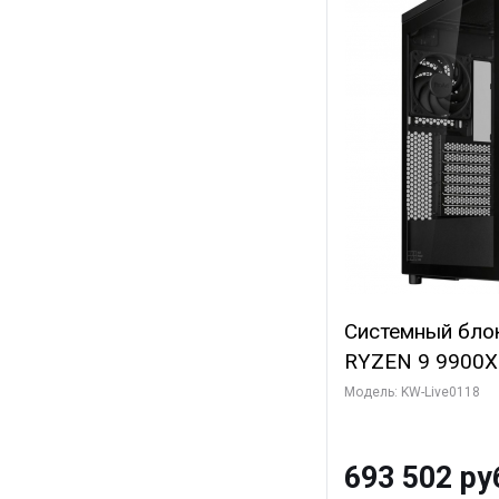
Системный бло
RYZEN 9 9900X
ОЗУ/ Afox RTX
Модель: KW-Live0118
384-Bit 3xDP H
ГБ SSD)
693 502 ру