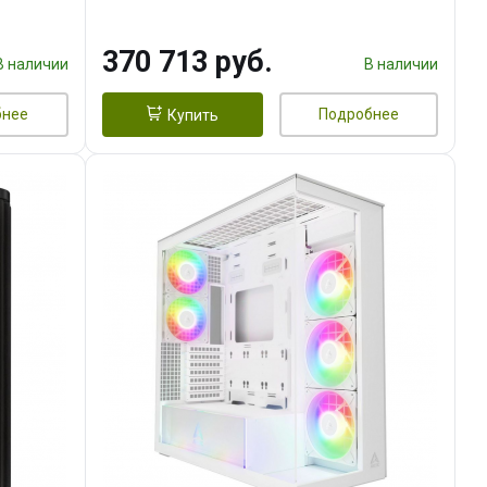
DMI
16GB GDDR7 256bit 3xDP HDMI/
960 ГБ SSD)
370 713 руб.
В наличии
В наличии
бнее
Подробнее
Купить