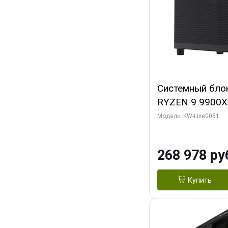
Системный бло
RYZEN 9 9900X
ОЗУ/ Gigabyte
Модель: KW-Live0051
16GB GDDR6 256
ГБ SSD)
268 978 ру
Купить