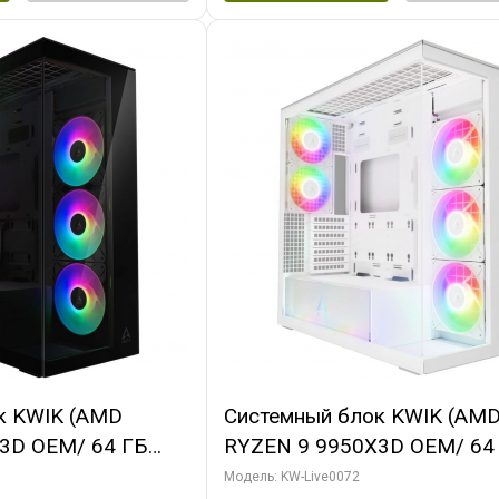
к KWIK (AMD
Системный блок KWIK (AM
3D OEM/ 64 ГБ
RYZEN 9 9950X3D OEM/ 64
X5080 GAMINGPRO
ОЗУ/ MSI RTX5080 VENTUS
Модель: KW-Live0072