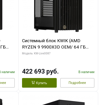
D
Системный блок KWIK (AMD
 ГБ
RYZEN 9 9900X3D OEM/ 64 ГБ
T OC
ОЗУ/ ASUS RTX5080 PROART OC
Модель: KW-Live0087
DP 2/
16GB GDDR7 256bit Type-C DP 2/ 1
ТБ SSD)
422 693 руб.
В наличии
В наличии
бнее
Подробнее
Купить