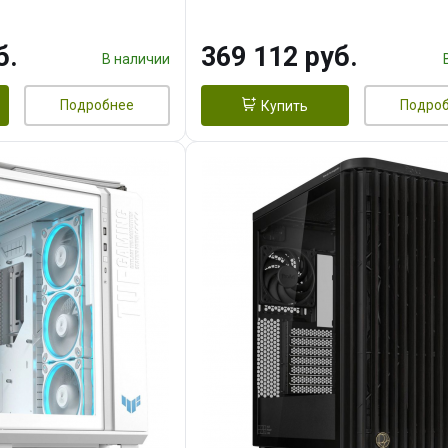
 256bit 3xDP HD/ 1
16GB GDDR7 256bit 3xDP H
3F/ 960 ГБ SSD)
б.
369 112 руб.
В наличии
Подробнее
Подро
Купить