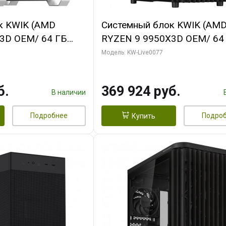
к KWIK (AMD
Системный блок KWIK (AM
3D OEM/ 64 ГБ
RYZEN 9 9950X3D OEM/ 64
 RTX5080 XTREME
ОЗУ/ Gigabyte RTX5080
Модель: KW-Live0077
GB GDDR7 256bit/
WINDFORCE OC V2 SFF 16G
GDDR7 256b/ 960 ГБ SSD)
б.
369 924 руб.
В наличии
Подробнее
Подро
Купить