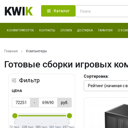
KWI
K
Каталог
КОНФИГУРАТОР ПК
КОНТАКТЫ
ОПЛАТА
ДОСТАВКА
ГАРАНТИЯ
О КОМ
Главная
Компьютеры
Готовые сборки игровых ко
Сортировка:
Фильтр
ЦЕНА
-
руб.
72 тыс.
228 тыс.
385 тыс.
541 тыс.
697 тыс.