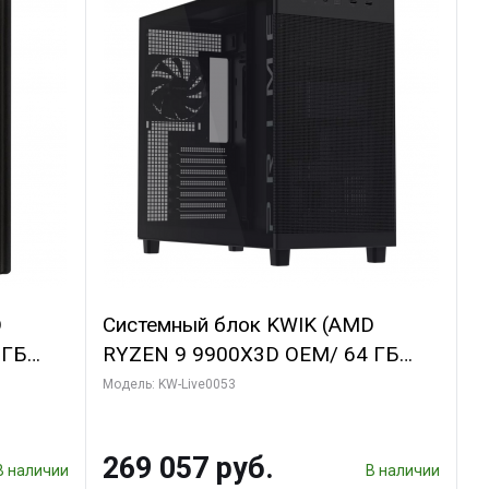
D
Системный блок KWIK (AMD
 ГБ
RYZEN 9 9900X3D OEM/ 64 ГБ
GDDR6X
ОЗУ/ Acer RX9070 PREDATOR
Модель: KW-Live0053
bo/ 1
BIFROST OC 16GB GDDR6 256bit
3x/ 1 ТБ SSD)
269 057 руб.
В наличии
В наличии