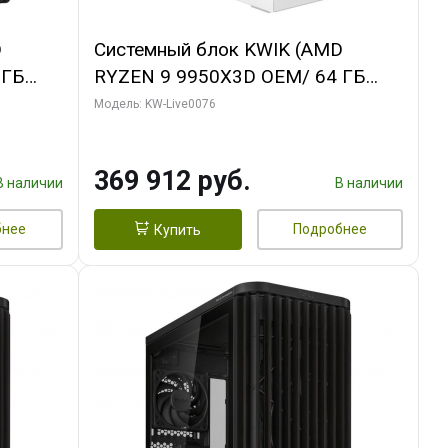
D
Системный блок KWIK (AMD
 ГБ
RYZEN 9 9950X3D OEM/ 64 ГБ
ОЗУ/ Gigabyte RTX5080
Модель: KW-Live0076
B
WINDFORCE OC SFF 16GB GDDR7
256bit / 960 ГБ SSD)
369 912 руб.
В наличии
В наличии
бнее
Подробнее
Купить