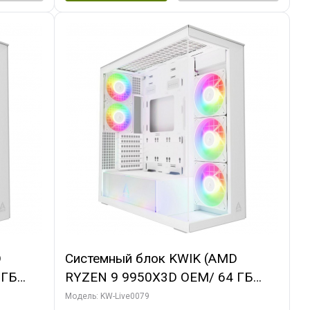
D
Системный блок KWIK (AMD
 ГБ
RYZEN 9 9950X3D OEM/ 64 ГБ
 3X
ОЗУ/ MSI RTX5080 SHADOW 3X OC
Модель: KW-Live0079