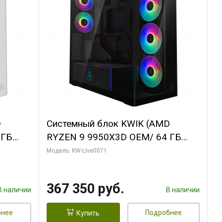
D
Системный блок KWIK (AMD
 ГБ
RYZEN 9 9950X3D OEM/ 64 ГБ
Y 3 OC
ОЗУ/ Palit RTX5080 GAMINGPRO
Модель: KW-Live0071
/ 960
OC 16GB GDDR7 256bit 3xDP HD/
960 ГБ SSD)
367 350 руб.
В наличии
В наличии
бнее
Подробнее
Купить