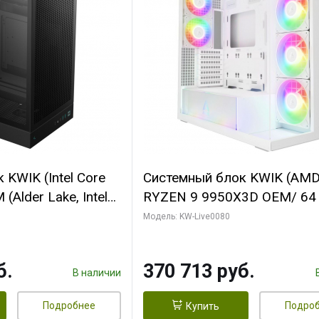
KWIK (Intel Core
Системный блок KWIK (AM
(Alder Lake, Intel
RYZEN 9 9950X3D OEM/ 64
/ 64 ГБ ОЗУ/ Ninja
ОЗУ/ Palit RTX5080 INFINIT
Модель: KW-Live0080
0 4GB 128bit
16GB GDDR7 256bit 3xDP H
HDMI 2/ 960 ГБ
ГБ SSD)
б.
370 713 руб.
В наличии
Подробнее
Подро
Купить