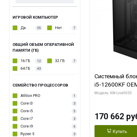
ИГРОВОЙ КОМПЬЮТЕР
Да
Нет
55
7
ОБЩИЙ ОБЪЕМ ОПЕРАТИВНОЙ
ПАМЯТИ (ГБ)
16 ГБ
32 ГБ
12
7
64 ГБ
43
Системный блок 
i5-12600KF OEM 
СЕМЕЙСТВО ПРОЦЕССОРОВ
7, C10 4EC/6PC/
Модель: KW-Live0035
Athlon PRO
1
Sinotex GTX165
Core i3
3
GDDR6 DVI DP 
Core i5
5
170 662 ру
SSD)
Core i7
3
Core i9
6
Купить
Ryzen 5
3