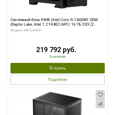
Системный блок KWIK (Intel Core i5-13600KF OEM
(Raptor Lake, Intel 7, C14 8EC/6PC/ 16 ГБ ОЗУ (2
модуля)/ Palit RTX5080 GAMINGPRO OC 16GB GDDR7
Модель: KW-Live0041
256bit 3xDP HD/ 512 ГБ SSD)
219 792 руб.
В наличии
Купить
Подробнее