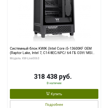
Системный блок KWIK (Intel Core i5-13600KF OEM
(Raptor Lake, Intel 7, C14 8EC/6PC/ 64 ГБ ОЗУ/ MSI
RTX5080 VENTUS 3X OC 16GB GDDR7 256bit 3xDP
Модель: KW-Live0063
HDMI/ 512 ГБ SSD)
318 438 руб.
В наличии
Купить
Подробнее