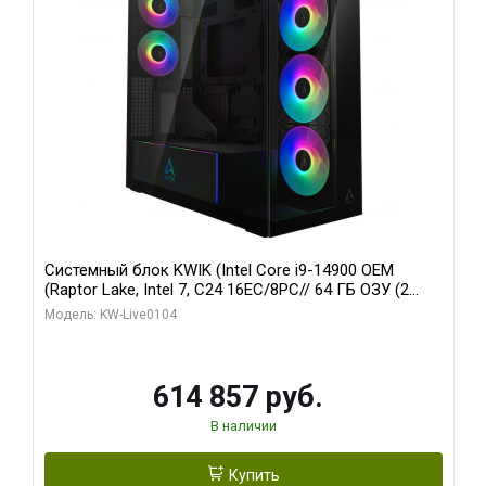
Системный блок KWIK (Intel Core i9-14900 OEM
(Raptor Lake, Intel 7, C24 16EC/8PC// 64 ГБ ОЗУ (2
модуля)/ Afox RTX4090 24GB GDDR6X 384-Bit 3xDP
Модель: KW-Live0104
HDMI ATX Turbo/ 1 ТБ SSD)
614 857 руб.
В наличии
Купить