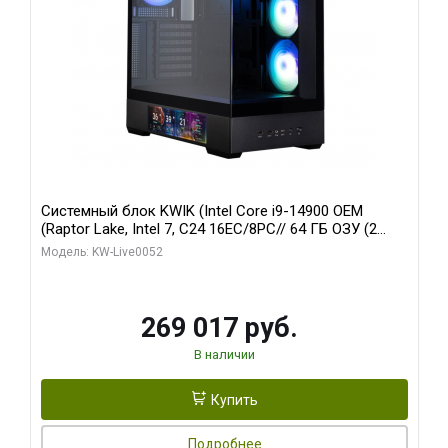
Системный блок KWIK (Intel Core i9-14900 OEM
(Raptor Lake, Intel 7, C24 16EC/8PC// 64 ГБ ОЗУ (2
модуля)/ Palit RTX5080 GAMINGPRO OC 16GB GDDR7
Модель: KW-Live0052
256bit 3xDP HD/ 512 ГБ SSD)
269 017 руб.
В наличии
Купить
Подробнее