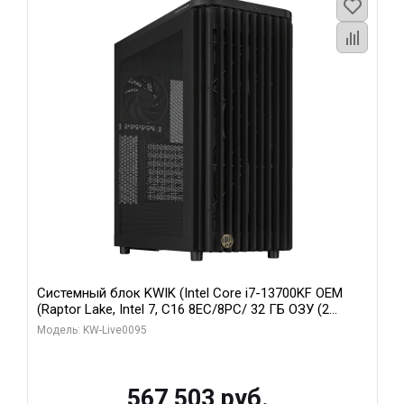
Системный блок KWIK (Intel Core i7-13700KF OEM
(Raptor Lake, Intel 7, C16 8EC/8PC/ 32 ГБ ОЗУ (2
модуля)/ Afox RTX4090 24GB GDDR6X 384-Bit 3xDP
Модель: KW-Live0095
HDMI ATX Turbo/ 512 ГБ SSD)
567 503 руб.