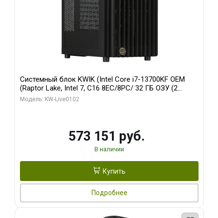
Системный блок KWIK (Intel Core i7-13700KF OEM
(Raptor Lake, Intel 7, C16 8EC/8PC/ 32 ГБ ОЗУ (2
модуля)/ Afox RTX4090 24GB GDDR6X 384-Bit 3xDP
Модель: KW-Live0102
HDMI ATX Turbo/ 960 ГБ SSD)
573 151 руб.
В наличии
Купить
Подробнее