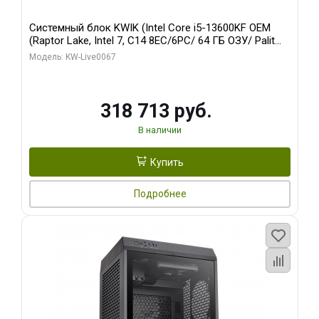
Системный блок KWIK (Intel Core i5-13600KF OEM
(Raptor Lake, Intel 7, C14 8EC/6PC/ 64 ГБ ОЗУ/ Palit
RTX5080 GAMINGPRO OC 16GB GDDR7 256bit 3xDP
Модель: KW-Live0067
HD/ 960 ГБ SSD)
318 713 руб.
В наличии
Купить
Подробнее