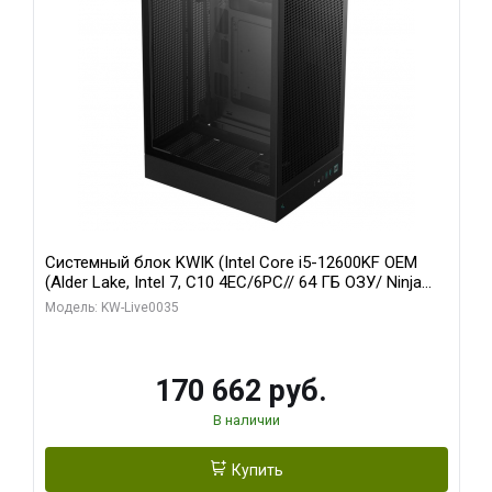
Системный блок KWIK (Intel Core i5-12600KF OEM
(Alder Lake, Intel 7, C10 4EC/6PC// 64 ГБ ОЗУ/ Ninja
Sinotex GTX1650 4GB 128bit GDDR6 DVI DP HDMI 2/
Модель: KW-Live0035
960 ГБ SSD)
170 662 руб.
В наличии
Купить