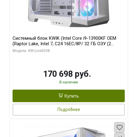
Системный блок KWIK (Intel Core i9-13900KF OEM
(Raptor Lake, Intel 7, C24 16EC/8P/ 32 ГБ ОЗУ (2
модуля)/ Gigabyte RX9070XT GAMING OC 16GB GDDR6
Модель: KW-Live0038
256bit 2xDP 2/ 960 ГБ SSD)
170 698 руб.
В наличии
Купить
Подробнее