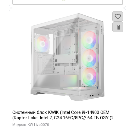
Системный блок KWIK (Intel Core i9-14900 OEM
(Raptor Lake, Intel 7, C24 16EC/8PC// 64 ГБ ОЗУ (2
модуля)/ Gigabyte RTX5080 XTREME WATERFORCE
Модель: KW-Live0070
16GB GDDR7 256bit/ 960 ГБ SSD)