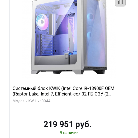
Системный блок KWIK (Intel Core i9-13900F OEM
(Raptor Lake, Intel 7, Efficient-co/ 32 ГБ ОЗУ (2
модуля)/ Gigabyte RTX5070Ti AERO OC 16GB GDDR7
Модель: KW-Live0044
256bit 3xDP HD/ 512 ГБ SSD)
219 951 руб.
В наличии