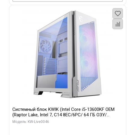
Системный блок KWIK (Intel Core i5-13600KF OEM
(Raptor Lake, Intel 7, C14 8EC/6PC/ 64 ГБ ОЗУ/
Gigabyte RTX5060Ti GAMING OC 8GB GDDR7 128bit
Модель: KW-Live0046
3xDP H/ 960 ГБ SSD)