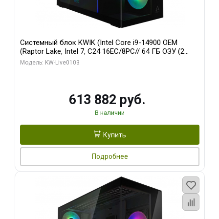
Системный блок KWIK (Intel Core i9-14900 OEM
(Raptor Lake, Intel 7, C24 16EC/8PC// 64 ГБ ОЗУ (2
модуля)/ Afox RTX4090 24GB GDDR6X 384-Bit 3xDP
Модель: KW-Live0103
HDMI ATX Turbo/ 960 ГБ SSD)
613 882 руб.
В наличии
Купить
Подробнее