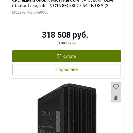
Системный блок KWIK (Intel Core i7-13700KF OEM
(Raptor Lake, Intel 7, C16 8EC/8PC/ 64 ГБ ОЗУ (2
модуля)/ ASUS RTX5080 PROART OC 16GB GDDR7
Модель: KW-Live0065
256bit Type-C DP 2/ 1 ТБ SSD)
318 508 руб.
В наличии
Купить
Подробнее