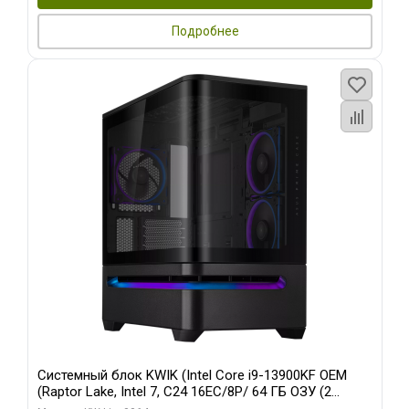
Подробнее
Системный блок KWIK (Intel Core i9-13900KF OEM
(Raptor Lake, Intel 7, C24 16EC/8P/ 64 ГБ ОЗУ (2
модуля)/ ASUS RTX5080 PROART OC 16GB GDDR7