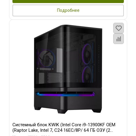
Подробнее
Системный блок KWIK (Intel Core i9-13900KF OEM
(Raptor Lake, Intel 7, C24 16EC/8P/ 64 ГБ ОЗУ (2
модуля)/ ASUS RTX5080 PROART OC 16GB GDDR7