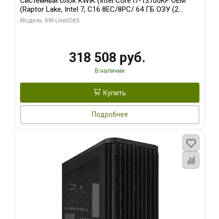
Системный блок KWIK (Intel Core i7-13700KF OEM
(Raptor Lake, Intel 7, C16 8EC/8PC/ 64 ГБ ОЗУ (2
модуля)/ ASUS RTX5080 PROART OC 16GB GDDR7
Модель: KW-Live0065
256bit Type-C DP 2/ 1 ТБ SSD)
318 508 руб.
В наличии
Купить
Подробнее