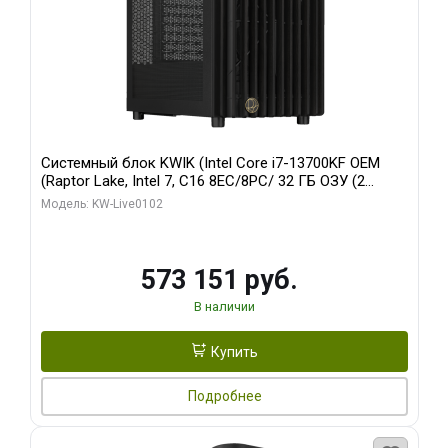
Системный блок KWIK (Intel Core i7-13700KF OEM
(Raptor Lake, Intel 7, C16 8EC/8PC/ 32 ГБ ОЗУ (2
модуля)/ Afox RTX4090 24GB GDDR6X 384-Bit 3xDP
Модель: KW-Live0102
HDMI ATX Turbo/ 960 ГБ SSD)
573 151 руб.
В наличии
Купить
Подробнее