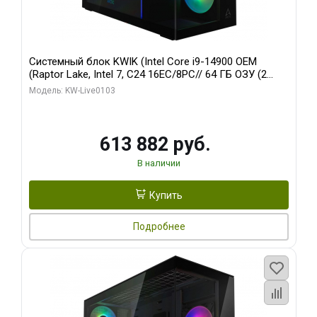
Системный блок KWIK (Intel Core i9-14900 OEM
(Raptor Lake, Intel 7, C24 16EC/8PC// 64 ГБ ОЗУ (2
модуля)/ Afox RTX4090 24GB GDDR6X 384-Bit 3xDP
Модель: KW-Live0103
HDMI ATX Turbo/ 960 ГБ SSD)
613 882 руб.
В наличии
Купить
Подробнее