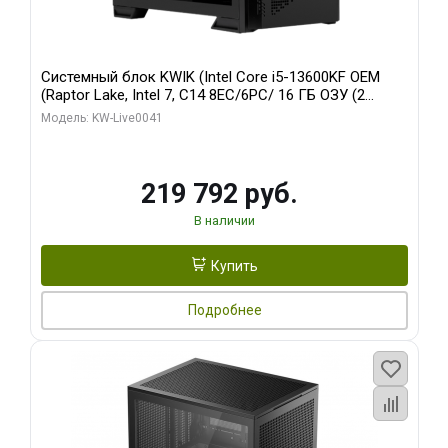
Системный блок KWIK (Intel Core i5-13600KF OEM
(Raptor Lake, Intel 7, C14 8EC/6PC/ 16 ГБ ОЗУ (2
модуля)/ Palit RTX5080 GAMINGPRO OC 16GB GDDR7
Модель: KW-Live0041
256bit 3xDP HD/ 512 ГБ SSD)
219 792 руб.
В наличии
Купить
Подробнее