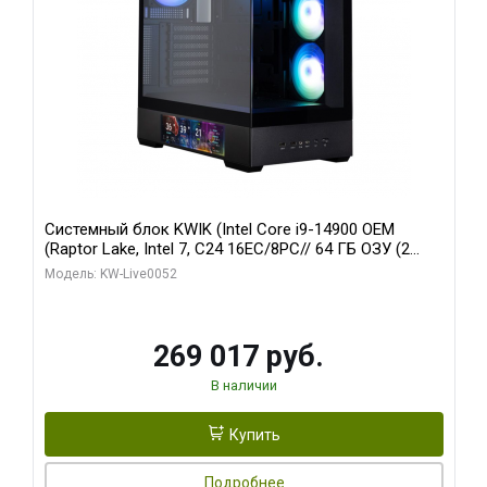
Системный блок KWIK (Intel Core i9-14900 OEM
(Raptor Lake, Intel 7, C24 16EC/8PC// 64 ГБ ОЗУ (2
модуля)/ Palit RTX5080 GAMINGPRO OC 16GB GDDR7
Модель: KW-Live0052
256bit 3xDP HD/ 512 ГБ SSD)
269 017 руб.
В наличии
Купить
Подробнее