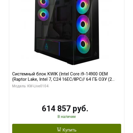
Системный блок KWIK (Intel Core i9-14900 OEM
(Raptor Lake, Intel 7, C24 16EC/8PC// 64 ГБ ОЗУ (2
модуля)/ Afox RTX4090 24GB GDDR6X 384-Bit 3xDP
Модель: KW-Live0104
HDMI ATX Turbo/ 1 ТБ SSD)
614 857 руб.
В наличии
Купить