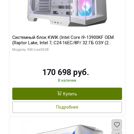
Системный блок KWIK (Intel Core i9-13900KF OEM
(Raptor Lake, Intel 7, C24 16EC/8P/ 32 ГБ ОЗУ (2
модуля)/ Gigabyte RX9070XT GAMING OC 16GB GDDR6
Модель: KW-Live0038
256bit 2xDP 2/ 960 ГБ SSD)
170 698 руб.
В наличии
Купить
Подробнее