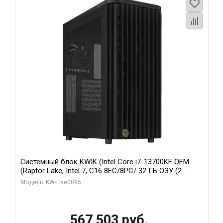
Системный блок KWIK (Intel Core i7-13700KF OEM
(Raptor Lake, Intel 7, C16 8EC/8PC/ 32 ГБ ОЗУ (2
модуля)/ Afox RTX4090 24GB GDDR6X 384-Bit 3xDP
Модель: KW-Live0095
HDMI ATX Turbo/ 512 ГБ SSD)
567 503 руб.