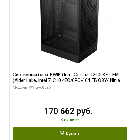
Системный блок KWIK (Intel Core i5-12600KF OEM
(Alder Lake, Intel 7, C10 4EC/6PC// 64 ГБ ОЗУ/ Ninja
Sinotex GTX1650 4GB 128bit GDDR6 DVI DP HDMI 2/
Модель: KW-Live0035
960 ГБ SSD)
170 662 руб.
В наличии
Купить