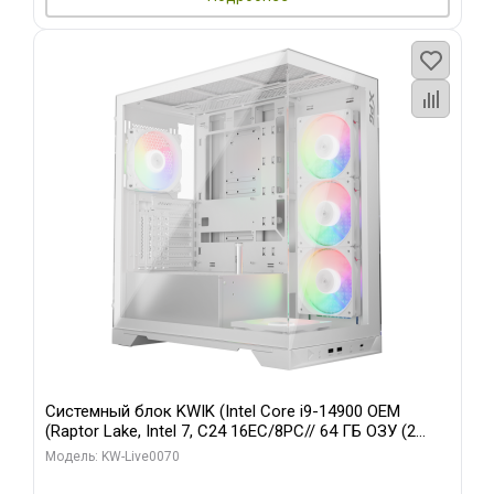
Системный блок KWIK (Intel Core i9-14900 OEM
(Raptor Lake, Intel 7, C24 16EC/8PC// 64 ГБ ОЗУ (2
модуля)/ Gigabyte RTX5080 XTREME WATERFORCE
Модель: KW-Live0070
16GB GDDR7 256bit/ 960 ГБ SSD)