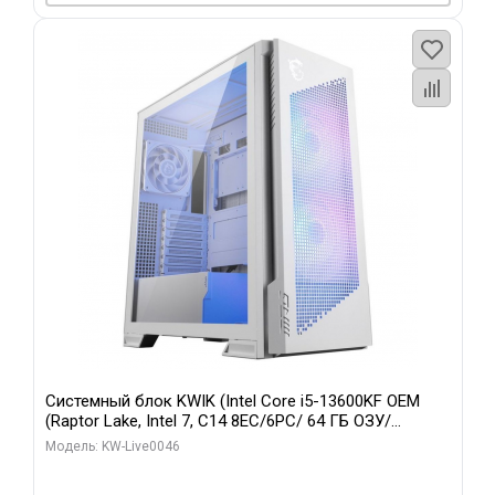
Системный блок KWIK (Intel Core i5-13600KF OEM
(Raptor Lake, Intel 7, C14 8EC/6PC/ 64 ГБ ОЗУ/
Gigabyte RTX5060Ti GAMING OC 8GB GDDR7 128bit
Модель: KW-Live0046
3xDP H/ 960 ГБ SSD)