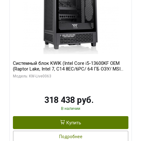
Системный блок KWIK (Intel Core i5-13600KF OEM
(Raptor Lake, Intel 7, C14 8EC/6PC/ 64 ГБ ОЗУ/ MSI
RTX5080 VENTUS 3X OC 16GB GDDR7 256bit 3xDP
Модель: KW-Live0063
HDMI/ 512 ГБ SSD)
318 438 руб.
В наличии
Купить
Подробнее