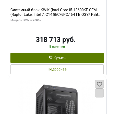
Системный блок KWIK (Intel Core i5-13600KF OEM
(Raptor Lake, Intel 7, C14 8EC/6PC/ 64 ГБ ОЗУ/ Palit
RTX5080 GAMINGPRO OC 16GB GDDR7 256bit 3xDP
Модель: KW-Live0067
HD/ 960 ГБ SSD)
318 713 руб.
В наличии
Купить
Подробнее