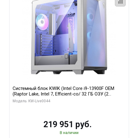
Системный блок KWIK (Intel Core i9-13900F OEM
(Raptor Lake, Intel 7, Efficient-co/ 32 ГБ ОЗУ (2
модуля)/ Gigabyte RTX5070Ti AERO OC 16GB GDDR7
Модель: KW-Live0044
256bit 3xDP HD/ 512 ГБ SSD)
219 951 руб.
В наличии