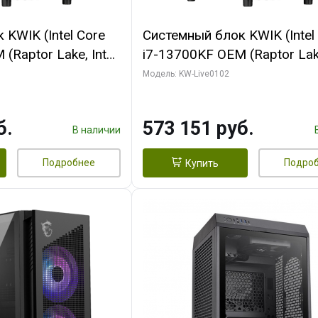
KWIK (Intel Core
Системный блок KWIK (Intel
(Raptor Lake, Intel
i7-13700KF OEM (Raptor Lake
/ 64 ГБ ОЗУ (2
7, C16 8EC/8PC/ 32 ГБ ОЗУ 
Модель: KW-Live0102
 RTX5080 PROART
модуля)/ Afox RTX4090 24
256bit Type-C DP
GDDR6X 384-Bit 3xDP HDMI
б.
573 151 руб.
Turbo/ 960 ГБ SSD)
В наличии
Подробнее
Подро
Купить