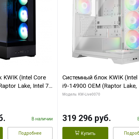
KWIK (Intel Core
Системный блок KWIK (Intel
ptor Lake, Intel 7,
i9-14900 OEM (Raptor Lake, I
 64 ГБ ОЗУ (2
C24 16EC/8PC// 64 ГБ ОЗУ 
Модель: KW-Live0070
 RTX5080
модуля)/ Gigabyte RTX5080
 16GB GDDR7
XTREME WATERFORCE 16G
б.
319 296 руб.
/ 512 ГБ SSD)
GDDR7 256bit/ 960 ГБ SSD)
В наличии
Подробнее
Подро
Купить