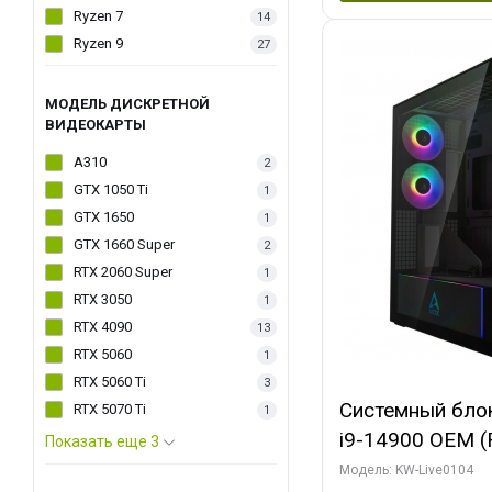
Ryzen 7
14
Ryzen 9
27
МОДЕЛЬ ДИСКРЕТНОЙ
ВИДЕОКАРТЫ
A310
2
GTX 1050 Ti
1
GTX 1650
1
GTX 1660 Super
2
RTX 2060 Super
1
RTX 3050
1
RTX 4090
13
RTX 5060
1
RTX 5060 Ti
3
Системный блок 
RTX 5070 Ti
1
i9-14900 OEM (Ra
Показать еще 3
C24 16EC/8PC//
Модель: KW-Live0104