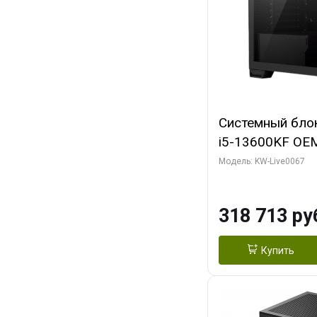
Системный блок 
i5-13600KF OEM 
7, C14 8EC/6PC/
Модель: KW-Live0067
RTX5080 GAMI
GDDR7 256bit 3
318 713 ру
SSD)
Купить