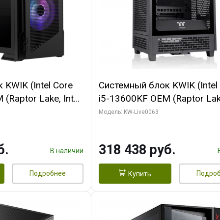
KWIK (Intel Core
Системный блок KWIK (Intel
(Raptor Lake, Intel
i5-13600KF OEM (Raptor Lake
 64 ГБ ОЗУ/ Palit
7, C14 8EC/6PC/ 64 ГБ ОЗУ
Модель: KW-Live0063
NGPRO OC 16GB
RTX5080 VENTUS 3X OC 16
xDP HD/ 960 ГБ
GDDR7 256bit 3xDP HDMI/ 
б.
318 438 руб.
SSD)
В наличии
Подробнее
Подро
Купить