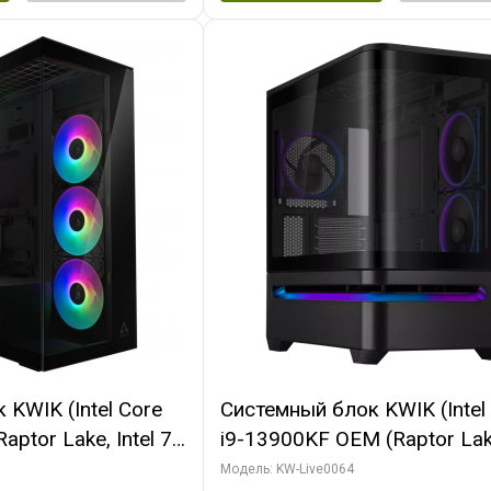
KWIK (Intel Core
Системный блок KWIK (Intel
ptor Lake, Intel 7,
i9-13900KF OEM (Raptor Lake
 64 ГБ ОЗУ (2
7, C24 16EC/8P/ 64 ГБ ОЗУ 
Модель: KW-Live0064