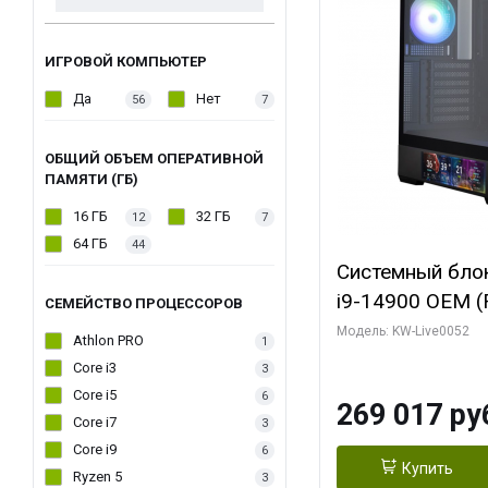
ИГРОВОЙ КОМПЬЮТЕР
Да
Нет
56
7
ОБЩИЙ ОБЪЕМ ОПЕРАТИВНОЙ
ПАМЯТИ (ГБ)
16 ГБ
32 ГБ
12
7
64 ГБ
44
Системный блок 
i9-14900 OEM (Ra
СЕМЕЙСТВО ПРОЦЕССОРОВ
C24 16EC/8PC//
Модель: KW-Live0052
Athlon PRO
1
модуля)/ Palit
Core i3
3
GAMINGPRO OC
Core i5
6
269 017 ру
256bit 3xDP HD
Core i7
3
Core i9
6
Купить
Ryzen 5
3