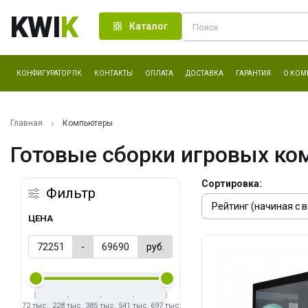
KWI
K
Каталог
КОНФИГУРАТОР ПК
КОНТАКТЫ
ОПЛАТА
ДОСТАВКА
ГАРАНТИЯ
О КОМ
Главная
Компьютеры
Готовые сборки игровых ко
Сортировка:
Фильтр
ЦЕНА
-
руб.
72 тыс.
228 тыс.
385 тыс.
541 тыс.
697 тыс.