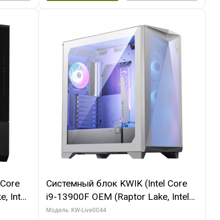
 Core
Системный блок KWIK (Intel Core
, Intel
i9-13900F OEM (Raptor Lake, Intel
(2
7, Efficient-co/ 32 ГБ ОЗУ (2
Модель: KW-Live0044