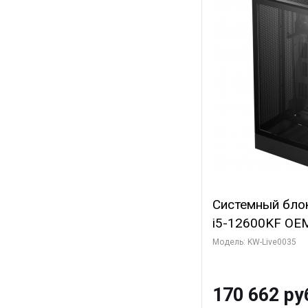
Системный блок 
i5-12600KF OEM 
7, C10 4EC/6PC/
Модель: KW-Live0035
Sinotex GTX165
GDDR6 DVI DP 
170 662 ру
SSD)