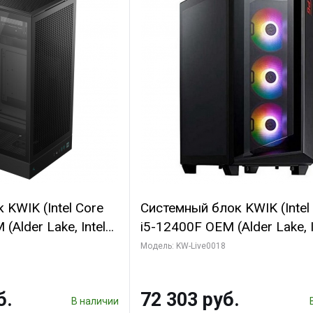
KWIK (Intel Core
Системный блок KWIK (Intel
(Alder Lake, Intel
i5-12400F OEM (Alder Lake, I
/ 64 ГБ ОЗУ/ Ninja
C6 0EC/6PC/T1/ 32 ГБ ОЗУ 
Модель: KW-Live0018
0 4GB 128bit
модуля)/ Ninja Sinotex GTX
HDMI 2/ 960 ГБ
SUPER 6GB GDDR6 192bit DV
б.
72 303 руб.
960 ГБ SSD)
В наличии