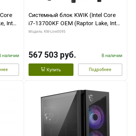
 Core
Системный блок KWIK (Intel Core
, Intel
i7-13700KF OEM (Raptor Lake, Intel
(2
7, C16 8EC/8PC/ 32 ГБ ОЗУ (2
Модель: KW-Live0095
GB
модуля)/ Afox RTX4090 24GB
 ATX
GDDR6X 384-Bit 3xDP HDMI ATX
567 503 руб.
Turbo/ 512 ГБ SSD)
В наличии
В наличии
бнее
Подробнее
Купить