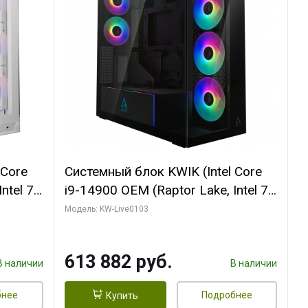
 Core
Системный блок KWIK (Intel Core
ntel 7,
i9-14900 OEM (Raptor Lake, Intel 7,
(2
C24 16EC/8PC// 64 ГБ ОЗУ (2
Модель: KW-Live0103
модуля)/ Afox RTX4090 24GB
B
GDDR6X 384-Bit 3xDP HDMI ATX
613 882 руб.
Turbo/ 960 ГБ SSD)
В наличии
В наличии
бнее
Подробнее
Купить