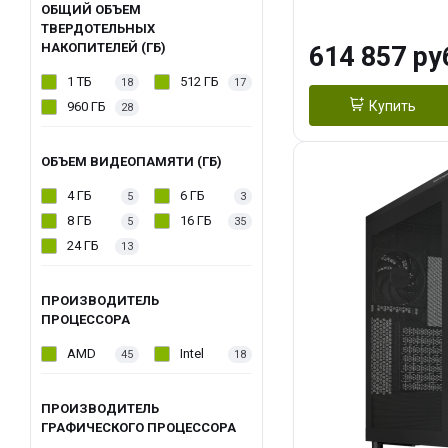
модуля)/ Afox
ОБЩИЙ ОБЪЕМ
ТВЕРДОТЕЛЬНЫХ
GDDR6X 384-Bi
НАКОПИТЕЛЕЙ (ГБ)
614 857 ру
Turbo/ 1 ТБ SS
1 ТБ
512 ГБ
18
17
Купить
960 ГБ
28
ОБЪЕМ ВИДЕОПАМЯТИ (ГБ)
4 ГБ
6 ГБ
5
3
8 ГБ
16 ГБ
5
35
24 ГБ
13
ПРОИЗВОДИТЕЛЬ
ПРОЦЕССОРА
AMD
Intel
45
18
ПРОИЗВОДИТЕЛЬ
ГРАФИЧЕСКОГО ПРОЦЕССОРА