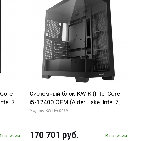
 Core
Системный блок KWIK (Intel Core
ntel 7,
i5-12400 OEM (Alder Lake, Intel 7,
(2
C6 0EC/6PC/T12/ 64 ГБ ОЗУ/
Модель: KW-Live0039
1660
Gigabyte RX6500XT EAGLE 4G
I DP /
GDDR6 64bit HDMI DP 31055/ 512
170 701 руб.
ГБ SSD)
В наличии
В наличии