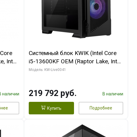
 Core
Системный блок KWIK (Intel Core
, Intel
i5-13600KF OEM (Raptor Lake, Intel
/ MSI
7, C14 8EC/6PC/ 16 ГБ ОЗУ (2
Модель: KW-Live0041
GB
модуля)/ Palit RTX5080
512 ГБ
GAMINGPRO OC 16GB GDDR7
219 792 руб.
256bit 3xDP HD/ 512 ГБ SSD)
В наличии
В наличии
бнее
Подробнее
Купить