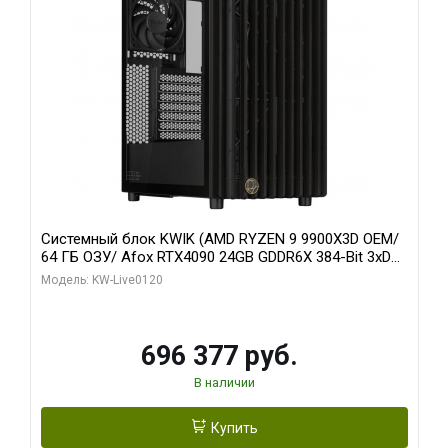
Системный блок KWIK (AMD RYZEN 9 9900X3D OEM/
64 ГБ ОЗУ/ Afox RTX4090 24GB GDDR6X 384-Bit 3xDP
HDMI ATX Turbo/ 1 ТБ SSD)
Модель: KW-Live0120
696 377 руб.
В наличии
Купить