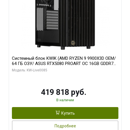
Системный блок KWIK (AMD RYZEN 9 9900X3D OEM/
64 ГБ ОЗУ/ ASUS RTX5080 PROART OC 16GB GDDR7
256bit Type-C DP 2/ 960 ГБ SSD)
Модель: KW-Live0085
419 818 руб.
В наличии
Купить
Подробнее