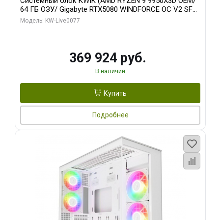
Системный блок KWIK (AMD RYZEN 9 9950X3D OEM/
64 ГБ ОЗУ/ Gigabyte RTX5080 WINDFORCE OC V2 SFF
16GB GDDR7 256b/ 960 ГБ SSD)
Модель: KW-Live0077
369 924 руб.
В наличии
Купить
Подробнее