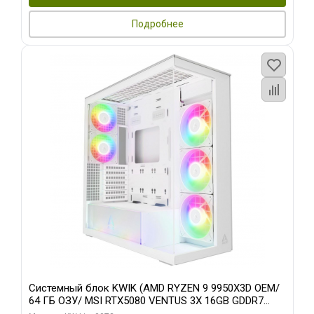
Подробнее
Системный блок KWIK (AMD RYZEN 9 9950X3D OEM/
64 ГБ ОЗУ/ MSI RTX5080 VENTUS 3X 16GB GDDR7
256bit 3xDP HDMI 3F/ 960 ГБ SSD)