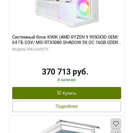
Системный блок KWIK (AMD RYZEN 9 9950X3D OEM/
64 ГБ ОЗУ/ MSI RTX5080 SHADOW 3X OC 16GB GDDR7
256bit 3xDP HDMI/ 960 ГБ SSD)
Модель: KW-Live0079
370 713 руб.
В наличии
Купить
Подробнее