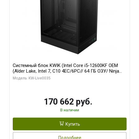
Системный блок KWIK (Intel Core i5-12600KF OEM
(Alder Lake, Intel 7, C10 4EC/6PC// 64 ГБ ОЗУ/ Ninja
Sinotex GTX1650 4GB 128bit GDDR6 DVI DP HDMI 2/
Модель: KW-Live0035
960 ГБ SSD)
170 662 руб.
В наличии
Купить
Подробнее