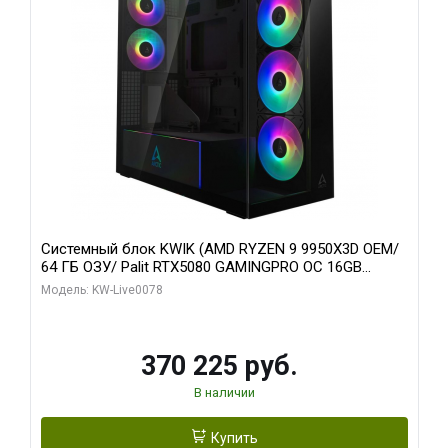
Системный блок KWIK (AMD RYZEN 9 9950X3D OEM/
64 ГБ ОЗУ/ Palit RTX5080 GAMINGPRO OC 16GB
GDDR7 256bit 3xDP HD/ 1 ТБ SSD)
Модель: KW-Live0078
370 225 руб.
В наличии
Купить