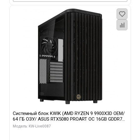
Системный блок KWIK (AMD RYZEN 9 9900X3D OEM/
64 ГБ ОЗУ/ ASUS RTX5080 PROART OC 16GB GDDR7
256bit Type-C DP 2/ 1 ТБ SSD)
Модель: KW-Live0087