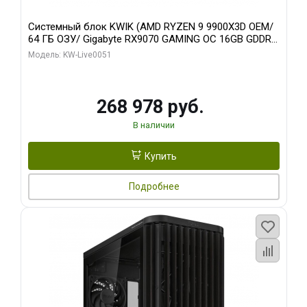
Системный блок KWIK (AMD RYZEN 9 9900X3D OEM/
64 ГБ ОЗУ/ Gigabyte RX9070 GAMING OC 16GB GDDR6
256bit 2xDP 2xH/ 960 ГБ SSD)
Модель: KW-Live0051
268 978 руб.
В наличии
Купить
Подробнее