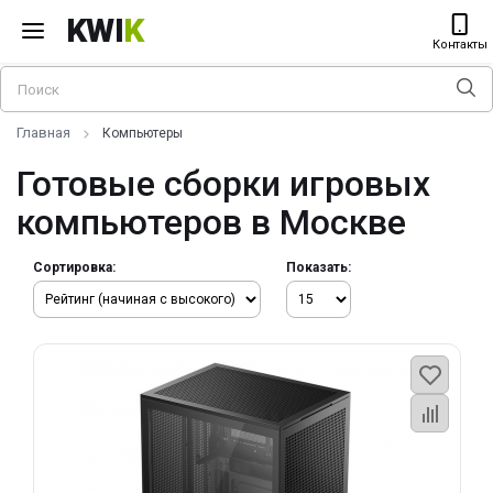
KWI
K
Контакты
Главная
Компьютеры
Готовые сборки игровых
компьютеров в Москве
Сортировка:
Показать: