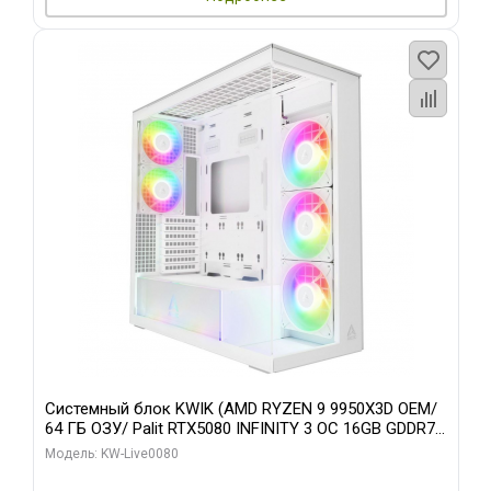
Системный блок KWIK (AMD RYZEN 9 9950X3D OEM/
64 ГБ ОЗУ/ Palit RTX5080 INFINITY 3 OC 16GB GDDR7
256bit 3xDP H/ 960 ГБ SSD)
Модель: KW-Live0080