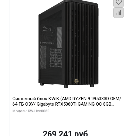
Системный блок KWIK (AMD RYZEN 9 9950X3D OEM/
64 ГБ ОЗУ/ Gigabyte RTX5060Ti GAMING OC 8GB
GDDR7 128bit 3xDP H/ 1 ТБ SSD)
Модель: KW-Live0060
269 241 руб.