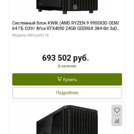
Системный блок KWIK (AMD RYZEN 9 9900X3D OEM/
64 ГБ ОЗУ/ Afox RTX4090 24GB GDDR6X 384-Bit 3xDP
HDMI ATX Turbo/ 960 ГБ SSD)
Модель: KW-Live0118
693 502 руб.
В наличии
Купить
Подробнее