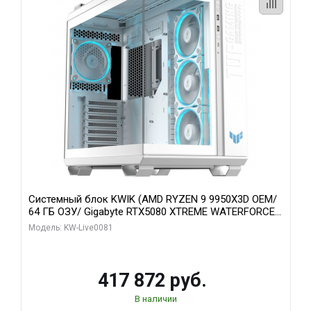
Системный блок KWIK (AMD RYZEN 9 9950X3D OEM/
64 ГБ ОЗУ/ Gigabyte RTX5080 XTREME WATERFORCE
16GB GDDR7 256bit/ 1 ТБ SSD)
Модель: KW-Live0081
417 872 руб.
В наличии