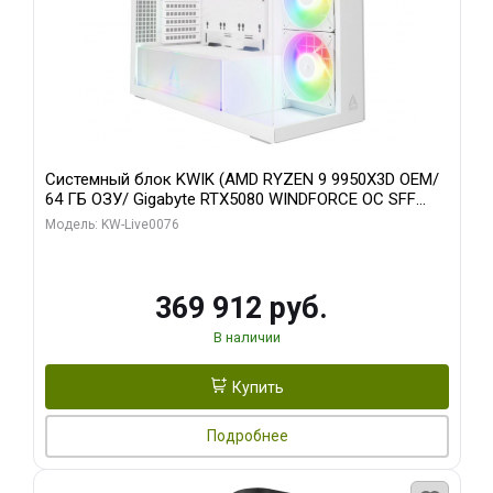
Системный блок KWIK (AMD RYZEN 9 9950X3D OEM/
64 ГБ ОЗУ/ Gigabyte RTX5080 WINDFORCE OC SFF
16GB GDDR7 256bit / 960 ГБ SSD)
Модель: KW-Live0076
369 912 руб.
В наличии
Купить
Подробнее