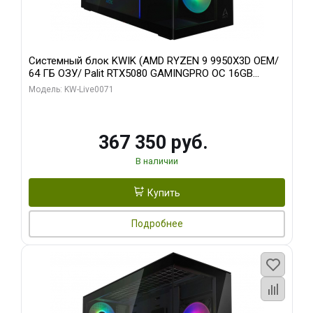
Системный блок KWIK (AMD RYZEN 9 9950X3D OEM/
64 ГБ ОЗУ/ Palit RTX5080 GAMINGPRO OC 16GB
GDDR7 256bit 3xDP HD/ 960 ГБ SSD)
Модель: KW-Live0071
367 350 руб.
В наличии
Купить
Подробнее