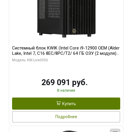
Системный блок KWIK (Intel Core i9-12900 OEM (Alder
Lake, Intel 7, C16 8EC/8PC/T2/ 64 ГБ ОЗУ (2 модуля)/
Palit RTX5080 INFINITY 3 OC 16GB GDDR7 256bit 3xDP
Модель: KW-Live0056
H/ 1 ТБ SSD)
269 091 руб.
В наличии
Купить
Подробнее