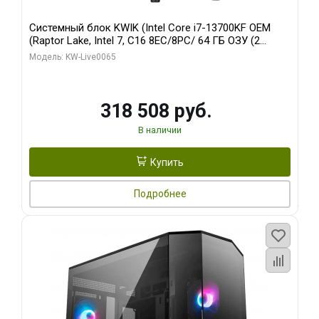
Системный блок KWIK (Intel Core i7-13700KF OEM
(Raptor Lake, Intel 7, C16 8EC/8PC/ 64 ГБ ОЗУ (2
модуля)/ ASUS RTX5080 PROART OC 16GB GDDR7
Модель: KW-Live0065
256bit Type-C DP 2/ 1 ТБ SSD)
318 508 руб.
В наличии
Купить
Подробнее