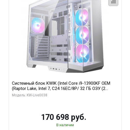
Системный блок KWIK (Intel Core i9-13900KF OEM
(Raptor Lake, Intel 7, C24 16EC/8P/ 32 ГБ ОЗУ (2
модуля)/ Gigabyte RX9070XT GAMING OC 16GB GDDR6
Модель: KW-Live0038
256bit 2xDP 2/ 960 ГБ SSD)
170 698 руб.
В наличии