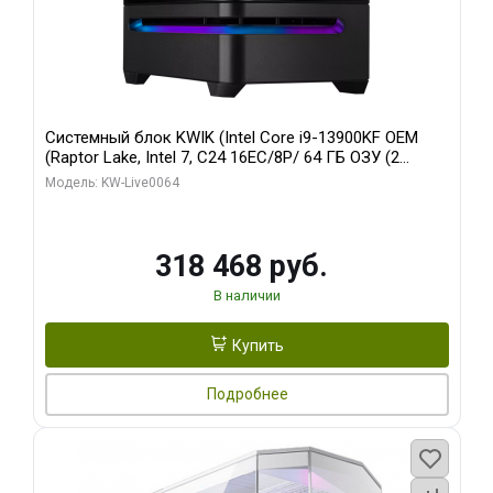
Системный блок KWIK (Intel Core i9-13900KF OEM
(Raptor Lake, Intel 7, C24 16EC/8P/ 64 ГБ ОЗУ (2
модуля)/ ASUS RTX5080 PROART OC 16GB GDDR7
Модель: KW-Live0064
256bit Type-C DP 2/ 512 ГБ SSD)
318 468 руб.
В наличии
Купить
Подробнее