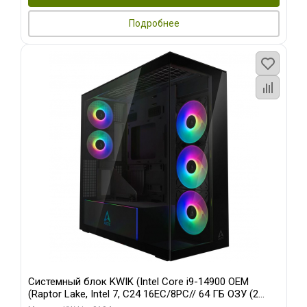
Подробнее
Системный блок KWIK (Intel Core i9-14900 OEM
(Raptor Lake, Intel 7, C24 16EC/8PC// 64 ГБ ОЗУ (2
модуля)/ Afox RTX4090 24GB GDDR6X 384-Bit 3xDP