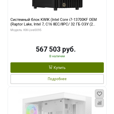
Системный блок KWIK (Intel Core i7-13700KF OEM
(Raptor Lake, Intel 7, C16 8EC/8PC/ 32 ГБ ОЗУ (2
модуля)/ Afox RTX4090 24GB GDDR6X 384-Bit 3xDP
Модель: KW-Live0095
HDMI ATX Turbo/ 512 ГБ SSD)
567 503 руб.
В наличии
Купить
Подробнее