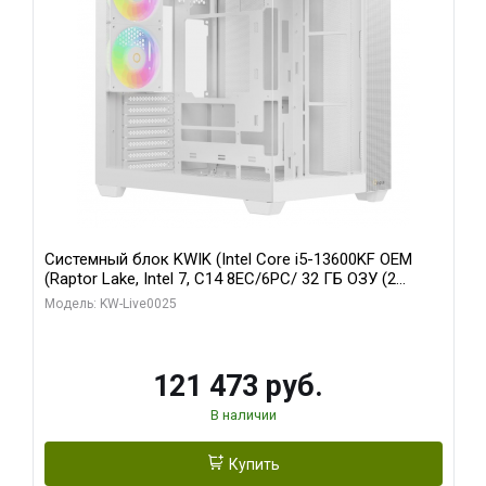
Системный блок KWIK (Intel Core i5-13600KF OEM
(Raptor Lake, Intel 7, C14 8EC/6PC/ 32 ГБ ОЗУ (2
модуля)/ Gigabyte RTX5060 WINDFORCE OC 8GB
Модель: KW-Live0025
GDDR7 128bit 3xDP / 960 ГБ SSD)
121 473 руб.
В наличии
Купить