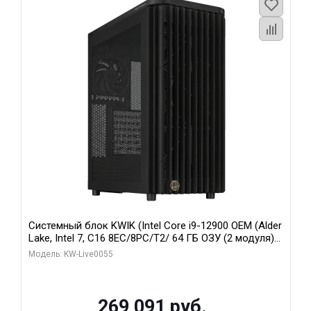
Системный блок KWIK (Intel Core i9-12900 OEM (Alder
Lake, Intel 7, C16 8EC/8PC/T2/ 64 ГБ ОЗУ (2 модуля)/
MSI RTX5080 SHADOW 3X OC 16GB GDDR7 256bit 3xDP
Модель: KW-Live0055
HDMI/ 1 ТБ SSD)
269 091 руб.