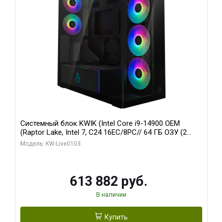
Системный блок KWIK (Intel Core i9-14900 OEM
(Raptor Lake, Intel 7, C24 16EC/8PC// 64 ГБ ОЗУ (2
модуля)/ Afox RTX4090 24GB GDDR6X 384-Bit 3xDP
Модель: KW-Live0103
HDMI ATX Turbo/ 960 ГБ SSD)
613 882 руб.
В наличии
Купить