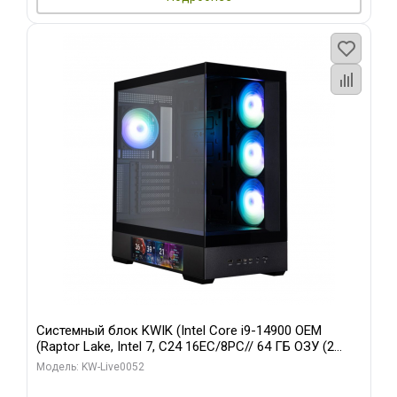
Системный блок KWIK (Intel Core i9-14900 OEM
(Raptor Lake, Intel 7, C24 16EC/8PC// 64 ГБ ОЗУ (2
модуля)/ Palit RTX5080 GAMINGPRO OC 16GB GDDR7
Модель: KW-Live0052
256bit 3xDP HD/ 512 ГБ SSD)