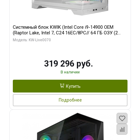
Системный блок KWIK (Intel Core i9-14900 OEM
(Raptor Lake, Intel 7, C24 16EC/8PC// 64 ГБ ОЗУ (2
модуля)/ Gigabyte RTX5080 XTREME WATERFORCE
Модель: KW-Live0070
16GB GDDR7 256bit/ 960 ГБ SSD)
319 296 руб.
В наличии
Купить
Подробнее