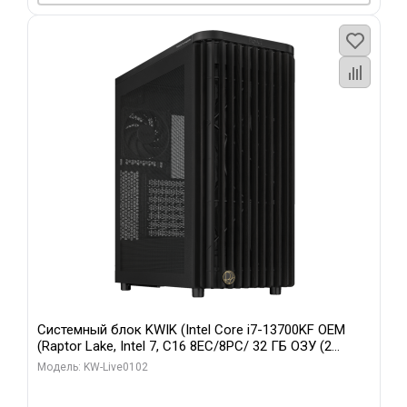
Системный блок KWIK (Intel Core i7-13700KF OEM
(Raptor Lake, Intel 7, C16 8EC/8PC/ 32 ГБ ОЗУ (2
модуля)/ Afox RTX4090 24GB GDDR6X 384-Bit 3xDP
Модель: KW-Live0102
HDMI ATX Turbo/ 960 ГБ SSD)