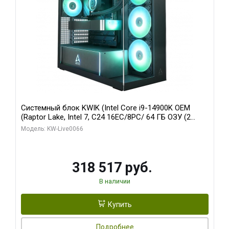
Системный блок KWIK (Intel Core i9-14900K OEM
(Raptor Lake, Intel 7, C24 16EC/8PC/ 64 ГБ ОЗУ (2
модуля)/ Gigabyte RTX5080 XTREME WATERFORCE
Модель: KW-Live0066
16GB GDDR7 256bit/ 1 ТБ SSD)
318 517 руб.
В наличии
Купить
Подробнее