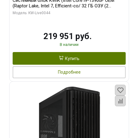
Системный блок KWIK (Intel Core i9-13900F OEM
(Raptor Lake, Intel 7, Efficient-co/ 32 ГБ ОЗУ (2
модуля)/ Gigabyte RTX5070Ti AERO OC 16GB GDDR7
Модель: KW-Live0044
256bit 3xDP HD/ 512 ГБ SSD)
219 951 руб.
В наличии
Купить
Подробнее