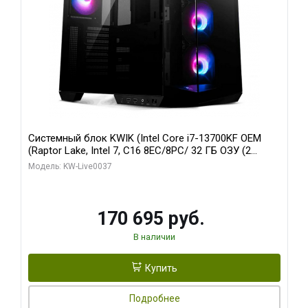
Системный блок KWIK (Intel Core i7-13700KF OEM
(Raptor Lake, Intel 7, C16 8EC/8PC/ 32 ГБ ОЗУ (2
модуля)/ Gigabyte RTX5070 AERO OC 12GB GDDR7
Модель: KW-Live0037
192bit 3xDP HDMI/ 1 ТБ SSD)
170 695 руб.
В наличии
Купить
Подробнее