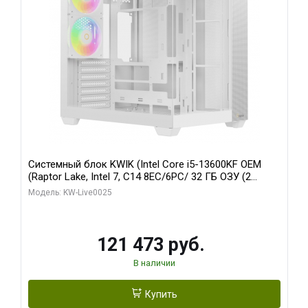
Системный блок KWIK (Intel Core i5-13600KF OEM
(Raptor Lake, Intel 7, C14 8EC/6PC/ 32 ГБ ОЗУ (2
модуля)/ Gigabyte RTX5060 WINDFORCE OC 8GB
Модель: KW-Live0025
GDDR7 128bit 3xDP / 960 ГБ SSD)
121 473 руб.
В наличии
Купить