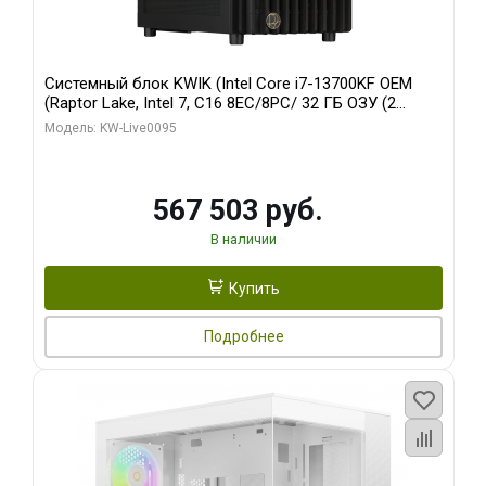
Системный блок KWIK (Intel Core i7-13700KF OEM
(Raptor Lake, Intel 7, C16 8EC/8PC/ 32 ГБ ОЗУ (2
модуля)/ Afox RTX4090 24GB GDDR6X 384-Bit 3xDP
Модель: KW-Live0095
HDMI ATX Turbo/ 512 ГБ SSD)
567 503 руб.
В наличии
Купить
Подробнее