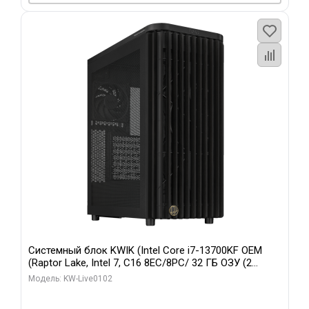
Системный блок KWIK (Intel Core i7-13700KF OEM
(Raptor Lake, Intel 7, C16 8EC/8PC/ 32 ГБ ОЗУ (2
модуля)/ Afox RTX4090 24GB GDDR6X 384-Bit 3xDP
Модель: KW-Live0102
HDMI ATX Turbo/ 960 ГБ SSD)