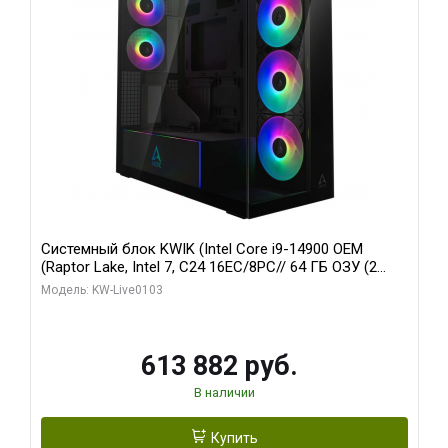
Системный блок KWIK (Intel Core i9-14900 OEM
(Raptor Lake, Intel 7, C24 16EC/8PC// 64 ГБ ОЗУ (2
модуля)/ Afox RTX4090 24GB GDDR6X 384-Bit 3xDP
Модель: KW-Live0103
HDMI ATX Turbo/ 960 ГБ SSD)
613 882 руб.
В наличии
Купить