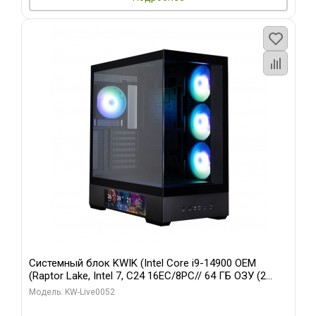
Системный блок KWIK (Intel Core i9-14900 OEM
(Raptor Lake, Intel 7, C24 16EC/8PC// 64 ГБ ОЗУ (2
модуля)/ Palit RTX5080 GAMINGPRO OC 16GB GDDR7
Модель: KW-Live0052
256bit 3xDP HD/ 512 ГБ SSD)