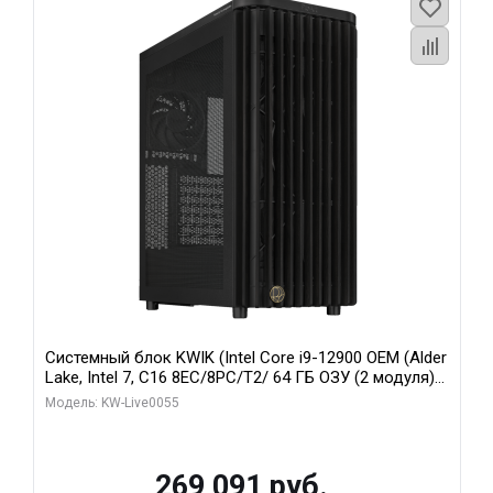
Системный блок KWIK (Intel Core i9-12900 OEM (Alder
Lake, Intel 7, C16 8EC/8PC/T2/ 64 ГБ ОЗУ (2 модуля)/
MSI RTX5080 SHADOW 3X OC 16GB GDDR7 256bit 3xDP
Модель: KW-Live0055
HDMI/ 1 ТБ SSD)
269 091 руб.