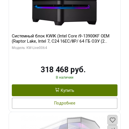
Системный блок KWIK (Intel Core i9-13900KF OEM
(Raptor Lake, Intel 7, C24 16EC/8P/ 64 ГБ ОЗУ (2
модуля)/ ASUS RTX5080 PROART OC 16GB GDDR7
Модель: KW-Live0064
256bit Type-C DP 2/ 512 ГБ SSD)
318 468 руб.
В наличии
Купить
Подробнее