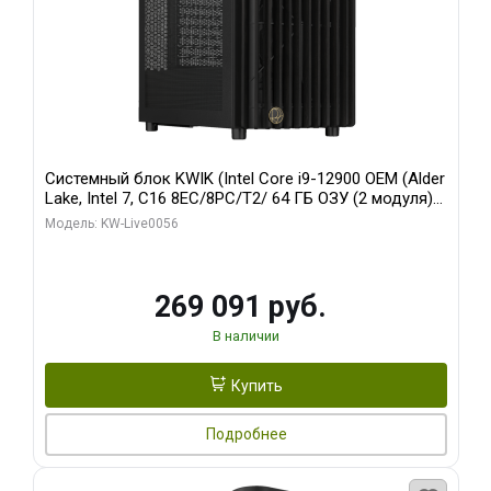
Системный блок KWIK (Intel Core i9-12900 OEM (Alder
Lake, Intel 7, C16 8EC/8PC/T2/ 64 ГБ ОЗУ (2 модуля)/
Palit RTX5080 INFINITY 3 OC 16GB GDDR7 256bit 3xDP
Модель: KW-Live0056
H/ 1 ТБ SSD)
269 091 руб.
В наличии
Купить
Подробнее