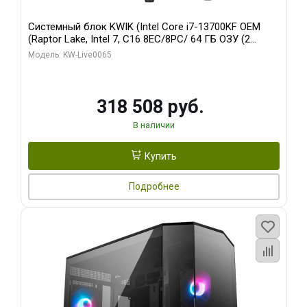
Системный блок KWIK (Intel Core i7-13700KF OEM
(Raptor Lake, Intel 7, C16 8EC/8PC/ 64 ГБ ОЗУ (2
модуля)/ ASUS RTX5080 PROART OC 16GB GDDR7
Модель: KW-Live0065
256bit Type-C DP 2/ 1 ТБ SSD)
318 508 руб.
В наличии
Купить
Подробнее