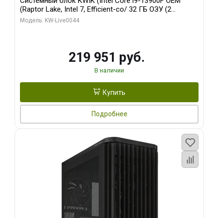
Системный блок KWIK (Intel Core i9-13900F OEM
(Raptor Lake, Intel 7, Efficient-co/ 32 ГБ ОЗУ (2
модуля)/ Gigabyte RTX5070Ti AERO OC 16GB GDDR7
Модель: KW-Live0044
256bit 3xDP HD/ 512 ГБ SSD)
219 951 руб.
В наличии
Купить
Подробнее