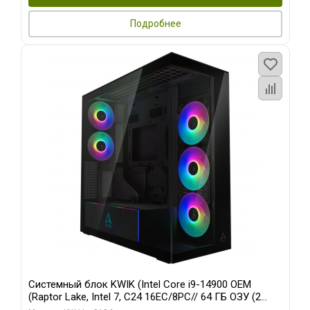
Подробнее
Системный блок KWIK (Intel Core i9-14900 OEM
(Raptor Lake, Intel 7, C24 16EC/8PC// 64 ГБ ОЗУ (2
модуля)/ Afox RTX4090 24GB GDDR6X 384-Bit 3xDP