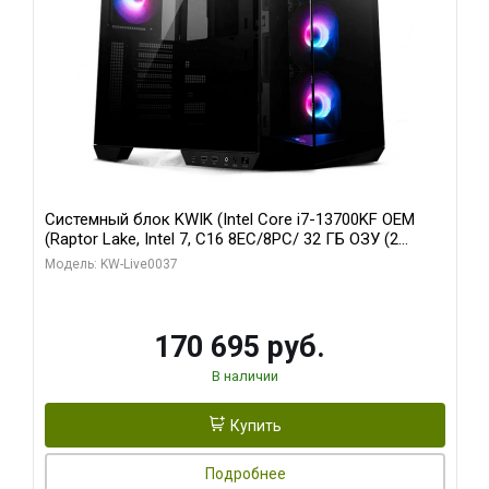
Системный блок KWIK (Intel Core i7-13700KF OEM
(Raptor Lake, Intel 7, C16 8EC/8PC/ 32 ГБ ОЗУ (2
модуля)/ Gigabyte RTX5070 AERO OC 12GB GDDR7
Модель: KW-Live0037
192bit 3xDP HDMI/ 1 ТБ SSD)
170 695 руб.
В наличии
Купить
Подробнее