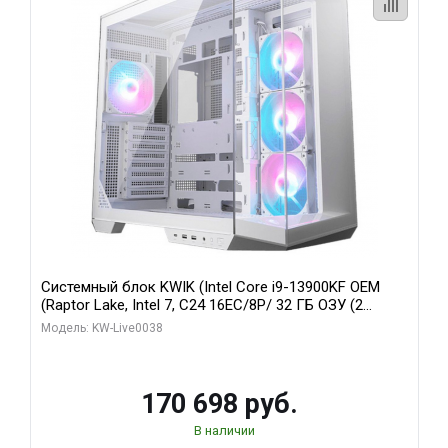
Системный блок KWIK (Intel Core i9-13900KF OEM
(Raptor Lake, Intel 7, C24 16EC/8P/ 32 ГБ ОЗУ (2
модуля)/ Gigabyte RX9070XT GAMING OC 16GB GDDR6
Модель: KW-Live0038
256bit 2xDP 2/ 960 ГБ SSD)
170 698 руб.
В наличии