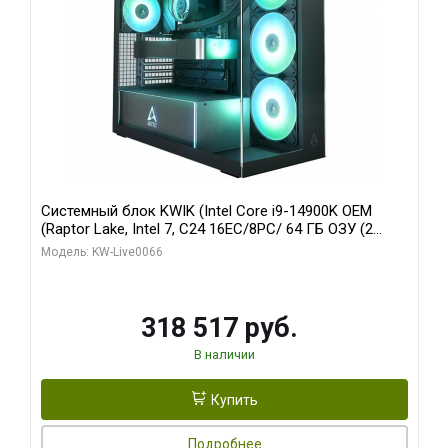
Системный блок KWIK (Intel Core i9-14900K OEM
(Raptor Lake, Intel 7, C24 16EC/8PC/ 64 ГБ ОЗУ (2
модуля)/ Gigabyte RTX5080 XTREME WATERFORCE
Модель: KW-Live0066
16GB GDDR7 256bit/ 1 ТБ SSD)
318 517 руб.
В наличии
Купить
Подробнее