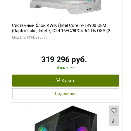
Системный блок KWIK (Intel Core i9-14900 OEM
(Raptor Lake, Intel 7, C24 16EC/8PC// 64 ГБ ОЗУ (2
модуля)/ Gigabyte RTX5080 XTREME WATERFORCE
Модель: KW-Live0070
16GB GDDR7 256bit/ 960 ГБ SSD)
319 296 руб.
В наличии
Купить
Подробнее