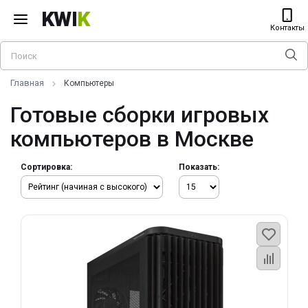
KWI
K
Контакты
Главная
Компьютеры
Готовые сборки игровых
компьютеров в Москве
Сортировка:
Показать: