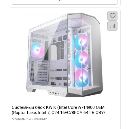
Системный блок KWIK (Intel Core i9-14900 OEM
(Raptor Lake, Intel 7, C24 16EC/8PC// 64 ГБ ОЗУ/
Gigabyte RTX5060 WINDFORCE MAX OC 8GB GDDR7
Модель: KW-Live0042
128bit 3/ 512 ГБ SSD)