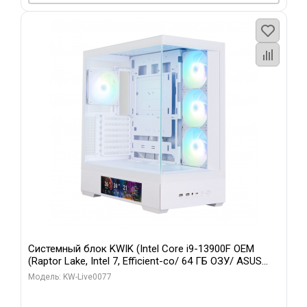
Системный блок KWIK (Intel Core i9-13900F OEM
(Raptor Lake, Intel 7, Efficient-co/ 64 ГБ ОЗУ/ ASUS
RTX5080 TUF GAMING OC 16GB GDDR7 256bit 3xDP 3x/
Модель: KW-Live0077
512 ГБ SSD)