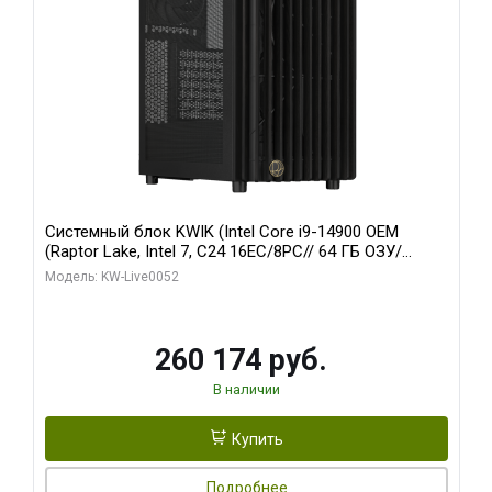
Системный блок KWIK (Intel Core i9-14900 OEM
(Raptor Lake, Intel 7, C24 16EC/8PC// 64 ГБ ОЗУ/
Zotac RTX5060Ti AMP 16GB GDDR7 128bit 3xDP HDMI
Модель: KW-Live0052
2FAN/ 960 ГБ SSD)
260 174 руб.
В наличии
Купить
Подробнее