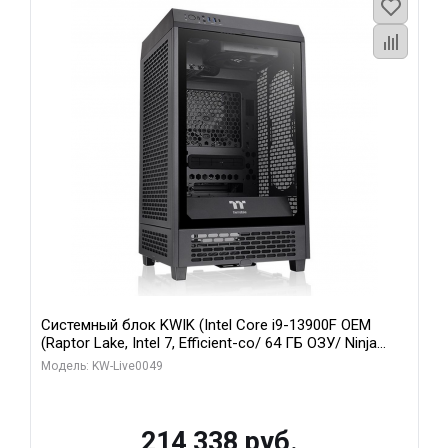
Системный блок KWIK (Intel Core i9-13900F OEM
(Raptor Lake, Intel 7, Efficient-co/ 64 ГБ ОЗУ/ Ninja
Sinotex RTX3070Ti 8GB GDDR6X 256bit 3xDP HDMI / 1
Модель: KW-Live0049
ТБ SSD)
214 338 руб.