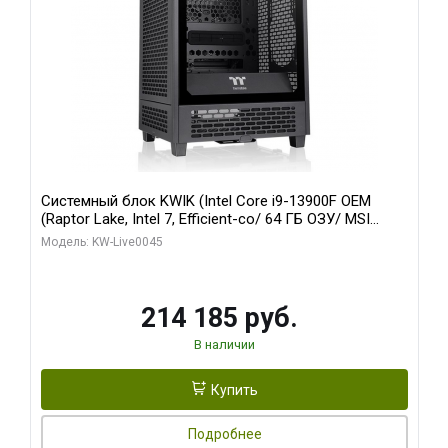
Системный блок KWIK (Intel Core i9-13900F OEM
(Raptor Lake, Intel 7, Efficient-co/ 64 ГБ ОЗУ/ MSI
RTX5060Ti SHADOW 2X OC PLUS 8GB GDDR7 128bit
Модель: KW-Live0045
3xD/ 960 ГБ SSD)
214 185 руб.
В наличии
Купить
Подробнее