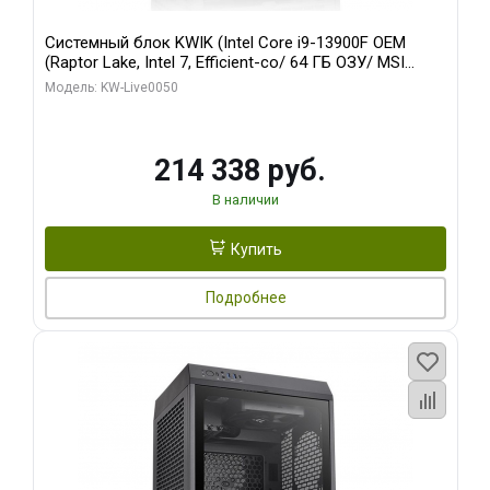
Системный блок KWIK (Intel Core i9-13900F OEM
(Raptor Lake, Intel 7, Efficient-co/ 64 ГБ ОЗУ/ MSI
RTX5060Ti SHADOW 3X OC CLASSIC 8GB GDDR7
Модель: KW-Live0050
128bit / 1 ТБ SSD)
214 338 руб.
В наличии
Купить
Подробнее