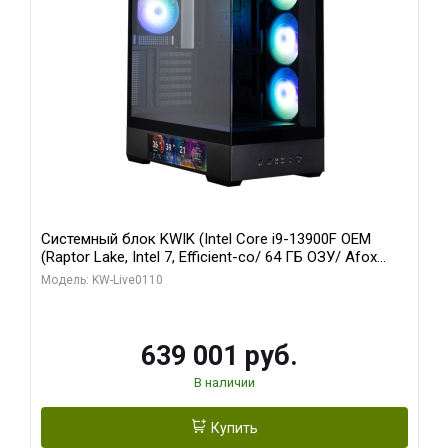
Системный блок KWIK (Intel Core i9-13900F OEM
(Raptor Lake, Intel 7, Efficient-co/ 64 ГБ ОЗУ/ Afox
RTX4090 24GB GDDR6X 384-Bit 3xDP HDMI ATX Turbo/
Модель: KW-Live0110
512 ГБ SSD)
639 001 руб.
В наличии
Купить