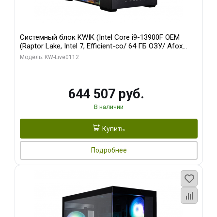
Системный блок KWIK (Intel Core i9-13900F OEM
(Raptor Lake, Intel 7, Efficient-co/ 64 ГБ ОЗУ/ Afox
RTX4090 24GB GDDR6X 384-Bit 3xDP HDMI ATX Turbo/
Модель: KW-Live0112
960 ГБ SSD)
644 507 руб.
В наличии
Купить
Подробнее