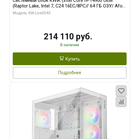
Системный блок KWIK (Intel Core i9-14900 OEM
(Raptor Lake, Intel 7, C24 16EC/8PC// 64 ГБ ОЗУ/ Afox
RTX3060Ti 8GB GDDR6 256bit 3xDP HDMI 2FAN RTL/
Модель: KW-Live0043
512 ГБ SSD)
214 110 руб.
В наличии
Купить
Подробнее