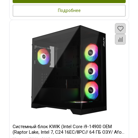
Подробнее
Системный блок KWIK (Intel Core i9-14900 OEM
(Raptor Lake, Intel 7, C24 16EC/8PC// 64 ГБ ОЗУ/ Afox
RTX4090 24GB GDDR6X 384-Bit 3xDP HDMI ATX Turbo/