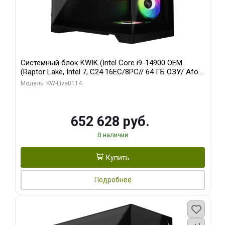
Системный блок KWIK (Intel Core i9-14900 OEM
(Raptor Lake, Intel 7, C24 16EC/8PC// 64 ГБ ОЗУ/ Afox
RTX4090 24GB GDDR6X 384-Bit 3xDP HDMI ATX Turbo/
Модель: KW-Live0114
512 ГБ SSD)
652 628 руб.
В наличии
Купить
Подробнее