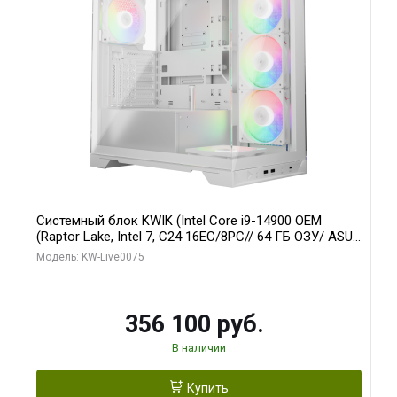
Системный блок KWIK (Intel Core i9-14900 OEM
(Raptor Lake, Intel 7, C24 16EC/8PC// 64 ГБ ОЗУ/ ASUS
RTX5080 PRIME EVO OC 16GB GDDR7 256bit 3xDP
Модель: KW-Live0075
HDM/ 1 ТБ SSD)
356 100 руб.
В наличии
Купить