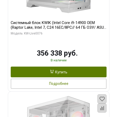
Системный блок KWIK (Intel Core i9-14900 OEM
(Raptor Lake, Intel 7, C24 16EC/8PC// 64 ГБ ОЗУ/ ASUS
RTX5080 PRIME EVO OC 16GB GDDR7 256bit 3xDP
Модель: KW-Live0076
HDM/ 960 ГБ SSD)
356 338 руб.
В наличии
Купить
Подробнее