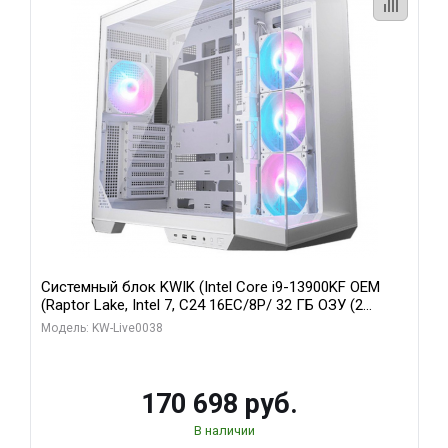
Системный блок KWIK (Intel Core i9-13900KF OEM
(Raptor Lake, Intel 7, C24 16EC/8P/ 32 ГБ ОЗУ (2
модуля)/ Gigabyte RX9070XT GAMING OC 16GB GDDR6
Модель: KW-Live0038
256bit 2xDP 2/ 960 ГБ SSD)
170 698 руб.
В наличии