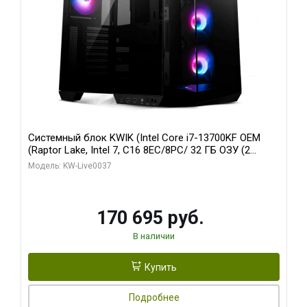
Системный блок KWIK (Intel Core i7-13700KF OEM
(Raptor Lake, Intel 7, C16 8EC/8PC/ 32 ГБ ОЗУ (2
модуля)/ Gigabyte RTX5070 AERO OC 12GB GDDR7
Модель: KW-Live0037
192bit 3xDP HDMI/ 1 ТБ SSD)
170 695 руб.
В наличии
Купить
Подробнее