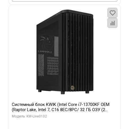
Системный блок KWIK (Intel Core i7-13700KF OEM
(Raptor Lake, Intel 7, C16 8EC/8PC/ 32 ГБ ОЗУ (2
модуля)/ Afox RTX4090 24GB GDDR6X 384-Bit 3xDP
Модель: KW-Live0102
HDMI ATX Turbo/ 960 ГБ SSD)