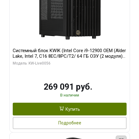
Системный блок KWIK (Intel Core i9-12900 OEM (Alder
Lake, Intel 7, C16 8EC/8PC/T2/ 64 ГБ ОЗУ (2 модуля)/
Palit RTX5080 INFINITY 3 OC 16GB GDDR7 256bit 3xDP
Модель: KW-Live0056
H/ 1 ТБ SSD)
269 091 руб.
В наличии
Купить
Подробнее