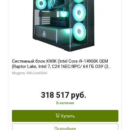
Системный блок KWIK (Intel Core i9-14900K OEM
(Raptor Lake, Intel 7, C24 16EC/8PC/ 64 ГБ ОЗУ (2
модуля)/ Gigabyte RTX5080 XTREME WATERFORCE
Модель: KW-Live0066
16GB GDDR7 256bit/ 1 ТБ SSD)
318 517 руб.
В наличии
Купить
Подробнее