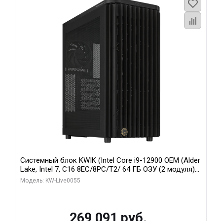
Системный блок KWIK (Intel Core i9-12900 OEM (Alder
Lake, Intel 7, C16 8EC/8PC/T2/ 64 ГБ ОЗУ (2 модуля)/
MSI RTX5080 SHADOW 3X OC 16GB GDDR7 256bit 3xDP
Модель: KW-Live0055
HDMI/ 1 ТБ SSD)
269 091 руб.