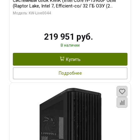
Системный блок KWIK (Intel Core i9-13900F OEM
(Raptor Lake, Intel 7, Efficient-co/ 32 ГБ ОЗУ (2
модуля)/ Gigabyte RTX5070Ti AERO OC 16GB GDDR7
Модель: KW-Live0044
256bit 3xDP HD/ 512 ГБ SSD)
219 951 руб.
В наличии
Купить
Подробнее