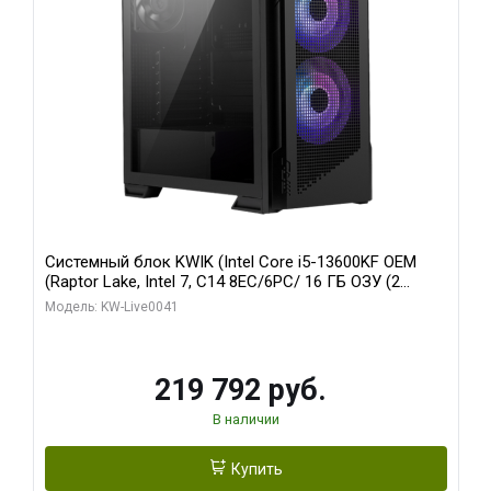
Системный блок KWIK (Intel Core i5-13600KF OEM
(Raptor Lake, Intel 7, C14 8EC/6PC/ 16 ГБ ОЗУ (2
модуля)/ Palit RTX5080 GAMINGPRO OC 16GB GDDR7
Модель: KW-Live0041
256bit 3xDP HD/ 512 ГБ SSD)
219 792 руб.
В наличии
Купить