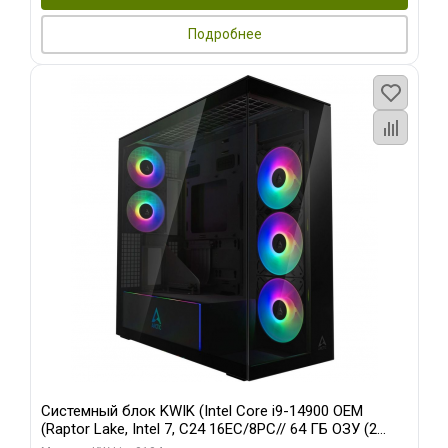
Подробнее
Системный блок KWIK (Intel Core i9-14900 OEM
(Raptor Lake, Intel 7, C24 16EC/8PC// 64 ГБ ОЗУ (2
модуля)/ Afox RTX4090 24GB GDDR6X 384-Bit 3xDP