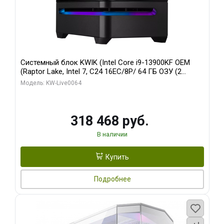
Системный блок KWIK (Intel Core i9-13900KF OEM
(Raptor Lake, Intel 7, C24 16EC/8P/ 64 ГБ ОЗУ (2
модуля)/ ASUS RTX5080 PROART OC 16GB GDDR7
Модель: KW-Live0064
256bit Type-C DP 2/ 512 ГБ SSD)
318 468 руб.
В наличии
Купить
Подробнее