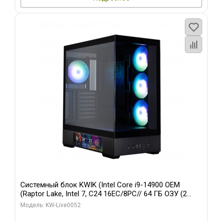
Системный блок KWIK (Intel Core i9-14900 OEM
(Raptor Lake, Intel 7, C24 16EC/8PC// 64 ГБ ОЗУ (2
модуля)/ Palit RTX5080 GAMINGPRO OC 16GB GDDR7
Модель: KW-Live0052
256bit 3xDP HD/ 512 ГБ SSD)