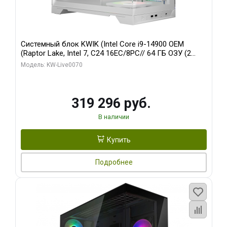
Системный блок KWIK (Intel Core i9-14900 OEM
(Raptor Lake, Intel 7, C24 16EC/8PC// 64 ГБ ОЗУ (2
модуля)/ Gigabyte RTX5080 XTREME WATERFORCE
Модель: KW-Live0070
16GB GDDR7 256bit/ 960 ГБ SSD)
319 296 руб.
В наличии
Купить
Подробнее