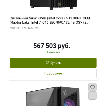
Системный блок KWIK (Intel Core i7-13700KF OEM
(Raptor Lake, Intel 7, C16 8EC/8PC/ 32 ГБ ОЗУ (2
модуля)/ Afox RTX4090 24GB GDDR6X 384-Bit 3xDP
Модель: KW-Live0095
HDMI ATX Turbo/ 512 ГБ SSD)
567 503 руб.
В наличии
Купить
Подробнее