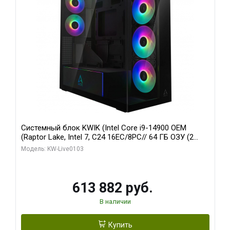
Системный блок KWIK (Intel Core i9-14900 OEM
(Raptor Lake, Intel 7, C24 16EC/8PC// 64 ГБ ОЗУ (2
модуля)/ Afox RTX4090 24GB GDDR6X 384-Bit 3xDP
Модель: KW-Live0103
HDMI ATX Turbo/ 960 ГБ SSD)
613 882 руб.
В наличии
Купить