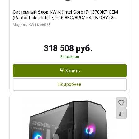
Системный блок KWIK (Intel Core i7-13700KF OEM
(Raptor Lake, Intel 7, C16 8EC/8PC/ 64 ГБ ОЗУ (2
модуля)/ ASUS RTX5080 PROART OC 16GB GDDR7
Модель: KW-Live0065
256bit Type-C DP 2/ 1 ТБ SSD)
318 508 руб.
В наличии
Купить
Подробнее