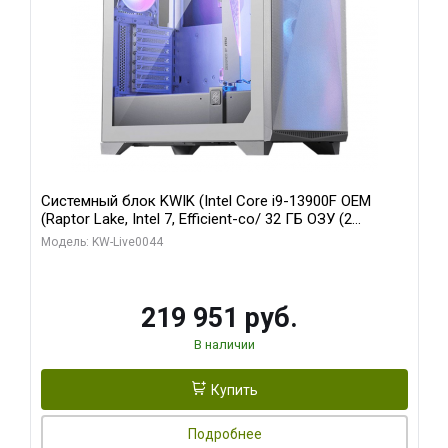
Системный блок KWIK (Intel Core i9-13900F OEM
(Raptor Lake, Intel 7, Efficient-co/ 32 ГБ ОЗУ (2
модуля)/ Gigabyte RTX5070Ti AERO OC 16GB GDDR7
Модель: KW-Live0044
256bit 3xDP HD/ 512 ГБ SSD)
219 951 руб.
В наличии
Купить
Подробнее