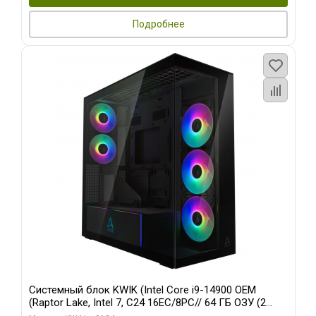
Подробнее
Системный блок KWIK (Intel Core i9-14900 OEM
(Raptor Lake, Intel 7, C24 16EC/8PC// 64 ГБ ОЗУ (2
модуля)/ Afox RTX4090 24GB GDDR6X 384-Bit 3xDP