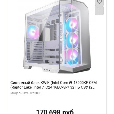
Системный блок KWIK (Intel Core i9-13900KF OEM
(Raptor Lake, Intel 7, C24 16EC/8P/ 32 ГБ ОЗУ (2
модуля)/ Gigabyte RX9070XT GAMING OC 16GB GDDR6
Модель: KW-Live0038
256bit 2xDP 2/ 960 ГБ SSD)
170 698 руб.