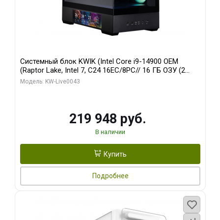
Системный блок KWIK (Intel Core i9-14900 OEM
(Raptor Lake, Intel 7, C24 16EC/8PC// 16 ГБ ОЗУ (2
модуля)/ Palit RTX5070Ti GAMINGPRO-S OC 16GB
Модель: KW-Live0043
GDDR7 256bit 3xD/ 512 ГБ SSD)
219 948 руб.
В наличии
Купить
Подробнее