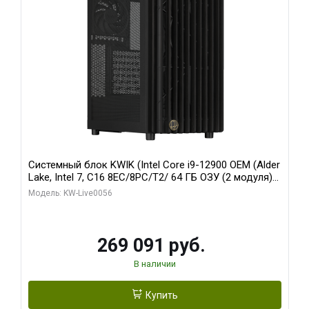
Системный блок KWIK (Intel Core i9-12900 OEM (Alder
Lake, Intel 7, C16 8EC/8PC/T2/ 64 ГБ ОЗУ (2 модуля)/
Palit RTX5080 INFINITY 3 OC 16GB GDDR7 256bit 3xDP
Модель: KW-Live0056
H/ 1 ТБ SSD)
269 091 руб.
В наличии
Купить