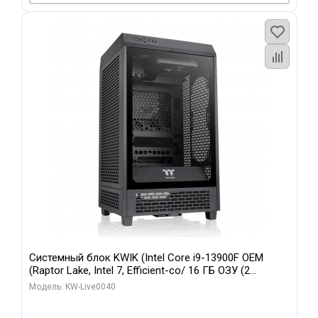
Системный блок KWIK (Intel Core i9-13900F OEM
(Raptor Lake, Intel 7, Efficient-co/ 16 ГБ ОЗУ (2
модуля)/ Gigabyte RTX5070 GAMING OC 12GB GDDR7
Модель: KW-Live0040
192bit 3xDP HD/ 960 ГБ SSD)