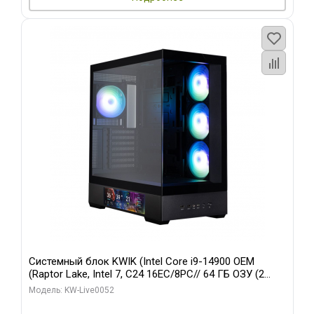
Системный блок KWIK (Intel Core i9-14900 OEM
(Raptor Lake, Intel 7, C24 16EC/8PC// 64 ГБ ОЗУ (2
модуля)/ Palit RTX5080 GAMINGPRO OC 16GB GDDR7
Модель: KW-Live0052
256bit 3xDP HD/ 512 ГБ SSD)