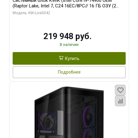
Системный блок KWIK (Intel Core i9-14900 OEM
(Raptor Lake, Intel 7, C24 16EC/8PC// 16 ГБ ОЗУ (2
модуля)/ Gigabyte RTX5070Ti EAGLE OC ICE SFF 16GB
Модель: KW-Live0042
GDDR7 256bi/ 512 ГБ SSD)
219 948 руб.
В наличии
Купить
Подробнее