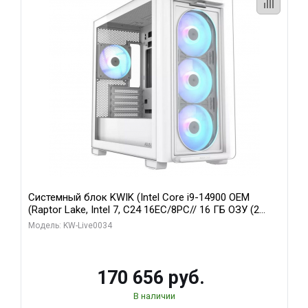
Системный блок KWIK (Intel Core i9-14900 OEM
(Raptor Lake, Intel 7, C24 16EC/8PC// 16 ГБ ОЗУ (2
модуля)/ MSI RTX5060Ti VENTUS 2X PLUS 16GB
Модель: KW-Live0034
GDDR7 128bit 3xDP / 1 ТБ SSD)
170 656 руб.
В наличии