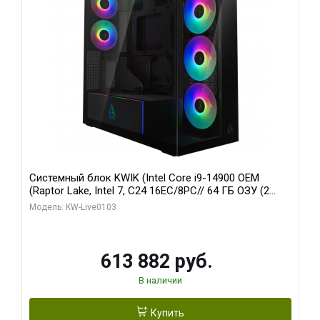
Системный блок KWIK (Intel Core i9-14900 OEM
(Raptor Lake, Intel 7, C24 16EC/8PC// 64 ГБ ОЗУ (2
модуля)/ Afox RTX4090 24GB GDDR6X 384-Bit 3xDP
Модель: KW-Live0103
HDMI ATX Turbo/ 960 ГБ SSD)
613 882 руб.
В наличии
Купить