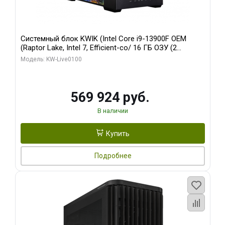
Системный блок KWIK (Intel Core i9-13900F OEM
(Raptor Lake, Intel 7, Efficient-co/ 16 ГБ ОЗУ (2
модуля)/ Afox RTX4090 24GB GDDR6X 384-Bit 3xDP
Модель: KW-Live0100
HDMI ATX Turbo/ 512 ГБ SSD)
569 924 руб.
В наличии
Купить
Подробнее