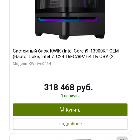
Системный блок KWIK (Intel Core i9-13900KF OEM
(Raptor Lake, Intel 7, C24 16EC/8P/ 64 ГБ ОЗУ (2
модуля)/ ASUS RTX5080 PROART OC 16GB GDDR7
Модель: KW-Live0064
256bit Type-C DP 2/ 512 ГБ SSD)
318 468 руб.
В наличии
Купить
Подробнее