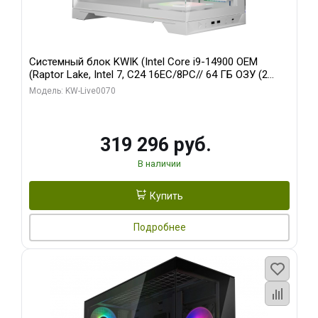
Системный блок KWIK (Intel Core i9-14900 OEM
(Raptor Lake, Intel 7, C24 16EC/8PC// 64 ГБ ОЗУ (2
модуля)/ Gigabyte RTX5080 XTREME WATERFORCE
Модель: KW-Live0070
16GB GDDR7 256bit/ 960 ГБ SSD)
319 296 руб.
В наличии
Купить
Подробнее