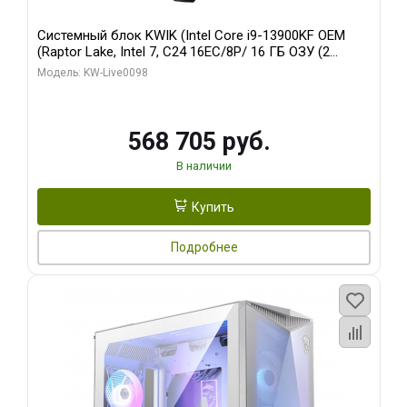
Системный блок KWIK (Intel Core i9-13900KF OEM
(Raptor Lake, Intel 7, C24 16EC/8P/ 16 ГБ ОЗУ (2
модуля)/ Afox RTX4090 24GB GDDR6X 384-Bit 3xDP
Модель: KW-Live0098
HDMI ATX Turbo/ 512 ГБ SSD)
568 705 руб.
В наличии
Купить
Подробнее