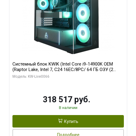
Системный блок KWIK (Intel Core i9-14900K OEM
(Raptor Lake, Intel 7, C24 16EC/8PC/ 64 ГБ ОЗУ (2
модуля)/ Gigabyte RTX5080 XTREME WATERFORCE
Модель: KW-Live0066
16GB GDDR7 256bit/ 1 ТБ SSD)
318 517 руб.
В наличии
Купить
Подробнее