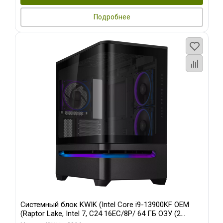
Подробнее
Системный блок KWIK (Intel Core i9-13900KF OEM
(Raptor Lake, Intel 7, C24 16EC/8P/ 64 ГБ ОЗУ (2
модуля)/ ASUS RTX5080 PROART OC 16GB GDDR7