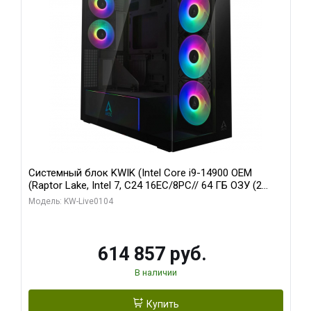
Системный блок KWIK (Intel Core i9-14900 OEM
(Raptor Lake, Intel 7, C24 16EC/8PC// 64 ГБ ОЗУ (2
модуля)/ Afox RTX4090 24GB GDDR6X 384-Bit 3xDP
Модель: KW-Live0104
HDMI ATX Turbo/ 1 ТБ SSD)
614 857 руб.
В наличии
Купить