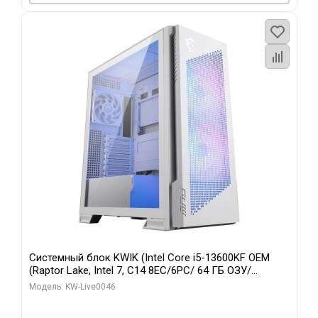
Системный блок KWIK (Intel Core i5-13600KF OEM
(Raptor Lake, Intel 7, C14 8EC/6PC/ 64 ГБ ОЗУ/
Gigabyte RTX5060Ti GAMING OC 8GB GDDR7 128bit
Модель: KW-Live0046
3xDP H/ 960 ГБ SSD)