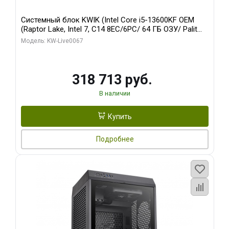
Системный блок KWIK (Intel Core i5-13600KF OEM
(Raptor Lake, Intel 7, C14 8EC/6PC/ 64 ГБ ОЗУ/ Palit
RTX5080 GAMINGPRO OC 16GB GDDR7 256bit 3xDP
Модель: KW-Live0067
HD/ 960 ГБ SSD)
318 713 руб.
В наличии
Купить
Подробнее