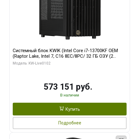
Системный блок KWIK (Intel Core i7-13700KF OEM
(Raptor Lake, Intel 7, C16 8EC/8PC/ 32 ГБ ОЗУ (2
модуля)/ Afox RTX4090 24GB GDDR6X 384-Bit 3xDP
Модель: KW-Live0102
HDMI ATX Turbo/ 960 ГБ SSD)
573 151 руб.
В наличии
Купить
Подробнее