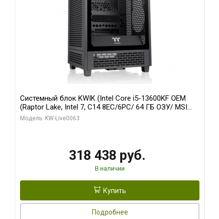
Системный блок KWIK (Intel Core i5-13600KF OEM
(Raptor Lake, Intel 7, C14 8EC/6PC/ 64 ГБ ОЗУ/ MSI
RTX5080 VENTUS 3X OC 16GB GDDR7 256bit 3xDP
Модель: KW-Live0063
HDMI/ 512 ГБ SSD)
318 438 руб.
В наличии
Купить
Подробнее