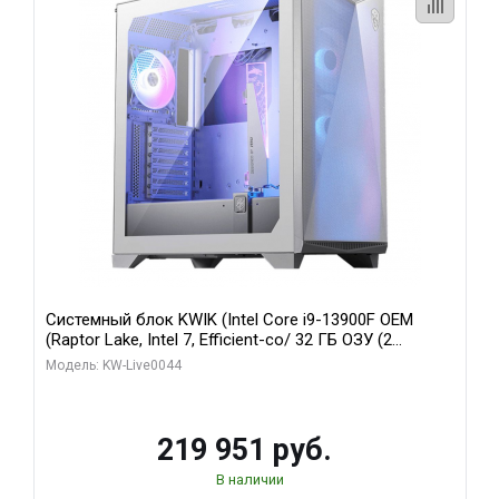
Системный блок KWIK (Intel Core i9-13900F OEM
(Raptor Lake, Intel 7, Efficient-co/ 32 ГБ ОЗУ (2
модуля)/ Gigabyte RTX5070Ti AERO OC 16GB GDDR7
Модель: KW-Live0044
256bit 3xDP HD/ 512 ГБ SSD)
219 951 руб.
В наличии