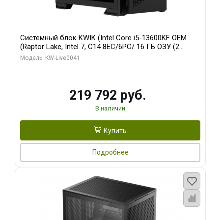
Системный блок KWIK (Intel Core i5-13600KF OEM
(Raptor Lake, Intel 7, C14 8EC/6PC/ 16 ГБ ОЗУ (2
модуля)/ Palit RTX5080 GAMINGPRO OC 16GB GDDR7
Модель: KW-Live0041
256bit 3xDP HD/ 512 ГБ SSD)
219 792 руб.
В наличии
Купить
Подробнее