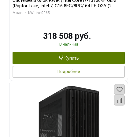
Системный блок KWIK (Intel Core i7-13700KF OEM
(Raptor Lake, Intel 7, C16 8EC/8PC/ 64 ГБ ОЗУ (2
модуля)/ ASUS RTX5080 PROART OC 16GB GDDR7
Модель: KW-Live0065
256bit Type-C DP 2/ 1 ТБ SSD)
318 508 руб.
В наличии
Купить
Подробнее