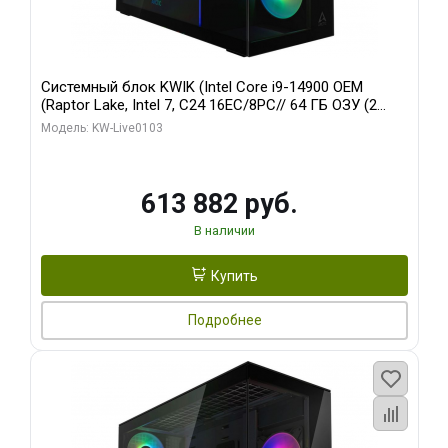
Системный блок KWIK (Intel Core i9-14900 OEM
(Raptor Lake, Intel 7, C24 16EC/8PC// 64 ГБ ОЗУ (2
модуля)/ Afox RTX4090 24GB GDDR6X 384-Bit 3xDP
Модель: KW-Live0103
HDMI ATX Turbo/ 960 ГБ SSD)
613 882 руб.
В наличии
Купить
Подробнее