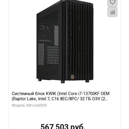
Системный блок KWIK (Intel Core i7-13700KF OEM
(Raptor Lake, Intel 7, C16 8EC/8PC/ 32 ГБ ОЗУ (2
модуля)/ Afox RTX4090 24GB GDDR6X 384-Bit 3xDP
Модель: KW-Live0095
HDMI ATX Turbo/ 512 ГБ SSD)
567 503 руб.