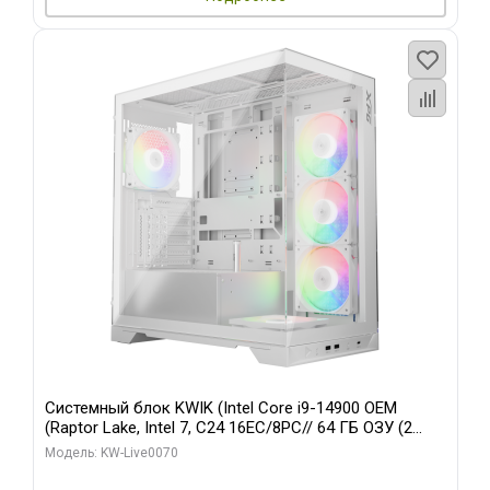
Системный блок KWIK (Intel Core i9-14900 OEM
(Raptor Lake, Intel 7, C24 16EC/8PC// 64 ГБ ОЗУ (2
модуля)/ Gigabyte RTX5080 XTREME WATERFORCE
Модель: KW-Live0070
16GB GDDR7 256bit/ 960 ГБ SSD)