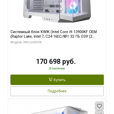
Системный блок KWIK (Intel Core i9-13900KF OEM
(Raptor Lake, Intel 7, C24 16EC/8P/ 32 ГБ ОЗУ (2
модуля)/ Gigabyte RX9070XT GAMING OC 16GB GDDR6
Модель: KW-Live0038
256bit 2xDP 2/ 960 ГБ SSD)
170 698 руб.
В наличии
Купить
Подробнее