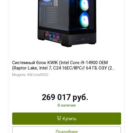
Системный блок KWIK (Intel Core i9-14900 OEM
(Raptor Lake, Intel 7, C24 16EC/8PC// 64 ГБ ОЗУ (2
модуля)/ Palit RTX5080 GAMINGPRO OC 16GB GDDR7
Модель: KW-Live0052
256bit 3xDP HD/ 512 ГБ SSD)
269 017 руб.
В наличии
Купить
Подробнее