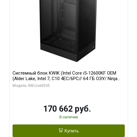
Системный блок KWIK (Intel Core i5-12600KF OEM
(Alder Lake, Intel 7, C10 4EC/6PC// 64 ГБ ОЗУ/ Ninja
Sinotex GTX1650 4GB 128bit GDDR6 DVI DP HDMI 2/
Модель: KW-Live0035
960 ГБ SSD)
170 662 руб.
В наличии
Купить