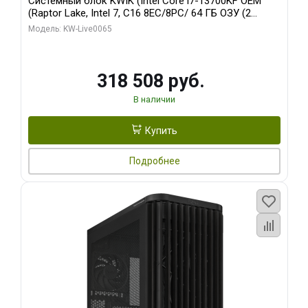
Системный блок KWIK (Intel Core i7-13700KF OEM
(Raptor Lake, Intel 7, C16 8EC/8PC/ 64 ГБ ОЗУ (2
модуля)/ ASUS RTX5080 PROART OC 16GB GDDR7
Модель: KW-Live0065
256bit Type-C DP 2/ 1 ТБ SSD)
318 508 руб.
В наличии
Купить
Подробнее