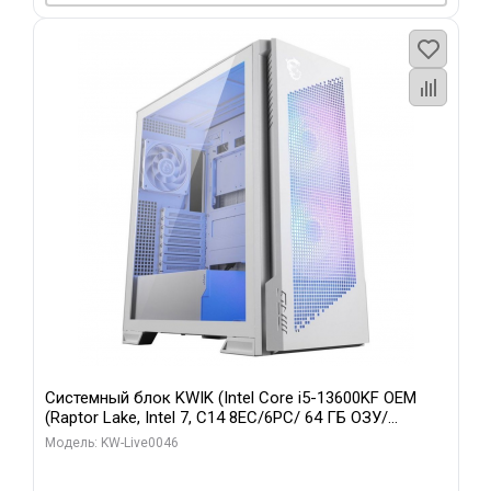
Системный блок KWIK (Intel Core i5-13600KF OEM
(Raptor Lake, Intel 7, C14 8EC/6PC/ 64 ГБ ОЗУ/
Gigabyte RTX5060Ti GAMING OC 8GB GDDR7 128bit
Модель: KW-Live0046
3xDP H/ 960 ГБ SSD)