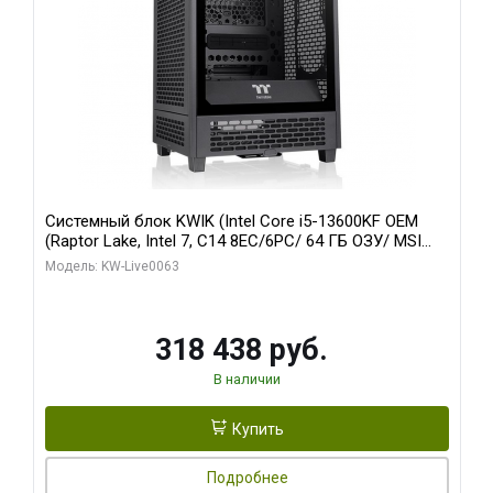
Системный блок KWIK (Intel Core i5-13600KF OEM
(Raptor Lake, Intel 7, C14 8EC/6PC/ 64 ГБ ОЗУ/ MSI
RTX5080 VENTUS 3X OC 16GB GDDR7 256bit 3xDP
Модель: KW-Live0063
HDMI/ 512 ГБ SSD)
318 438 руб.
В наличии
Купить
Подробнее