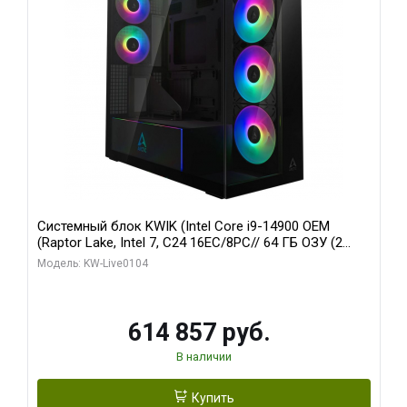
Системный блок KWIK (Intel Core i9-14900 OEM
(Raptor Lake, Intel 7, C24 16EC/8PC// 64 ГБ ОЗУ (2
модуля)/ Afox RTX4090 24GB GDDR6X 384-Bit 3xDP
Модель: KW-Live0104
HDMI ATX Turbo/ 1 ТБ SSD)
614 857 руб.
В наличии
Купить