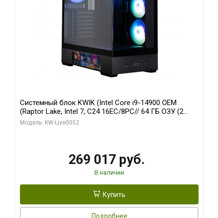
Системный блок KWIK (Intel Core i9-14900 OEM
(Raptor Lake, Intel 7, C24 16EC/8PC// 64 ГБ ОЗУ (2
модуля)/ Palit RTX5080 GAMINGPRO OC 16GB GDDR7
Модель: KW-Live0052
256bit 3xDP HD/ 512 ГБ SSD)
269 017 руб.
В наличии
Купить
Подробнее