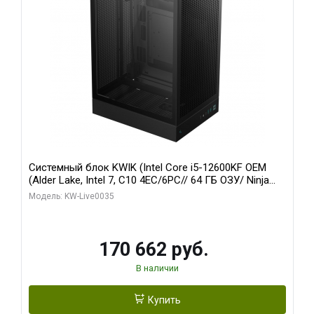
Системный блок KWIK (Intel Core i5-12600KF OEM
(Alder Lake, Intel 7, C10 4EC/6PC// 64 ГБ ОЗУ/ Ninja
Sinotex GTX1650 4GB 128bit GDDR6 DVI DP HDMI 2/
Модель: KW-Live0035
960 ГБ SSD)
170 662 руб.
В наличии
Купить