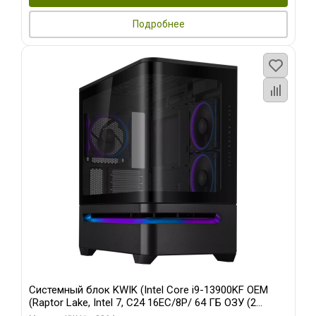
Подробнее
Системный блок KWIK (Intel Core i9-13900KF OEM
(Raptor Lake, Intel 7, C24 16EC/8P/ 64 ГБ ОЗУ (2
модуля)/ ASUS RTX5080 PROART OC 16GB GDDR7