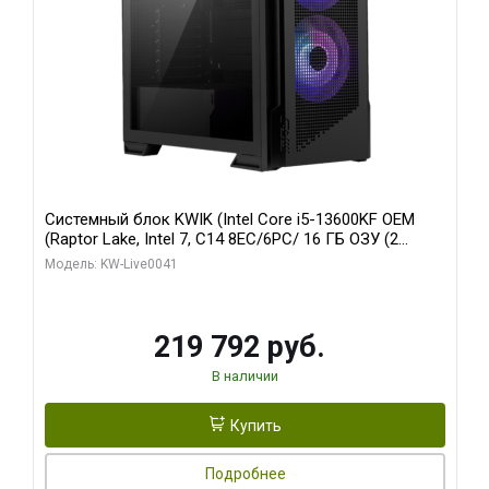
Системный блок KWIK (Intel Core i5-13600KF OEM
(Raptor Lake, Intel 7, C14 8EC/6PC/ 16 ГБ ОЗУ (2
модуля)/ Palit RTX5080 GAMINGPRO OC 16GB GDDR7
Модель: KW-Live0041
256bit 3xDP HD/ 512 ГБ SSD)
219 792 руб.
В наличии
Купить
Подробнее