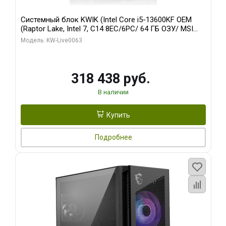
Системный блок KWIK (Intel Core i5-13600KF OEM
(Raptor Lake, Intel 7, C14 8EC/6PC/ 64 ГБ ОЗУ/ MSI
RTX5080 VENTUS 3X OC 16GB GDDR7 256bit 3xDP
Модель: KW-Live0063
HDMI/ 512 ГБ SSD)
318 438 руб.
В наличии
Купить
Подробнее