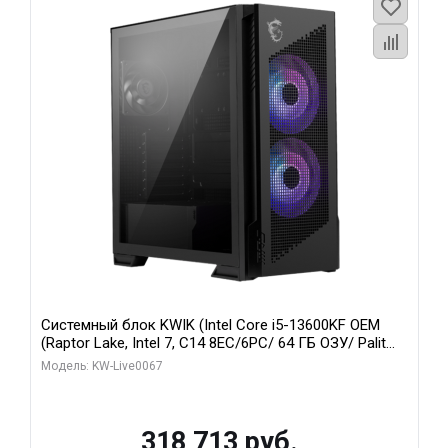
Системный блок KWIK (Intel Core i5-13600KF OEM
(Raptor Lake, Intel 7, C14 8EC/6PC/ 64 ГБ ОЗУ/ Palit
RTX5080 GAMINGPRO OC 16GB GDDR7 256bit 3xDP
Модель: KW-Live0067
HD/ 960 ГБ SSD)
318 713 руб.