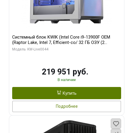
Системный блок KWIK (Intel Core i9-13900F OEM
(Raptor Lake, Intel 7, Efficient-co/ 32 ГБ ОЗУ (2
модуля)/ Gigabyte RTX5070Ti AERO OC 16GB GDDR7
Модель: KW-Live0044
256bit 3xDP HD/ 512 ГБ SSD)
219 951 руб.
В наличии
Купить
Подробнее