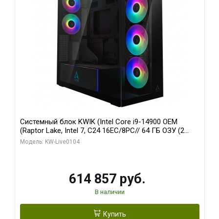
Системный блок KWIK (Intel Core i9-14900 OEM
(Raptor Lake, Intel 7, C24 16EC/8PC// 64 ГБ ОЗУ (2
модуля)/ Afox RTX4090 24GB GDDR6X 384-Bit 3xDP
Модель: KW-Live0104
HDMI ATX Turbo/ 1 ТБ SSD)
614 857 руб.
В наличии
Купить