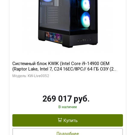
Системный блок KWIK (Intel Core i9-14900 OEM
(Raptor Lake, Intel 7, C24 16EC/8PC// 64 ГБ ОЗУ (2
модуля)/ Palit RTX5080 GAMINGPRO OC 16GB GDDR7
Модель: KW-Live0052
256bit 3xDP HD/ 512 ГБ SSD)
269 017 руб.
В наличии
Купить
Подробнее