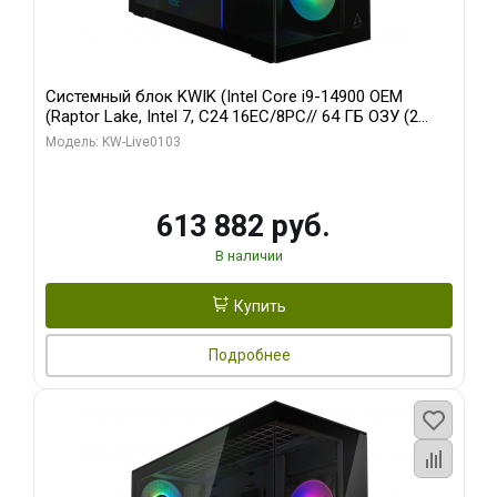
Системный блок KWIK (Intel Core i9-14900 OEM
(Raptor Lake, Intel 7, C24 16EC/8PC// 64 ГБ ОЗУ (2
модуля)/ Afox RTX4090 24GB GDDR6X 384-Bit 3xDP
Модель: KW-Live0103
HDMI ATX Turbo/ 960 ГБ SSD)
613 882 руб.
В наличии
Купить
Подробнее