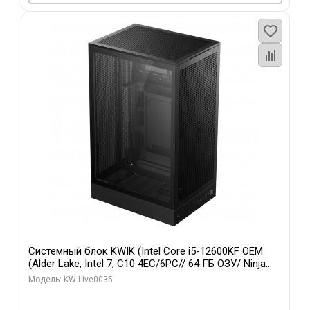
Системный блок KWIK (Intel Core i5-12600KF OEM
(Alder Lake, Intel 7, C10 4EC/6PC// 64 ГБ ОЗУ/ Ninja
Sinotex GTX1650 4GB 128bit GDDR6 DVI DP HDMI 2/
Модель: KW-Live0035
960 ГБ SSD)