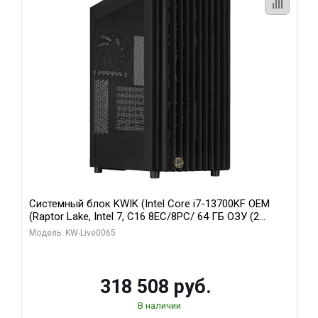
Системный блок KWIK (Intel Core i7-13700KF OEM
(Raptor Lake, Intel 7, C16 8EC/8PC/ 64 ГБ ОЗУ (2
модуля)/ ASUS RTX5080 PROART OC 16GB GDDR7
Модель: KW-Live0065
256bit Type-C DP 2/ 1 ТБ SSD)
318 508 руб.
В наличии