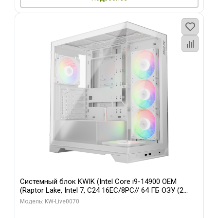
Системный блок KWIK (Intel Core i9-14900 OEM
(Raptor Lake, Intel 7, C24 16EC/8PC// 64 ГБ ОЗУ (2
модуля)/ Gigabyte RTX5080 XTREME WATERFORCE
Модель: KW-Live0070
16GB GDDR7 256bit/ 960 ГБ SSD)