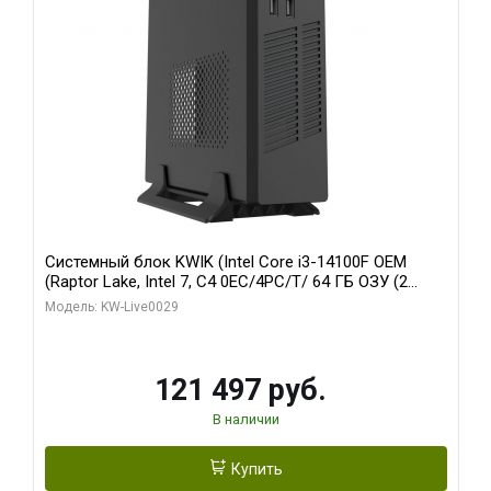
Системный блок KWIK (Intel Core i3-14100F OEM
(Raptor Lake, Intel 7, C4 0EC/4PC/T/ 64 ГБ ОЗУ (2
модуля)/ MSI RTX5060Ti SHADOW 2X OC PLUS 8GB
Модель: KW-Live0029
GDDR7 128bit 3xD/ 960 ГБ SSD)
121 497 руб.
В наличии
Купить