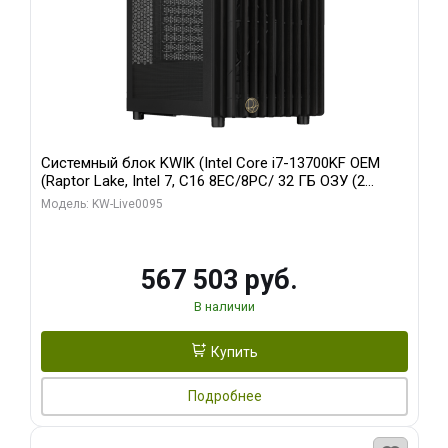
Системный блок KWIK (Intel Core i7-13700KF OEM
(Raptor Lake, Intel 7, C16 8EC/8PC/ 32 ГБ ОЗУ (2
модуля)/ Afox RTX4090 24GB GDDR6X 384-Bit 3xDP
Модель: KW-Live0095
HDMI ATX Turbo/ 512 ГБ SSD)
567 503 руб.
В наличии
Купить
Подробнее