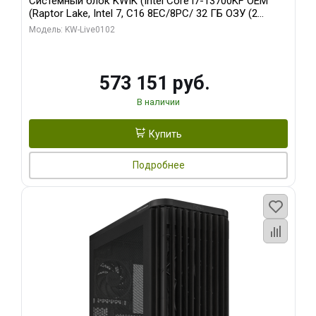
Системный блок KWIK (Intel Core i7-13700KF OEM
(Raptor Lake, Intel 7, C16 8EC/8PC/ 32 ГБ ОЗУ (2
модуля)/ Afox RTX4090 24GB GDDR6X 384-Bit 3xDP
Модель: KW-Live0102
HDMI ATX Turbo/ 960 ГБ SSD)
573 151 руб.
В наличии
Купить
Подробнее