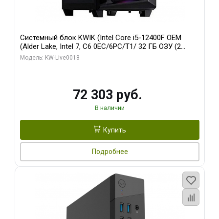
Системный блок KWIK (Intel Core i5-12400F OEM
(Alder Lake, Intel 7, C6 0EC/6PC/T1/ 32 ГБ ОЗУ (2
модуля)/ Ninja Sinotex GTX1660 SUPER 6GB GDDR6
Модель: KW-Live0018
192bit DVI DP / 960 ГБ SSD)
72 303 руб.
В наличии
Купить
Подробнее