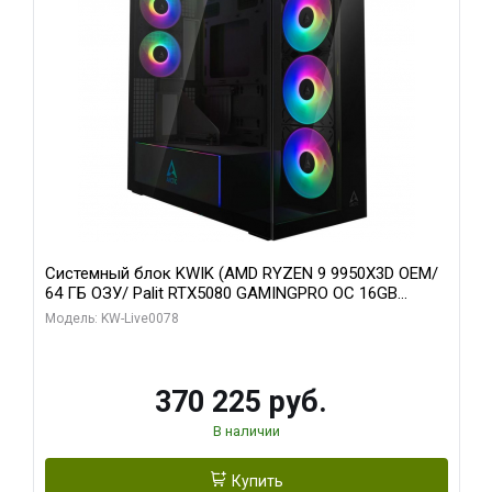
Системный блок KWIK (AMD RYZEN 9 9950X3D OEM/
64 ГБ ОЗУ/ Palit RTX5080 GAMINGPRO OC 16GB
GDDR7 256bit 3xDP HD/ 1 ТБ SSD)
Модель: KW-Live0078
370 225 руб.
В наличии
Купить