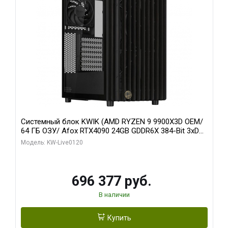
Системный блок KWIK (AMD RYZEN 9 9900X3D OEM/
64 ГБ ОЗУ/ Afox RTX4090 24GB GDDR6X 384-Bit 3xDP
HDMI ATX Turbo/ 1 ТБ SSD)
Модель: KW-Live0120
696 377 руб.
В наличии
Купить