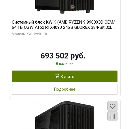
Системный блок KWIK (AMD RYZEN 9 9900X3D OEM/
64 ГБ ОЗУ/ Afox RTX4090 24GB GDDR6X 384-Bit 3xDP
HDMI ATX Turbo/ 960 ГБ SSD)
Модель: KW-Live0118
693 502 руб.
В наличии
Купить
Подробнее