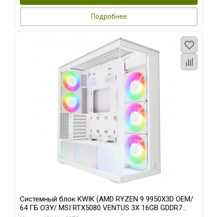
Подробнее
Системный блок KWIK (AMD RYZEN 9 9950X3D OEM/
64 ГБ ОЗУ/ MSI RTX5080 VENTUS 3X 16GB GDDR7
256bit 3xDP HDMI 3F/ 960 ГБ SSD)