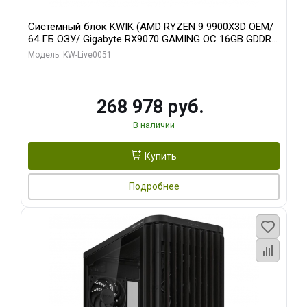
Системный блок KWIK (AMD RYZEN 9 9900X3D OEM/
64 ГБ ОЗУ/ Gigabyte RX9070 GAMING OC 16GB GDDR6
256bit 2xDP 2xH/ 960 ГБ SSD)
Модель: KW-Live0051
268 978 руб.
В наличии
Купить
Подробнее