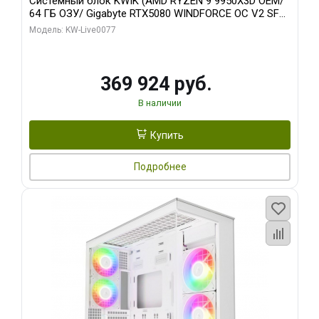
Системный блок KWIK (AMD RYZEN 9 9950X3D OEM/
64 ГБ ОЗУ/ Gigabyte RTX5080 WINDFORCE OC V2 SFF
16GB GDDR7 256b/ 960 ГБ SSD)
Модель: KW-Live0077
369 924 руб.
В наличии
Купить
Подробнее