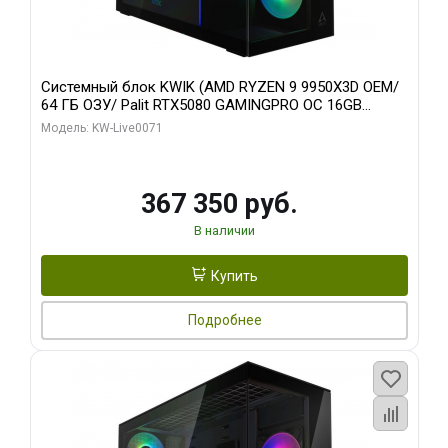
Системный блок KWIK (AMD RYZEN 9 9950X3D OEM/
64 ГБ ОЗУ/ Palit RTX5080 GAMINGPRO OC 16GB
GDDR7 256bit 3xDP HD/ 960 ГБ SSD)
Модель: KW-Live0071
367 350 руб.
В наличии
Купить
Подробнее