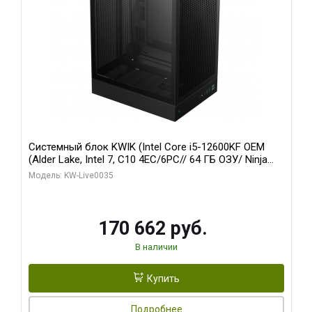
Системный блок KWIK (Intel Core i5-12600KF OEM
(Alder Lake, Intel 7, C10 4EC/6PC// 64 ГБ ОЗУ/ Ninja
Sinotex GTX1650 4GB 128bit GDDR6 DVI DP HDMI 2/
Модель: KW-Live0035
960 ГБ SSD)
170 662 руб.
В наличии
Купить
Подробнее