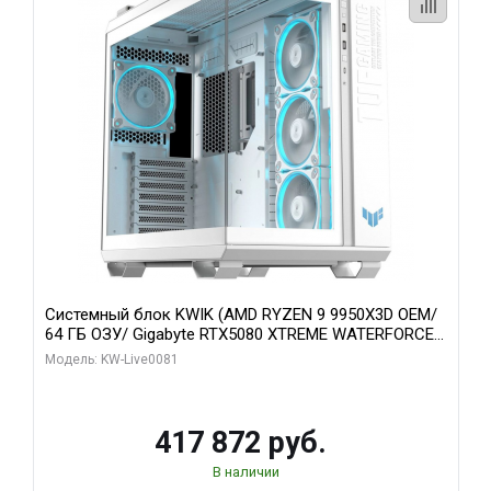
Системный блок KWIK (AMD RYZEN 9 9950X3D OEM/
64 ГБ ОЗУ/ Gigabyte RTX5080 XTREME WATERFORCE
16GB GDDR7 256bit/ 1 ТБ SSD)
Модель: KW-Live0081
417 872 руб.
В наличии