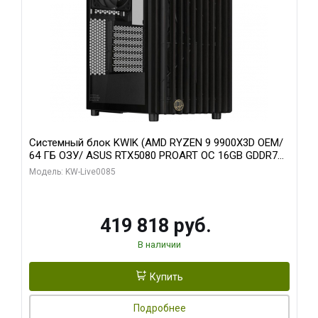
Системный блок KWIK (AMD RYZEN 9 9900X3D OEM/
64 ГБ ОЗУ/ ASUS RTX5080 PROART OC 16GB GDDR7
256bit Type-C DP 2/ 960 ГБ SSD)
Модель: KW-Live0085
419 818 руб.
В наличии
Купить
Подробнее