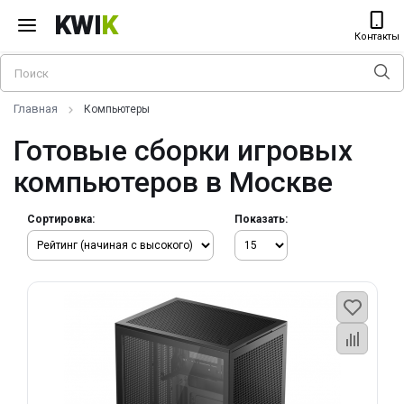
KWI
K
Контакты
Главная
Компьютеры
Готовые сборки игровых
компьютеров в Москве
Сортировка:
Показать: