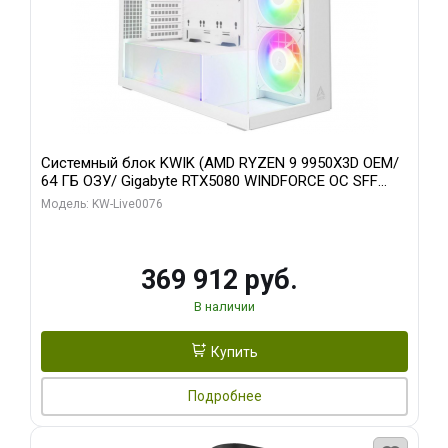
Системный блок KWIK (AMD RYZEN 9 9950X3D OEM/
64 ГБ ОЗУ/ Gigabyte RTX5080 WINDFORCE OC SFF
16GB GDDR7 256bit / 960 ГБ SSD)
Модель: KW-Live0076
369 912 руб.
В наличии
Купить
Подробнее