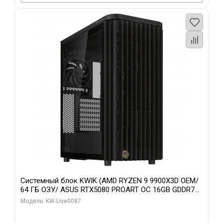
Системный блок KWIK (AMD RYZEN 9 9900X3D OEM/
64 ГБ ОЗУ/ ASUS RTX5080 PROART OC 16GB GDDR7
256bit Type-C DP 2/ 1 ТБ SSD)
Модель: KW-Live0087