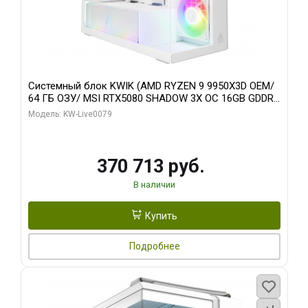
Системный блок KWIK (AMD RYZEN 9 9950X3D OEM/
64 ГБ ОЗУ/ MSI RTX5080 SHADOW 3X OC 16GB GDDR7
256bit 3xDP HDMI/ 960 ГБ SSD)
Модель: KW-Live0079
370 713 руб.
В наличии
Купить
Подробнее