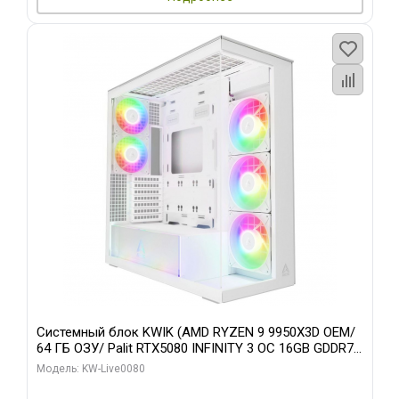
Системный блок KWIK (AMD RYZEN 9 9950X3D OEM/
64 ГБ ОЗУ/ Palit RTX5080 INFINITY 3 OC 16GB GDDR7
256bit 3xDP H/ 960 ГБ SSD)
Модель: KW-Live0080