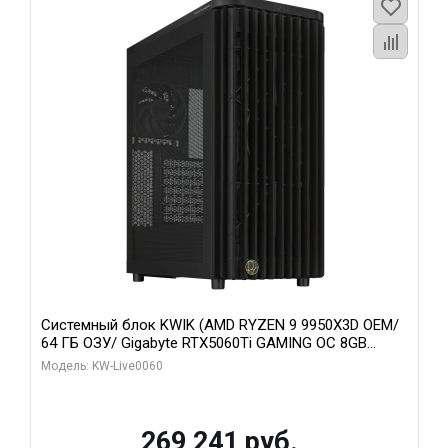
Системный блок KWIK (AMD RYZEN 9 9950X3D OEM/
64 ГБ ОЗУ/ Gigabyte RTX5060Ti GAMING OC 8GB
GDDR7 128bit 3xDP H/ 1 ТБ SSD)
Модель: KW-Live0060
269 241 руб.