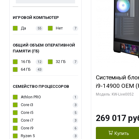
ИГРОВОЙ КОМПЬЮТЕР
Да
Нет
55
7
ОБЩИЙ ОБЪЕМ ОПЕРАТИВНОЙ
ПАМЯТИ (ГБ)
16 ГБ
32 ГБ
12
7
64 ГБ
43
Системный блок 
i9-14900 OEM (Ra
СЕМЕЙСТВО ПРОЦЕССОРОВ
C24 16EC/8PC//
Модель: KW-Live0052
Athlon PRO
1
модуля)/ Palit
Core i3
3
GAMINGPRO OC
Core i5
5
269 017 ру
256bit 3xDP HD
Core i7
3
Core i9
6
Купить
Ryzen 5
3