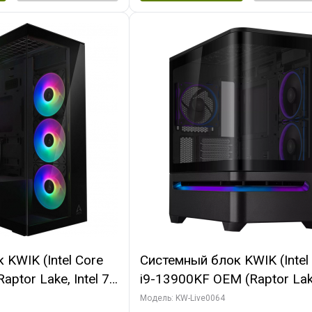
KWIK (Intel Core
Системный блок KWIK (Intel
ptor Lake, Intel 7,
i9-13900KF OEM (Raptor Lake
 64 ГБ ОЗУ (2
7, C24 16EC/8P/ 64 ГБ ОЗУ 
Модель: KW-Live0064