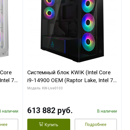
 Core
Системный блок KWIK (Intel Core
ntel 7,
i9-14900 OEM (Raptor Lake, Intel 7,
(2
C24 16EC/8PC// 64 ГБ ОЗУ (2
Модель: KW-Live0103
модуля)/ Afox RTX4090 24GB
B
GDDR6X 384-Bit 3xDP HDMI ATX
613 882 руб.
Turbo/ 960 ГБ SSD)
В наличии
В наличии
бнее
Подробнее
Купить