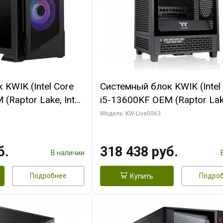
KWIK (Intel Core
Системный блок KWIK (Intel
(Raptor Lake, Intel
i5-13600KF OEM (Raptor Lake
 64 ГБ ОЗУ/ Palit
7, C14 8EC/6PC/ 64 ГБ ОЗУ
Модель: KW-Live0063
NGPRO OC 16GB
RTX5080 VENTUS 3X OC 16
xDP HD/ 960 ГБ
GDDR7 256bit 3xDP HDMI/ 
б.
318 438 руб.
SSD)
В наличии
Подробнее
Подро
Купить