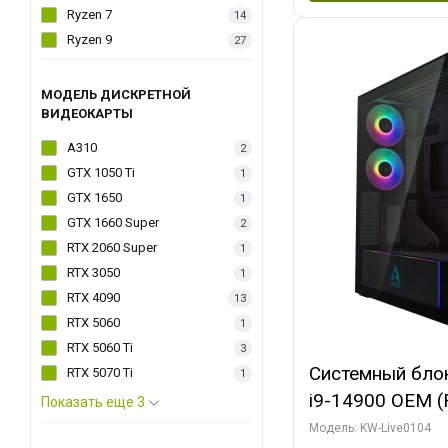
Ryzen 7
14
Ryzen 9
27
МОДЕЛЬ ДИСКРЕТНОЙ
ВИДЕОКАРТЫ
A310
2
GTX 1050 Ti
1
GTX 1650
1
GTX 1660 Super
2
RTX 2060 Super
1
RTX 3050
1
RTX 4090
13
RTX 5060
1
RTX 5060 Ti
3
Системный блок 
RTX 5070 Ti
1
i9-14900 OEM (Ra
Показать еще 3
C24 16EC/8PC//
Модель: KW-Live0104