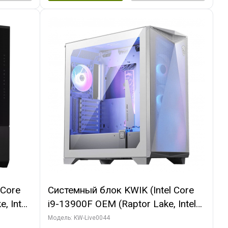
 Core
Системный блок KWIK (Intel Core
, Intel
i9-13900F OEM (Raptor Lake, Intel
(2
7, Efficient-co/ 32 ГБ ОЗУ (2
Модель: KW-Live0044