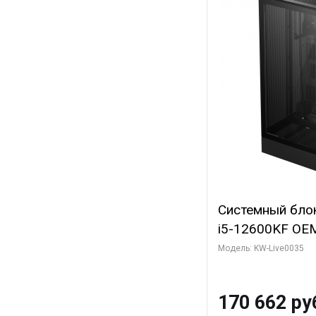
Системный блок 
i5-12600KF OEM 
7, C10 4EC/6PC/
Модель: KW-Live0035
Sinotex GTX165
GDDR6 DVI DP 
170 662 ру
SSD)