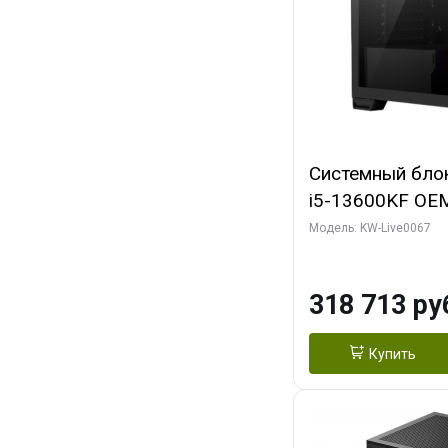
Системный блок 
i5-13600KF OEM 
7, C14 8EC/6PC/
Модель: KW-Live0067
RTX5080 GAMI
GDDR7 256bit 3
318 713 ру
SSD)
Купить