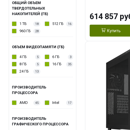
модуля)/ Afox
ОБЩИЙ ОБЪЕМ
ТВЕРДОТЕЛЬНЫХ
GDDR6X 384-Bi
НАКОПИТЕЛЕЙ (ГБ)
614 857 ру
Turbo/ 1 ТБ SS
1 ТБ
512 ГБ
18
16
Купить
960 ГБ
28
ОБЪЕМ ВИДЕОПАМЯТИ (ГБ)
4 ГБ
6 ГБ
5
3
8 ГБ
16 ГБ
5
35
24 ГБ
13
ПРОИЗВОДИТЕЛЬ
ПРОЦЕССОРА
AMD
Intel
45
17
ПРОИЗВОДИТЕЛЬ
ГРАФИЧЕСКОГО ПРОЦЕССОРА