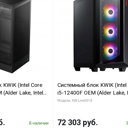
KWIK (Intel Core
Системный блок KWIK (Intel
(Alder Lake, Intel
i5-12400F OEM (Alder Lake, I
/ 64 ГБ ОЗУ/ Ninja
C6 0EC/6PC/T1/ 32 ГБ ОЗУ 
Модель: KW-Live0018
0 4GB 128bit
модуля)/ Ninja Sinotex GTX
HDMI 2/ 960 ГБ
SUPER 6GB GDDR6 192bit DV
б.
72 303 руб.
960 ГБ SSD)
В наличии