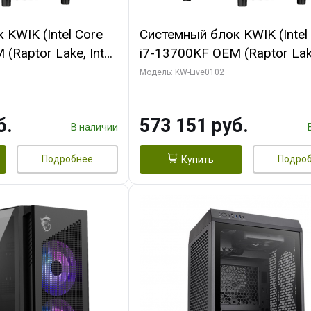
KWIK (Intel Core
Системный блок KWIK (Intel
(Raptor Lake, Intel
i7-13700KF OEM (Raptor Lake
/ 64 ГБ ОЗУ (2
7, C16 8EC/8PC/ 32 ГБ ОЗУ 
Модель: KW-Live0102
 RTX5080 PROART
модуля)/ Afox RTX4090 24
256bit Type-C DP
GDDR6X 384-Bit 3xDP HDMI
б.
573 151 руб.
Turbo/ 960 ГБ SSD)
В наличии
Подробнее
Подро
Купить