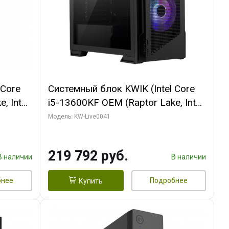
 Core
Системный блок KWIK (Intel Core
, Intel
i5-13600KF OEM (Raptor Lake, Intel
/ MSI
7, C14 8EC/6PC/ 16 ГБ ОЗУ (2
Модель: KW-Live0041
GB
модуля)/ Palit RTX5080
512 ГБ
GAMINGPRO OC 16GB GDDR7
219 792 руб.
256bit 3xDP HD/ 512 ГБ SSD)
В наличии
В наличии
бнее
Подробнее
Купить