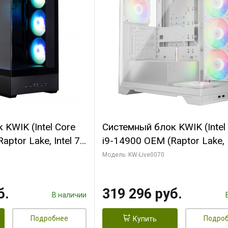
KWIK (Intel Core
Системный блок KWIK (Intel
ptor Lake, Intel 7,
i9-14900 OEM (Raptor Lake, I
 64 ГБ ОЗУ (2
C24 16EC/8PC// 64 ГБ ОЗУ 
Модель: KW-Live0070
 RTX5080
модуля)/ Gigabyte RTX5080
 16GB GDDR7
XTREME WATERFORCE 16G
б.
319 296 руб.
/ 512 ГБ SSD)
GDDR7 256bit/ 960 ГБ SSD)
В наличии
Подробнее
Подро
Купить