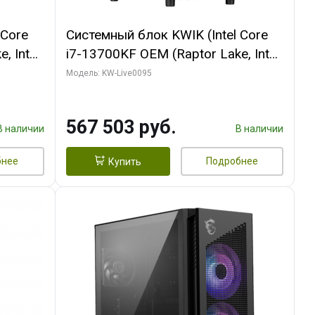
 Core
Системный блок KWIK (Intel Core
, Intel
i7-13700KF OEM (Raptor Lake, Intel
(2
7, C16 8EC/8PC/ 32 ГБ ОЗУ (2
Модель: KW-Live0095
GB
модуля)/ Afox RTX4090 24GB
 ATX
GDDR6X 384-Bit 3xDP HDMI ATX
567 503 руб.
Turbo/ 512 ГБ SSD)
В наличии
В наличии
бнее
Подробнее
Купить