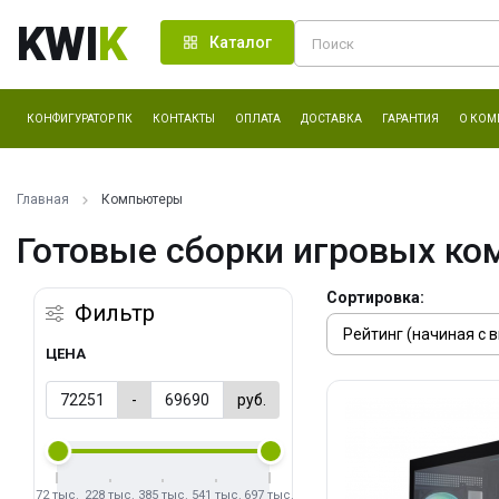
KWI
K
Каталог
КОНФИГУРАТОР ПК
КОНТАКТЫ
ОПЛАТА
ДОСТАВКА
ГАРАНТИЯ
О КОМ
Главная
Компьютеры
Готовые сборки игровых ко
Сортировка:
Фильтр
ЦЕНА
-
руб.
72 тыс.
228 тыс.
385 тыс.
541 тыс.
697 тыс.