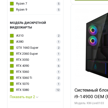
Ryzen 7
5
Ryzen 9
5
МОДЕЛЬ ДИСКРЕТНОЙ
ВИДЕОКАРТЫ
A310
2
A380
1
GTX 1660 Super
2
RTX 2060 Super
1
RTX 3050
1
RTX 4090
6
RTX 5060
1
RTX 5060 Ti
2
RTX 5070
1
Системный блок 
RTX 5080
12
i9-14900 OEM (Ra
Показать еще 2
C24 16EC/8PC//
Модель: KW-Live0103