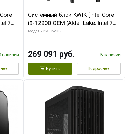
 Core
Системный блок KWIK (Intel Core
el 7,
i9-12900 OEM (Alder Lake, Intel 7,
 (2
C16 8EC/8PC/T2/ 64 ГБ ОЗУ (2
Модель: KW-Live0055
INITY 3
модуля)/ MSI RTX5080 SHADOW
 H/ 1
3X OC 16GB GDDR7 256bit 3xDP
269 091 руб.
HDMI/ 1 ТБ SSD)
В наличии
В наличии
бнее
Подробнее
Купить