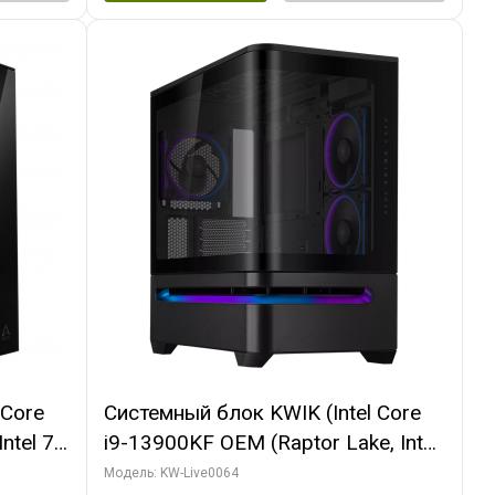
 Core
Системный блок KWIK (Intel Core
ntel 7,
i9-13900KF OEM (Raptor Lake, Intel
(2
7, C24 16EC/8P/ 64 ГБ ОЗУ (2
Модель: KW-Live0064