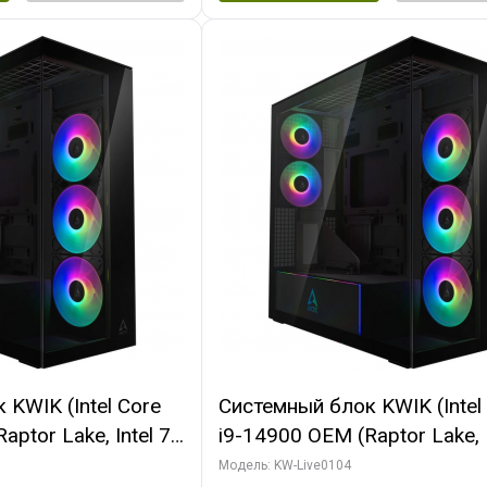
KWIK (Intel Core
Системный блок KWIK (Intel
ptor Lake, Intel 7,
i9-14900 OEM (Raptor Lake, I
 64 ГБ ОЗУ (2
C24 16EC/8PC// 64 ГБ ОЗУ 
Модель: KW-Live0104