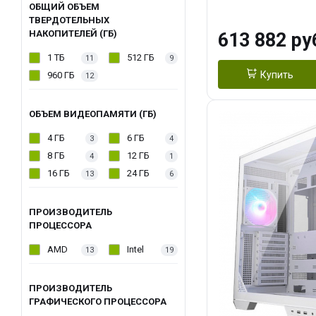
модуля)/ Afox
ОБЩИЙ ОБЪЕМ
ТВЕРДОТЕЛЬНЫХ
GDDR6X 384-Bi
НАКОПИТЕЛЕЙ (ГБ)
613 882 ру
Turbo/ 960 ГБ 
1 ТБ
512 ГБ
11
9
Купить
960 ГБ
12
ОБЪЕМ ВИДЕОПАМЯТИ (ГБ)
4 ГБ
6 ГБ
3
4
8 ГБ
12 ГБ
4
1
16 ГБ
24 ГБ
13
6
ПРОИЗВОДИТЕЛЬ
ПРОЦЕССОРА
AMD
Intel
13
19
ПРОИЗВОДИТЕЛЬ
ГРАФИЧЕСКОГО ПРОЦЕССОРА