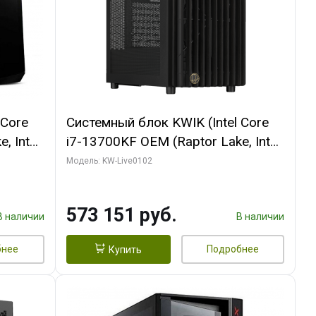
 Core
Системный блок KWIK (Intel Core
, Intel
i7-13700KF OEM (Raptor Lake, Intel
(2
7, C16 8EC/8PC/ 32 ГБ ОЗУ (2
Модель: KW-Live0102
 AERO
модуля)/ Afox RTX4090 24GB
P
GDDR6X 384-Bit 3xDP HDMI ATX
573 151 руб.
Turbo/ 960 ГБ SSD)
В наличии
В наличии
бнее
Подробнее
Купить