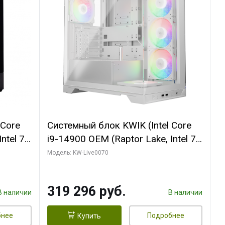
 Core
Системный блок KWIK (Intel Core
ntel 7,
i9-14900 OEM (Raptor Lake, Intel 7,
(2
C24 16EC/8PC// 64 ГБ ОЗУ (2
Модель: KW-Live0070
модуля)/ Gigabyte RTX5080
R7
XTREME WATERFORCE 16GB
319 296 руб.
D)
GDDR7 256bit/ 960 ГБ SSD)
В наличии
В наличии
бнее
Подробнее
Купить