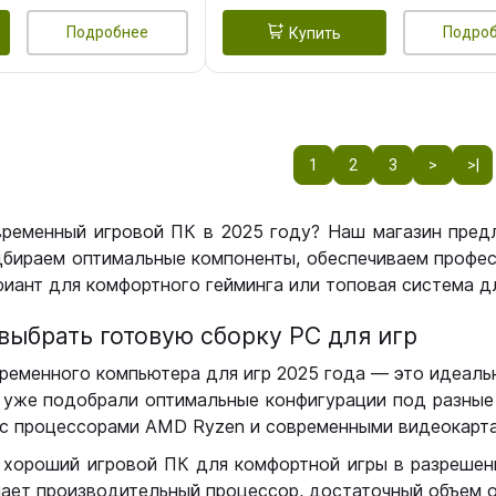
Подробнее
Подро
Купить
1
2
3
>
>|
временный игровой ПК в 2025 году? Наш магазин пред
бираем оптимальные компоненты, обеспечиваем профес
иант для комфортного гейминга или топовая система дл
выбрать готовую сборку РС для игр
ременного компьютера для игр 2025 года — это идеальн
уже подобрали оптимальные конфигурации под разные 
с процессорами AMD Ryzen и современными видеокарта
 хороший игровой ПК для комфортной игры в разрешении
чает производительный процессор, достаточный объем о