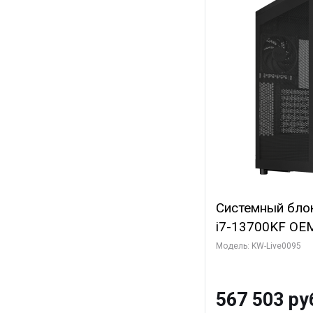
Системный блок 
i7-13700KF OEM 
7, C16 8EC/8PC
Модель: KW-Live0095
модуля)/ Afox
GDDR6X 384-Bi
567 503 ру
Turbo/ 512 ГБ 