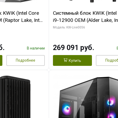
KWIK (Intel Core
Системный блок KWIK (Intel
(Raptor Lake, Intel
i9-12900 OEM (Alder Lake, Int
/ 32 ГБ ОЗУ (2
C16 8EC/8PC/T2/ 64 ГБ ОЗУ
Модель: KW-Live0056
yte RX9070XT
модуля)/ Palit RTX5080 INF
B GDDR6 256bit
OC 16GB GDDR7 256bit 3xDP
б.
269 091 руб.
 SSD)
ТБ SSD)
В наличии
Подробнее
Подро
Купить