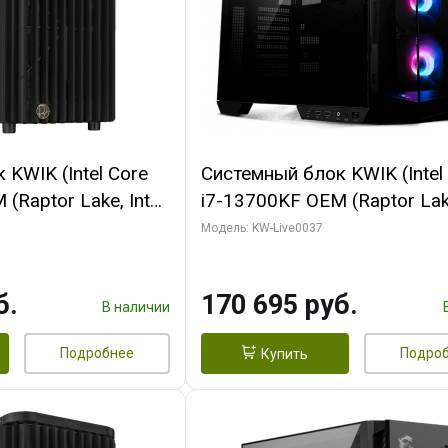
KWIK (Intel Core
Системный блок KWIK (Intel
(Raptor Lake, Intel
i7-13700KF OEM (Raptor Lake
/ 64 ГБ ОЗУ (2
7, C16 8EC/8PC/ 32 ГБ ОЗУ 
Модель: KW-Live0037
 RTX5080 PROART
модуля)/ Gigabyte RTX5070
256bit Type-C DP
OC 12GB GDDR7 192bit 3xD
б.
170 695 руб.
HDMI/ 1 ТБ SSD)
В наличии
Подробнее
Подро
Купить