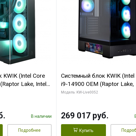
KWIK (Intel Core
Системный блок KWIK (Intel
Raptor Lake, Intel
i9-14900 OEM (Raptor Lake, I
C/ 64 ГБ ОЗУ (2
C24 16EC/8PC// 64 ГБ ОЗУ 
Модель: KW-Live0052
yte RTX5080
модуля)/ Palit RTX5080
FORCE 16GB
GAMINGPRO OC 16GB GDD
б.
269 017 руб.
1 ТБ SSD)
256bit 3xDP HD/ 512 ГБ SS
В наличии
Подробнее
Подро
Купить