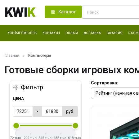
KWI
K
Каталог
КОНФИГУРАТОР ПК
КОНТАКТЫ
ОПЛАТА
ДОСТАВКА
ГАРАНТИЯ
О КОМ
Главная
Компьютеры
Готовые сборки игровых ко
Сортировка:
Фильтр
ЦЕНА
-
руб.
72 тыс.
209 тыс.
345 тыс.
482 тыс.
618 тыс.