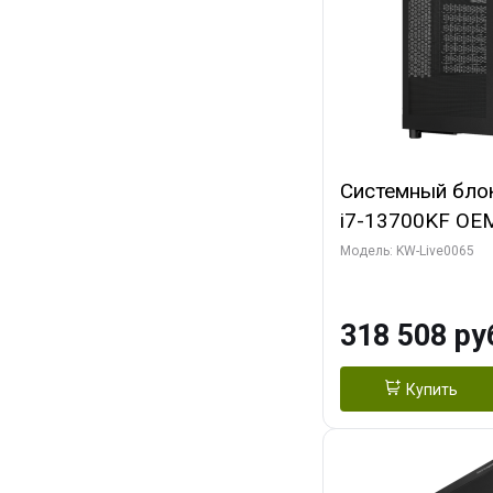
Системный блок 
i7-13700KF OEM 
7, C16 8EC/8PC
Модель: KW-Live0065
модуля)/ ASUS
OC 16GB GDDR7 
318 508 ру
2/ 1 ТБ SSD)
Купить