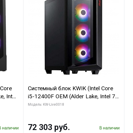
 Core
Системный блок KWIK (Intel Core
, Intel
i5-12400F OEM (Alder Lake, Intel 7,
(2
C6 0EC/6PC/T1/ 32 ГБ ОЗУ (2
Модель: KW-Live0018
модуля)/ Ninja Sinotex GTX1660
R7
SUPER 6GB GDDR6 192bit DVI DP /
72 303 руб.
D)
960 ГБ SSD)
В наличии
В наличии