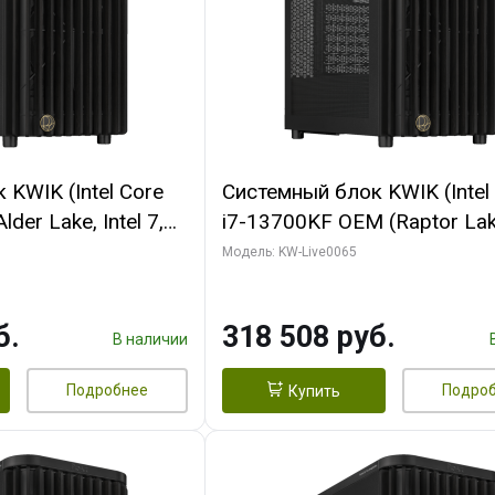
KWIK (Intel Core
Системный блок KWIK (Intel
der Lake, Intel 7,
i7-13700KF OEM (Raptor Lake
/ 64 ГБ ОЗУ (2
7, C16 8EC/8PC/ 64 ГБ ОЗУ 
Модель: KW-Live0065
RTX5080 SHADOW
модуля)/ ASUS RTX5080 P
DR7 256bit 3xDP
OC 16GB GDDR7 256bit Typ
б.
318 508 руб.
D)
2/ 1 ТБ SSD)
В наличии
Подробнее
Подро
Купить