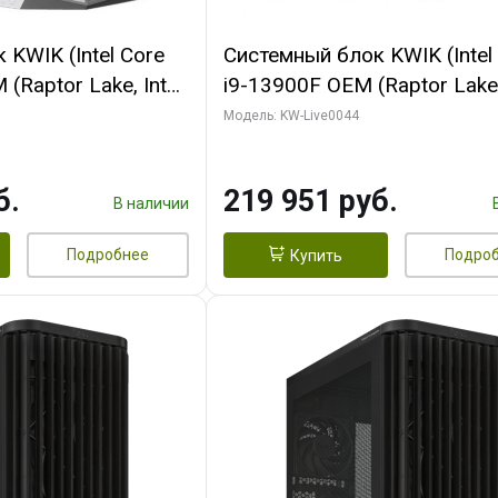
KWIK (Intel Core
Системный блок KWIK (Intel
(Raptor Lake, Intel
i9-13900F OEM (Raptor Lake,
/ 32 ГБ ОЗУ (2
7, Efficient-co/ 32 ГБ ОЗУ (2
Модель: KW-Live0044
yte RX9070XT
модуля)/ Gigabyte RTX5070
B GDDR6 256bit
AERO OC 16GB GDDR7 256bi
б.
219 951 руб.
 SSD)
HD/ 512 ГБ SSD)
В наличии
Подробнее
Подро
Купить