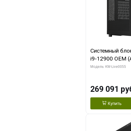
Системный блок 
i9-12900 OEM (Al
C16 8EC/8PC/T2
Модель: KW-Live0055
модуля)/ MSI 
3X OC 16GB GD
269 091 ру
HDMI/ 1 ТБ SS
Купить