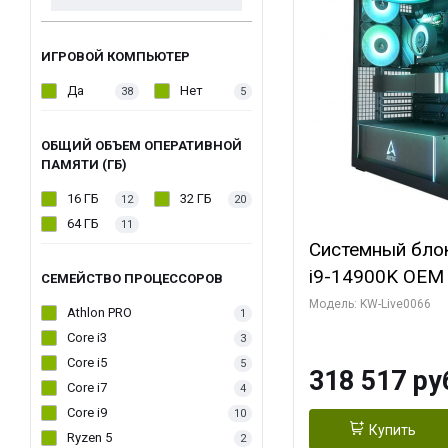
ИГРОВОЙ КОМПЬЮТЕР
Да
Нет
38
5
ОБЩИЙ ОБЪЕМ ОПЕРАТИВНОЙ
ПАМЯТИ (ГБ)
16 ГБ
32 ГБ
12
20
64 ГБ
11
Системный блок 
i9-14900K OEM (
СЕМЕЙСТВО ПРОЦЕССОРОВ
7, C24 16EC/8P
Модель: KW-Live0066
Athlon PRO
1
модуля)/ Gigab
Core i3
3
XTREME WATER
Core i5
5
318 517 ру
GDDR7 256bit/ 
Core i7
4
Core i9
10
Купить
Ryzen 5
2