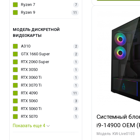
Ryzen 7
7
Ryzen 9
11
МОДЕЛЬ ДИСКРЕТНОЙ
ВИДЕОКАРТЫ
A310
2
GTX 1660 Super
2
RTX 2060 Super
1
RTX 3050
1
RTX 3060 Ti
1
RTX 3070 Ti
1
RTX 4090
11
RTX 5060
3
RTX 5060 Ti
3
Системный блок 
RTX 5070
1
i9-14900 OEM (Ra
Показать еще 4
C24 16EC/8PC//
Модель: KW-Live0103