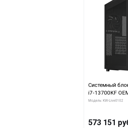
Системный блок 
i7-13700KF OEM 
7, C16 8EC/8PC
Модель: KW-Live0102
модуля)/ Afox
GDDR6X 384-Bi
573 151 ру
Turbo/ 960 ГБ 