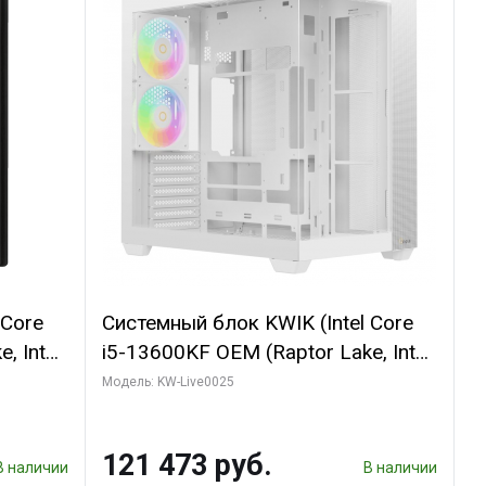
 Core
Системный блок KWIK (Intel Core
, Intel
i5-13600KF OEM (Raptor Lake, Intel
(2
7, C14 8EC/6PC/ 32 ГБ ОЗУ (2
Модель: KW-Live0025
GB
модуля)/ Gigabyte RTX5060
 ATX
WINDFORCE OC 8GB GDDR7 128bit
121 473 руб.
3xDP / 960 ГБ SSD)
В наличии
В наличии