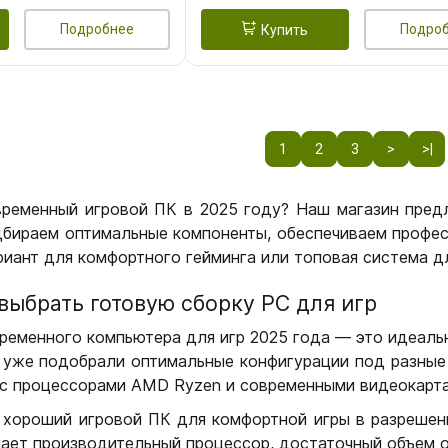
Подробнее
Подро
Купить
1
2
3
>
>|
временный игровой ПК в 2025 году? Наш магазин пред
бираем оптимальные компоненты, обеспечиваем профес
иант для комфортного гейминга или топовая система дл
выбрать готовую сборку РС для игр
ременного компьютера для игр 2025 года — это идеальн
уже подобрали оптимальные конфигурации под разные 
с процессорами AMD Ryzen и современными видеокарта
 хороший игровой ПК для комфортной игры в разрешении
чает производительный процессор, достаточный объем о