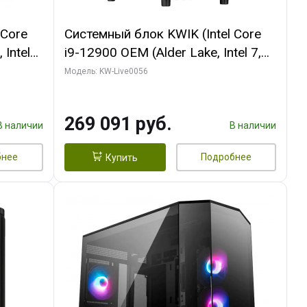
 Core
Системный блок KWIK (Intel Core
 Intel
i9-12900 OEM (Alder Lake, Intel 7,
C16 8EC/8PC/T2/ 64 ГБ ОЗУ (2
Модель: KW-Live0056
Ti
модуля)/ Palit RTX5080 INFINITY 3
t 3xDP
OC 16GB GDDR7 256bit 3xDP H/ 1
269 091 руб.
ТБ SSD)
В наличии
В наличии
бнее
Подробнее
Купить