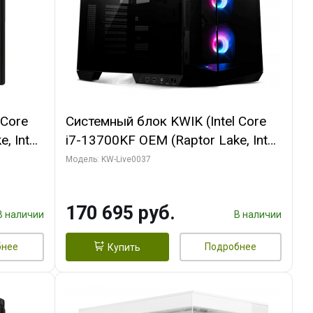
 Core
Системный блок KWIK (Intel Core
, Intel
i7-13700KF OEM (Raptor Lake, Intel
(2
7, C16 8EC/8PC/ 32 ГБ ОЗУ (2
Модель: KW-Live0037
ROART
модуля)/ Gigabyte RTX5070 AERO
e-C DP
OC 12GB GDDR7 192bit 3xDP
170 695 руб.
HDMI/ 1 ТБ SSD)
В наличии
В наличии
бнее
Подробнее
Купить