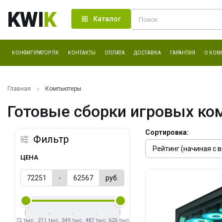
KWI
K
Каталог
КОНФИГУРАТОР ПК
КОНТАКТЫ
ОПЛАТА
ДОСТАВКА
ГАРАНТИЯ
О КОМ
Главная
Компьютеры
Готовые сборки игровых ко
Сортировка:
Фильтр
ЦЕНА
-
руб.
72 тыс.
211 тыс.
349 тыс.
487 тыс.
626 тыс.