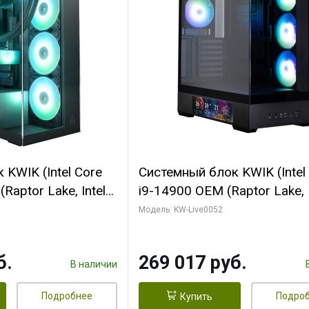
KWIK (Intel Core
Системный блок KWIK (Intel
Raptor Lake, Intel
i9-14900 OEM (Raptor Lake, I
C/ 64 ГБ ОЗУ (2
C24 16EC/8PC// 64 ГБ ОЗУ 
Модель: KW-Live0052
yte RTX5080
модуля)/ Palit RTX5080
FORCE 16GB
GAMINGPRO OC 16GB GDD
б.
269 017 руб.
1 ТБ SSD)
256bit 3xDP HD/ 512 ГБ SS
В наличии
Подробнее
Подро
Купить