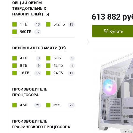
модуля)/ Afox
ОБЩИЙ ОБЪЕМ
ТВЕРДОТЕЛЬНЫХ
GDDR6X 384-Bi
НАКОПИТЕЛЕЙ (ГБ)
613 882 ру
Turbo/ 960 ГБ 
1 ТБ
512 ГБ
13
13
Купить
960 ГБ
17
ОБЪЕМ ВИДЕОПАМЯТИ (ГБ)
4 ГБ
6 ГБ
3
3
8 ГБ
12 ГБ
9
1
16 ГБ
24 ГБ
15
11
ПРОИЗВОДИТЕЛЬ
ПРОЦЕССОРА
AMD
Intel
21
22
ПРОИЗВОДИТЕЛЬ
ГРАФИЧЕСКОГО ПРОЦЕССОРА