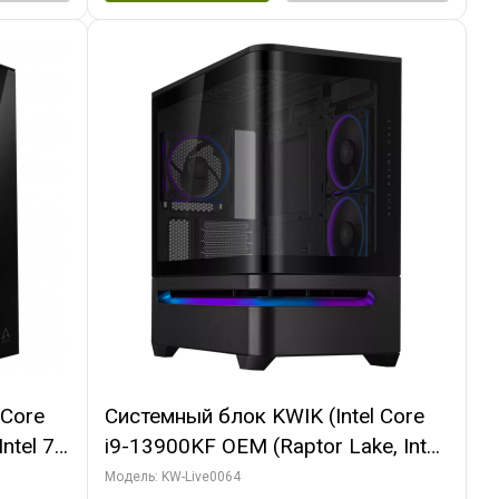
 Core
Системный блок KWIK (Intel Core
ntel 7,
i9-13900KF OEM (Raptor Lake, Intel
(2
7, C24 16EC/8P/ 64 ГБ ОЗУ (2
Модель: KW-Live0064