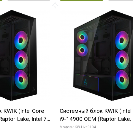
KWIK (Intel Core
Системный блок KWIK (Intel
ptor Lake, Intel 7,
i9-14900 OEM (Raptor Lake, I
 64 ГБ ОЗУ (2
C24 16EC/8PC// 64 ГБ ОЗУ 
Модель: KW-Live0104