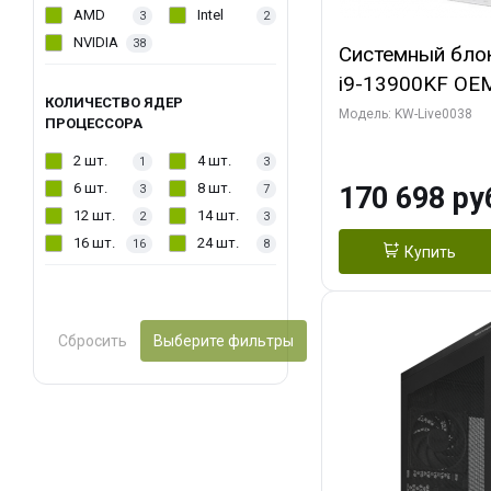
AMD
Intel
3
2
NVIDIA
38
Системный блок 
i9-13900KF OEM 
КОЛИЧЕСТВО ЯДЕР
7, C24 16EC/8P
Модель: KW-Live0038
ПРОЦЕССОРА
модуля)/ Gigab
2 шт.
4 шт.
1
3
GAMING OC 16G
6 шт.
8 шт.
170 698 ру
3
7
2xDP 2/ 960 ГБ
12 шт.
14 шт.
2
3
16 шт.
24 шт.
16
8
Купить
Сбросить
Выберите фильтры