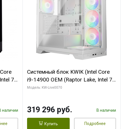
 Core
Системный блок KWIK (Intel Core
ntel 7,
i9-14900 OEM (Raptor Lake, Intel 7,
(2
C24 16EC/8PC// 64 ГБ ОЗУ (2
Модель: KW-Live0070
модуля)/ Gigabyte RTX5080
R7
XTREME WATERFORCE 16GB
319 296 руб.
D)
GDDR7 256bit/ 960 ГБ SSD)
В наличии
В наличии
бнее
Подробнее
Купить