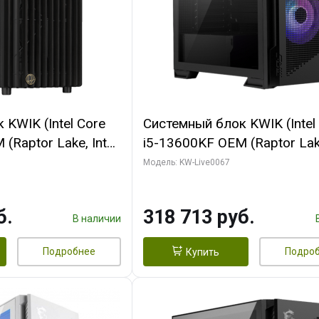
KWIK (Intel Core
Системный блок KWIK (Intel
(Raptor Lake, Intel
i5-13600KF OEM (Raptor Lake
/ 32 ГБ ОЗУ (2
7, C14 8EC/6PC/ 64 ГБ ОЗУ/ 
Модель: KW-Live0067
 RTX4090 24GB
RTX5080 GAMINGPRO OC 1
t 3xDP HDMI ATX
GDDR7 256bit 3xDP HD/ 96
б.
318 713 руб.
SSD)
SSD)
В наличии
Подробнее
Подро
Купить