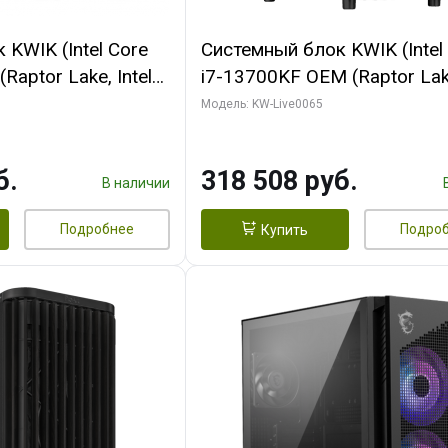
KWIK (Intel Core
Системный блок KWIK (Intel
Raptor Lake, Intel
i7-13700KF OEM (Raptor Lake
 32 ГБ ОЗУ (2
7, C16 8EC/8PC/ 64 ГБ ОЗУ 
Модель: KW-Live0065
yte RTX5070Ti
модуля)/ ASUS RTX5080 P
GDDR7 256bit 3xDP
OC 16GB GDDR7 256bit Typ
б.
318 508 руб.
)
2/ 1 ТБ SSD)
В наличии
Подробнее
Подро
Купить