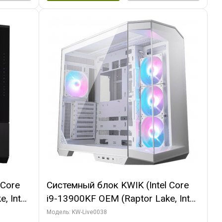
 Core
Системный блок KWIK (Intel Core
, Intel
i9-13900KF OEM (Raptor Lake, Intel
(2
7, C24 16EC/8P/ 32 ГБ ОЗУ (2
Модель: KW-Live0038