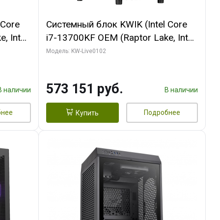
 Core
Системный блок KWIK (Intel Core
, Intel
i7-13700KF OEM (Raptor Lake, Intel
(2
7, C16 8EC/8PC/ 32 ГБ ОЗУ (2
Модель: KW-Live0102
ROART
модуля)/ Afox RTX4090 24GB
e-C DP
GDDR6X 384-Bit 3xDP HDMI ATX
573 151 руб.
Turbo/ 960 ГБ SSD)
В наличии
В наличии
бнее
Подробнее
Купить