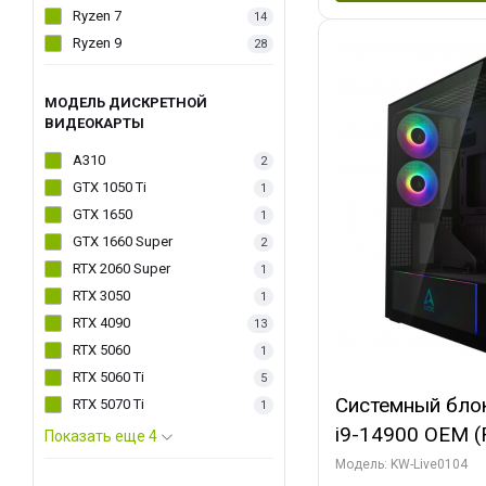
Ryzen 7
14
Ryzen 9
28
МОДЕЛЬ ДИСКРЕТНОЙ
ВИДЕОКАРТЫ
A310
2
GTX 1050 Ti
1
GTX 1650
1
GTX 1660 Super
2
RTX 2060 Super
1
RTX 3050
1
RTX 4090
13
RTX 5060
1
RTX 5060 Ti
5
Системный блок 
RTX 5070 Ti
1
i9-14900 OEM (Ra
Показать еще 4
C24 16EC/8PC//
Модель: KW-Live0104