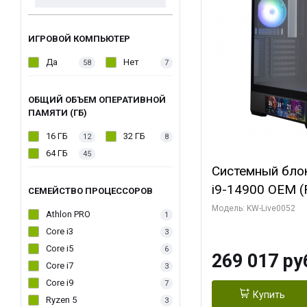
ИГРОВОЙ КОМПЬЮТЕР
Да
Нет
58
7
ОБЩИЙ ОБЪЕМ ОПЕРАТИВНОЙ
ПАМЯТИ (ГБ)
16 ГБ
32 ГБ
12
8
64 ГБ
45
Системный блок 
i9-14900 OEM (Ra
СЕМЕЙСТВО ПРОЦЕССОРОВ
C24 16EC/8PC//
Модель: KW-Live0052
Athlon PRO
1
модуля)/ Palit
Core i3
3
GAMINGPRO OC
Core i5
6
269 017 ру
256bit 3xDP HD
Core i7
3
Core i9
7
Купить
Ryzen 5
3