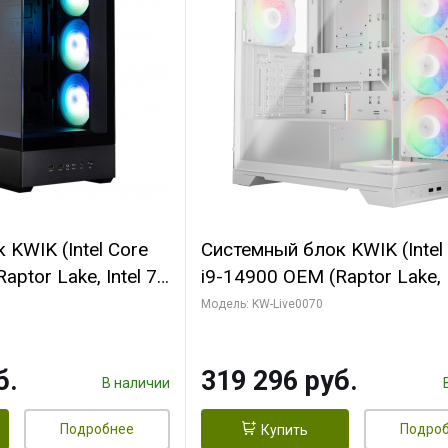
KWIK (Intel Core
Системный блок KWIK (Intel
ptor Lake, Intel 7,
i9-14900 OEM (Raptor Lake, I
 64 ГБ ОЗУ (2
C24 16EC/8PC// 64 ГБ ОЗУ 
Модель: KW-Live0070
 RTX5080
модуля)/ Gigabyte RTX5080
 16GB GDDR7
XTREME WATERFORCE 16G
б.
319 296 руб.
/ 512 ГБ SSD)
GDDR7 256bit/ 960 ГБ SSD)
В наличии
Подробнее
Подро
Купить