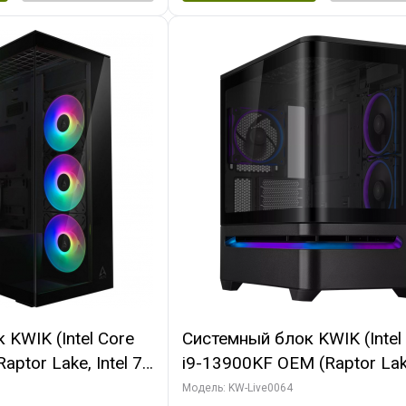
KWIK (Intel Core
Системный блок KWIK (Intel
ptor Lake, Intel 7,
i9-13900KF OEM (Raptor Lake
 64 ГБ ОЗУ (2
7, C24 16EC/8P/ 64 ГБ ОЗУ 
Модель: KW-Live0064