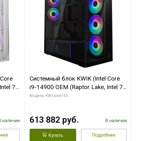
 Core
Системный блок KWIK (Intel Core
ntel 7,
i9-14900 OEM (Raptor Lake, Intel 7,
(2
C24 16EC/8PC// 64 ГБ ОЗУ (2
Модель: KW-Live0103
модуля)/ Afox RTX4090 24GB
B
GDDR6X 384-Bit 3xDP HDMI ATX
613 882 руб.
Turbo/ 960 ГБ SSD)
В наличии
В наличии
бнее
Подробнее
Купить