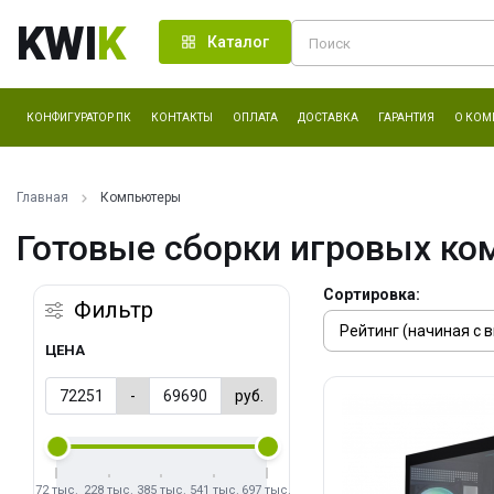
KWI
K
Каталог
КОНФИГУРАТОР ПК
КОНТАКТЫ
ОПЛАТА
ДОСТАВКА
ГАРАНТИЯ
О КОМ
Главная
Компьютеры
Готовые сборки игровых ко
Сортировка:
Фильтр
ЦЕНА
-
руб.
72 тыс.
228 тыс.
385 тыс.
541 тыс.
697 тыс.