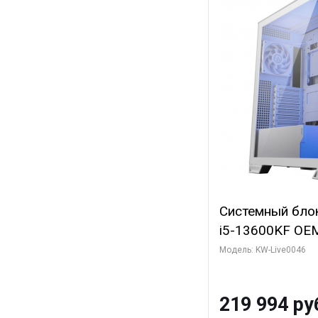
Системный блок 
i5-13600KF OEM 
7, C14 8EC/6PC
Модель: KW-Live0046
Gigabyte RTX5
8GB GDDR7 128b
219 994 ру
SSD)