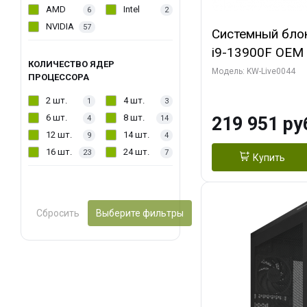
AMD
Intel
6
2
NVIDIA
57
Системный блок 
i9-13900F OEM (
КОЛИЧЕСТВО ЯДЕР
7, Efficient-co/
Модель: KW-Live0044
ПРОЦЕССОРА
модуля)/ Gigab
2 шт.
4 шт.
1
3
AERO OC 16GB 
6 шт.
8 шт.
219 951 ру
4
14
HD/ 512 ГБ SSD
12 шт.
14 шт.
9
4
16 шт.
24 шт.
23
7
Купить
Сбросить
Выберите фильтры