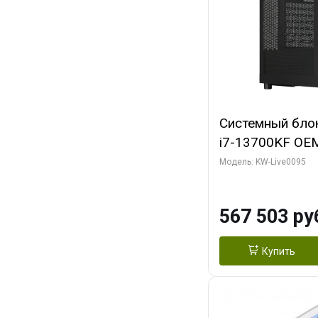
Системный блок 
i7-13700KF OEM 
7, C16 8EC/8PC
Модель: KW-Live0095
модуля)/ Afox
GDDR6X 384-Bi
567 503 ру
Turbo/ 512 ГБ 
Купить