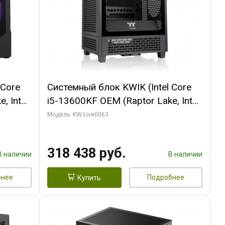
 Core
Системный блок KWIK (Intel Core
, Intel
i5-13600KF OEM (Raptor Lake, Intel
Palit
7, C14 8EC/6PC/ 64 ГБ ОЗУ/ MSI
Модель: KW-Live0063
6GB
RTX5080 VENTUS 3X OC 16GB
0 ГБ
GDDR7 256bit 3xDP HDMI/ 512 ГБ
318 438 руб.
SSD)
В наличии
В наличии
бнее
Подробнее
Купить