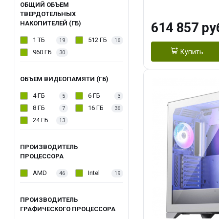
модуля)/ Afox
ОБЩИЙ ОБЪЕМ
ТВЕРДОТЕЛЬНЫХ
GDDR6X 384-Bi
НАКОПИТЕЛЕЙ (ГБ)
614 857 ру
Turbo/ 1 ТБ SS
1 ТБ
512 ГБ
19
16
Купить
960 ГБ
30
ОБЪЕМ ВИДЕОПАМЯТИ (ГБ)
4 ГБ
6 ГБ
5
3
8 ГБ
16 ГБ
7
36
24 ГБ
13
ПРОИЗВОДИТЕЛЬ
ПРОЦЕССОРА
AMD
Intel
46
19
ПРОИЗВОДИТЕЛЬ
ГРАФИЧЕСКОГО ПРОЦЕССОРА