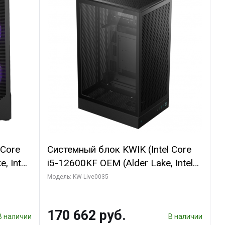
 Core
Системный блок KWIK (Intel Core
, Intel
i5-12600KF OEM (Alder Lake, Intel
(2
7, C10 4EC/6PC// 64 ГБ ОЗУ/ Ninja
Модель: KW-Live0035
Sinotex GTX1650 4GB 128bit
R7
GDDR6 DVI DP HDMI 2/ 960 ГБ
170 662 руб.
D)
SSD)
В наличии
В наличии