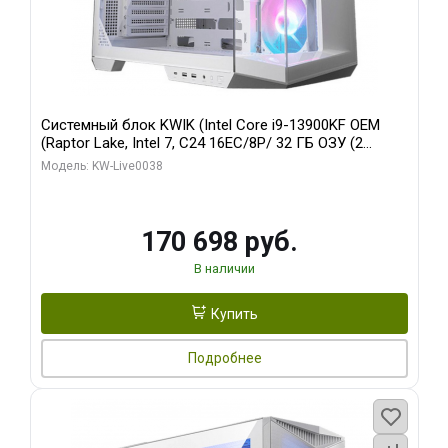
Системный блок KWIK (Intel Core i9-13900KF OEM
(Raptor Lake, Intel 7, C24 16EC/8P/ 32 ГБ ОЗУ (2
модуля)/ Gigabyte RX9070XT GAMING OC 16GB GDDR6
Модель: KW-Live0038
256bit 2xDP 2/ 960 ГБ SSD)
170 698 руб.
В наличии
Купить
Подробнее