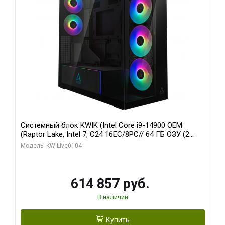
Системный блок KWIK (Intel Core i9-14900 OEM
(Raptor Lake, Intel 7, C24 16EC/8PC// 64 ГБ ОЗУ (2
модуля)/ Afox RTX4090 24GB GDDR6X 384-Bit 3xDP
Модель: KW-Live0104
HDMI ATX Turbo/ 1 ТБ SSD)
614 857 руб.
В наличии
Купить