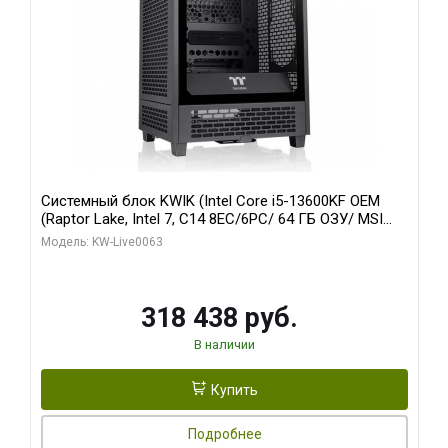
Системный блок KWIK (Intel Core i5-13600KF OEM
(Raptor Lake, Intel 7, C14 8EC/6PC/ 64 ГБ ОЗУ/ MSI
RTX5080 VENTUS 3X OC 16GB GDDR7 256bit 3xDP
Модель: KW-Live0063
HDMI/ 512 ГБ SSD)
318 438 руб.
В наличии
Купить
Подробнее