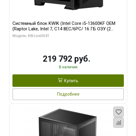
Системный блок KWIK (Intel Core i5-13600KF OEM
(Raptor Lake, Intel 7, C14 8EC/6PC/ 16 ГБ ОЗУ (2
модуля)/ Palit RTX5080 GAMINGPRO OC 16GB GDDR7
Модель: KW-Live0041
256bit 3xDP HD/ 512 ГБ SSD)
219 792 руб.
В наличии
Купить
Подробнее