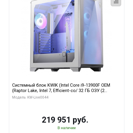
Системный блок KWIK (Intel Core i9-13900F OEM
(Raptor Lake, Intel 7, Efficient-co/ 32 ГБ ОЗУ (2
модуля)/ Gigabyte RTX5070Ti AERO OC 16GB GDDR7
Модель: KW-Live0044
256bit 3xDP HD/ 512 ГБ SSD)
219 951 руб.
В наличии