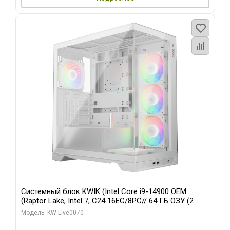
Системный блок KWIK (Intel Core i9-14900 OEM
(Raptor Lake, Intel 7, C24 16EC/8PC// 64 ГБ ОЗУ (2
модуля)/ Gigabyte RTX5080 XTREME WATERFORCE
Модель: KW-Live0070
16GB GDDR7 256bit/ 960 ГБ SSD)