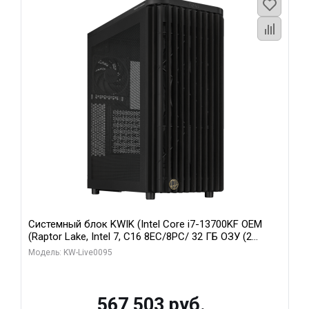
Системный блок KWIK (Intel Core i7-13700KF OEM
(Raptor Lake, Intel 7, C16 8EC/8PC/ 32 ГБ ОЗУ (2
модуля)/ Afox RTX4090 24GB GDDR6X 384-Bit 3xDP
Модель: KW-Live0095
HDMI ATX Turbo/ 512 ГБ SSD)
567 503 руб.