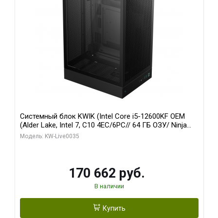
Системный блок KWIK (Intel Core i5-12600KF OEM
(Alder Lake, Intel 7, C10 4EC/6PC// 64 ГБ ОЗУ/ Ninja
Sinotex GTX1650 4GB 128bit GDDR6 DVI DP HDMI 2/
Модель: KW-Live0035
960 ГБ SSD)
170 662 руб.
В наличии
Купить