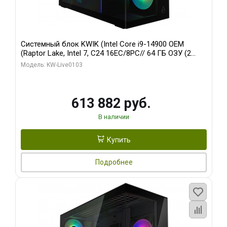
Системный блок KWIK (Intel Core i9-14900 OEM
(Raptor Lake, Intel 7, C24 16EC/8PC// 64 ГБ ОЗУ (2
модуля)/ Afox RTX4090 24GB GDDR6X 384-Bit 3xDP
Модель: KW-Live0103
HDMI ATX Turbo/ 960 ГБ SSD)
613 882 руб.
В наличии
Купить
Подробнее