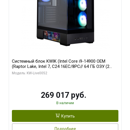
Системный блок KWIK (Intel Core i9-14900 OEM
(Raptor Lake, Intel 7, C24 16EC/8PC// 64 ГБ ОЗУ (2
модуля)/ Palit RTX5080 GAMINGPRO OC 16GB GDDR7
Модель: KW-Live0052
256bit 3xDP HD/ 512 ГБ SSD)
269 017 руб.
В наличии
Купить
Подробнее