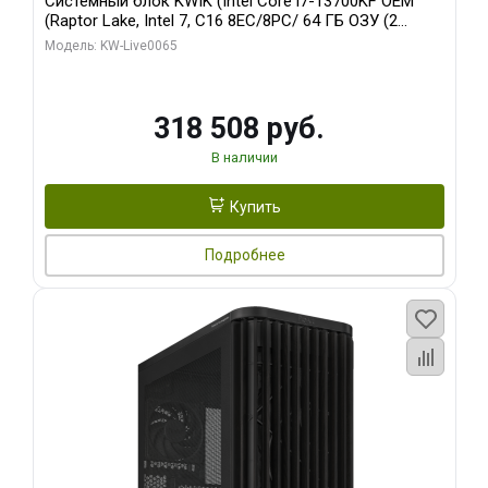
Системный блок KWIK (Intel Core i7-13700KF OEM
(Raptor Lake, Intel 7, C16 8EC/8PC/ 64 ГБ ОЗУ (2
модуля)/ ASUS RTX5080 PROART OC 16GB GDDR7
Модель: KW-Live0065
256bit Type-C DP 2/ 1 ТБ SSD)
318 508 руб.
В наличии
Купить
Подробнее