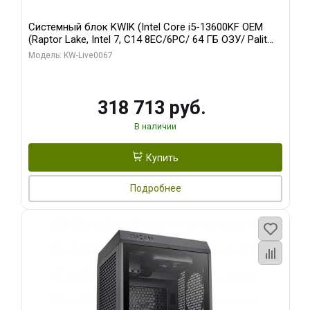
Системный блок KWIK (Intel Core i5-13600KF OEM
(Raptor Lake, Intel 7, C14 8EC/6PC/ 64 ГБ ОЗУ/ Palit
RTX5080 GAMINGPRO OC 16GB GDDR7 256bit 3xDP
Модель: KW-Live0067
HD/ 960 ГБ SSD)
318 713 руб.
В наличии
Купить
Подробнее