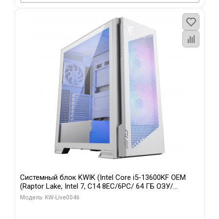
Системный блок KWIK (Intel Core i5-13600KF OEM
(Raptor Lake, Intel 7, C14 8EC/6PC/ 64 ГБ ОЗУ/
Gigabyte RTX5060Ti GAMING OC 8GB GDDR7 128bit
Модель: KW-Live0046
3xDP H/ 960 ГБ SSD)