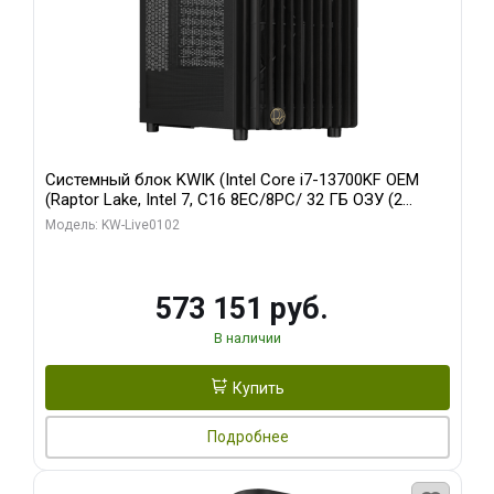
Системный блок KWIK (Intel Core i7-13700KF OEM
(Raptor Lake, Intel 7, C16 8EC/8PC/ 32 ГБ ОЗУ (2
модуля)/ Afox RTX4090 24GB GDDR6X 384-Bit 3xDP
Модель: KW-Live0102
HDMI ATX Turbo/ 960 ГБ SSD)
573 151 руб.
В наличии
Купить
Подробнее