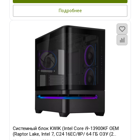
Подробнее
Системный блок KWIK (Intel Core i9-13900KF OEM
(Raptor Lake, Intel 7, C24 16EC/8P/ 64 ГБ ОЗУ (2
модуля)/ ASUS RTX5080 PROART OC 16GB GDDR7