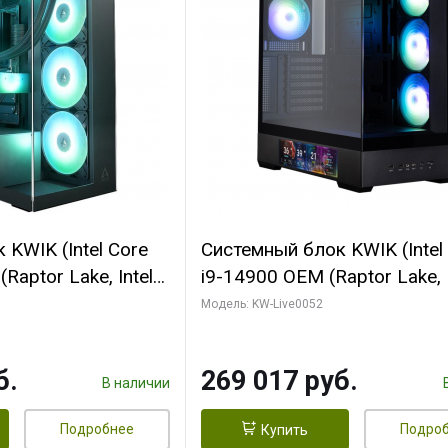
KWIK (Intel Core
Системный блок KWIK (Intel
Raptor Lake, Intel
i9-14900 OEM (Raptor Lake, I
C/ 64 ГБ ОЗУ (2
C24 16EC/8PC// 64 ГБ ОЗУ 
Модель: KW-Live0052
yte RTX5080
модуля)/ Palit RTX5080
FORCE 16GB
GAMINGPRO OC 16GB GDD
б.
269 017 руб.
1 ТБ SSD)
256bit 3xDP HD/ 512 ГБ SS
В наличии
Подробнее
Подро
Купить