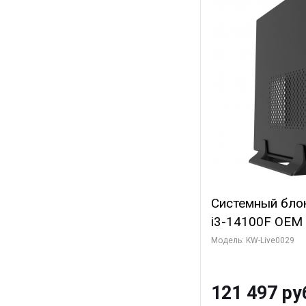
Системный блок 
i3-14100F OEM (
7, C4 0EC/4PC/
Модель: KW-Live0029
модуля)/ MSI 
2X OC PLUS 8G
121 497 ру
3xD/ 960 ГБ SS