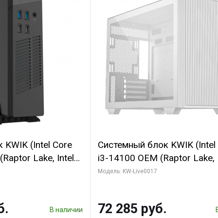
KWIK (Intel Core
Системный блок KWIK (Intel
Raptor Lake, Intel
i3-14100 OEM (Raptor Lake, I
T/ 64 ГБ ОЗУ (2
C4 0EC/4PC/T8/ 32 ГБ ОЗУ 
Модель: KW-Live0017
RTX5060Ti SHADOW
модуля)/ Gigabyte Arc A310
B GDDR7 128bit
WINDFORCE 4GB GDDR6 64b
б.
72 285 руб.
D)
2xDP 2xH/ 1 ТБ SSD)
В наличии