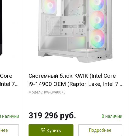
 Core
Системный блок KWIK (Intel Core
ntel 7,
i9-14900 OEM (Raptor Lake, Intel 7,
(2
C24 16EC/8PC// 64 ГБ ОЗУ (2
Модель: KW-Live0070
модуля)/ Gigabyte RTX5080
R7
XTREME WATERFORCE 16GB
319 296 руб.
D)
GDDR7 256bit/ 960 ГБ SSD)
В наличии
В наличии
бнее
Подробнее
Купить