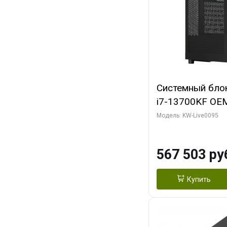
Системный блок 
i7-13700KF OEM 
7, C16 8EC/8PC
Модель: KW-Live0095
модуля)/ Afox
GDDR6X 384-Bi
567 503 ру
Turbo/ 512 ГБ 
Купить