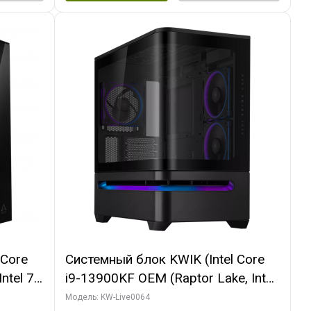
 Core
Системный блок KWIK (Intel Core
ntel 7,
i9-13900KF OEM (Raptor Lake, Intel
(2
7, C24 16EC/8P/ 64 ГБ ОЗУ (2
Модель: KW-Live0064