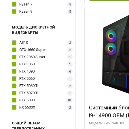
Ryzen 7
5
Ryzen 9
5
МОДЕЛЬ ДИСКРЕТНОЙ
ВИДЕОКАРТЫ
A310
2
GTX 1660 Super
2
RTX 2060 Super
1
RTX 3050
1
RTX 4090
6
RTX 5060
1
RTX 5060 Ti
2
RTX 5070 Ti
1
RTX 5080
10
Системный блок 
RX 6500XT
2
i9-14900 OEM (Ra
C24 16EC/8PC//
ОБЩИЙ ОБЪЕМ
Модель: KW-Live0103
ТВЕРДОТЕЛЬНЫХ