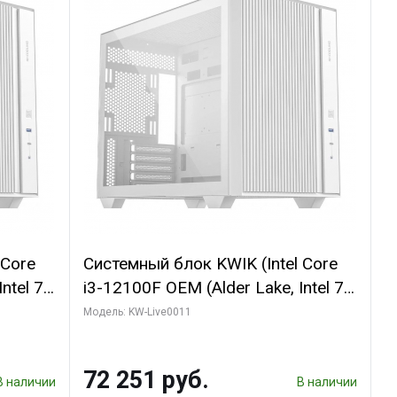
 Core
Системный блок KWIK (Intel Core
ntel 7,
i3-12100F OEM (Alder Lake, Intel 7,
(2
C4 0EC/4PC/T8/ 32 ГБ ОЗУ (2
Модель: KW-Live0011
модуля)/ MSI RTX3050 VENTUS 2X
it
E OC 6GB GDDR6 96bit 2xDP HDMI/
72 251 руб.
512 ГБ SSD)
В наличии
В наличии