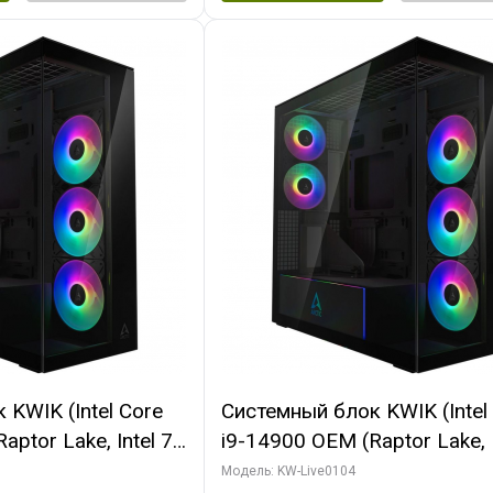
KWIK (Intel Core
Системный блок KWIK (Intel
ptor Lake, Intel 7,
i9-14900 OEM (Raptor Lake, I
 64 ГБ ОЗУ (2
C24 16EC/8PC// 64 ГБ ОЗУ 
Модель: KW-Live0104