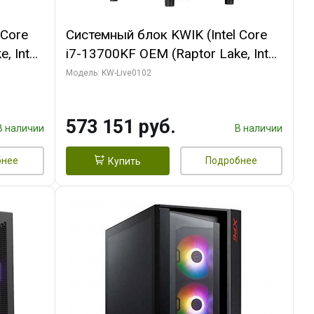
 Core
Системный блок KWIK (Intel Core
, Intel
i7-13700KF OEM (Raptor Lake, Intel
(2
7, C16 8EC/8PC/ 32 ГБ ОЗУ (2
Модель: KW-Live0102
ROART
модуля)/ Afox RTX4090 24GB
e-C DP
GDDR6X 384-Bit 3xDP HDMI ATX
573 151 руб.
Turbo/ 960 ГБ SSD)
В наличии
В наличии
бнее
Подробнее
Купить