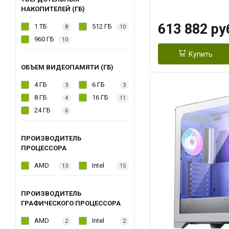
модуля)/ Afox
НАКОПИТЕЛЕЙ (ГБ)
GDDR6X 384-Bi
613 882 ру
1 ТБ
512 ГБ
8
10
Turbo/ 960 ГБ 
960 ГБ
10
Купить
ОБЪЕМ ВИДЕОПАМЯТИ (ГБ)
4 ГБ
6 ГБ
3
3
8 ГБ
16 ГБ
4
11
24 ГБ
6
ПРОИЗВОДИТЕЛЬ
ПРОЦЕССОРА
AMD
Intel
13
15
ПРОИЗВОДИТЕЛЬ
ГРАФИЧЕСКОГО ПРОЦЕССОРА
AMD
Intel
2
2