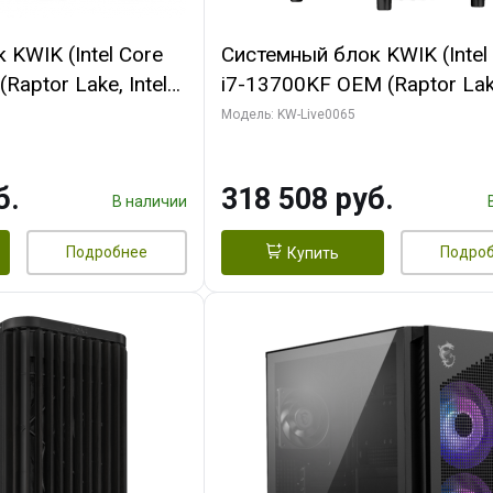
KWIK (Intel Core
Системный блок KWIK (Intel
Raptor Lake, Intel
i7-13700KF OEM (Raptor Lake
 32 ГБ ОЗУ (2
7, C16 8EC/8PC/ 64 ГБ ОЗУ 
Модель: KW-Live0065
yte RTX5070Ti
модуля)/ ASUS RTX5080 P
GDDR7 256bit 3xDP
OC 16GB GDDR7 256bit Typ
б.
318 508 руб.
)
2/ 1 ТБ SSD)
В наличии
Подробнее
Подро
Купить