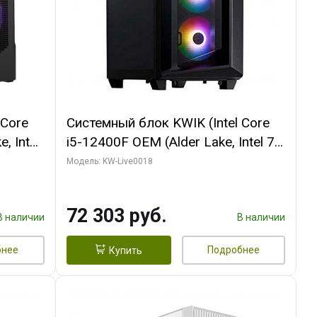
 Core
Системный блок KWIK (Intel Core
, Intel
i5-12400F OEM (Alder Lake, Intel 7,
(2
C6 0EC/6PC/T1/ 32 ГБ ОЗУ (2
Модель: KW-Live0018
модуля)/ Ninja Sinotex GTX1660
R7
SUPER 6GB GDDR6 192bit DVI DP /
72 303 руб.
D)
960 ГБ SSD)
В наличии
В наличии
бнее
Подробнее
Купить