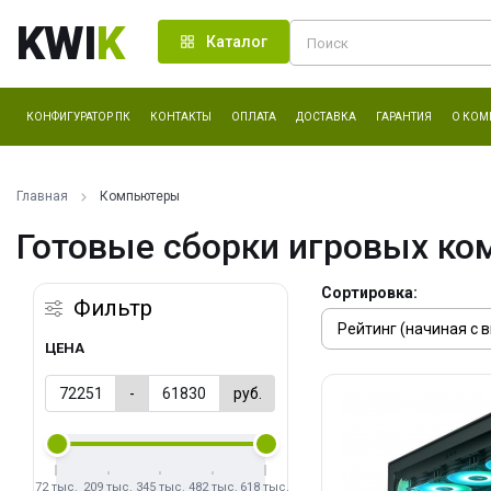
KWI
K
Каталог
КОНФИГУРАТОР ПК
КОНТАКТЫ
ОПЛАТА
ДОСТАВКА
ГАРАНТИЯ
О КОМ
Главная
Компьютеры
Готовые сборки игровых ко
Сортировка:
Фильтр
ЦЕНА
-
руб.
72 тыс.
209 тыс.
345 тыс.
482 тыс.
618 тыс.