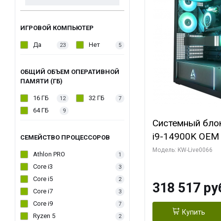
ИГРОВОЙ КОМПЬЮТЕР
Да
Нет
23
5
ОБЩИЙ ОБЪЕМ ОПЕРАТИВНОЙ
ПАМЯТИ (ГБ)
16 ГБ
32 ГБ
12
7
64 ГБ
9
Системный блок 
i9-14900K OEM (
СЕМЕЙСТВО ПРОЦЕССОРОВ
7, C24 16EC/8P
Модель: KW-Live0066
Athlon PRO
1
модуля)/ Gigab
Core i3
3
XTREME WATER
Core i5
2
318 517 ру
GDDR7 256bit/ 
Core i7
3
Core i9
7
Купить
Ryzen 5
2