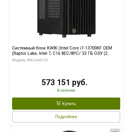
Системный блок KWIK (Intel Core i7-13700KF OEM
(Raptor Lake, Intel 7, C16 8EC/8PC/ 32 ГБ ОЗУ (2
модуля)/ Afox RTX4090 24GB GDDR6X 384-Bit 3xDP
Модель: KW-Live0102
HDMI ATX Turbo/ 960 ГБ SSD)
573 151 руб.
В наличии
Купить
Подробнее