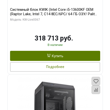
Системный блок KWIK (Intel Core i5-13600KF OEM
(Raptor Lake, Intel 7, C14 8EC/6PC/ 64 ГБ ОЗУ/ Palit
RTX5080 GAMINGPRO OC 16GB GDDR7 256bit 3xDP
Модель: KW-Live0067
HD/ 960 ГБ SSD)
318 713 руб.
В наличии
Купить
Подробнее