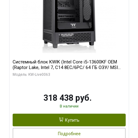
Системный блок KWIK (Intel Core i5-13600KF OEM
(Raptor Lake, Intel 7, C14 8EC/6PC/ 64 ГБ ОЗУ/ MSI
RTX5080 VENTUS 3X OC 16GB GDDR7 256bit 3xDP
Модель: KW-Live0063
HDMI/ 512 ГБ SSD)
318 438 руб.
В наличии
Купить
Подробнее