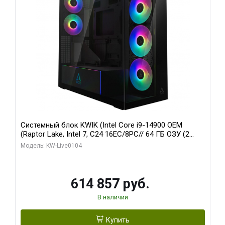
Системный блок KWIK (Intel Core i9-14900 OEM
(Raptor Lake, Intel 7, C24 16EC/8PC// 64 ГБ ОЗУ (2
модуля)/ Afox RTX4090 24GB GDDR6X 384-Bit 3xDP
Модель: KW-Live0104
HDMI ATX Turbo/ 1 ТБ SSD)
614 857 руб.
В наличии
Купить