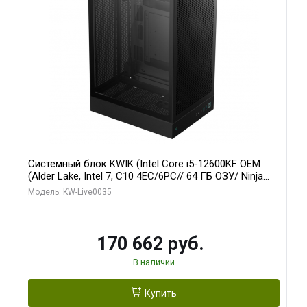
Системный блок KWIK (Intel Core i5-12600KF OEM
(Alder Lake, Intel 7, C10 4EC/6PC// 64 ГБ ОЗУ/ Ninja
Sinotex GTX1650 4GB 128bit GDDR6 DVI DP HDMI 2/
Модель: KW-Live0035
960 ГБ SSD)
170 662 руб.
В наличии
Купить