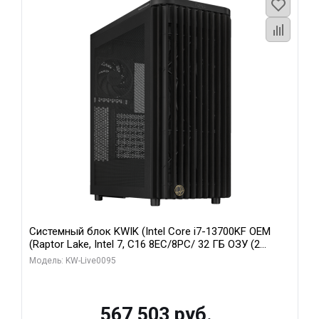
Системный блок KWIK (Intel Core i7-13700KF OEM
(Raptor Lake, Intel 7, C16 8EC/8PC/ 32 ГБ ОЗУ (2
модуля)/ Afox RTX4090 24GB GDDR6X 384-Bit 3xDP
Модель: KW-Live0095
HDMI ATX Turbo/ 512 ГБ SSD)
567 503 руб.