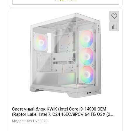
Системный блок KWIK (Intel Core i9-14900 OEM
(Raptor Lake, Intel 7, C24 16EC/8PC// 64 ГБ ОЗУ (2
модуля)/ Gigabyte RTX5080 XTREME WATERFORCE
Модель: KW-Live0070
16GB GDDR7 256bit/ 960 ГБ SSD)