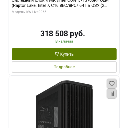
Системный блок KWIK (Intel Core i7-13700KF OEM
(Raptor Lake, Intel 7, C16 8EC/8PC/ 64 ГБ ОЗУ (2
модуля)/ ASUS RTX5080 PROART OC 16GB GDDR7
Модель: KW-Live0065
256bit Type-C DP 2/ 1 ТБ SSD)
318 508 руб.
В наличии
Купить
Подробнее