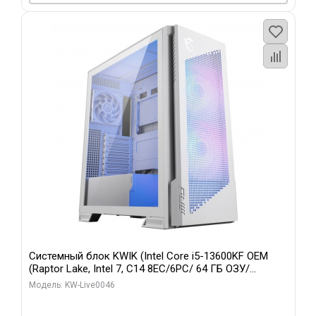
Системный блок KWIK (Intel Core i5-13600KF OEM
(Raptor Lake, Intel 7, C14 8EC/6PC/ 64 ГБ ОЗУ/
Gigabyte RTX5060Ti GAMING OC 8GB GDDR7 128bit
Модель: KW-Live0046
3xDP H/ 960 ГБ SSD)