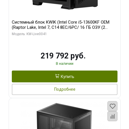
Системный блок KWIK (Intel Core i5-13600KF OEM
(Raptor Lake, Intel 7, C14 8EC/6PC/ 16 ГБ ОЗУ (2
модуля)/ Palit RTX5080 GAMINGPRO OC 16GB GDDR7
Модель: KW-Live0041
256bit 3xDP HD/ 512 ГБ SSD)
219 792 руб.
В наличии
Купить
Подробнее