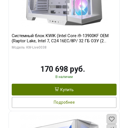
Системный блок KWIK (Intel Core i9-13900KF OEM
(Raptor Lake, Intel 7, C24 16EC/8P/ 32 ГБ ОЗУ (2
модуля)/ Gigabyte RX9070XT GAMING OC 16GB GDDR6
Модель: KW-Live0038
256bit 2xDP 2/ 960 ГБ SSD)
170 698 руб.
В наличии
Купить
Подробнее