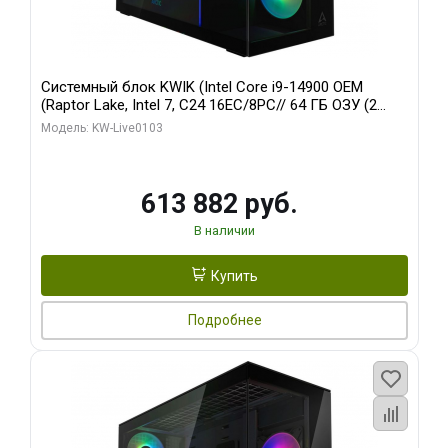
Системный блок KWIK (Intel Core i9-14900 OEM
(Raptor Lake, Intel 7, C24 16EC/8PC// 64 ГБ ОЗУ (2
модуля)/ Afox RTX4090 24GB GDDR6X 384-Bit 3xDP
Модель: KW-Live0103
HDMI ATX Turbo/ 960 ГБ SSD)
613 882 руб.
В наличии
Купить
Подробнее