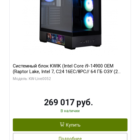
Системный блок KWIK (Intel Core i9-14900 OEM
(Raptor Lake, Intel 7, C24 16EC/8PC// 64 ГБ ОЗУ (2
модуля)/ Palit RTX5080 GAMINGPRO OC 16GB GDDR7
Модель: KW-Live0052
256bit 3xDP HD/ 512 ГБ SSD)
269 017 руб.
В наличии
Купить
Подробнее