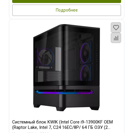
Подробнее
Системный блок KWIK (Intel Core i9-13900KF OEM
(Raptor Lake, Intel 7, C24 16EC/8P/ 64 ГБ ОЗУ (2
модуля)/ ASUS RTX5080 PROART OC 16GB GDDR7