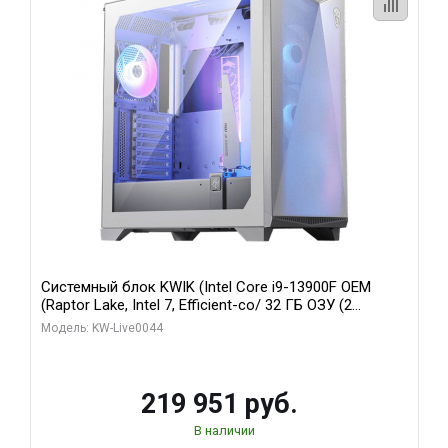
Системный блок KWIK (Intel Core i9-13900F OEM
(Raptor Lake, Intel 7, Efficient-co/ 32 ГБ ОЗУ (2
модуля)/ Gigabyte RTX5070Ti AERO OC 16GB GDDR7
Модель: KW-Live0044
256bit 3xDP HD/ 512 ГБ SSD)
219 951 руб.
В наличии