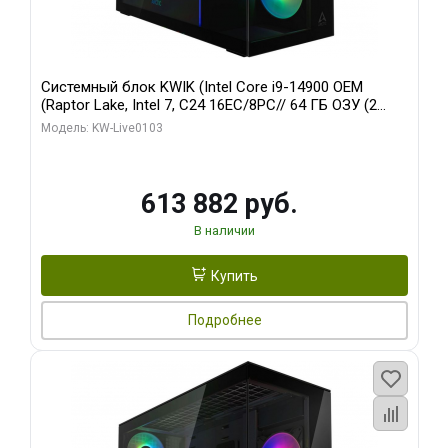
Системный блок KWIK (Intel Core i9-14900 OEM
(Raptor Lake, Intel 7, C24 16EC/8PC// 64 ГБ ОЗУ (2
модуля)/ Afox RTX4090 24GB GDDR6X 384-Bit 3xDP
Модель: KW-Live0103
HDMI ATX Turbo/ 960 ГБ SSD)
613 882 руб.
В наличии
Купить
Подробнее