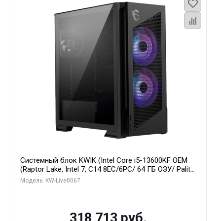
Системный блок KWIK (Intel Core i5-13600KF OEM
(Raptor Lake, Intel 7, C14 8EC/6PC/ 64 ГБ ОЗУ/ Palit
RTX5080 GAMINGPRO OC 16GB GDDR7 256bit 3xDP
Модель: KW-Live0067
HD/ 960 ГБ SSD)
318 713 руб.