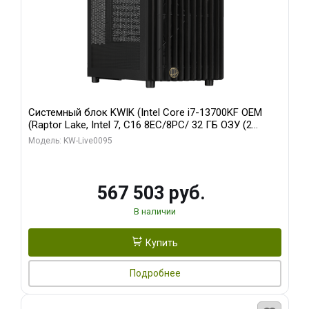
Системный блок KWIK (Intel Core i7-13700KF OEM
(Raptor Lake, Intel 7, C16 8EC/8PC/ 32 ГБ ОЗУ (2
модуля)/ Afox RTX4090 24GB GDDR6X 384-Bit 3xDP
Модель: KW-Live0095
HDMI ATX Turbo/ 512 ГБ SSD)
567 503 руб.
В наличии
Купить
Подробнее