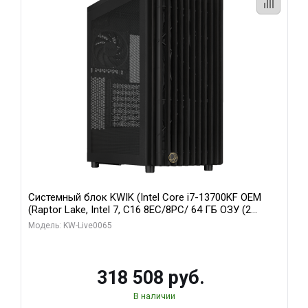
Системный блок KWIK (Intel Core i7-13700KF OEM
(Raptor Lake, Intel 7, C16 8EC/8PC/ 64 ГБ ОЗУ (2
модуля)/ ASUS RTX5080 PROART OC 16GB GDDR7
Модель: KW-Live0065
256bit Type-C DP 2/ 1 ТБ SSD)
318 508 руб.
В наличии