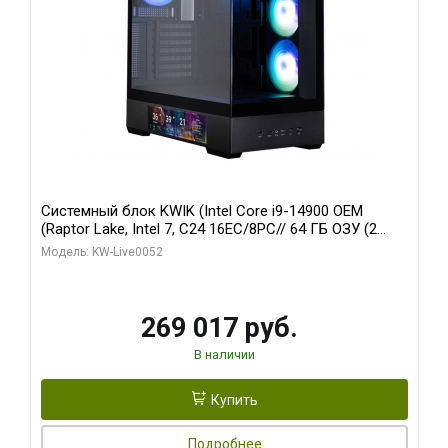
Системный блок KWIK (Intel Core i9-14900 OEM
(Raptor Lake, Intel 7, C24 16EC/8PC// 64 ГБ ОЗУ (2
модуля)/ Palit RTX5080 GAMINGPRO OC 16GB GDDR7
Модель: KW-Live0052
256bit 3xDP HD/ 512 ГБ SSD)
269 017 руб.
В наличии
Купить
Подробнее