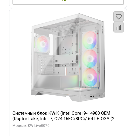
Системный блок KWIK (Intel Core i9-14900 OEM
(Raptor Lake, Intel 7, C24 16EC/8PC// 64 ГБ ОЗУ (2
модуля)/ Gigabyte RTX5080 XTREME WATERFORCE
Модель: KW-Live0070
16GB GDDR7 256bit/ 960 ГБ SSD)