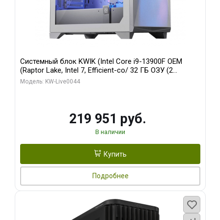
Системный блок KWIK (Intel Core i9-13900F OEM
(Raptor Lake, Intel 7, Efficient-co/ 32 ГБ ОЗУ (2
модуля)/ Gigabyte RTX5070Ti AERO OC 16GB GDDR7
Модель: KW-Live0044
256bit 3xDP HD/ 512 ГБ SSD)
219 951 руб.
В наличии
Купить
Подробнее