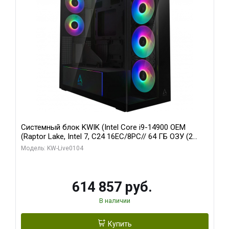
Системный блок KWIK (Intel Core i9-14900 OEM
(Raptor Lake, Intel 7, C24 16EC/8PC// 64 ГБ ОЗУ (2
модуля)/ Afox RTX4090 24GB GDDR6X 384-Bit 3xDP
Модель: KW-Live0104
HDMI ATX Turbo/ 1 ТБ SSD)
614 857 руб.
В наличии
Купить