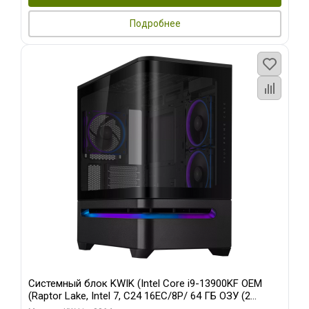
Подробнее
Системный блок KWIK (Intel Core i9-13900KF OEM
(Raptor Lake, Intel 7, C24 16EC/8P/ 64 ГБ ОЗУ (2
модуля)/ ASUS RTX5080 PROART OC 16GB GDDR7