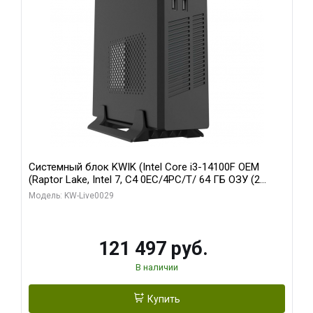
Системный блок KWIK (Intel Core i3-14100F OEM
(Raptor Lake, Intel 7, C4 0EC/4PC/T/ 64 ГБ ОЗУ (2
модуля)/ MSI RTX5060Ti SHADOW 2X OC PLUS 8GB
Модель: KW-Live0029
GDDR7 128bit 3xD/ 960 ГБ SSD)
121 497 руб.
В наличии
Купить