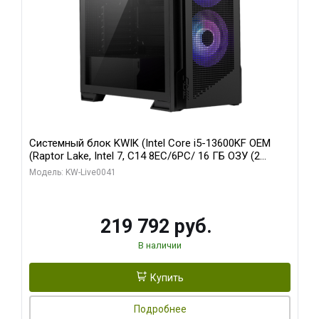
Системный блок KWIK (Intel Core i5-13600KF OEM
(Raptor Lake, Intel 7, C14 8EC/6PC/ 16 ГБ ОЗУ (2
модуля)/ Palit RTX5080 GAMINGPRO OC 16GB GDDR7
Модель: KW-Live0041
256bit 3xDP HD/ 512 ГБ SSD)
219 792 руб.
В наличии
Купить
Подробнее