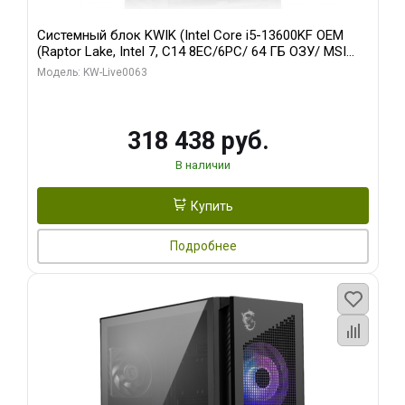
Системный блок KWIK (Intel Core i5-13600KF OEM
(Raptor Lake, Intel 7, C14 8EC/6PC/ 64 ГБ ОЗУ/ MSI
RTX5080 VENTUS 3X OC 16GB GDDR7 256bit 3xDP
Модель: KW-Live0063
HDMI/ 512 ГБ SSD)
318 438 руб.
В наличии
Купить
Подробнее