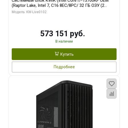
Системный блок KWIK (Intel Core i7-13700KF OEM
(Raptor Lake, Intel 7, C16 8EC/8PC/ 32 ГБ ОЗУ (2
модуля)/ Afox RTX4090 24GB GDDR6X 384-Bit 3xDP
Модель: KW-Live0102
HDMI ATX Turbo/ 960 ГБ SSD)
573 151 руб.
В наличии
Купить
Подробнее