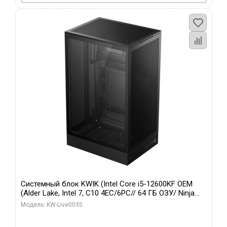
Системный блок KWIK (Intel Core i5-12600KF OEM
(Alder Lake, Intel 7, C10 4EC/6PC// 64 ГБ ОЗУ/ Ninja
Sinotex GTX1650 4GB 128bit GDDR6 DVI DP HDMI 2/
Модель: KW-Live0035
960 ГБ SSD)