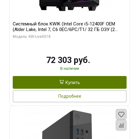
Системный блок KWIK (Intel Core i5-12400F OEM
(Alder Lake, Intel 7, C6 0EC/6PC/T1/ 32 ГБ ОЗУ (2
модуля)/ Ninja Sinotex GTX1660 SUPER 6GB GDDR6
Модель: KW-Live0018
192bit DVI DP / 960 ГБ SSD)
72 303 руб.
В наличии
Купить
Подробнее