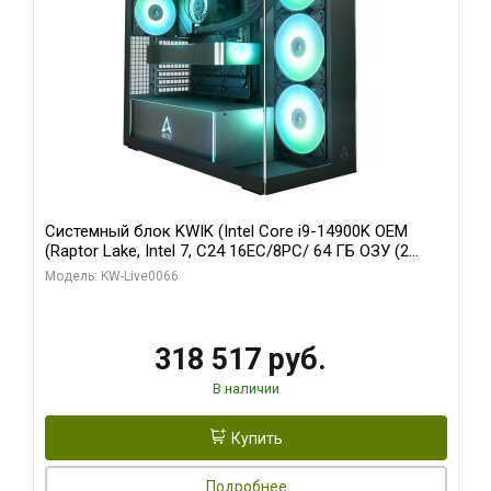
Системный блок KWIK (Intel Core i9-14900K OEM
(Raptor Lake, Intel 7, C24 16EC/8PC/ 64 ГБ ОЗУ (2
модуля)/ Gigabyte RTX5080 XTREME WATERFORCE
Модель: KW-Live0066
16GB GDDR7 256bit/ 1 ТБ SSD)
318 517 руб.
В наличии
Купить
Подробнее