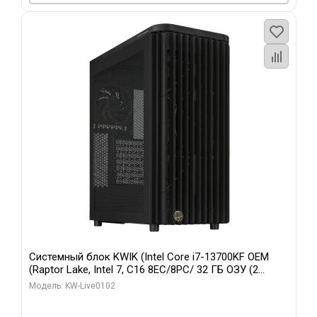
Системный блок KWIK (Intel Core i7-13700KF OEM
(Raptor Lake, Intel 7, C16 8EC/8PC/ 32 ГБ ОЗУ (2
модуля)/ Afox RTX4090 24GB GDDR6X 384-Bit 3xDP
Модель: KW-Live0102
HDMI ATX Turbo/ 960 ГБ SSD)