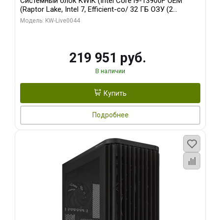
Системный блок KWIK (Intel Core i9-13900F OEM
(Raptor Lake, Intel 7, Efficient-co/ 32 ГБ ОЗУ (2
модуля)/ Gigabyte RTX5070Ti AERO OC 16GB GDDR7
Модель: KW-Live0044
256bit 3xDP HD/ 512 ГБ SSD)
219 951 руб.
В наличии
Купить
Подробнее