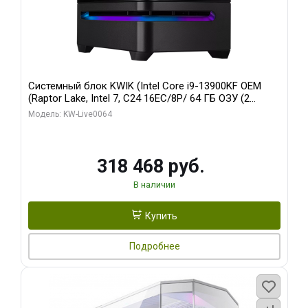
Системный блок KWIK (Intel Core i9-13900KF OEM
(Raptor Lake, Intel 7, C24 16EC/8P/ 64 ГБ ОЗУ (2
модуля)/ ASUS RTX5080 PROART OC 16GB GDDR7
Модель: KW-Live0064
256bit Type-C DP 2/ 512 ГБ SSD)
318 468 руб.
В наличии
Купить
Подробнее