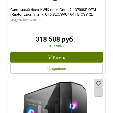
Системный блок KWIK (Intel Core i7-13700KF OEM
(Raptor Lake, Intel 7, C16 8EC/8PC/ 64 ГБ ОЗУ (2
модуля)/ ASUS RTX5080 PROART OC 16GB GDDR7
Модель: KW-Live0065
256bit Type-C DP 2/ 1 ТБ SSD)
318 508 руб.
В наличии
Купить
Подробнее