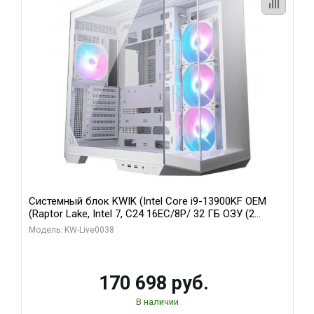
Системный блок KWIK (Intel Core i9-13900KF OEM
(Raptor Lake, Intel 7, C24 16EC/8P/ 32 ГБ ОЗУ (2
модуля)/ Gigabyte RX9070XT GAMING OC 16GB GDDR6
Модель: KW-Live0038
256bit 2xDP 2/ 960 ГБ SSD)
170 698 руб.
В наличии