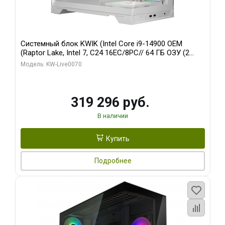
Системный блок KWIK (Intel Core i9-14900 OEM
(Raptor Lake, Intel 7, C24 16EC/8PC// 64 ГБ ОЗУ (2
модуля)/ Gigabyte RTX5080 XTREME WATERFORCE
Модель: KW-Live0070
16GB GDDR7 256bit/ 960 ГБ SSD)
319 296 руб.
В наличии
Купить
Подробнее