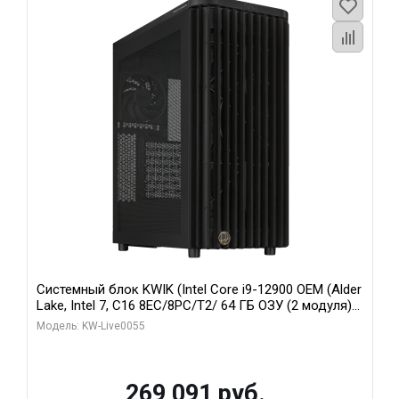
Системный блок KWIK (Intel Core i9-12900 OEM (Alder
Lake, Intel 7, C16 8EC/8PC/T2/ 64 ГБ ОЗУ (2 модуля)/
MSI RTX5080 SHADOW 3X OC 16GB GDDR7 256bit 3xDP
Модель: KW-Live0055
HDMI/ 1 ТБ SSD)
269 091 руб.