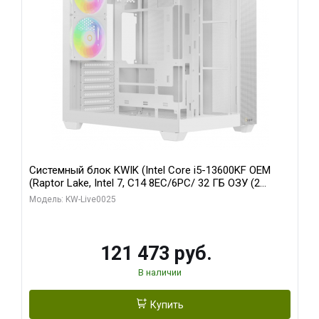
Системный блок KWIK (Intel Core i5-13600KF OEM
(Raptor Lake, Intel 7, C14 8EC/6PC/ 32 ГБ ОЗУ (2
модуля)/ Gigabyte RTX5060 WINDFORCE OC 8GB
Модель: KW-Live0025
GDDR7 128bit 3xDP / 960 ГБ SSD)
121 473 руб.
В наличии
Купить