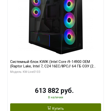
Системный блок KWIK (Intel Core i9-14900 OEM
(Raptor Lake, Intel 7, C24 16EC/8PC// 64 ГБ ОЗУ (2
модуля)/ Afox RTX4090 24GB GDDR6X 384-Bit 3xDP
Модель: KW-Live0103
HDMI ATX Turbo/ 960 ГБ SSD)
613 882 руб.
В наличии
Купить