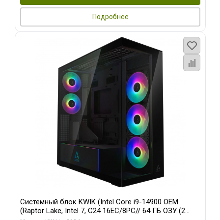
Подробнее
Системный блок KWIK (Intel Core i9-14900 OEM
(Raptor Lake, Intel 7, C24 16EC/8PC// 64 ГБ ОЗУ (2
модуля)/ Afox RTX4090 24GB GDDR6X 384-Bit 3xDP