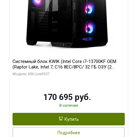
Системный блок KWIK (Intel Core i7-13700KF OEM
(Raptor Lake, Intel 7, C16 8EC/8PC/ 32 ГБ ОЗУ (2
модуля)/ Gigabyte RTX5070 AERO OC 12GB GDDR7
Модель: KW-Live0037
192bit 3xDP HDMI/ 1 ТБ SSD)
170 695 руб.
В наличии
Купить
Подробнее