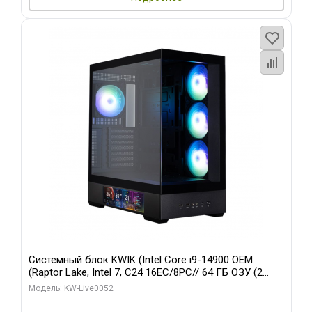
Системный блок KWIK (Intel Core i9-14900 OEM
(Raptor Lake, Intel 7, C24 16EC/8PC// 64 ГБ ОЗУ (2
модуля)/ Palit RTX5080 GAMINGPRO OC 16GB GDDR7
Модель: KW-Live0052
256bit 3xDP HD/ 512 ГБ SSD)