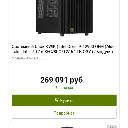
Системный блок KWIK (Intel Core i9-12900 OEM (Alder
Lake, Intel 7, C16 8EC/8PC/T2/ 64 ГБ ОЗУ (2 модуля)/
Palit RTX5080 INFINITY 3 OC 16GB GDDR7 256bit 3xDP
Модель: KW-Live0056
H/ 1 ТБ SSD)
269 091 руб.
В наличии
Купить
Подробнее