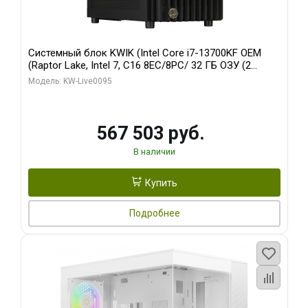
Системный блок KWIK (Intel Core i7-13700KF OEM
(Raptor Lake, Intel 7, C16 8EC/8PC/ 32 ГБ ОЗУ (2
модуля)/ Afox RTX4090 24GB GDDR6X 384-Bit 3xDP
Модель: KW-Live0095
HDMI ATX Turbo/ 512 ГБ SSD)
567 503 руб.
В наличии
Купить
Подробнее