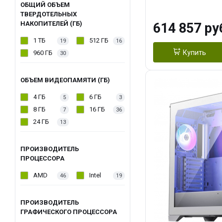
модуля)/ Afox
ОБЩИЙ ОБЪЕМ
ТВЕРДОТЕЛЬНЫХ
GDDR6X 384-Bi
НАКОПИТЕЛЕЙ (ГБ)
614 857 ру
Turbo/ 1 ТБ SS
1 ТБ
512 ГБ
19
16
Купить
960 ГБ
30
ОБЪЕМ ВИДЕОПАМЯТИ (ГБ)
4 ГБ
6 ГБ
5
3
8 ГБ
16 ГБ
7
36
24 ГБ
13
ПРОИЗВОДИТЕЛЬ
ПРОЦЕССОРА
AMD
Intel
46
19
ПРОИЗВОДИТЕЛЬ
ГРАФИЧЕСКОГО ПРОЦЕССОРА