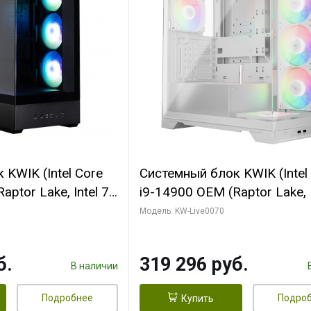
KWIK (Intel Core
Системный блок KWIK (Intel
ptor Lake, Intel 7,
i9-14900 OEM (Raptor Lake, I
 64 ГБ ОЗУ (2
C24 16EC/8PC// 64 ГБ ОЗУ 
Модель: KW-Live0070
 RTX5080
модуля)/ Gigabyte RTX5080
 16GB GDDR7
XTREME WATERFORCE 16G
б.
319 296 руб.
/ 512 ГБ SSD)
GDDR7 256bit/ 960 ГБ SSD)
В наличии
Подробнее
Подро
Купить