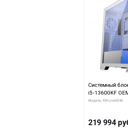
Системный блок 
i5-13600KF OEM 
7, C14 8EC/6PC
Модель: KW-Live0046
Gigabyte RTX5
8GB GDDR7 128b
219 994 ру
SSD)