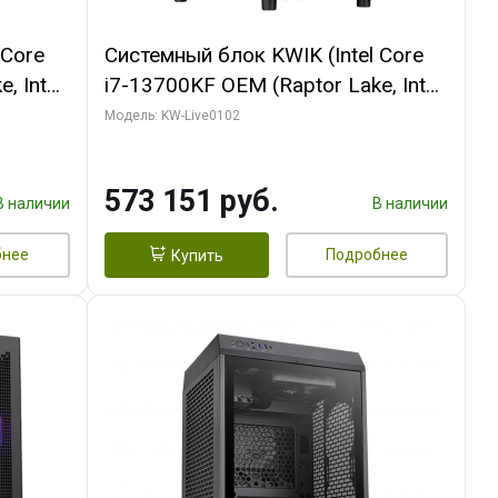
 Core
Системный блок KWIK (Intel Core
, Intel
i7-13700KF OEM (Raptor Lake, Intel
(2
7, C16 8EC/8PC/ 32 ГБ ОЗУ (2
Модель: KW-Live0102
ROART
модуля)/ Afox RTX4090 24GB
e-C DP
GDDR6X 384-Bit 3xDP HDMI ATX
573 151 руб.
Turbo/ 960 ГБ SSD)
В наличии
В наличии
бнее
Подробнее
Купить