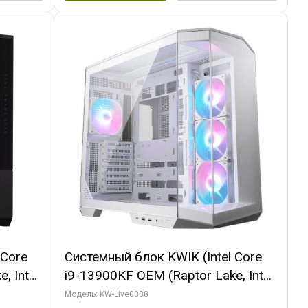
 Core
Системный блок KWIK (Intel Core
, Intel
i9-13900KF OEM (Raptor Lake, Intel
(2
7, C24 16EC/8P/ 32 ГБ ОЗУ (2
Модель: KW-Live0038