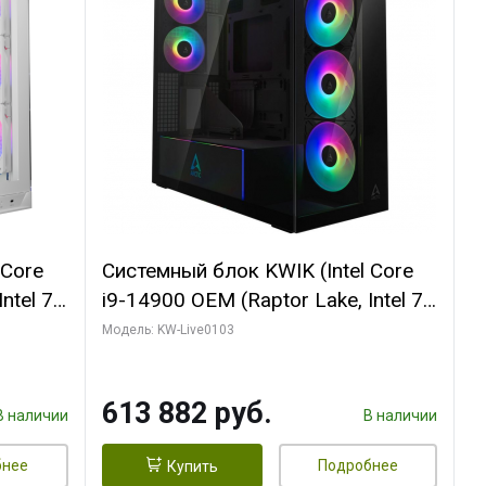
 Core
Системный блок KWIK (Intel Core
ntel 7,
i9-14900 OEM (Raptor Lake, Intel 7,
(2
C24 16EC/8PC// 64 ГБ ОЗУ (2
Модель: KW-Live0103
модуля)/ Afox RTX4090 24GB
B
GDDR6X 384-Bit 3xDP HDMI ATX
613 882 руб.
Turbo/ 960 ГБ SSD)
В наличии
В наличии
бнее
Подробнее
Купить