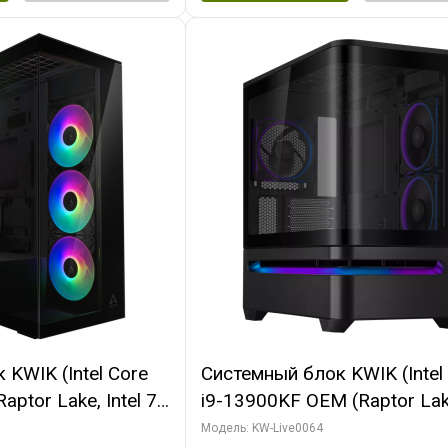
KWIK (Intel Core
Системный блок KWIK (Intel
ptor Lake, Intel 7,
i9-13900KF OEM (Raptor Lake
 64 ГБ ОЗУ (2
7, C24 16EC/8P/ 64 ГБ ОЗУ 
Модель: KW-Live0064