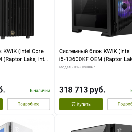
KWIK (Intel Core
Системный блок KWIK (Intel
(Raptor Lake, Intel
i5-13600KF OEM (Raptor Lake
/ 32 ГБ ОЗУ (2
7, C14 8EC/6PC/ 64 ГБ ОЗУ/ 
Модель: KW-Live0067
 RTX4090 24GB
RTX5080 GAMINGPRO OC 1
t 3xDP HDMI ATX
GDDR7 256bit 3xDP HD/ 96
б.
318 713 руб.
SSD)
SSD)
В наличии
Подробнее
Подро
Купить