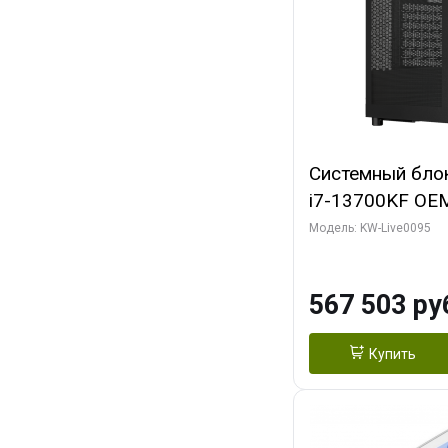
Системный блок 
i7-13700KF OEM 
7, C16 8EC/8PC
Модель: KW-Live0095
модуля)/ Afox
GDDR6X 384-Bi
567 503 ру
Turbo/ 512 ГБ 
Купить