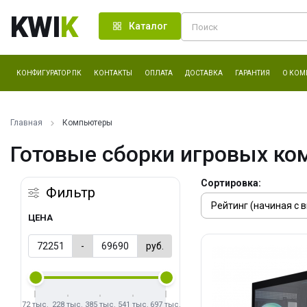
KWI
K
Каталог
КОНФИГУРАТОР ПК
КОНТАКТЫ
ОПЛАТА
ДОСТАВКА
ГАРАНТИЯ
О КОМ
Главная
Компьютеры
Готовые сборки игровых ко
Сортировка:
Фильтр
ЦЕНА
-
руб.
72 тыс.
228 тыс.
385 тыс.
541 тыс.
697 тыс.