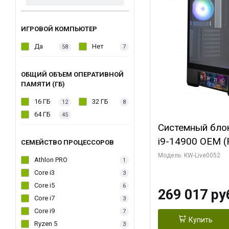
ИГРОВОЙ КОМПЬЮТЕР
Да
Нет
58
7
ОБЩИЙ ОБЪЕМ ОПЕРАТИВНОЙ
ПАМЯТИ (ГБ)
16 ГБ
32 ГБ
12
8
64 ГБ
45
Системный блок 
i9-14900 OEM (Ra
СЕМЕЙСТВО ПРОЦЕССОРОВ
C24 16EC/8PC//
Модель: KW-Live0052
Athlon PRO
1
модуля)/ Palit
Core i3
3
GAMINGPRO OC
Core i5
6
269 017 ру
256bit 3xDP HD
Core i7
3
Core i9
7
Купить
Ryzen 5
3