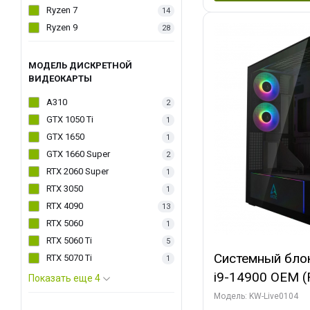
Ryzen 7
14
Ryzen 9
28
МОДЕЛЬ ДИСКРЕТНОЙ
ВИДЕОКАРТЫ
A310
2
GTX 1050 Ti
1
GTX 1650
1
GTX 1660 Super
2
RTX 2060 Super
1
RTX 3050
1
RTX 4090
13
RTX 5060
1
RTX 5060 Ti
5
Системный блок 
RTX 5070 Ti
1
i9-14900 OEM (Ra
Показать еще 4
C24 16EC/8PC//
Модель: KW-Live0104