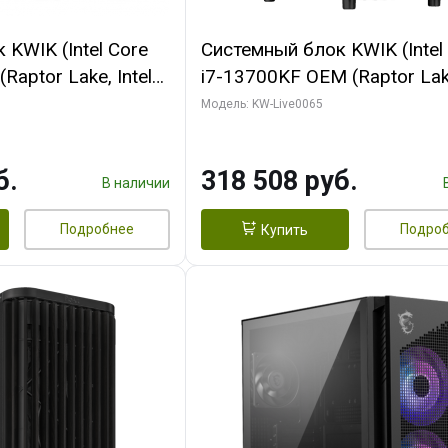
KWIK (Intel Core
Системный блок KWIK (Intel
Raptor Lake, Intel
i7-13700KF OEM (Raptor Lake
 32 ГБ ОЗУ (2
7, C16 8EC/8PC/ 64 ГБ ОЗУ 
Модель: KW-Live0065
yte RTX5070Ti
модуля)/ ASUS RTX5080 P
GDDR7 256bit 3xDP
OC 16GB GDDR7 256bit Typ
б.
318 508 руб.
)
2/ 1 ТБ SSD)
В наличии
Подробнее
Подро
Купить