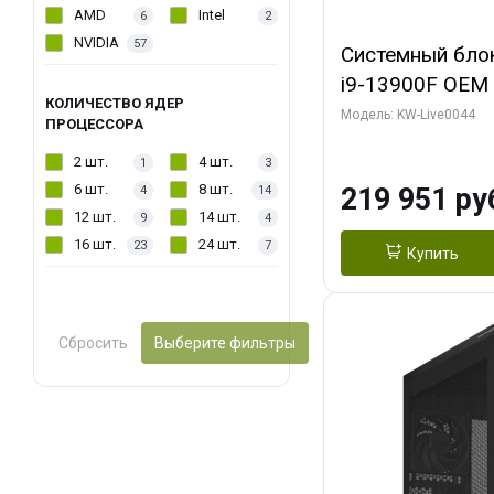
AMD
Intel
6
2
NVIDIA
57
Системный блок 
i9-13900F OEM (
КОЛИЧЕСТВО ЯДЕР
7, Efficient-co/
Модель: KW-Live0044
ПРОЦЕССОРА
модуля)/ Gigab
2 шт.
4 шт.
1
3
AERO OC 16GB 
6 шт.
8 шт.
219 951 ру
4
14
HD/ 512 ГБ SSD
12 шт.
14 шт.
9
4
16 шт.
24 шт.
23
7
Купить
Сбросить
Выберите фильтры