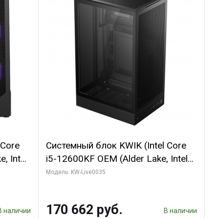
 Core
Системный блок KWIK (Intel Core
, Intel
i5-12600KF OEM (Alder Lake, Intel
(2
7, C10 4EC/6PC// 64 ГБ ОЗУ/ Ninja
Модель: KW-Live0035
Sinotex GTX1650 4GB 128bit
R7
GDDR6 DVI DP HDMI 2/ 960 ГБ
170 662 руб.
D)
SSD)
В наличии
В наличии