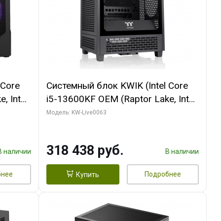
 Core
Системный блок KWIK (Intel Core
, Intel
i5-13600KF OEM (Raptor Lake, Intel
Palit
7, C14 8EC/6PC/ 64 ГБ ОЗУ/ MSI
Модель: KW-Live0063
6GB
RTX5080 VENTUS 3X OC 16GB
0 ГБ
GDDR7 256bit 3xDP HDMI/ 512 ГБ
318 438 руб.
SSD)
В наличии
В наличии
бнее
Подробнее
Купить