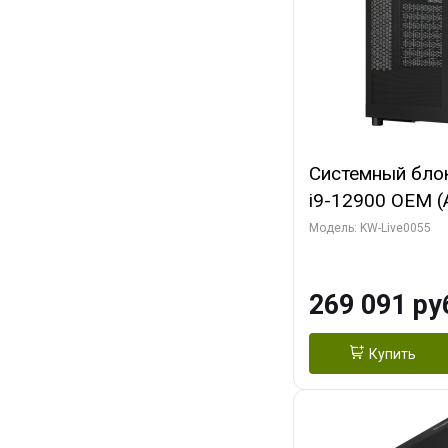
Системный блок 
i9-12900 OEM (Al
C16 8EC/8PC/T2
Модель: KW-Live0055
модуля)/ MSI 
3X OC 16GB GD
269 091 ру
HDMI/ 1 ТБ SS
Купить