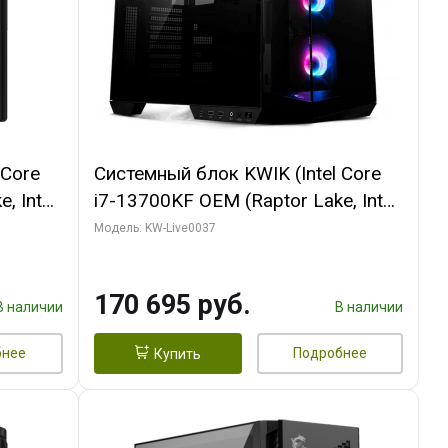
 Core
Системный блок KWIK (Intel Core
, Intel
i7-13700KF OEM (Raptor Lake, Intel
(2
7, C16 8EC/8PC/ 32 ГБ ОЗУ (2
Модель: KW-Live0037
ROART
модуля)/ Gigabyte RTX5070 AERO
e-C DP
OC 12GB GDDR7 192bit 3xDP
170 695 руб.
HDMI/ 1 ТБ SSD)
В наличии
В наличии
бнее
Подробнее
Купить