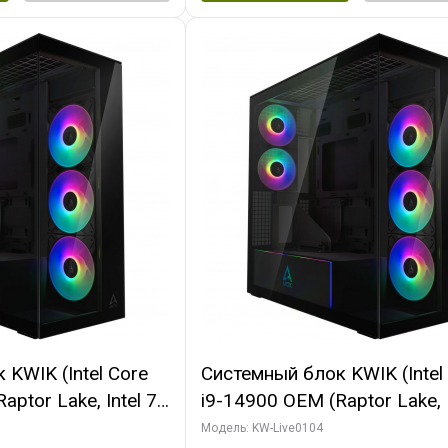
KWIK (Intel Core
Системный блок KWIK (Intel
ptor Lake, Intel 7,
i9-14900 OEM (Raptor Lake, I
 64 ГБ ОЗУ (2
C24 16EC/8PC// 64 ГБ ОЗУ 
Модель: KW-Live0104