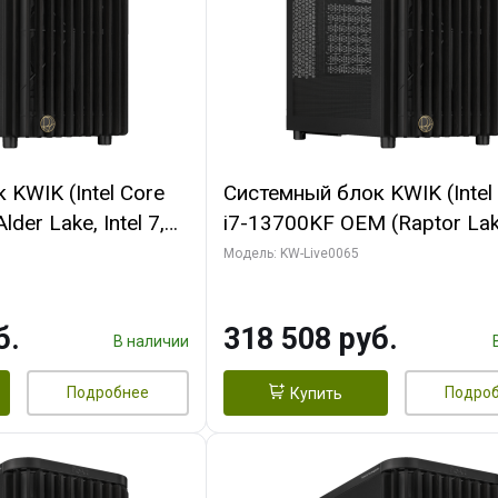
KWIK (Intel Core
Системный блок KWIK (Intel
der Lake, Intel 7,
i7-13700KF OEM (Raptor Lake
/ 64 ГБ ОЗУ (2
7, C16 8EC/8PC/ 64 ГБ ОЗУ 
Модель: KW-Live0065
RTX5080 SHADOW
модуля)/ ASUS RTX5080 P
DR7 256bit 3xDP
OC 16GB GDDR7 256bit Typ
б.
318 508 руб.
D)
2/ 1 ТБ SSD)
В наличии
Подробнее
Подро
Купить