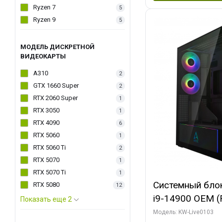
Ryzen 7
5
Ryzen 9
5
МОДЕЛЬ ДИСКРЕТНОЙ
ВИДЕОКАРТЫ
A310
2
GTX 1660 Super
2
RTX 2060 Super
1
RTX 3050
1
RTX 4090
6
RTX 5060
1
RTX 5060 Ti
2
RTX 5070
1
RTX 5070 Ti
1
Системный блок 
RTX 5080
12
i9-14900 OEM (Ra
Показать еще 2
C24 16EC/8PC//
Модель: KW-Live0103