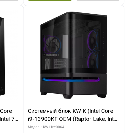
 Core
Системный блок KWIK (Intel Core
ntel 7,
i9-13900KF OEM (Raptor Lake, Intel
(2
7, C24 16EC/8P/ 64 ГБ ОЗУ (2
Модель: KW-Live0064