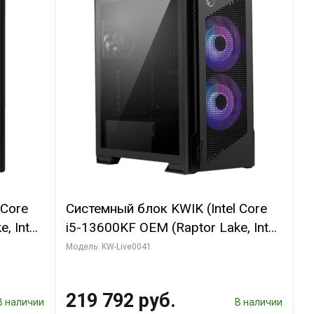
 Core
Системный блок KWIK (Intel Core
, Intel
i5-13600KF OEM (Raptor Lake, Intel
(2
7, C14 8EC/6PC/ 16 ГБ ОЗУ (2
Модель: KW-Live0041
GB
модуля)/ Palit RTX5080
 ATX
GAMINGPRO OC 16GB GDDR7
219 792 руб.
256bit 3xDP HD/ 512 ГБ SSD)
В наличии
В наличии