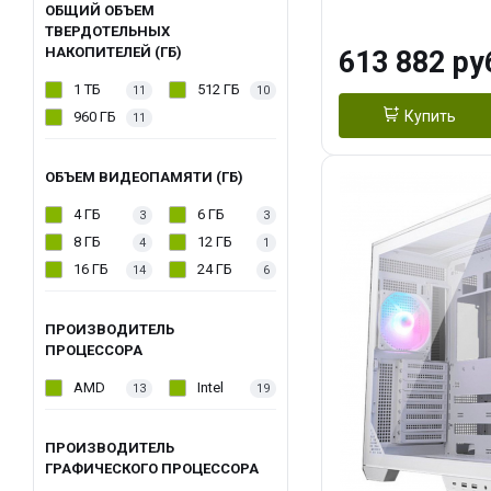
модуля)/ Afox
ОБЩИЙ ОБЪЕМ
ТВЕРДОТЕЛЬНЫХ
GDDR6X 384-Bi
НАКОПИТЕЛЕЙ (ГБ)
613 882 ру
Turbo/ 960 ГБ 
1 ТБ
512 ГБ
11
10
Купить
960 ГБ
11
ОБЪЕМ ВИДЕОПАМЯТИ (ГБ)
4 ГБ
6 ГБ
3
3
8 ГБ
12 ГБ
4
1
16 ГБ
24 ГБ
14
6
ПРОИЗВОДИТЕЛЬ
ПРОЦЕССОРА
AMD
Intel
13
19
ПРОИЗВОДИТЕЛЬ
ГРАФИЧЕСКОГО ПРОЦЕССОРА