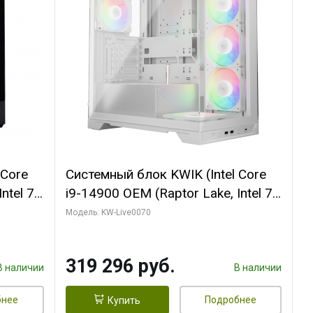
 Core
Системный блок KWIK (Intel Core
ntel 7,
i9-14900 OEM (Raptor Lake, Intel 7,
(2
C24 16EC/8PC// 64 ГБ ОЗУ (2
Модель: KW-Live0070
модуля)/ Gigabyte RTX5080
R7
XTREME WATERFORCE 16GB
319 296 руб.
D)
GDDR7 256bit/ 960 ГБ SSD)
В наличии
В наличии
бнее
Подробнее
Купить