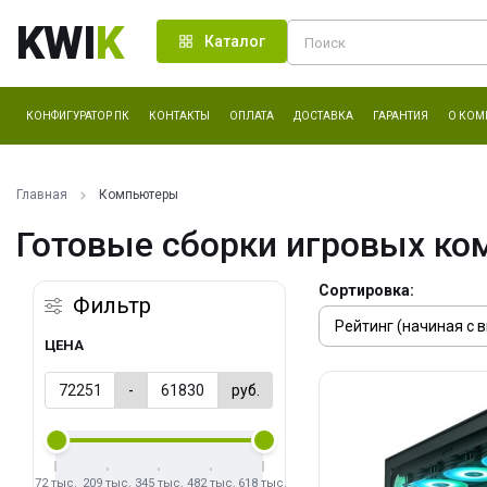
KWI
K
Каталог
КОНФИГУРАТОР ПК
КОНТАКТЫ
ОПЛАТА
ДОСТАВКА
ГАРАНТИЯ
О КОМ
Главная
Компьютеры
Готовые сборки игровых ко
Сортировка:
Фильтр
ЦЕНА
-
руб.
72 тыс.
209 тыс.
345 тыс.
482 тыс.
618 тыс.