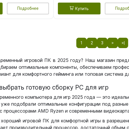
Подробнее
Подро
Купить
1
2
3
>
>|
временный игровой ПК в 2025 году? Наш магазин пред
бираем оптимальные компоненты, обеспечиваем профес
иант для комфортного гейминга или топовая система дл
выбрать готовую сборку РС для игр
ременного компьютера для игр 2025 года — это идеальн
уже подобрали оптимальные конфигурации под разные 
с процессорами AMD Ryzen и современными видеокарта
 хороший игровой ПК для комфортной игры в разрешении
чает производительный процессор, достаточный объем о