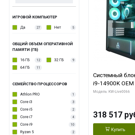
ИГРОВОЙ КОМПЬЮТЕР
Да
Нет
27
5
ОБЩИЙ ОБЪЕМ ОПЕРАТИВНОЙ
ПАМЯТИ (ГБ)
16 ГБ
32 ГБ
12
9
64 ГБ
11
Системный блок 
i9-14900K OEM (
СЕМЕЙСТВО ПРОЦЕССОРОВ
7, C24 16EC/8P
Модель: KW-Live0066
Athlon PRO
1
модуля)/ Gigab
Core i3
3
XTREME WATER
Core i5
2
318 517 ру
GDDR7 256bit/ 
Core i7
4
Core i9
10
Купить
Ryzen 5
2