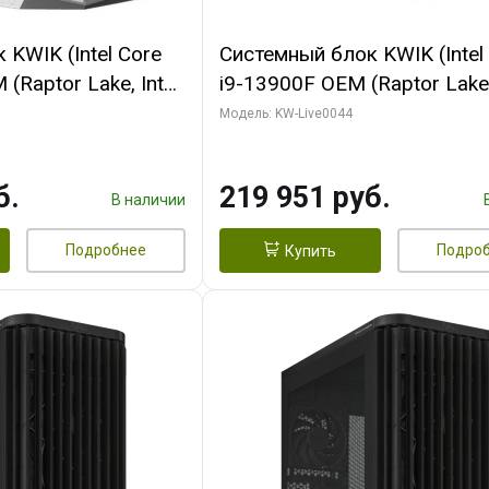
KWIK (Intel Core
Системный блок KWIK (Intel
(Raptor Lake, Intel
i9-13900F OEM (Raptor Lake,
/ 32 ГБ ОЗУ (2
7, Efficient-co/ 32 ГБ ОЗУ (2
Модель: KW-Live0044
yte RX9070XT
модуля)/ Gigabyte RTX5070
B GDDR6 256bit
AERO OC 16GB GDDR7 256bi
б.
219 951 руб.
 SSD)
HD/ 512 ГБ SSD)
В наличии
Подробнее
Подро
Купить