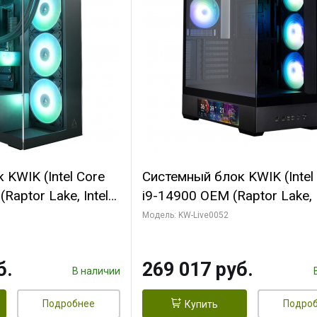
KWIK (Intel Core
Системный блок KWIK (Intel
Raptor Lake, Intel
i9-14900 OEM (Raptor Lake, I
C/ 64 ГБ ОЗУ (2
C24 16EC/8PC// 64 ГБ ОЗУ 
Модель: KW-Live0052
yte RTX5080
модуля)/ Palit RTX5080
FORCE 16GB
GAMINGPRO OC 16GB GDD
б.
269 017 руб.
1 ТБ SSD)
256bit 3xDP HD/ 512 ГБ SS
В наличии
Подробнее
Подро
Купить