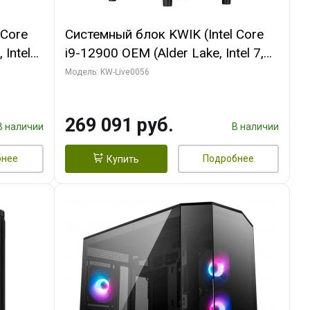
 Core
Системный блок KWIK (Intel Core
 Intel
i9-12900 OEM (Alder Lake, Intel 7,
C16 8EC/8PC/T2/ 64 ГБ ОЗУ (2
Модель: KW-Live0056
Ti
модуля)/ Palit RTX5080 INFINITY 3
t 3xDP
OC 16GB GDDR7 256bit 3xDP H/ 1
269 091 руб.
ТБ SSD)
В наличии
В наличии
бнее
Подробнее
Купить