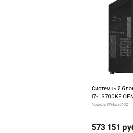
Системный блок 
i7-13700KF OEM 
7, C16 8EC/8PC
Модель: KW-Live0102
модуля)/ Afox
GDDR6X 384-Bi
573 151 ру
Turbo/ 960 ГБ 