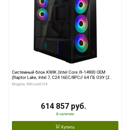
Системный блок KWIK (Intel Core i9-14900 OEM
(Raptor Lake, Intel 7, C24 16EC/8PC// 64 ГБ ОЗУ (2
модуля)/ Afox RTX4090 24GB GDDR6X 384-Bit 3xDP
Модель: KW-Live0104
HDMI ATX Turbo/ 1 ТБ SSD)
614 857 руб.
В наличии
Купить