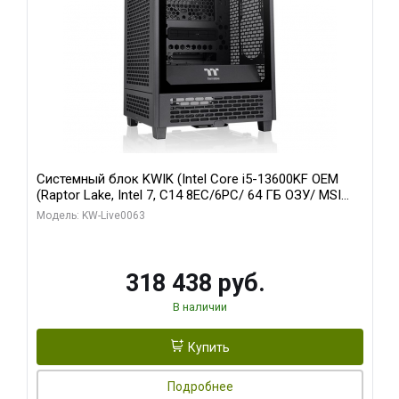
Системный блок KWIK (Intel Core i5-13600KF OEM
(Raptor Lake, Intel 7, C14 8EC/6PC/ 64 ГБ ОЗУ/ MSI
RTX5080 VENTUS 3X OC 16GB GDDR7 256bit 3xDP
Модель: KW-Live0063
HDMI/ 512 ГБ SSD)
318 438 руб.
В наличии
Купить
Подробнее