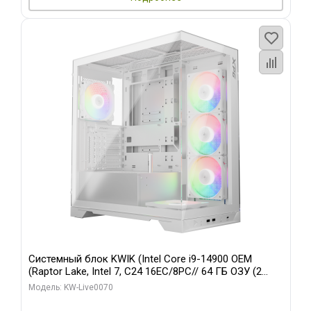
Системный блок KWIK (Intel Core i9-14900 OEM
(Raptor Lake, Intel 7, C24 16EC/8PC// 64 ГБ ОЗУ (2
модуля)/ Gigabyte RTX5080 XTREME WATERFORCE
Модель: KW-Live0070
16GB GDDR7 256bit/ 960 ГБ SSD)