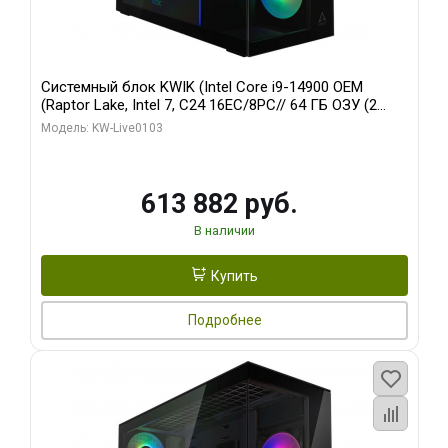
Системный блок KWIK (Intel Core i9-14900 OEM
(Raptor Lake, Intel 7, C24 16EC/8PC// 64 ГБ ОЗУ (2
модуля)/ Afox RTX4090 24GB GDDR6X 384-Bit 3xDP
Модель: KW-Live0103
HDMI ATX Turbo/ 960 ГБ SSD)
613 882 руб.
В наличии
Купить
Подробнее