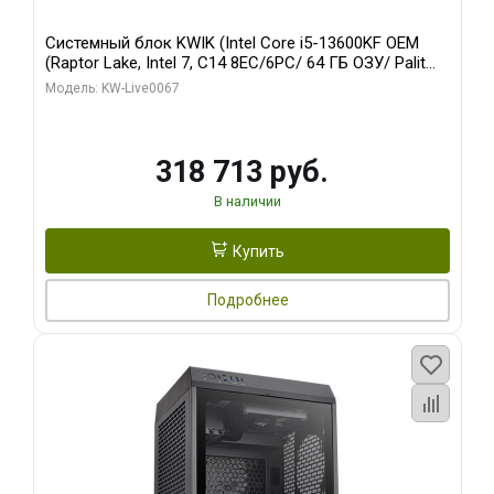
Системный блок KWIK (Intel Core i5-13600KF OEM
(Raptor Lake, Intel 7, C14 8EC/6PC/ 64 ГБ ОЗУ/ Palit
RTX5080 GAMINGPRO OC 16GB GDDR7 256bit 3xDP
Модель: KW-Live0067
HD/ 960 ГБ SSD)
318 713 руб.
В наличии
Купить
Подробнее