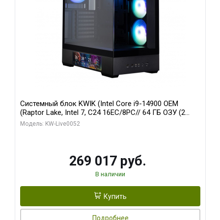
Системный блок KWIK (Intel Core i9-14900 OEM
(Raptor Lake, Intel 7, C24 16EC/8PC// 64 ГБ ОЗУ (2
модуля)/ Palit RTX5080 GAMINGPRO OC 16GB GDDR7
Модель: KW-Live0052
256bit 3xDP HD/ 512 ГБ SSD)
269 017 руб.
В наличии
Купить
Подробнее