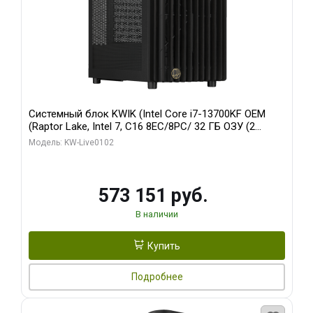
Системный блок KWIK (Intel Core i7-13700KF OEM
(Raptor Lake, Intel 7, C16 8EC/8PC/ 32 ГБ ОЗУ (2
модуля)/ Afox RTX4090 24GB GDDR6X 384-Bit 3xDP
Модель: KW-Live0102
HDMI ATX Turbo/ 960 ГБ SSD)
573 151 руб.
В наличии
Купить
Подробнее