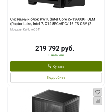
Системный блок KWIK (Intel Core i5-13600KF OEM
(Raptor Lake, Intel 7, C14 8EC/6PC/ 16 ГБ ОЗУ (2
модуля)/ Palit RTX5080 GAMINGPRO OC 16GB GDDR7
Модель: KW-Live0041
256bit 3xDP HD/ 512 ГБ SSD)
219 792 руб.
В наличии
Купить
Подробнее