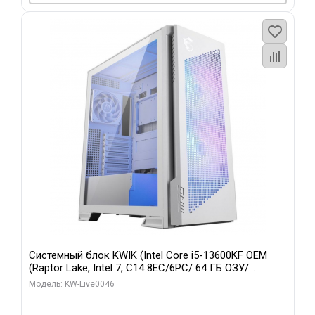
Системный блок KWIK (Intel Core i5-13600KF OEM
(Raptor Lake, Intel 7, C14 8EC/6PC/ 64 ГБ ОЗУ/
Gigabyte RTX5060Ti GAMING OC 8GB GDDR7 128bit
Модель: KW-Live0046
3xDP H/ 960 ГБ SSD)