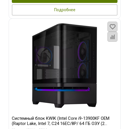
Подробнее
Системный блок KWIK (Intel Core i9-13900KF OEM
(Raptor Lake, Intel 7, C24 16EC/8P/ 64 ГБ ОЗУ (2
модуля)/ ASUS RTX5080 PROART OC 16GB GDDR7