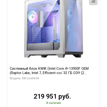
Системный блок KWIK (Intel Core i9-13900F OEM
(Raptor Lake, Intel 7, Efficient-co/ 32 ГБ ОЗУ (2
модуля)/ Gigabyte RTX5070Ti AERO OC 16GB GDDR7
Модель: KW-Live0044
256bit 3xDP HD/ 512 ГБ SSD)
219 951 руб.
В наличии