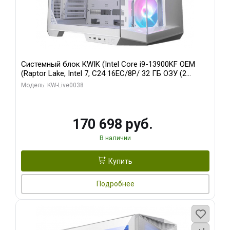
Системный блок KWIK (Intel Core i9-13900KF OEM
(Raptor Lake, Intel 7, C24 16EC/8P/ 32 ГБ ОЗУ (2
модуля)/ Gigabyte RX9070XT GAMING OC 16GB GDDR6
Модель: KW-Live0038
256bit 2xDP 2/ 960 ГБ SSD)
170 698 руб.
В наличии
Купить
Подробнее