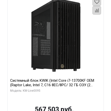
Системный блок KWIK (Intel Core i7-13700KF OEM
(Raptor Lake, Intel 7, C16 8EC/8PC/ 32 ГБ ОЗУ (2
модуля)/ Afox RTX4090 24GB GDDR6X 384-Bit 3xDP
Модель: KW-Live0095
HDMI ATX Turbo/ 512 ГБ SSD)
567 503 руб.