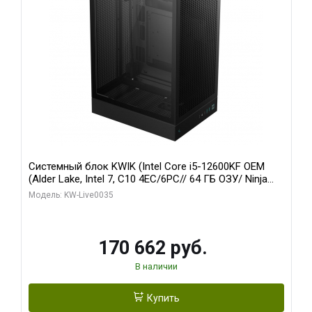
Системный блок KWIK (Intel Core i5-12600KF OEM
(Alder Lake, Intel 7, C10 4EC/6PC// 64 ГБ ОЗУ/ Ninja
Sinotex GTX1650 4GB 128bit GDDR6 DVI DP HDMI 2/
Модель: KW-Live0035
960 ГБ SSD)
170 662 руб.
В наличии
Купить