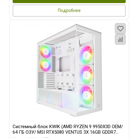
Подробнее
Системный блок KWIK (AMD RYZEN 9 9950X3D OEM/
64 ГБ ОЗУ/ MSI RTX5080 VENTUS 3X 16GB GDDR7
256bit 3xDP HDMI 3F/ 960 ГБ SSD)