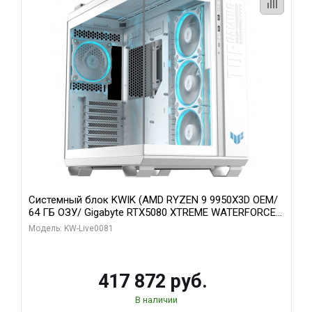
Системный блок KWIK (AMD RYZEN 9 9950X3D OEM/
64 ГБ ОЗУ/ Gigabyte RTX5080 XTREME WATERFORCE
16GB GDDR7 256bit/ 1 ТБ SSD)
Модель: KW-Live0081
417 872 руб.
В наличии