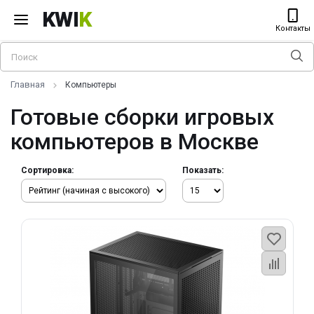
KWI
K
Контакты
Главная
Компьютеры
Готовые сборки игровых
компьютеров в Москве
Сортировка:
Показать: