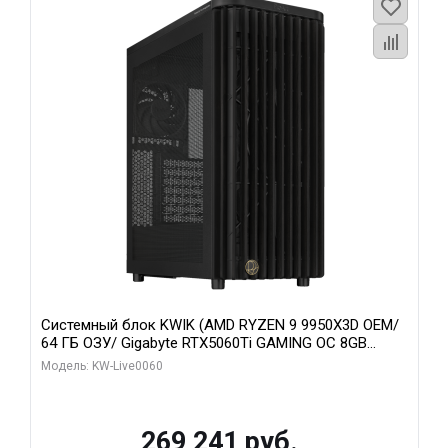
Системный блок KWIK (AMD RYZEN 9 9950X3D OEM/
64 ГБ ОЗУ/ Gigabyte RTX5060Ti GAMING OC 8GB
GDDR7 128bit 3xDP H/ 1 ТБ SSD)
Модель: KW-Live0060
269 241 руб.