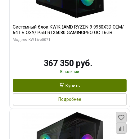
Системный блок KWIK (AMD RYZEN 9 9950X3D OEM/
64 ГБ ОЗУ/ Palit RTX5080 GAMINGPRO OC 16GB
GDDR7 256bit 3xDP HD/ 960 ГБ SSD)
Модель: KW-Live0071
367 350 руб.
В наличии
Купить
Подробнее