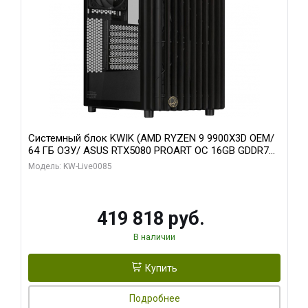
Системный блок KWIK (AMD RYZEN 9 9900X3D OEM/
64 ГБ ОЗУ/ ASUS RTX5080 PROART OC 16GB GDDR7
256bit Type-C DP 2/ 960 ГБ SSD)
Модель: KW-Live0085
419 818 руб.
В наличии
Купить
Подробнее