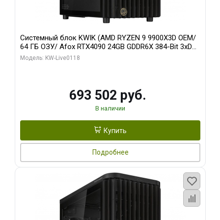
Системный блок KWIK (AMD RYZEN 9 9900X3D OEM/
64 ГБ ОЗУ/ Afox RTX4090 24GB GDDR6X 384-Bit 3xDP
HDMI ATX Turbo/ 960 ГБ SSD)
Модель: KW-Live0118
693 502 руб.
В наличии
Купить
Подробнее