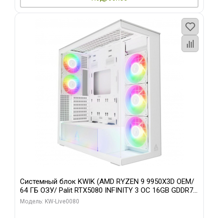
Системный блок KWIK (AMD RYZEN 9 9950X3D OEM/
64 ГБ ОЗУ/ Palit RTX5080 INFINITY 3 OC 16GB GDDR7
256bit 3xDP H/ 960 ГБ SSD)
Модель: KW-Live0080