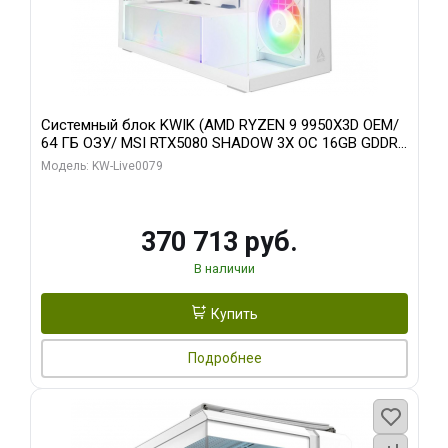
Системный блок KWIK (AMD RYZEN 9 9950X3D OEM/
64 ГБ ОЗУ/ MSI RTX5080 SHADOW 3X OC 16GB GDDR7
256bit 3xDP HDMI/ 960 ГБ SSD)
Модель: KW-Live0079
370 713 руб.
В наличии
Купить
Подробнее