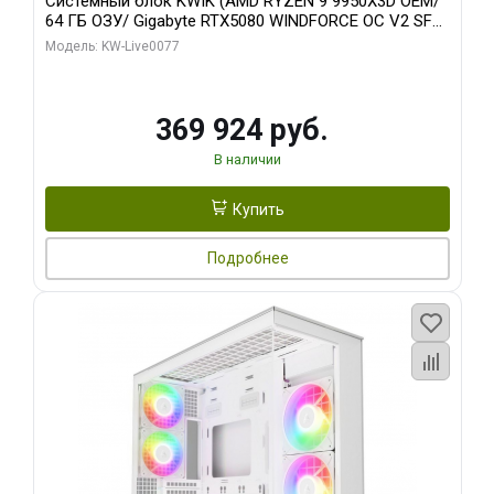
Системный блок KWIK (AMD RYZEN 9 9950X3D OEM/
64 ГБ ОЗУ/ Gigabyte RTX5080 WINDFORCE OC V2 SFF
16GB GDDR7 256b/ 960 ГБ SSD)
Модель: KW-Live0077
369 924 руб.
В наличии
Купить
Подробнее