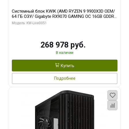
Системный блок KWIK (AMD RYZEN 9 9900X3D OEM/
64 ГБ ОЗУ/ Gigabyte RX9070 GAMING OC 16GB GDDR6
256bit 2xDP 2xH/ 960 ГБ SSD)
Модель: KW-Live0051
268 978 руб.
В наличии
Купить
Подробнее