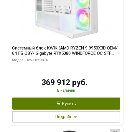
Системный блок KWIK (AMD RYZEN 9 9950X3D OEM/
64 ГБ ОЗУ/ Gigabyte RTX5080 WINDFORCE OC SFF
16GB GDDR7 256bit / 960 ГБ SSD)
Модель: KW-Live0076
369 912 руб.
В наличии
Купить
Подробнее