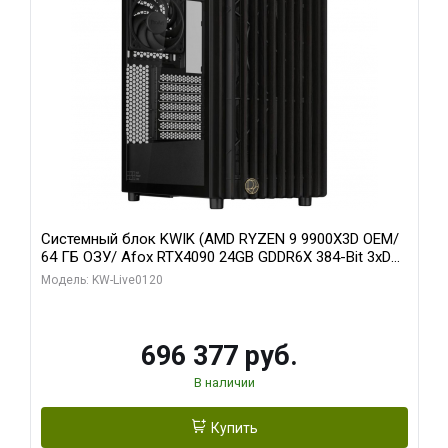
Системный блок KWIK (AMD RYZEN 9 9900X3D OEM/
64 ГБ ОЗУ/ Afox RTX4090 24GB GDDR6X 384-Bit 3xDP
HDMI ATX Turbo/ 1 ТБ SSD)
Модель: KW-Live0120
696 377 руб.
В наличии
Купить