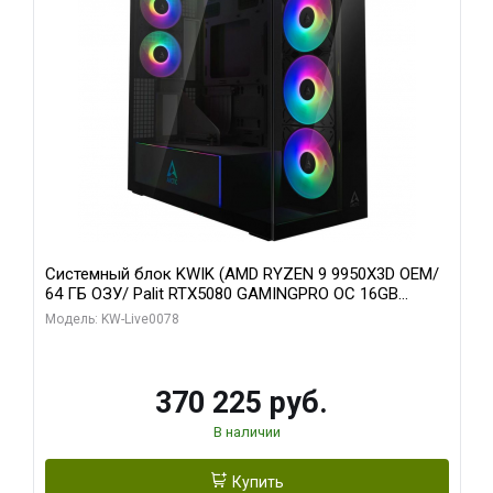
Системный блок KWIK (AMD RYZEN 9 9950X3D OEM/
64 ГБ ОЗУ/ Palit RTX5080 GAMINGPRO OC 16GB
GDDR7 256bit 3xDP HD/ 1 ТБ SSD)
Модель: KW-Live0078
370 225 руб.
В наличии
Купить