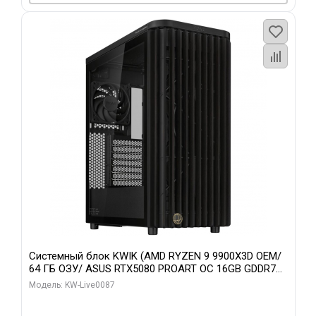
Системный блок KWIK (AMD RYZEN 9 9900X3D OEM/
64 ГБ ОЗУ/ ASUS RTX5080 PROART OC 16GB GDDR7
256bit Type-C DP 2/ 1 ТБ SSD)
Модель: KW-Live0087