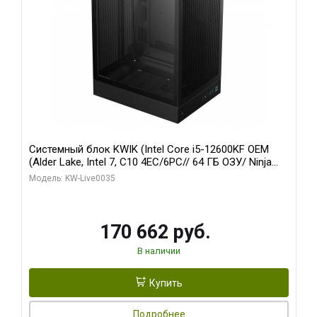
Системный блок KWIK (Intel Core i5-12600KF OEM
(Alder Lake, Intel 7, C10 4EC/6PC// 64 ГБ ОЗУ/ Ninja
Sinotex GTX1650 4GB 128bit GDDR6 DVI DP HDMI 2/
Модель: KW-Live0035
960 ГБ SSD)
170 662 руб.
В наличии
Купить
Подробнее