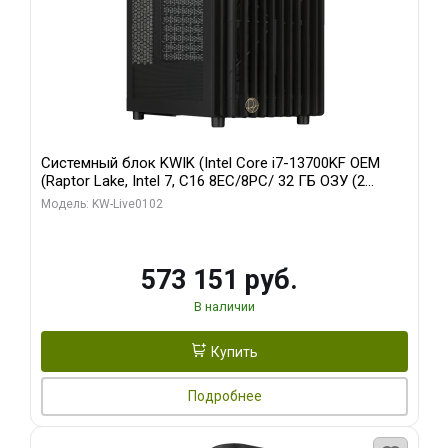
Системный блок KWIK (Intel Core i7-13700KF OEM
(Raptor Lake, Intel 7, C16 8EC/8PC/ 32 ГБ ОЗУ (2
модуля)/ Afox RTX4090 24GB GDDR6X 384-Bit 3xDP
Модель: KW-Live0102
HDMI ATX Turbo/ 960 ГБ SSD)
573 151 руб.
В наличии
Купить
Подробнее