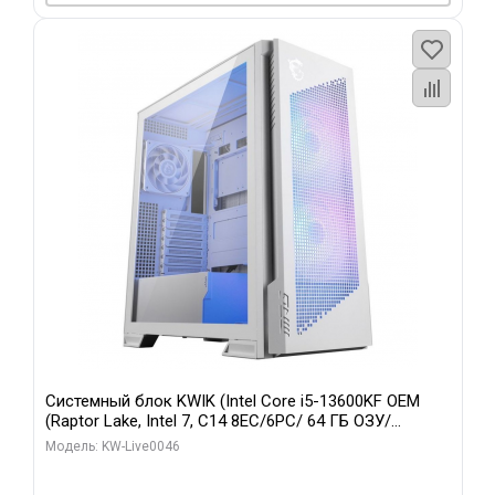
Системный блок KWIK (Intel Core i5-13600KF OEM
(Raptor Lake, Intel 7, C14 8EC/6PC/ 64 ГБ ОЗУ/
Gigabyte RTX5060Ti GAMING OC 8GB GDDR7 128bit
Модель: KW-Live0046
3xDP H/ 960 ГБ SSD)