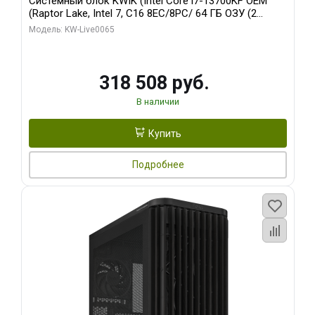
Системный блок KWIK (Intel Core i7-13700KF OEM
(Raptor Lake, Intel 7, C16 8EC/8PC/ 64 ГБ ОЗУ (2
модуля)/ ASUS RTX5080 PROART OC 16GB GDDR7
Модель: KW-Live0065
256bit Type-C DP 2/ 1 ТБ SSD)
318 508 руб.
В наличии
Купить
Подробнее