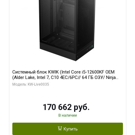
Системный блок KWIK (Intel Core i5-12600KF OEM
(Alder Lake, Intel 7, C10 4EC/6PC// 64 ГБ ОЗУ/ Ninja
Sinotex GTX1650 4GB 128bit GDDR6 DVI DP HDMI 2/
Модель: KW-Live0035
960 ГБ SSD)
170 662 руб.
В наличии
Купить