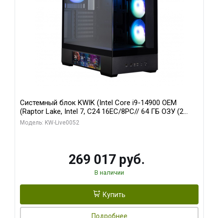
Системный блок KWIK (Intel Core i9-14900 OEM
(Raptor Lake, Intel 7, C24 16EC/8PC// 64 ГБ ОЗУ (2
модуля)/ Palit RTX5080 GAMINGPRO OC 16GB GDDR7
Модель: KW-Live0052
256bit 3xDP HD/ 512 ГБ SSD)
269 017 руб.
В наличии
Купить
Подробнее