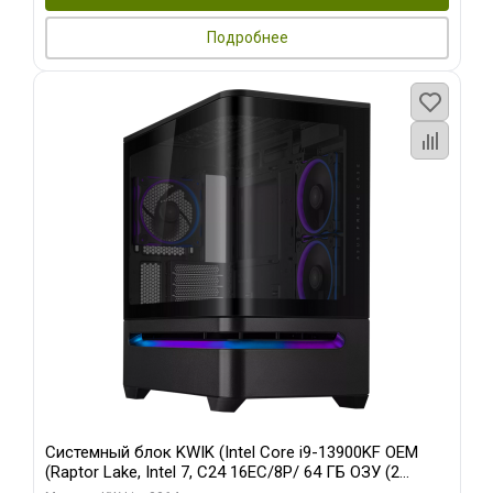
Подробнее
Системный блок KWIK (Intel Core i9-13900KF OEM
(Raptor Lake, Intel 7, C24 16EC/8P/ 64 ГБ ОЗУ (2
модуля)/ ASUS RTX5080 PROART OC 16GB GDDR7