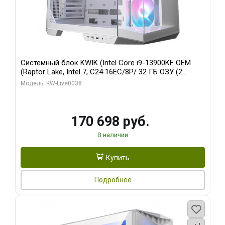
Системный блок KWIK (Intel Core i9-13900KF OEM
(Raptor Lake, Intel 7, C24 16EC/8P/ 32 ГБ ОЗУ (2
модуля)/ Gigabyte RX9070XT GAMING OC 16GB GDDR6
Модель: KW-Live0038
256bit 2xDP 2/ 960 ГБ SSD)
170 698 руб.
В наличии
Купить
Подробнее