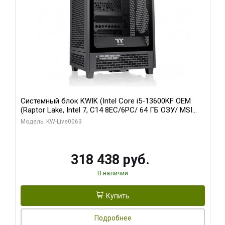
Системный блок KWIK (Intel Core i5-13600KF OEM
(Raptor Lake, Intel 7, C14 8EC/6PC/ 64 ГБ ОЗУ/ MSI
RTX5080 VENTUS 3X OC 16GB GDDR7 256bit 3xDP
Модель: KW-Live0063
HDMI/ 512 ГБ SSD)
318 438 руб.
В наличии
Купить
Подробнее