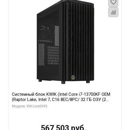
Системный блок KWIK (Intel Core i7-13700KF OEM
(Raptor Lake, Intel 7, C16 8EC/8PC/ 32 ГБ ОЗУ (2
модуля)/ Afox RTX4090 24GB GDDR6X 384-Bit 3xDP
Модель: KW-Live0095
HDMI ATX Turbo/ 512 ГБ SSD)
567 503 руб.