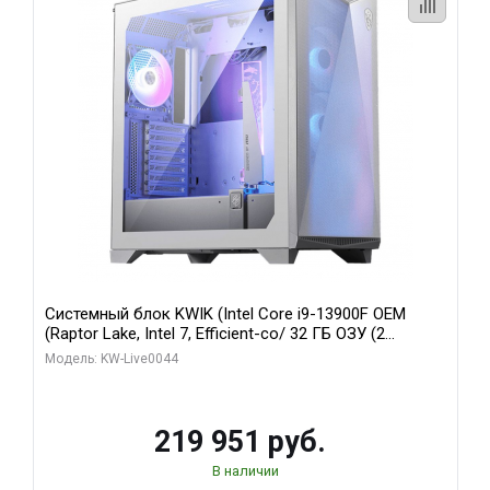
Системный блок KWIK (Intel Core i9-13900F OEM
(Raptor Lake, Intel 7, Efficient-co/ 32 ГБ ОЗУ (2
модуля)/ Gigabyte RTX5070Ti AERO OC 16GB GDDR7
Модель: KW-Live0044
256bit 3xDP HD/ 512 ГБ SSD)
219 951 руб.
В наличии