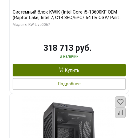
Системный блок KWIK (Intel Core i5-13600KF OEM
(Raptor Lake, Intel 7, C14 8EC/6PC/ 64 ГБ ОЗУ/ Palit
RTX5080 GAMINGPRO OC 16GB GDDR7 256bit 3xDP
Модель: KW-Live0067
HD/ 960 ГБ SSD)
318 713 руб.
В наличии
Купить
Подробнее