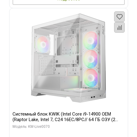
Системный блок KWIK (Intel Core i9-14900 OEM
(Raptor Lake, Intel 7, C24 16EC/8PC// 64 ГБ ОЗУ (2
модуля)/ Gigabyte RTX5080 XTREME WATERFORCE
Модель: KW-Live0070
16GB GDDR7 256bit/ 960 ГБ SSD)