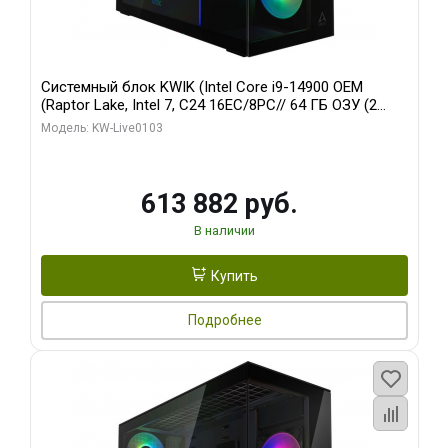
Системный блок KWIK (Intel Core i9-14900 OEM
(Raptor Lake, Intel 7, C24 16EC/8PC// 64 ГБ ОЗУ (2
модуля)/ Afox RTX4090 24GB GDDR6X 384-Bit 3xDP
Модель: KW-Live0103
HDMI ATX Turbo/ 960 ГБ SSD)
613 882 руб.
В наличии
Купить
Подробнее