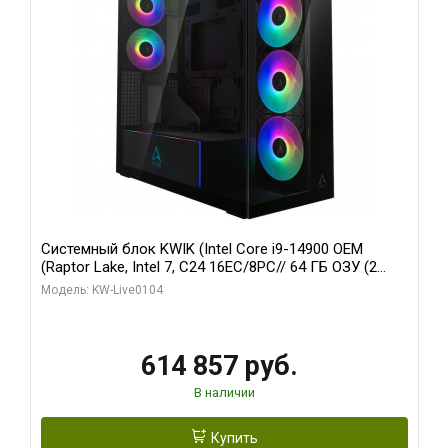
Системный блок KWIK (Intel Core i9-14900 OEM
(Raptor Lake, Intel 7, C24 16EC/8PC// 64 ГБ ОЗУ (2
модуля)/ Afox RTX4090 24GB GDDR6X 384-Bit 3xDP
Модель: KW-Live0104
HDMI ATX Turbo/ 1 ТБ SSD)
614 857 руб.
В наличии
Купить