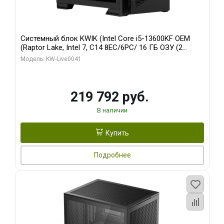
Системный блок KWIK (Intel Core i5-13600KF OEM
(Raptor Lake, Intel 7, C14 8EC/6PC/ 16 ГБ ОЗУ (2
модуля)/ Palit RTX5080 GAMINGPRO OC 16GB GDDR7
Модель: KW-Live0041
256bit 3xDP HD/ 512 ГБ SSD)
219 792 руб.
В наличии
Купить
Подробнее