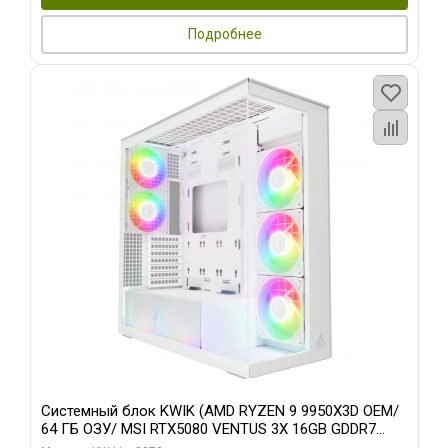
Подробнее
Системный блок KWIK (AMD RYZEN 9 9950X3D OEM/
64 ГБ ОЗУ/ MSI RTX5080 VENTUS 3X 16GB GDDR7
256bit 3xDP HDMI 3F/ 960 ГБ SSD)