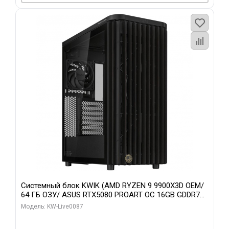
Системный блок KWIK (AMD RYZEN 9 9900X3D OEM/
64 ГБ ОЗУ/ ASUS RTX5080 PROART OC 16GB GDDR7
256bit Type-C DP 2/ 1 ТБ SSD)
Модель: KW-Live0087