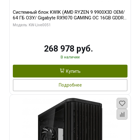
Системный блок KWIK (AMD RYZEN 9 9900X3D OEM/
64 ГБ ОЗУ/ Gigabyte RX9070 GAMING OC 16GB GDDR6
256bit 2xDP 2xH/ 960 ГБ SSD)
Модель: KW-Live0051
268 978 руб.
В наличии
Купить
Подробнее