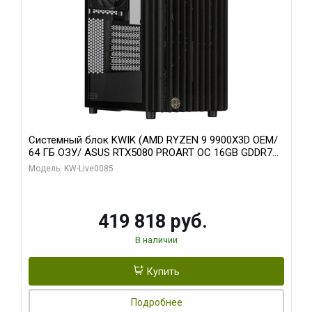
Системный блок KWIK (AMD RYZEN 9 9900X3D OEM/
64 ГБ ОЗУ/ ASUS RTX5080 PROART OC 16GB GDDR7
256bit Type-C DP 2/ 960 ГБ SSD)
Модель: KW-Live0085
419 818 руб.
В наличии
Купить
Подробнее