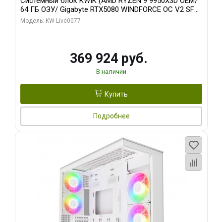
Системный блок KWIK (AMD RYZEN 9 9950X3D OEM/
64 ГБ ОЗУ/ Gigabyte RTX5080 WINDFORCE OC V2 SFF
16GB GDDR7 256b/ 960 ГБ SSD)
Модель: KW-Live0077
369 924 руб.
В наличии
Купить
Подробнее