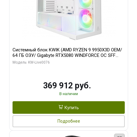
Системный блок KWIK (AMD RYZEN 9 9950X3D OEM/
64 ГБ ОЗУ/ Gigabyte RTX5080 WINDFORCE OC SFF
16GB GDDR7 256bit / 960 ГБ SSD)
Модель: KW-Live0076
369 912 руб.
В наличии
Купить
Подробнее