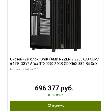
Системный блок KWIK (AMD RYZEN 9 9900X3D OEM/
64 ГБ ОЗУ/ Afox RTX4090 24GB GDDR6X 384-Bit 3xDP
HDMI ATX Turbo/ 1 ТБ SSD)
Модель: KW-Live0120
696 377 руб.
В наличии
Купить