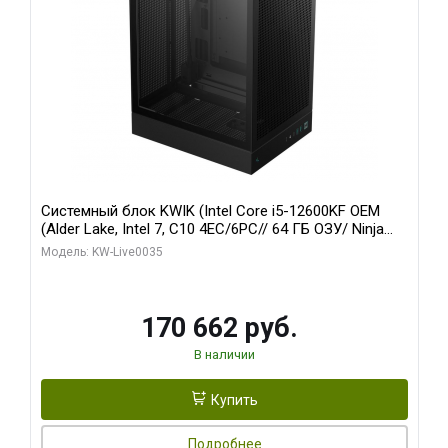
Системный блок KWIK (Intel Core i5-12600KF OEM
(Alder Lake, Intel 7, C10 4EC/6PC// 64 ГБ ОЗУ/ Ninja
Sinotex GTX1650 4GB 128bit GDDR6 DVI DP HDMI 2/
Модель: KW-Live0035
960 ГБ SSD)
170 662 руб.
В наличии
Купить
Подробнее