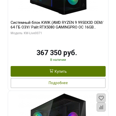
Системный блок KWIK (AMD RYZEN 9 9950X3D OEM/
64 ГБ ОЗУ/ Palit RTX5080 GAMINGPRO OC 16GB
GDDR7 256bit 3xDP HD/ 960 ГБ SSD)
Модель: KW-Live0071
367 350 руб.
В наличии
Купить
Подробнее