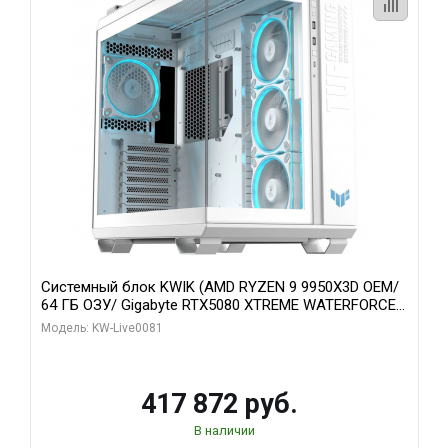
Системный блок KWIK (AMD RYZEN 9 9950X3D OEM/
64 ГБ ОЗУ/ Gigabyte RTX5080 XTREME WATERFORCE
16GB GDDR7 256bit/ 1 ТБ SSD)
Модель: KW-Live0081
417 872 руб.
В наличии