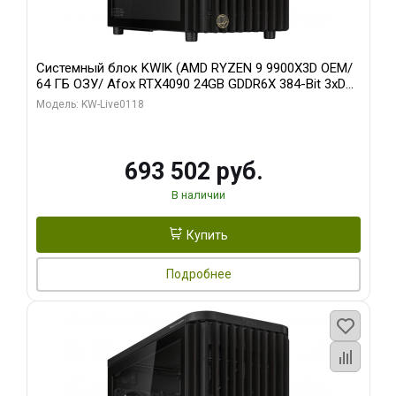
Системный блок KWIK (AMD RYZEN 9 9900X3D OEM/
64 ГБ ОЗУ/ Afox RTX4090 24GB GDDR6X 384-Bit 3xDP
HDMI ATX Turbo/ 960 ГБ SSD)
Модель: KW-Live0118
693 502 руб.
В наличии
Купить
Подробнее