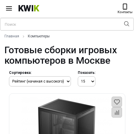
KWI
K
Контакты
Главная
Компьютеры
Готовые сборки игровых
компьютеров в Москве
Сортировка:
Показать: