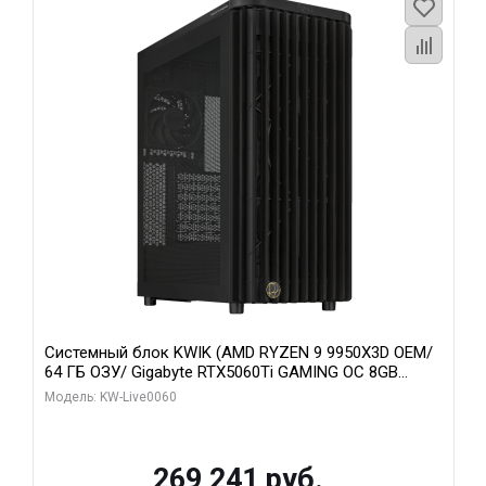
Системный блок KWIK (AMD RYZEN 9 9950X3D OEM/
64 ГБ ОЗУ/ Gigabyte RTX5060Ti GAMING OC 8GB
GDDR7 128bit 3xDP H/ 1 ТБ SSD)
Модель: KW-Live0060
269 241 руб.