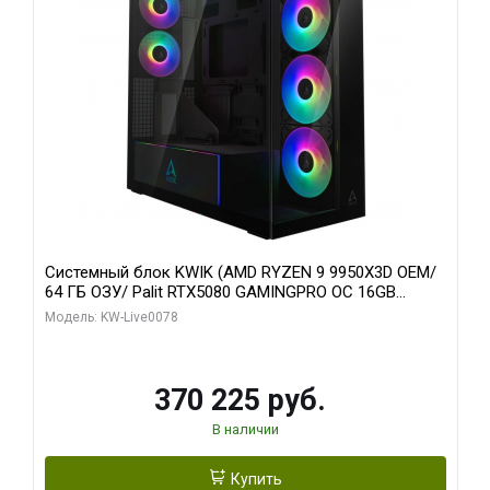
Системный блок KWIK (AMD RYZEN 9 9950X3D OEM/
64 ГБ ОЗУ/ Palit RTX5080 GAMINGPRO OC 16GB
GDDR7 256bit 3xDP HD/ 1 ТБ SSD)
Модель: KW-Live0078
370 225 руб.
В наличии
Купить