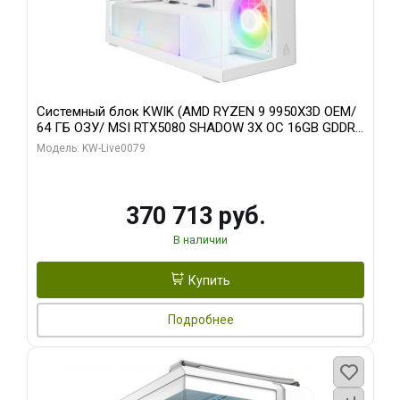
Системный блок KWIK (AMD RYZEN 9 9950X3D OEM/
64 ГБ ОЗУ/ MSI RTX5080 SHADOW 3X OC 16GB GDDR7
256bit 3xDP HDMI/ 960 ГБ SSD)
Модель: KW-Live0079
370 713 руб.
В наличии
Купить
Подробнее