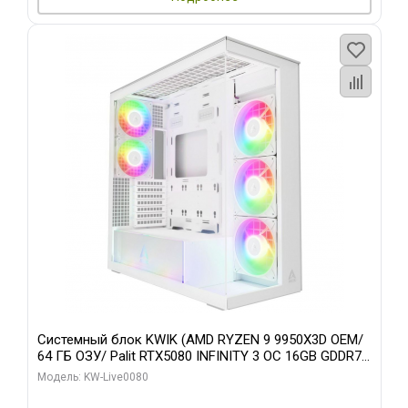
Системный блок KWIK (AMD RYZEN 9 9950X3D OEM/
64 ГБ ОЗУ/ Palit RTX5080 INFINITY 3 OC 16GB GDDR7
256bit 3xDP H/ 960 ГБ SSD)
Модель: KW-Live0080