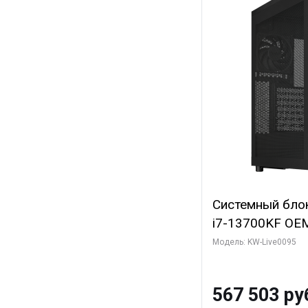
Системный блок 
i7-13700KF OEM 
7, C16 8EC/8PC
Модель: KW-Live0095
модуля)/ Afox
GDDR6X 384-Bi
567 503 ру
Turbo/ 512 ГБ 