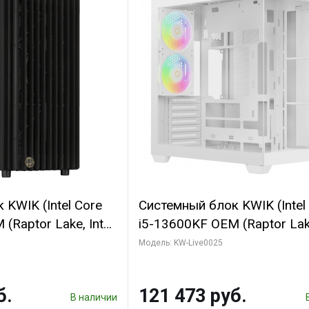
KWIK (Intel Core
Системный блок KWIK (Intel
(Raptor Lake, Intel
i5-13600KF OEM (Raptor Lake
/ 32 ГБ ОЗУ (2
7, C14 8EC/6PC/ 32 ГБ ОЗУ 
Модель: KW-Live0025
 RTX4090 24GB
модуля)/ Gigabyte RTX5060
t 3xDP HDMI ATX
WINDFORCE OC 8GB GDDR7 
б.
121 473 руб.
SSD)
3xDP / 960 ГБ SSD)
В наличии