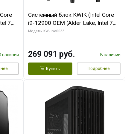
 Core
Системный блок KWIK (Intel Core
el 7,
i9-12900 OEM (Alder Lake, Intel 7,
 (2
C16 8EC/8PC/T2/ 64 ГБ ОЗУ (2
Модель: KW-Live0055
INITY 3
модуля)/ MSI RTX5080 SHADOW
 H/ 1
3X OC 16GB GDDR7 256bit 3xDP
269 091 руб.
HDMI/ 1 ТБ SSD)
В наличии
В наличии
бнее
Подробнее
Купить