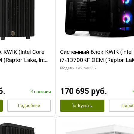
KWIK (Intel Core
Системный блок KWIK (Intel
(Raptor Lake, Intel
i7-13700KF OEM (Raptor Lake
/ 64 ГБ ОЗУ (2
7, C16 8EC/8PC/ 32 ГБ ОЗУ 
Модель: KW-Live0037
 RTX5080 PROART
модуля)/ Gigabyte RTX5070
256bit Type-C DP
OC 12GB GDDR7 192bit 3xD
б.
170 695 руб.
HDMI/ 1 ТБ SSD)
В наличии
Подробнее
Подро
Купить