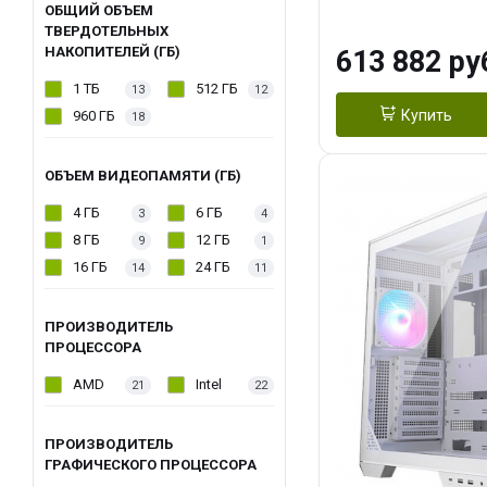
модуля)/ Afox
ОБЩИЙ ОБЪЕМ
ТВЕРДОТЕЛЬНЫХ
GDDR6X 384-Bi
НАКОПИТЕЛЕЙ (ГБ)
613 882 ру
Turbo/ 960 ГБ 
1 ТБ
512 ГБ
13
12
Купить
960 ГБ
18
ОБЪЕМ ВИДЕОПАМЯТИ (ГБ)
4 ГБ
6 ГБ
3
4
8 ГБ
12 ГБ
9
1
16 ГБ
24 ГБ
14
11
ПРОИЗВОДИТЕЛЬ
ПРОЦЕССОРА
AMD
Intel
21
22
ПРОИЗВОДИТЕЛЬ
ГРАФИЧЕСКОГО ПРОЦЕССОРА