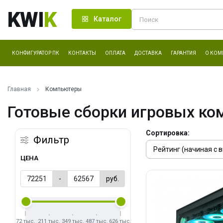
KWI
K
Каталог
КОНФИГУРАТОР ПК
КОНТАКТЫ
ОПЛАТА
ДОСТАВКА
ГАРАНТИЯ
О КОМ
Главная
Компьютеры
Готовые сборки игровых ко
Сортировка:
Фильтр
ЦЕНА
-
руб.
72 тыс.
211 тыс.
349 тыс.
487 тыс.
626 тыс.