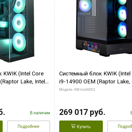
KWIK (Intel Core
Системный блок KWIK (Intel
Raptor Lake, Intel
i9-14900 OEM (Raptor Lake, I
C/ 64 ГБ ОЗУ (2
C24 16EC/8PC// 64 ГБ ОЗУ 
Модель: KW-Live0052
yte RTX5080
модуля)/ Palit RTX5080
FORCE 16GB
GAMINGPRO OC 16GB GDD
б.
269 017 руб.
1 ТБ SSD)
256bit 3xDP HD/ 512 ГБ SS
В наличии
Подробнее
Подро
Купить