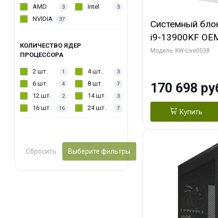
AMD
Intel
3
3
NVIDIA
37
Системный блок 
i9-13900KF OEM 
КОЛИЧЕСТВО ЯДЕР
7, C24 16EC/8P
Модель: KW-Live0038
ПРОЦЕССОРА
модуля)/ Gigab
2 шт.
4 шт.
1
3
GAMING OC 16G
6 шт.
8 шт.
170 698 ру
4
7
2xDP 2/ 960 ГБ
12 шт.
14 шт.
2
3
16 шт.
24 шт.
16
7
Купить
Сбросить
Выберите фильтры