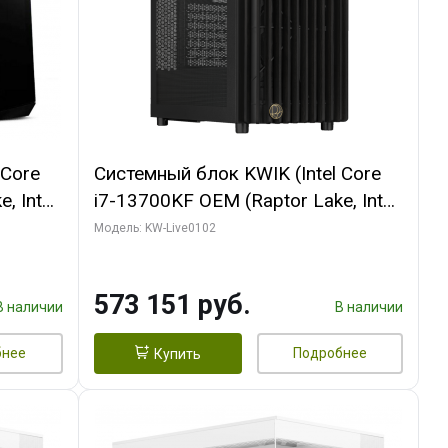
 Core
Системный блок KWIK (Intel Core
, Intel
i7-13700KF OEM (Raptor Lake, Intel
(2
7, C16 8EC/8PC/ 32 ГБ ОЗУ (2
Модель: KW-Live0102
 AERO
модуля)/ Afox RTX4090 24GB
P
GDDR6X 384-Bit 3xDP HDMI ATX
573 151 руб.
Turbo/ 960 ГБ SSD)
В наличии
В наличии
бнее
Подробнее
Купить