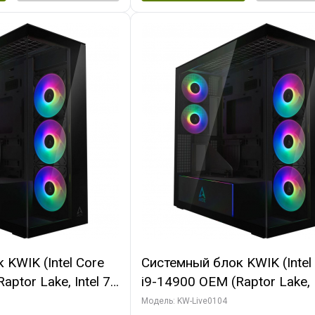
KWIK (Intel Core
Системный блок KWIK (Intel
ptor Lake, Intel 7,
i9-14900 OEM (Raptor Lake, I
 64 ГБ ОЗУ (2
C24 16EC/8PC// 64 ГБ ОЗУ 
Модель: KW-Live0104