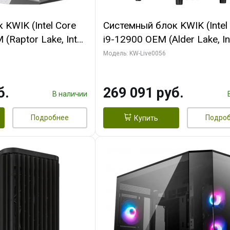
KWIK (Intel Core
Системный блок KWIK (Intel
(Raptor Lake, Intel
i9-12900 OEM (Alder Lake, Int
/ 32 ГБ ОЗУ (2
C16 8EC/8PC/T2/ 64 ГБ ОЗУ
Модель: KW-Live0056
yte RX9070XT
модуля)/ Palit RTX5080 INF
B GDDR6 256bit
OC 16GB GDDR7 256bit 3xDP
б.
269 091 руб.
 SSD)
ТБ SSD)
В наличии
Подробнее
Подро
Купить