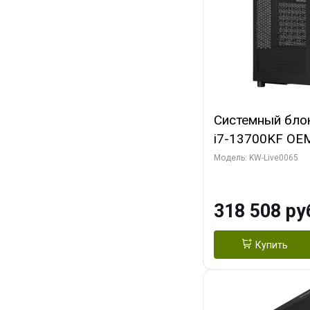
Системный блок 
i7-13700KF OEM 
7, C16 8EC/8PC
Модель: KW-Live0065
модуля)/ ASUS
OC 16GB GDDR7 
318 508 ру
2/ 1 ТБ SSD)
Купить