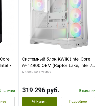
 Core
Системный блок KWIK (Intel Core
ntel 7,
i9-14900 OEM (Raptor Lake, Intel 7,
(2
C24 16EC/8PC// 64 ГБ ОЗУ (2
Модель: KW-Live0070
модуля)/ Gigabyte RTX5080
R7
XTREME WATERFORCE 16GB
319 296 руб.
D)
GDDR7 256bit/ 960 ГБ SSD)
В наличии
В наличии
бнее
Подробнее
Купить