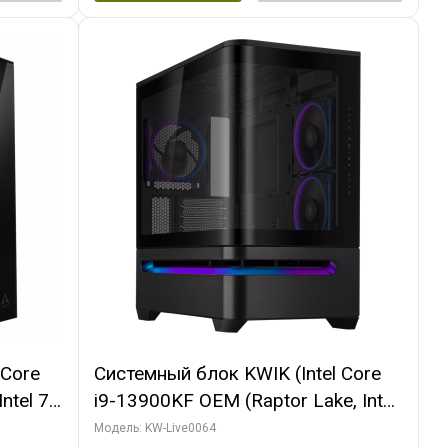
 Core
Системный блок KWIK (Intel Core
ntel 7,
i9-13900KF OEM (Raptor Lake, Intel
(2
7, C24 16EC/8P/ 64 ГБ ОЗУ (2
Модель: KW-Live0064