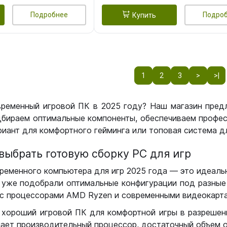
Подробнее
Подро
Купить
1
2
3
>
>|
временный игровой ПК в 2025 году? Наш магазин пред
бираем оптимальные компоненты, обеспечиваем профес
иант для комфортного гейминга или топовая система дл
выбрать готовую сборку РС для игр
ременного компьютера для игр 2025 года — это идеальн
уже подобрали оптимальные конфигурации под разные 
с процессорами AMD Ryzen и современными видеокарта
 хороший игровой ПК для комфортной игры в разрешении
чает производительный процессор, достаточный объем о