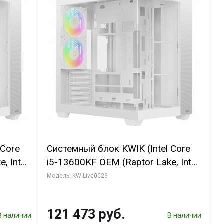
 Core
Системный блок KWIK (Intel Core
, Intel
i5-13600KF OEM (Raptor Lake, Intel
(2
7, C14 8EC/6PC/ 32 ГБ ОЗУ (2
Модель: KW-Live0026
модуля)/ Gigabyte RTX5060 EAGLE
128bit
MAX OC 8GB GDDR7 128bit 3xDP /
121 473 руб.
960 ГБ SSD)
В наличии
В наличии