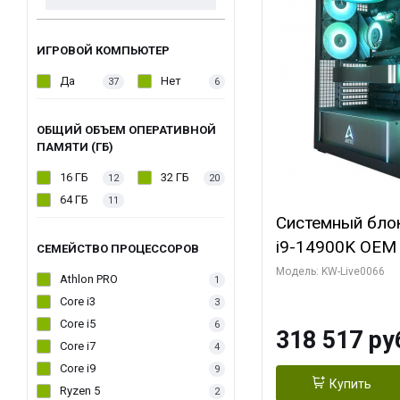
ИГРОВОЙ КОМПЬЮТЕР
Да
Нет
37
6
ОБЩИЙ ОБЪЕМ ОПЕРАТИВНОЙ
ПАМЯТИ (ГБ)
16 ГБ
32 ГБ
12
20
64 ГБ
11
Системный блок 
i9-14900K OEM (
СЕМЕЙСТВО ПРОЦЕССОРОВ
7, C24 16EC/8P
Модель: KW-Live0066
Athlon PRO
1
модуля)/ Gigab
Core i3
3
XTREME WATER
Core i5
6
318 517 ру
GDDR7 256bit/ 
Core i7
4
Core i9
9
Купить
Ryzen 5
2