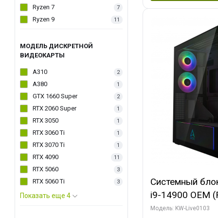
Ryzen 7
7
Ryzen 9
11
МОДЕЛЬ ДИСКРЕТНОЙ
ВИДЕОКАРТЫ
A310
2
A380
1
GTX 1660 Super
2
RTX 2060 Super
1
RTX 3050
1
RTX 3060 Ti
1
RTX 3070 Ti
1
RTX 4090
11
RTX 5060
3
Системный блок 
RTX 5060 Ti
3
i9-14900 OEM (Ra
Показать еще 4
C24 16EC/8PC//
Модель: KW-Live0103