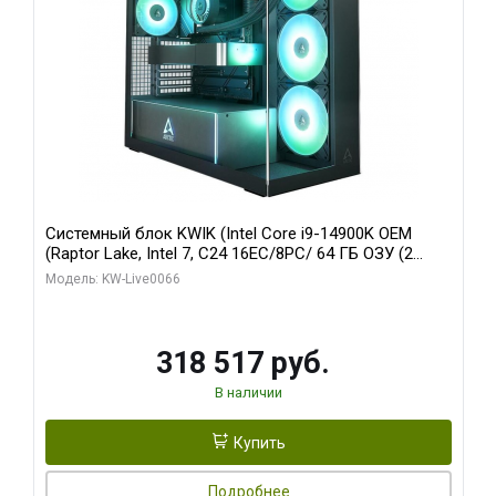
Системный блок KWIK (Intel Core i9-14900K OEM
(Raptor Lake, Intel 7, C24 16EC/8PC/ 64 ГБ ОЗУ (2
модуля)/ Gigabyte RTX5080 XTREME WATERFORCE
Модель: KW-Live0066
16GB GDDR7 256bit/ 1 ТБ SSD)
318 517 руб.
В наличии
Купить
Подробнее