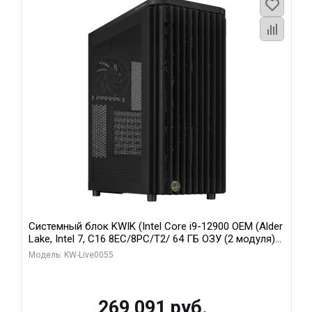
Системный блок KWIK (Intel Core i9-12900 OEM (Alder
Lake, Intel 7, C16 8EC/8PC/T2/ 64 ГБ ОЗУ (2 модуля)/
MSI RTX5080 SHADOW 3X OC 16GB GDDR7 256bit 3xDP
Модель: KW-Live0055
HDMI/ 1 ТБ SSD)
269 091 руб.