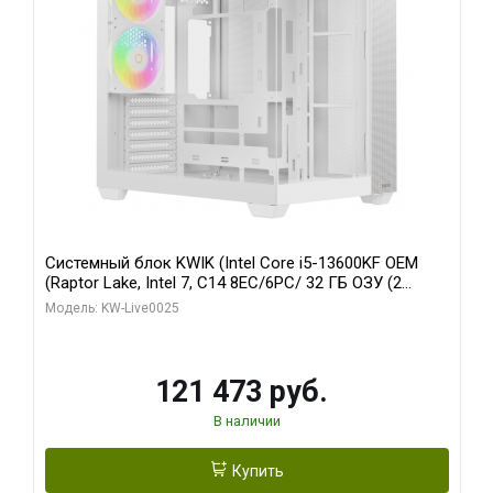
Системный блок KWIK (Intel Core i5-13600KF OEM
(Raptor Lake, Intel 7, C14 8EC/6PC/ 32 ГБ ОЗУ (2
модуля)/ Gigabyte RTX5060 WINDFORCE OC 8GB
Модель: KW-Live0025
GDDR7 128bit 3xDP / 960 ГБ SSD)
121 473 руб.
В наличии
Купить