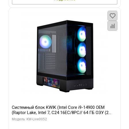
Системный блок KWIK (Intel Core i9-14900 OEM
(Raptor Lake, Intel 7, C24 16EC/8PC// 64 ГБ ОЗУ (2
модуля)/ Palit RTX5080 GAMINGPRO OC 16GB GDDR7
Модель: KW-Live0052
256bit 3xDP HD/ 512 ГБ SSD)