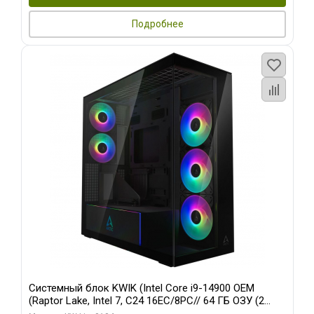
Подробнее
Системный блок KWIK (Intel Core i9-14900 OEM
(Raptor Lake, Intel 7, C24 16EC/8PC// 64 ГБ ОЗУ (2
модуля)/ Afox RTX4090 24GB GDDR6X 384-Bit 3xDP