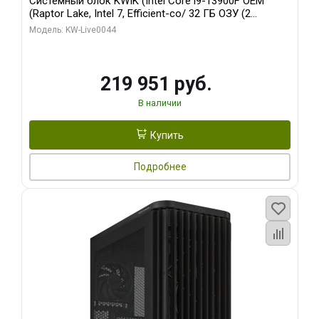
Системный блок KWIK (Intel Core i9-13900F OEM
(Raptor Lake, Intel 7, Efficient-co/ 32 ГБ ОЗУ (2
модуля)/ Gigabyte RTX5070Ti AERO OC 16GB GDDR7
Модель: KW-Live0044
256bit 3xDP HD/ 512 ГБ SSD)
219 951 руб.
В наличии
Купить
Подробнее