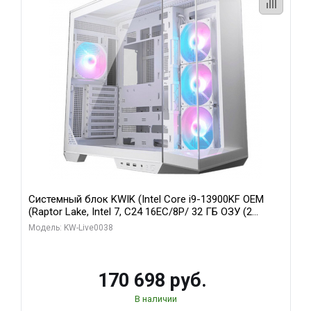
Системный блок KWIK (Intel Core i9-13900KF OEM
(Raptor Lake, Intel 7, C24 16EC/8P/ 32 ГБ ОЗУ (2
модуля)/ Gigabyte RX9070XT GAMING OC 16GB GDDR6
Модель: KW-Live0038
256bit 2xDP 2/ 960 ГБ SSD)
170 698 руб.
В наличии