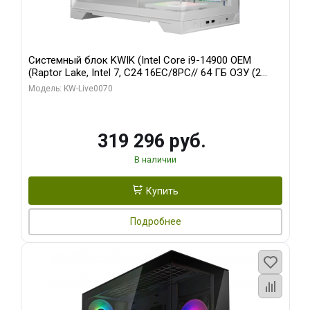
Системный блок KWIK (Intel Core i9-14900 OEM
(Raptor Lake, Intel 7, C24 16EC/8PC// 64 ГБ ОЗУ (2
модуля)/ Gigabyte RTX5080 XTREME WATERFORCE
Модель: KW-Live0070
16GB GDDR7 256bit/ 960 ГБ SSD)
319 296 руб.
В наличии
Купить
Подробнее