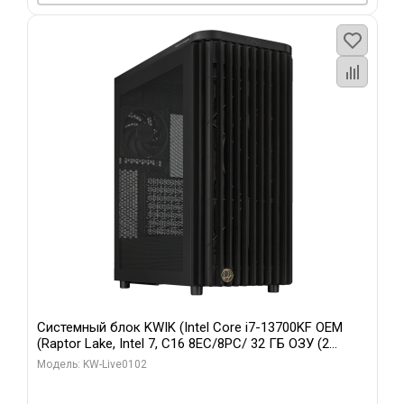
Системный блок KWIK (Intel Core i7-13700KF OEM
(Raptor Lake, Intel 7, C16 8EC/8PC/ 32 ГБ ОЗУ (2
модуля)/ Afox RTX4090 24GB GDDR6X 384-Bit 3xDP
Модель: KW-Live0102
HDMI ATX Turbo/ 960 ГБ SSD)