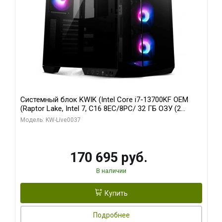
Системный блок KWIK (Intel Core i7-13700KF OEM
(Raptor Lake, Intel 7, C16 8EC/8PC/ 32 ГБ ОЗУ (2
модуля)/ Gigabyte RTX5070 AERO OC 12GB GDDR7
Модель: KW-Live0037
192bit 3xDP HDMI/ 1 ТБ SSD)
170 695 руб.
В наличии
Купить
Подробнее