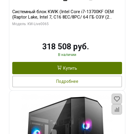
Системный блок KWIK (Intel Core i7-13700KF OEM
(Raptor Lake, Intel 7, C16 8EC/8PC/ 64 ГБ ОЗУ (2
модуля)/ ASUS RTX5080 PROART OC 16GB GDDR7
Модель: KW-Live0065
256bit Type-C DP 2/ 1 ТБ SSD)
318 508 руб.
В наличии
Купить
Подробнее