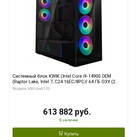
Системный блок KWIK (Intel Core i9-14900 OEM
(Raptor Lake, Intel 7, C24 16EC/8PC// 64 ГБ ОЗУ (2
модуля)/ Afox RTX4090 24GB GDDR6X 384-Bit 3xDP
Модель: KW-Live0103
HDMI ATX Turbo/ 960 ГБ SSD)
613 882 руб.
В наличии
Купить