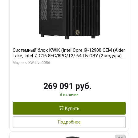
Системный блок KWIK (Intel Core i9-12900 OEM (Alder
Lake, Intel 7, C16 8EC/8PC/T2/ 64 ГБ ОЗУ (2 модуля)/
Palit RTX5080 INFINITY 3 OC 16GB GDDR7 256bit 3xDP
Модель: KW-Live0056
H/ 1 ТБ SSD)
269 091 руб.
В наличии
Купить
Подробнее