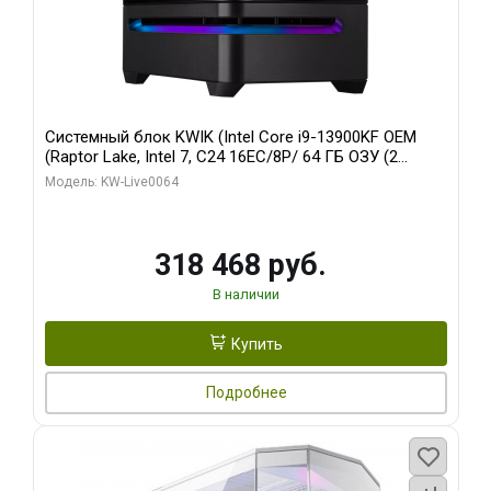
Системный блок KWIK (Intel Core i9-13900KF OEM
(Raptor Lake, Intel 7, C24 16EC/8P/ 64 ГБ ОЗУ (2
модуля)/ ASUS RTX5080 PROART OC 16GB GDDR7
Модель: KW-Live0064
256bit Type-C DP 2/ 512 ГБ SSD)
318 468 руб.
В наличии
Купить
Подробнее