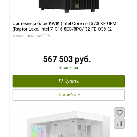
Системный блок KWIK (Intel Core i7-13700KF OEM
(Raptor Lake, Intel 7, C16 8EC/8PC/ 32 ГБ ОЗУ (2
модуля)/ Afox RTX4090 24GB GDDR6X 384-Bit 3xDP
Модель: KW-Live0095
HDMI ATX Turbo/ 512 ГБ SSD)
567 503 руб.
В наличии
Купить
Подробнее