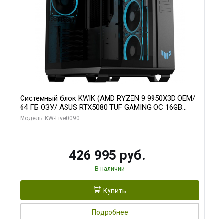
Системный блок KWIK (AMD RYZEN 9 9950X3D OEM/
64 ГБ ОЗУ/ ASUS RTX5080 TUF GAMING OC 16GB
GDDR7 256bit 3xDP 3x/ 1 ТБ SSD)
Модель: KW-Live0090
426 995 руб.
В наличии
Купить
Подробнее