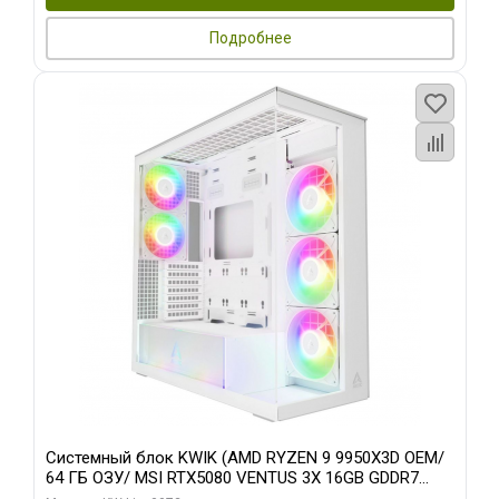
Подробнее
Системный блок KWIK (AMD RYZEN 9 9950X3D OEM/
64 ГБ ОЗУ/ MSI RTX5080 VENTUS 3X 16GB GDDR7
256bit 3xDP HDMI 3F/ 960 ГБ SSD)