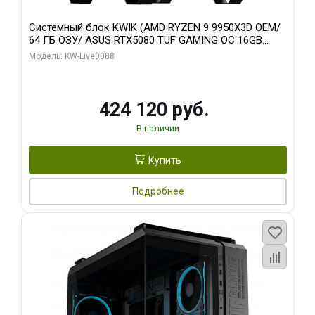
Системный блок KWIK (AMD RYZEN 9 9950X3D OEM/
64 ГБ ОЗУ/ ASUS RTX5080 TUF GAMING OC 16GB
GDDR7 256bit 3xDP 3x/ 960 ГБ SSD)
Модель: KW-Live0088
424 120 руб.
В наличии
Купить
Подробнее