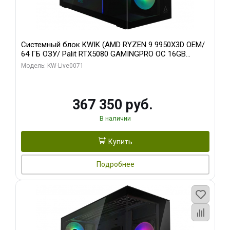
Системный блок KWIK (AMD RYZEN 9 9950X3D OEM/
64 ГБ ОЗУ/ Palit RTX5080 GAMINGPRO OC 16GB
GDDR7 256bit 3xDP HD/ 960 ГБ SSD)
Модель: KW-Live0071
367 350 руб.
В наличии
Купить
Подробнее