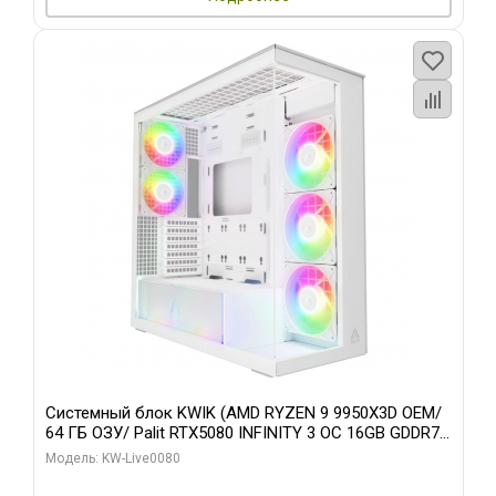
Системный блок KWIK (AMD RYZEN 9 9950X3D OEM/
64 ГБ ОЗУ/ Palit RTX5080 INFINITY 3 OC 16GB GDDR7
256bit 3xDP H/ 960 ГБ SSD)
Модель: KW-Live0080