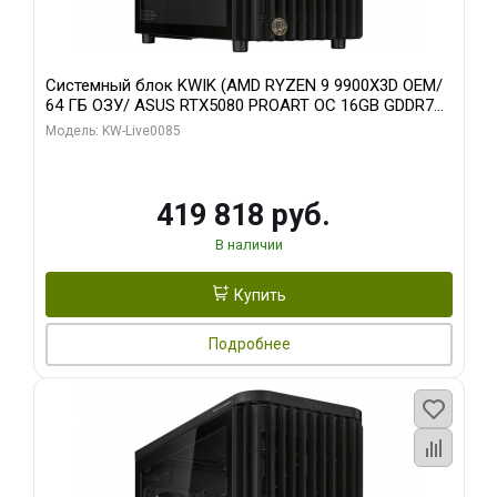
Системный блок KWIK (AMD RYZEN 9 9900X3D OEM/
64 ГБ ОЗУ/ ASUS RTX5080 PROART OC 16GB GDDR7
256bit Type-C DP 2/ 960 ГБ SSD)
Модель: KW-Live0085
419 818 руб.
В наличии
Купить
Подробнее