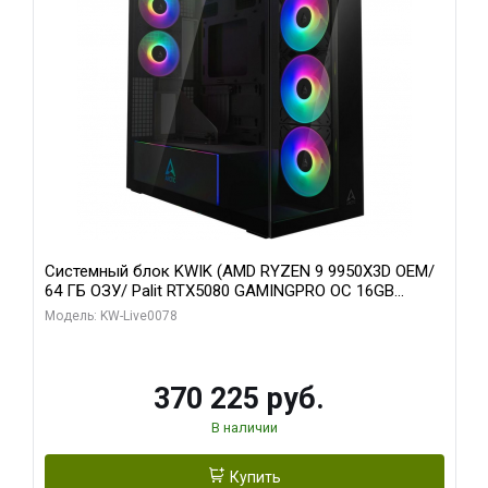
Системный блок KWIK (AMD RYZEN 9 9950X3D OEM/
64 ГБ ОЗУ/ Palit RTX5080 GAMINGPRO OC 16GB
GDDR7 256bit 3xDP HD/ 1 ТБ SSD)
Модель: KW-Live0078
370 225 руб.
В наличии
Купить