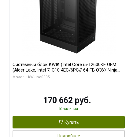
Системный блок KWIK (Intel Core i5-12600KF OEM
(Alder Lake, Intel 7, C10 4EC/6PC// 64 ГБ ОЗУ/ Ninja
Sinotex GTX1650 4GB 128bit GDDR6 DVI DP HDMI 2/
Модель: KW-Live0035
960 ГБ SSD)
170 662 руб.
В наличии
Купить
Подробнее