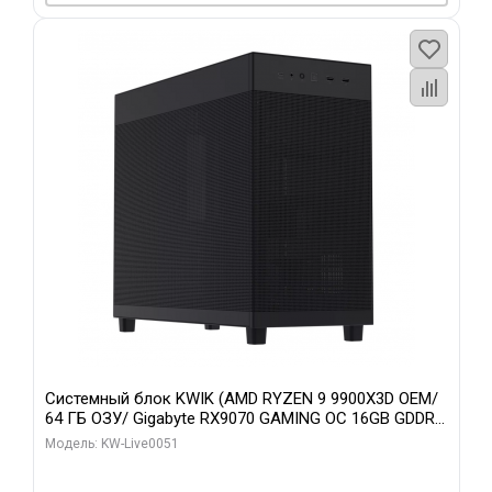
Системный блок KWIK (AMD RYZEN 9 9900X3D OEM/
64 ГБ ОЗУ/ Gigabyte RX9070 GAMING OC 16GB GDDR6
256bit 2xDP 2xH/ 960 ГБ SSD)
Модель: KW-Live0051