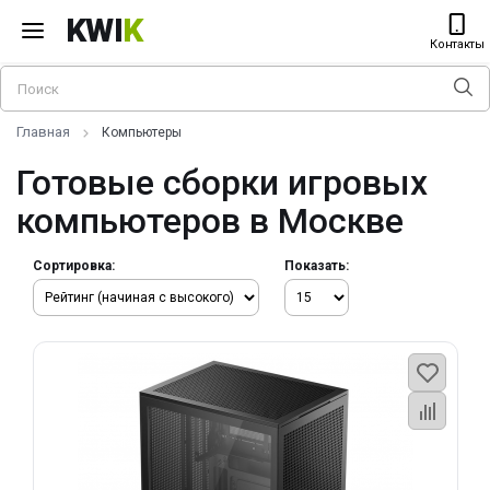
KWI
K
Контакты
Главная
Компьютеры
Готовые сборки игровых
компьютеров в Москве
Сортировка:
Показать: