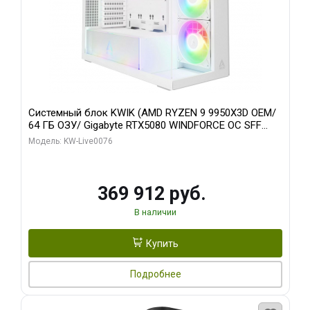
Системный блок KWIK (AMD RYZEN 9 9950X3D OEM/
64 ГБ ОЗУ/ Gigabyte RTX5080 WINDFORCE OC SFF
16GB GDDR7 256bit / 960 ГБ SSD)
Модель: KW-Live0076
369 912 руб.
В наличии
Купить
Подробнее