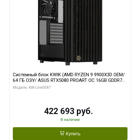
Системный блок KWIK (AMD RYZEN 9 9900X3D OEM/
64 ГБ ОЗУ/ ASUS RTX5080 PROART OC 16GB GDDR7
256bit Type-C DP 2/ 1 ТБ SSD)
Модель: KW-Live0087
422 693 руб.
В наличии
Купить