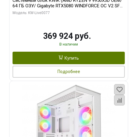
Системный блок KWIK (AMD RYZEN 9 9950X3D OEM/
64 ГБ ОЗУ/ Gigabyte RTX5080 WINDFORCE OC V2 SFF
16GB GDDR7 256b/ 960 ГБ SSD)
Модель: KW-Live0077
369 924 руб.
В наличии
Купить
Подробнее