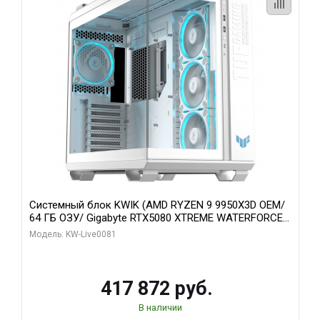
Системный блок KWIK (AMD RYZEN 9 9950X3D OEM/
64 ГБ ОЗУ/ Gigabyte RTX5080 XTREME WATERFORCE
16GB GDDR7 256bit/ 1 ТБ SSD)
Модель: KW-Live0081
417 872 руб.
В наличии