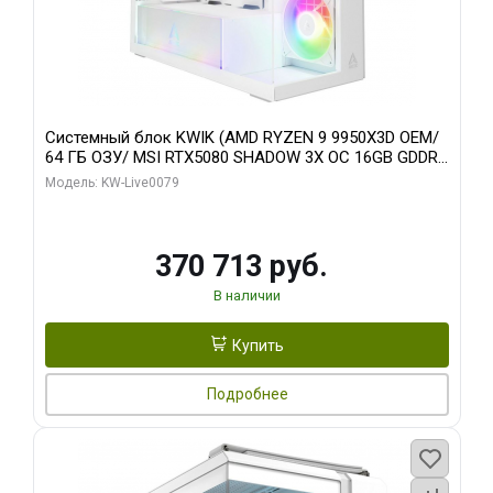
Системный блок KWIK (AMD RYZEN 9 9950X3D OEM/
64 ГБ ОЗУ/ MSI RTX5080 SHADOW 3X OC 16GB GDDR7
256bit 3xDP HDMI/ 960 ГБ SSD)
Модель: KW-Live0079
370 713 руб.
В наличии
Купить
Подробнее