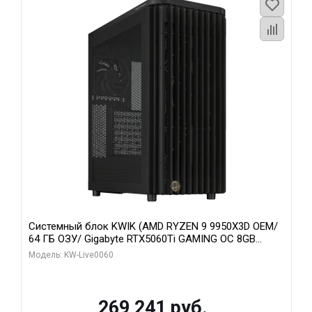
Системный блок KWIK (AMD RYZEN 9 9950X3D OEM/
64 ГБ ОЗУ/ Gigabyte RTX5060Ti GAMING OC 8GB
GDDR7 128bit 3xDP H/ 1 ТБ SSD)
Модель: KW-Live0060
269 241 руб.