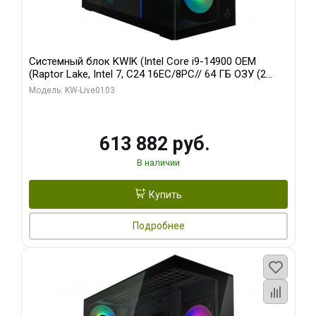
Системный блок KWIK (Intel Core i9-14900 OEM
(Raptor Lake, Intel 7, C24 16EC/8PC// 64 ГБ ОЗУ (2
модуля)/ Afox RTX4090 24GB GDDR6X 384-Bit 3xDP
Модель: KW-Live0103
HDMI ATX Turbo/ 960 ГБ SSD)
613 882 руб.
В наличии
Купить
Подробнее