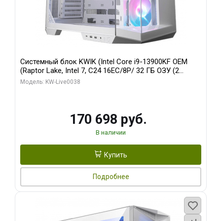
Системный блок KWIK (Intel Core i9-13900KF OEM
(Raptor Lake, Intel 7, C24 16EC/8P/ 32 ГБ ОЗУ (2
модуля)/ Gigabyte RX9070XT GAMING OC 16GB GDDR6
Модель: KW-Live0038
256bit 2xDP 2/ 960 ГБ SSD)
170 698 руб.
В наличии
Купить
Подробнее