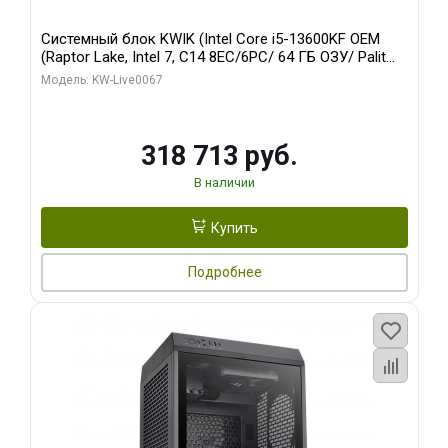
Системный блок KWIK (Intel Core i5-13600KF OEM
(Raptor Lake, Intel 7, C14 8EC/6PC/ 64 ГБ ОЗУ/ Palit
RTX5080 GAMINGPRO OC 16GB GDDR7 256bit 3xDP
Модель: KW-Live0067
HD/ 960 ГБ SSD)
318 713 руб.
В наличии
Купить
Подробнее