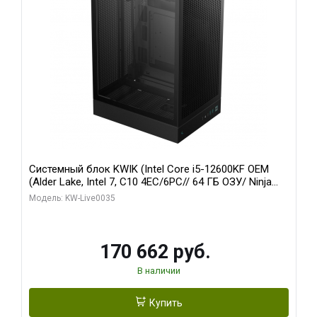
Системный блок KWIK (Intel Core i5-12600KF OEM
(Alder Lake, Intel 7, C10 4EC/6PC// 64 ГБ ОЗУ/ Ninja
Sinotex GTX1650 4GB 128bit GDDR6 DVI DP HDMI 2/
Модель: KW-Live0035
960 ГБ SSD)
170 662 руб.
В наличии
Купить