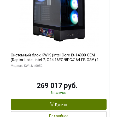
Системный блок KWIK (Intel Core i9-14900 OEM
(Raptor Lake, Intel 7, C24 16EC/8PC// 64 ГБ ОЗУ (2
модуля)/ Palit RTX5080 GAMINGPRO OC 16GB GDDR7
Модель: KW-Live0052
256bit 3xDP HD/ 512 ГБ SSD)
269 017 руб.
В наличии
Купить
Подробнее