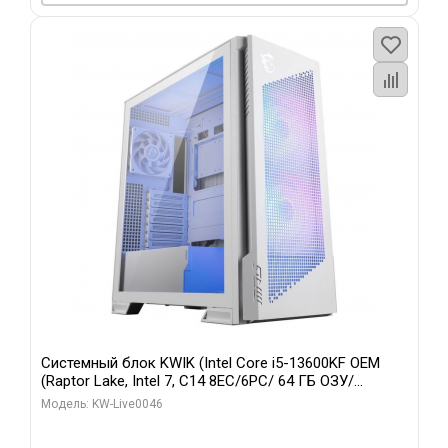
Системный блок KWIK (Intel Core i5-13600KF OEM
(Raptor Lake, Intel 7, C14 8EC/6PC/ 64 ГБ ОЗУ/
Gigabyte RTX5060Ti GAMING OC 8GB GDDR7 128bit
Модель: KW-Live0046
3xDP H/ 960 ГБ SSD)