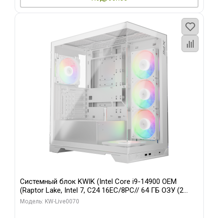
Системный блок KWIK (Intel Core i9-14900 OEM
(Raptor Lake, Intel 7, C24 16EC/8PC// 64 ГБ ОЗУ (2
модуля)/ Gigabyte RTX5080 XTREME WATERFORCE
Модель: KW-Live0070
16GB GDDR7 256bit/ 960 ГБ SSD)