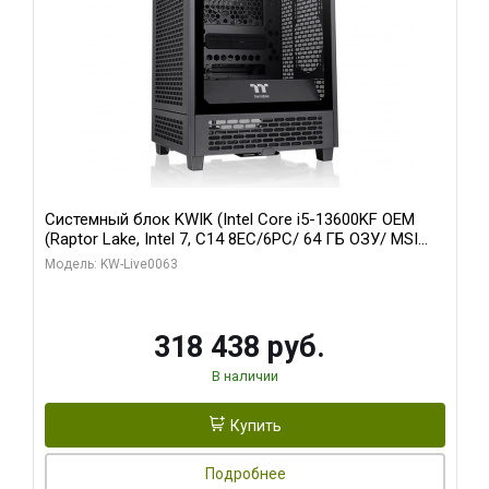
Системный блок KWIK (Intel Core i5-13600KF OEM
(Raptor Lake, Intel 7, C14 8EC/6PC/ 64 ГБ ОЗУ/ MSI
RTX5080 VENTUS 3X OC 16GB GDDR7 256bit 3xDP
Модель: KW-Live0063
HDMI/ 512 ГБ SSD)
318 438 руб.
В наличии
Купить
Подробнее