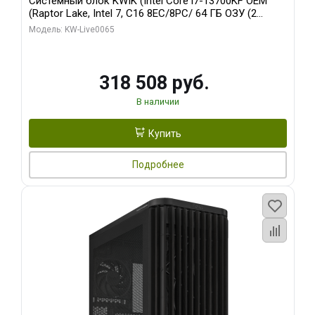
Системный блок KWIK (Intel Core i7-13700KF OEM
(Raptor Lake, Intel 7, C16 8EC/8PC/ 64 ГБ ОЗУ (2
модуля)/ ASUS RTX5080 PROART OC 16GB GDDR7
Модель: KW-Live0065
256bit Type-C DP 2/ 1 ТБ SSD)
318 508 руб.
В наличии
Купить
Подробнее