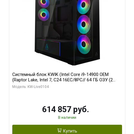
Системный блок KWIK (Intel Core i9-14900 OEM
(Raptor Lake, Intel 7, C24 16EC/8PC// 64 ГБ ОЗУ (2
модуля)/ Afox RTX4090 24GB GDDR6X 384-Bit 3xDP
Модель: KW-Live0104
HDMI ATX Turbo/ 1 ТБ SSD)
614 857 руб.
В наличии
Купить