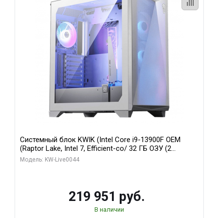
Системный блок KWIK (Intel Core i9-13900F OEM
(Raptor Lake, Intel 7, Efficient-co/ 32 ГБ ОЗУ (2
модуля)/ Gigabyte RTX5070Ti AERO OC 16GB GDDR7
Модель: KW-Live0044
256bit 3xDP HD/ 512 ГБ SSD)
219 951 руб.
В наличии