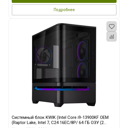
Подробнее
Системный блок KWIK (Intel Core i9-13900KF OEM
(Raptor Lake, Intel 7, C24 16EC/8P/ 64 ГБ ОЗУ (2
модуля)/ ASUS RTX5080 PROART OC 16GB GDDR7