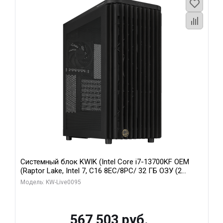
Системный блок KWIK (Intel Core i7-13700KF OEM
(Raptor Lake, Intel 7, C16 8EC/8PC/ 32 ГБ ОЗУ (2
модуля)/ Afox RTX4090 24GB GDDR6X 384-Bit 3xDP
Модель: KW-Live0095
HDMI ATX Turbo/ 512 ГБ SSD)
567 503 руб.