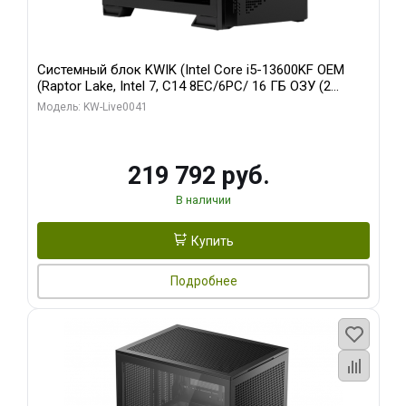
Системный блок KWIK (Intel Core i5-13600KF OEM
(Raptor Lake, Intel 7, C14 8EC/6PC/ 16 ГБ ОЗУ (2
модуля)/ Palit RTX5080 GAMINGPRO OC 16GB GDDR7
Модель: KW-Live0041
256bit 3xDP HD/ 512 ГБ SSD)
219 792 руб.
В наличии
Купить
Подробнее