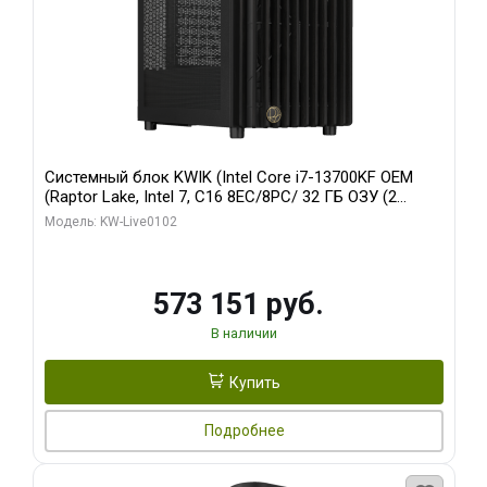
Системный блок KWIK (Intel Core i7-13700KF OEM
(Raptor Lake, Intel 7, C16 8EC/8PC/ 32 ГБ ОЗУ (2
модуля)/ Afox RTX4090 24GB GDDR6X 384-Bit 3xDP
Модель: KW-Live0102
HDMI ATX Turbo/ 960 ГБ SSD)
573 151 руб.
В наличии
Купить
Подробнее