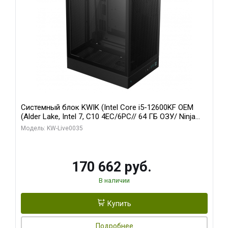
Системный блок KWIK (Intel Core i5-12600KF OEM
(Alder Lake, Intel 7, C10 4EC/6PC// 64 ГБ ОЗУ/ Ninja
Sinotex GTX1650 4GB 128bit GDDR6 DVI DP HDMI 2/
Модель: KW-Live0035
960 ГБ SSD)
170 662 руб.
В наличии
Купить
Подробнее