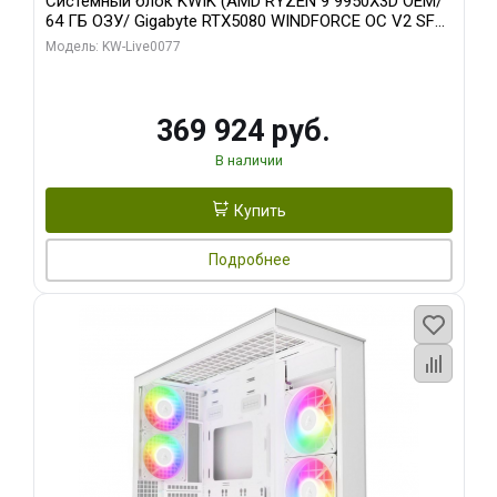
Системный блок KWIK (AMD RYZEN 9 9950X3D OEM/
64 ГБ ОЗУ/ Gigabyte RTX5080 WINDFORCE OC V2 SFF
16GB GDDR7 256b/ 960 ГБ SSD)
Модель: KW-Live0077
369 924 руб.
В наличии
Купить
Подробнее