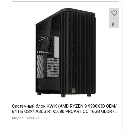
Системный блок KWIK (AMD RYZEN 9 9900X3D OEM/
64 ГБ ОЗУ/ ASUS RTX5080 PROART OC 16GB GDDR7
256bit Type-C DP 2/ 1 ТБ SSD)
Модель: KW-Live0087