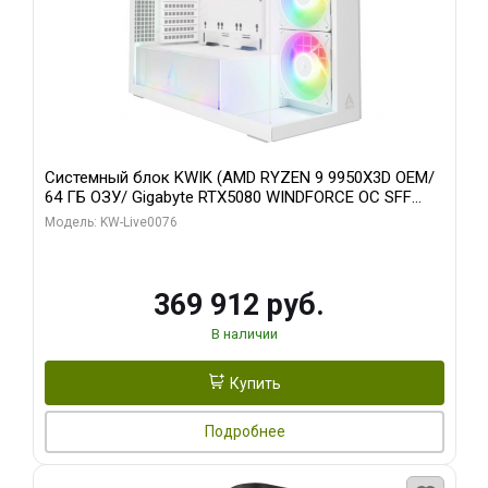
Системный блок KWIK (AMD RYZEN 9 9950X3D OEM/
64 ГБ ОЗУ/ Gigabyte RTX5080 WINDFORCE OC SFF
16GB GDDR7 256bit / 960 ГБ SSD)
Модель: KW-Live0076
369 912 руб.
В наличии
Купить
Подробнее