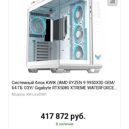
Системный блок KWIK (AMD RYZEN 9 9950X3D OEM/
64 ГБ ОЗУ/ Gigabyte RTX5080 XTREME WATERFORCE
16GB GDDR7 256bit/ 1 ТБ SSD)
Модель: KW-Live0081
417 872 руб.
В наличии