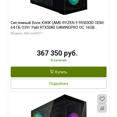
Системный блок KWIK (AMD RYZEN 9 9950X3D OEM/
64 ГБ ОЗУ/ Palit RTX5080 GAMINGPRO OC 16GB
GDDR7 256bit 3xDP HD/ 960 ГБ SSD)
Модель: KW-Live0071
367 350 руб.
В наличии
Купить
Подробнее