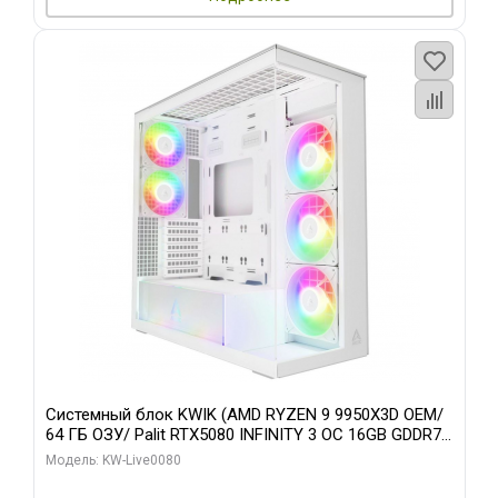
Системный блок KWIK (AMD RYZEN 9 9950X3D OEM/
64 ГБ ОЗУ/ Palit RTX5080 INFINITY 3 OC 16GB GDDR7
256bit 3xDP H/ 960 ГБ SSD)
Модель: KW-Live0080