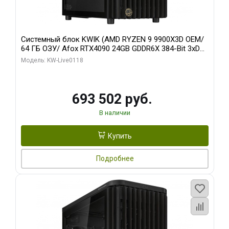
Системный блок KWIK (AMD RYZEN 9 9900X3D OEM/
64 ГБ ОЗУ/ Afox RTX4090 24GB GDDR6X 384-Bit 3xDP
HDMI ATX Turbo/ 960 ГБ SSD)
Модель: KW-Live0118
693 502 руб.
В наличии
Купить
Подробнее