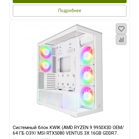
Подробнее
Системный блок KWIK (AMD RYZEN 9 9950X3D OEM/
64 ГБ ОЗУ/ MSI RTX5080 VENTUS 3X 16GB GDDR7
256bit 3xDP HDMI 3F/ 960 ГБ SSD)