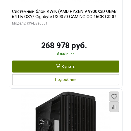
Системный блок KWIK (AMD RYZEN 9 9900X3D OEM/
64 ГБ ОЗУ/ Gigabyte RX9070 GAMING OC 16GB GDDR6
256bit 2xDP 2xH/ 960 ГБ SSD)
Модель: KW-Live0051
268 978 руб.
В наличии
Купить
Подробнее