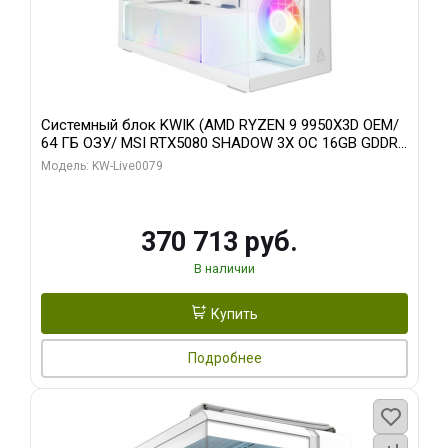
Системный блок KWIK (AMD RYZEN 9 9950X3D OEM/
64 ГБ ОЗУ/ MSI RTX5080 SHADOW 3X OC 16GB GDDR7
256bit 3xDP HDMI/ 960 ГБ SSD)
Модель: KW-Live0079
370 713 руб.
В наличии
Купить
Подробнее