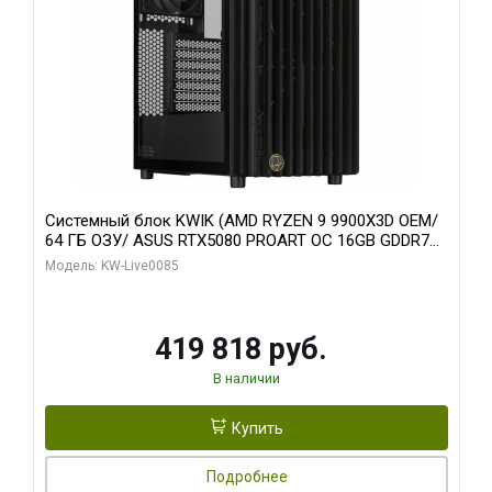
Системный блок KWIK (AMD RYZEN 9 9900X3D OEM/
64 ГБ ОЗУ/ ASUS RTX5080 PROART OC 16GB GDDR7
256bit Type-C DP 2/ 960 ГБ SSD)
Модель: KW-Live0085
419 818 руб.
В наличии
Купить
Подробнее