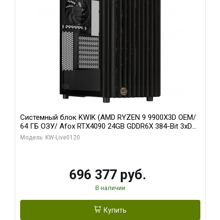
Системный блок KWIK (AMD RYZEN 9 9900X3D OEM/
64 ГБ ОЗУ/ Afox RTX4090 24GB GDDR6X 384-Bit 3xDP
HDMI ATX Turbo/ 1 ТБ SSD)
Модель: KW-Live0120
696 377 руб.
В наличии
Купить