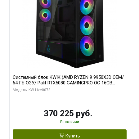
Системный блок KWIK (AMD RYZEN 9 9950X3D OEM/
64 ГБ ОЗУ/ Palit RTX5080 GAMINGPRO OC 16GB
GDDR7 256bit 3xDP HD/ 1 ТБ SSD)
Модель: KW-Live0078
370 225 руб.
В наличии
Купить