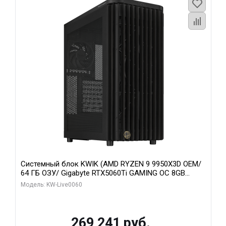
Системный блок KWIK (AMD RYZEN 9 9950X3D OEM/
64 ГБ ОЗУ/ Gigabyte RTX5060Ti GAMING OC 8GB
GDDR7 128bit 3xDP H/ 1 ТБ SSD)
Модель: KW-Live0060
269 241 руб.