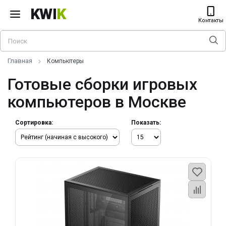
KWI
K
Контакты
Главная
Компьютеры
Готовые сборки игровых
компьютеров в Москве
Сортировка:
Показать: