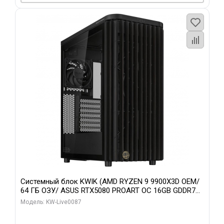
Системный блок KWIK (AMD RYZEN 9 9900X3D OEM/
64 ГБ ОЗУ/ ASUS RTX5080 PROART OC 16GB GDDR7
256bit Type-C DP 2/ 1 ТБ SSD)
Модель: KW-Live0087