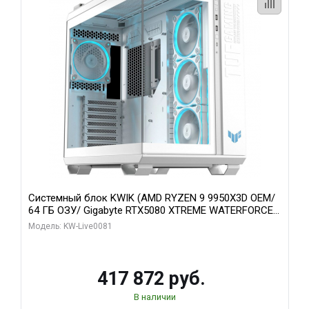
Системный блок KWIK (AMD RYZEN 9 9950X3D OEM/
64 ГБ ОЗУ/ Gigabyte RTX5080 XTREME WATERFORCE
16GB GDDR7 256bit/ 1 ТБ SSD)
Модель: KW-Live0081
417 872 руб.
В наличии