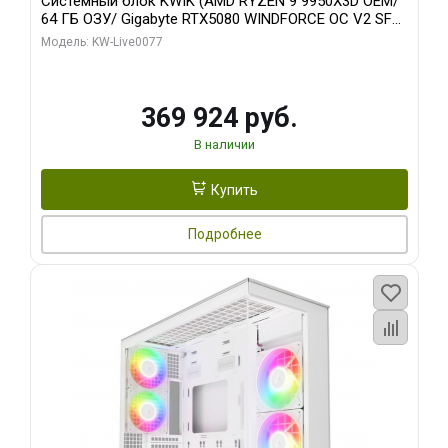
Системный блок KWIK (AMD RYZEN 9 9950X3D OEM/
64 ГБ ОЗУ/ Gigabyte RTX5080 WINDFORCE OC V2 SFF
16GB GDDR7 256b/ 960 ГБ SSD)
Модель: KW-Live0077
369 924 руб.
В наличии
Купить
Подробнее