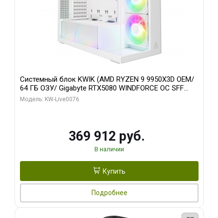
Системный блок KWIK (AMD RYZEN 9 9950X3D OEM/
64 ГБ ОЗУ/ Gigabyte RTX5080 WINDFORCE OC SFF
16GB GDDR7 256bit / 960 ГБ SSD)
Модель: KW-Live0076
369 912 руб.
В наличии
Купить
Подробнее