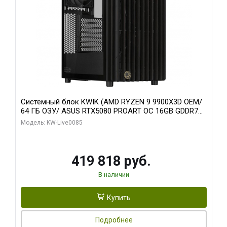
Системный блок KWIK (AMD RYZEN 9 9900X3D OEM/
64 ГБ ОЗУ/ ASUS RTX5080 PROART OC 16GB GDDR7
256bit Type-C DP 2/ 960 ГБ SSD)
Модель: KW-Live0085
419 818 руб.
В наличии
Купить
Подробнее