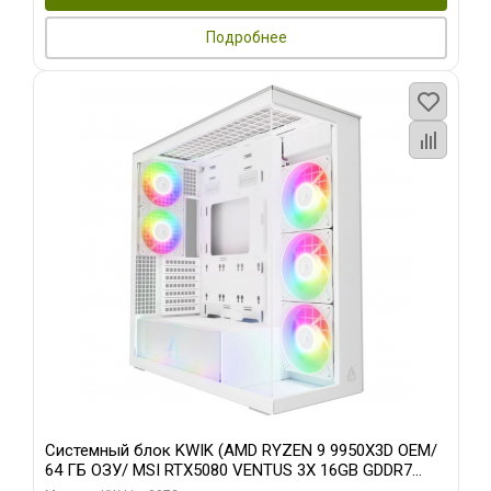
Подробнее
Системный блок KWIK (AMD RYZEN 9 9950X3D OEM/
64 ГБ ОЗУ/ MSI RTX5080 VENTUS 3X 16GB GDDR7
256bit 3xDP HDMI 3F/ 960 ГБ SSD)