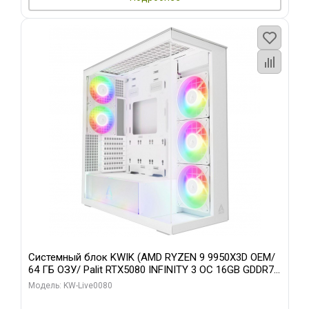
Системный блок KWIK (AMD RYZEN 9 9950X3D OEM/
64 ГБ ОЗУ/ Palit RTX5080 INFINITY 3 OC 16GB GDDR7
256bit 3xDP H/ 960 ГБ SSD)
Модель: KW-Live0080