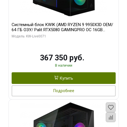
Системный блок KWIK (AMD RYZEN 9 9950X3D OEM/
64 ГБ ОЗУ/ Palit RTX5080 GAMINGPRO OC 16GB
GDDR7 256bit 3xDP HD/ 960 ГБ SSD)
Модель: KW-Live0071
367 350 руб.
В наличии
Купить
Подробнее