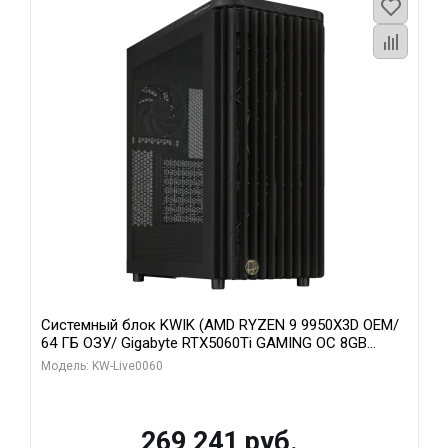
Системный блок KWIK (AMD RYZEN 9 9950X3D OEM/
64 ГБ ОЗУ/ Gigabyte RTX5060Ti GAMING OC 8GB
GDDR7 128bit 3xDP H/ 1 ТБ SSD)
Модель: KW-Live0060
269 241 руб.