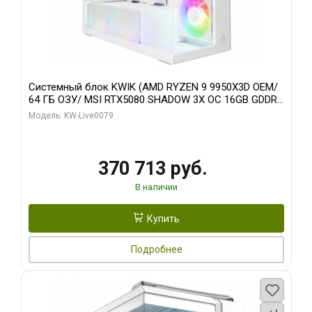
Системный блок KWIK (AMD RYZEN 9 9950X3D OEM/
64 ГБ ОЗУ/ MSI RTX5080 SHADOW 3X OC 16GB GDDR7
256bit 3xDP HDMI/ 960 ГБ SSD)
Модель: KW-Live0079
370 713 руб.
В наличии
Купить
Подробнее