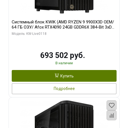
Системный блок KWIK (AMD RYZEN 9 9900X3D OEM/
64 ГБ ОЗУ/ Afox RTX4090 24GB GDDR6X 384-Bit 3xDP
HDMI ATX Turbo/ 960 ГБ SSD)
Модель: KW-Live0118
693 502 руб.
В наличии
Купить
Подробнее