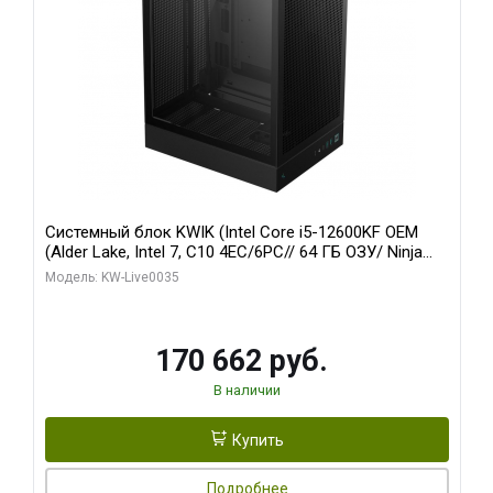
Системный блок KWIK (Intel Core i5-12600KF OEM
(Alder Lake, Intel 7, C10 4EC/6PC// 64 ГБ ОЗУ/ Ninja
Sinotex GTX1650 4GB 128bit GDDR6 DVI DP HDMI 2/
Модель: KW-Live0035
960 ГБ SSD)
170 662 руб.
В наличии
Купить
Подробнее