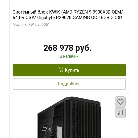
Системный блок KWIK (AMD RYZEN 9 9900X3D OEM/
64 ГБ ОЗУ/ Gigabyte RX9070 GAMING OC 16GB GDDR6
256bit 2xDP 2xH/ 960 ГБ SSD)
Модель: KW-Live0051
268 978 руб.
В наличии
Купить
Подробнее