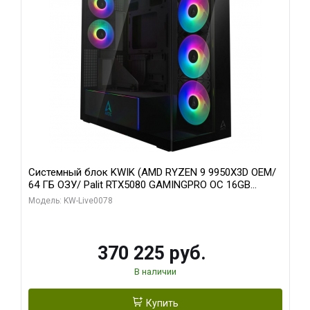
Системный блок KWIK (AMD RYZEN 9 9950X3D OEM/
64 ГБ ОЗУ/ Palit RTX5080 GAMINGPRO OC 16GB
GDDR7 256bit 3xDP HD/ 1 ТБ SSD)
Модель: KW-Live0078
370 225 руб.
В наличии
Купить