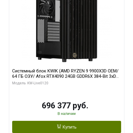
Системный блок KWIK (AMD RYZEN 9 9900X3D OEM/
64 ГБ ОЗУ/ Afox RTX4090 24GB GDDR6X 384-Bit 3xDP
HDMI ATX Turbo/ 1 ТБ SSD)
Модель: KW-Live0120
696 377 руб.
В наличии
Купить