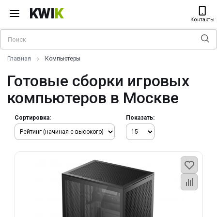
KWI
K
Контакты
Главная
Компьютеры
Готовые сборки игровых
компьютеров в Москве
Сортировка:
Показать: