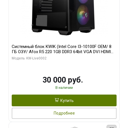
Системный блок KWIK (Intel Core I3-10100F OEM/ 8
ГБ ОЗУ/ Afox R5 220 1GB DDR3 64bit VGA DVI HDMI
1FAN LP RTL / 128 ГБ SSD)
Модель: KW-Live0002
30 000 руб.
В наличии
Купить
Подробнее