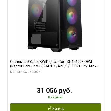
Системный блок KWIK (Intel Core i3-14100F OEM
(Raptor Lake, Intel 7, C4 0EC/4PC/T/ 8 ГБ ОЗУ/ Afox
R5 220 1GB DDR3 64bit VGA DVI HDMI 1FAN LP RTL /
Модель: KW-Live0004
128 ГБ SSD)
31 056 руб.
В наличии
Купить