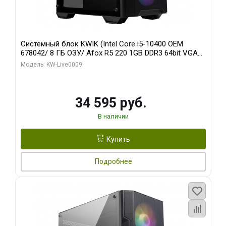
Системный блок KWIK (Intel Core i5-10400 OEM
678042/ 8 ГБ ОЗУ/ Afox R5 220 1GB DDR3 64bit VGA
DVI HDMI 1FAN LP RTL / 128 ГБ SSD)
Модель: KW-Live0009
34 595 руб.
В наличии
Купить
Подробнее