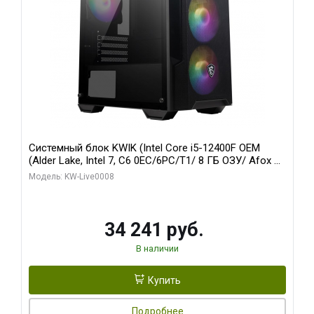
Системный блок KWIK (Intel Core i5-12400F OEM
(Alder Lake, Intel 7, C6 0EC/6PC/T1/ 8 ГБ ОЗУ/ Afox R5
220 1GB DDR3 64bit VGA DVI HDMI 1FAN LP RTL / 128
Модель: KW-Live0008
ГБ SSD)
34 241 руб.
В наличии
Купить
Подробнее