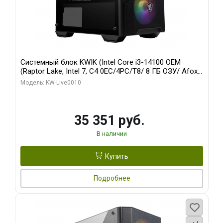
Системный блок KWIK (Intel Core i3-14100 OEM
(Raptor Lake, Intel 7, C4 0EC/4PC/T8/ 8 ГБ ОЗУ/ Afox
R5 220 1GB DDR3 64bit VGA DVI HDMI 1FAN LP RTL /
Модель: KW-Live0010
128 ГБ SSD)
35 351 руб.
В наличии
Купить
Подробнее