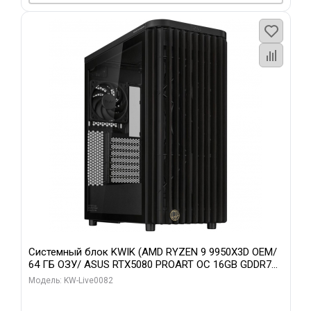
Системный блок KWIK (AMD RYZEN 9 9950X3D OEM/
64 ГБ ОЗУ/ ASUS RTX5080 PROART OC 16GB GDDR7
256bit Type-C DP 2/ 512 ГБ SSD)
Модель: KW-Live0082