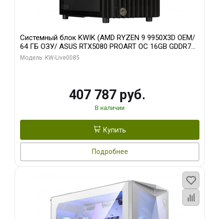
Системный блок KWIK (AMD RYZEN 9 9950X3D OEM/
64 ГБ ОЗУ/ ASUS RTX5080 PROART OC 16GB GDDR7
256bit Type-C DP 2/ 1 ТБ SSD)
Модель: KW-Live0085
407 787 руб.
В наличии
Купить
Подробнее