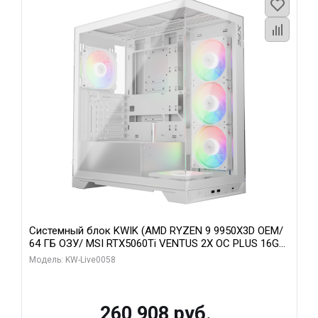
Системный блок KWIK (AMD RYZEN 9 9950X3D OEM/
64 ГБ ОЗУ/ MSI RTX5060Ti VENTUS 2X OC PLUS 16GB
GDDR7 128bit 3x/ 512 ГБ SSD)
Модель: KW-Live0058
260 908 руб.