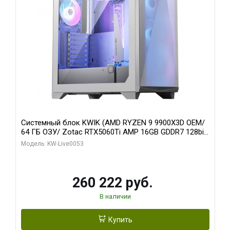
Системный блок KWIK (AMD RYZEN 9 9900X3D OEM/
64 ГБ ОЗУ/ Zotac RTX5060Ti AMP 16GB GDDR7 128bit
3xDP HDMI 2FAN/ 960 ГБ SSD)
Модель: KW-Live0053
260 222 руб.
В наличии
Купить