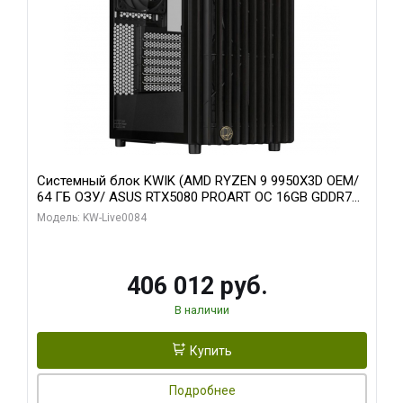
Системный блок KWIK (AMD RYZEN 9 9950X3D OEM/
64 ГБ ОЗУ/ ASUS RTX5080 PROART OC 16GB GDDR7
256bit Type-C DP 2/ 960 ГБ SSD)
Модель: KW-Live0084
406 012 руб.
В наличии
Купить
Подробнее