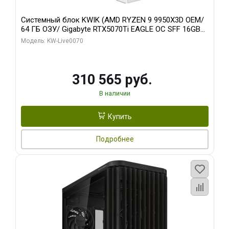
Системный блок KWIK (AMD RYZEN 9 9950X3D OEM/
64 ГБ ОЗУ/ Gigabyte RTX5070Ti EAGLE OC SFF 16GB
GDDR7 256bit 3x/ 512 ГБ SSD)
Модель: KW-Live0070
310 565 руб.
В наличии
Купить
Подробнее