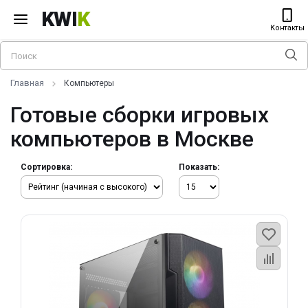
KWI
K
Контакты
Главная
Компьютеры
Готовые сборки игровых
компьютеров в Москве
Сортировка:
Показать: