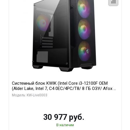
Системный блок KWIK (Intel Core i3-12100F OEM
(Alder Lake, Intel 7, C4 0EC/4PC/T8/ 8 ГБ ОЗУ/ Afox R5
220 1GB DDR3 64bit VGA DVI HDMI 1FAN LP RTL / 128
Модель: KW-Live0003
ГБ SSD)
30 977 руб.
В наличии