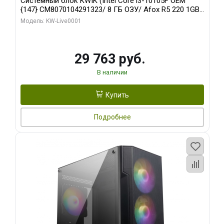
Системный блок KWIK (Intel Core i3-10105F OEM
{147} CM8070104291323/ 8 ГБ ОЗУ/ Afox R5 220 1GB
DDR3 64bit VGA DVI HDMI 1FAN LP RTL / 128 ГБ SSD)
Модель: KW-Live0001
29 763 руб.
В наличии
Купить
Подробнее