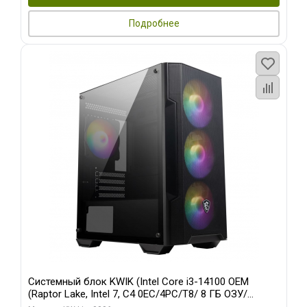
Подробнее
Системный блок KWIK (Intel Core i3-14100 OEM
(Raptor Lake, Intel 7, C4 0EC/4PC/T8/ 8 ГБ ОЗУ/
встроенная графика/ 128 ГБ SSD)