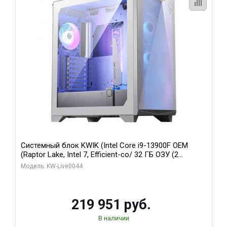
Системный блок KWIK (Intel Core i9-13900F OEM
(Raptor Lake, Intel 7, Efficient-co/ 32 ГБ ОЗУ (2
модуля)/ Gigabyte RTX5070Ti AERO OC 16GB GDDR7
Модель: KW-Live0044
256bit 3xDP HD/ 512 ГБ SSD)
219 951 руб.
В наличии