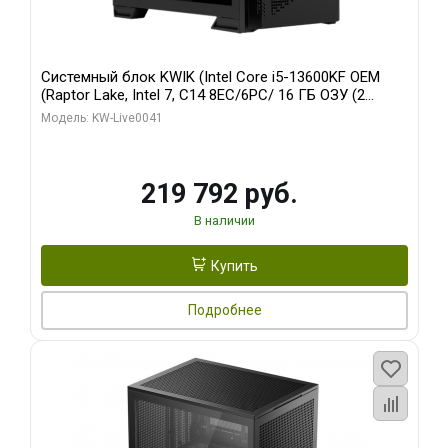
Системный блок KWIK (Intel Core i5-13600KF OEM
(Raptor Lake, Intel 7, C14 8EC/6PC/ 16 ГБ ОЗУ (2
модуля)/ Palit RTX5080 GAMINGPRO OC 16GB GDDR7
Модель: KW-Live0041
256bit 3xDP HD/ 512 ГБ SSD)
219 792 руб.
В наличии
Купить
Подробнее