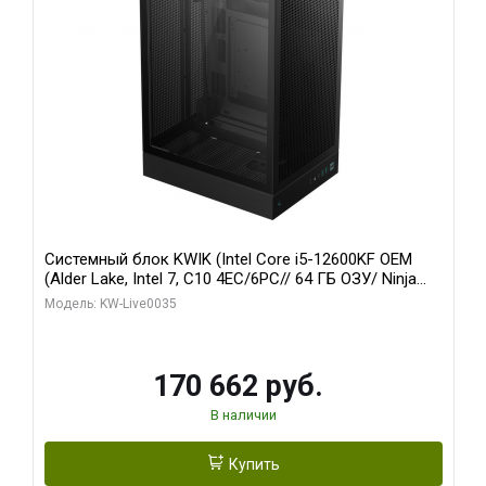
Системный блок KWIK (Intel Core i5-12600KF OEM
(Alder Lake, Intel 7, C10 4EC/6PC// 64 ГБ ОЗУ/ Ninja
Sinotex GTX1650 4GB 128bit GDDR6 DVI DP HDMI 2/
Модель: KW-Live0035
960 ГБ SSD)
170 662 руб.
В наличии
Купить