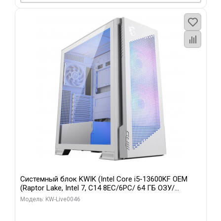
Системный блок KWIK (Intel Core i5-13600KF OEM
(Raptor Lake, Intel 7, C14 8EC/6PC/ 64 ГБ ОЗУ/
Gigabyte RTX5060Ti GAMING OC 8GB GDDR7 128bit
Модель: KW-Live0046
3xDP H/ 960 ГБ SSD)