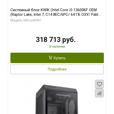
Системный блок KWIK (Intel Core i5-13600KF OEM
(Raptor Lake, Intel 7, C14 8EC/6PC/ 64 ГБ ОЗУ/ Palit
RTX5080 GAMINGPRO OC 16GB GDDR7 256bit 3xDP
Модель: KW-Live0067
HD/ 960 ГБ SSD)
318 713 руб.
В наличии
Купить
Подробнее