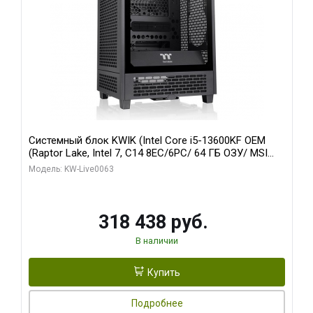
Системный блок KWIK (Intel Core i5-13600KF OEM
(Raptor Lake, Intel 7, C14 8EC/6PC/ 64 ГБ ОЗУ/ MSI
RTX5080 VENTUS 3X OC 16GB GDDR7 256bit 3xDP
Модель: KW-Live0063
HDMI/ 512 ГБ SSD)
318 438 руб.
В наличии
Купить
Подробнее