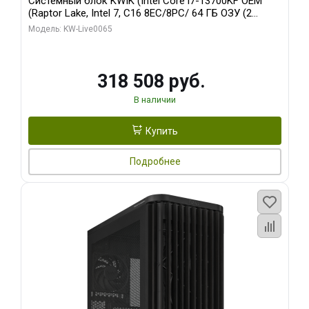
Системный блок KWIK (Intel Core i7-13700KF OEM
(Raptor Lake, Intel 7, C16 8EC/8PC/ 64 ГБ ОЗУ (2
модуля)/ ASUS RTX5080 PROART OC 16GB GDDR7
Модель: KW-Live0065
256bit Type-C DP 2/ 1 ТБ SSD)
318 508 руб.
В наличии
Купить
Подробнее