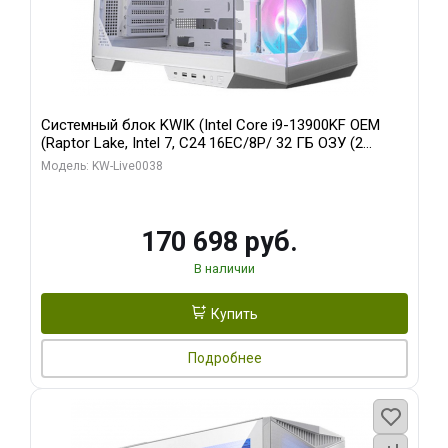
Системный блок KWIK (Intel Core i9-13900KF OEM
(Raptor Lake, Intel 7, C24 16EC/8P/ 32 ГБ ОЗУ (2
модуля)/ Gigabyte RX9070XT GAMING OC 16GB GDDR6
Модель: KW-Live0038
256bit 2xDP 2/ 960 ГБ SSD)
170 698 руб.
В наличии
Купить
Подробнее