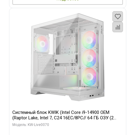
Системный блок KWIK (Intel Core i9-14900 OEM
(Raptor Lake, Intel 7, C24 16EC/8PC// 64 ГБ ОЗУ (2
модуля)/ Gigabyte RTX5080 XTREME WATERFORCE
Модель: KW-Live0070
16GB GDDR7 256bit/ 960 ГБ SSD)