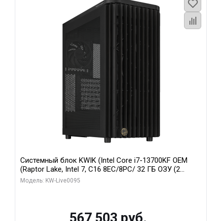
Системный блок KWIK (Intel Core i7-13700KF OEM
(Raptor Lake, Intel 7, C16 8EC/8PC/ 32 ГБ ОЗУ (2
модуля)/ Afox RTX4090 24GB GDDR6X 384-Bit 3xDP
Модель: KW-Live0095
HDMI ATX Turbo/ 512 ГБ SSD)
567 503 руб.