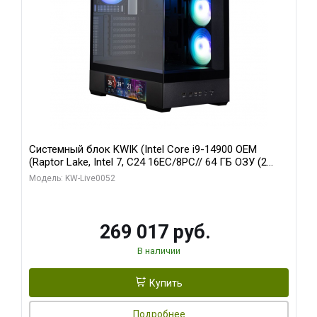
Системный блок KWIK (Intel Core i9-14900 OEM
(Raptor Lake, Intel 7, C24 16EC/8PC// 64 ГБ ОЗУ (2
модуля)/ Palit RTX5080 GAMINGPRO OC 16GB GDDR7
Модель: KW-Live0052
256bit 3xDP HD/ 512 ГБ SSD)
269 017 руб.
В наличии
Купить
Подробнее