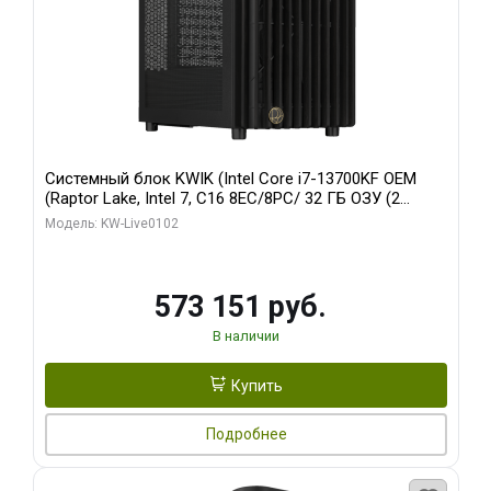
Системный блок KWIK (Intel Core i7-13700KF OEM
(Raptor Lake, Intel 7, C16 8EC/8PC/ 32 ГБ ОЗУ (2
модуля)/ Afox RTX4090 24GB GDDR6X 384-Bit 3xDP
Модель: KW-Live0102
HDMI ATX Turbo/ 960 ГБ SSD)
573 151 руб.
В наличии
Купить
Подробнее