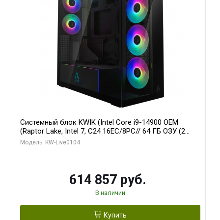
Системный блок KWIK (Intel Core i9-14900 OEM
(Raptor Lake, Intel 7, C24 16EC/8PC// 64 ГБ ОЗУ (2
модуля)/ Afox RTX4090 24GB GDDR6X 384-Bit 3xDP
Модель: KW-Live0104
HDMI ATX Turbo/ 1 ТБ SSD)
614 857 руб.
В наличии
Купить