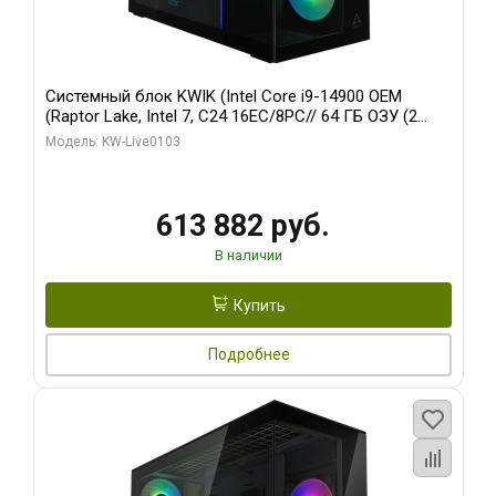
Системный блок KWIK (Intel Core i9-14900 OEM
(Raptor Lake, Intel 7, C24 16EC/8PC// 64 ГБ ОЗУ (2
модуля)/ Afox RTX4090 24GB GDDR6X 384-Bit 3xDP
Модель: KW-Live0103
HDMI ATX Turbo/ 960 ГБ SSD)
613 882 руб.
В наличии
Купить
Подробнее