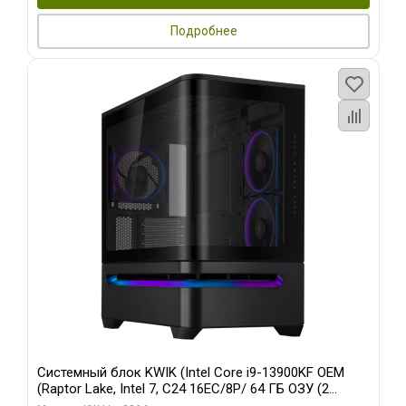
Подробнее
Системный блок KWIK (Intel Core i9-13900KF OEM
(Raptor Lake, Intel 7, C24 16EC/8P/ 64 ГБ ОЗУ (2
модуля)/ ASUS RTX5080 PROART OC 16GB GDDR7