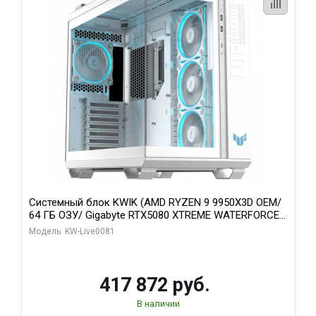
Системный блок KWIK (AMD RYZEN 9 9950X3D OEM/
64 ГБ ОЗУ/ Gigabyte RTX5080 XTREME WATERFORCE
16GB GDDR7 256bit/ 1 ТБ SSD)
Модель: KW-Live0081
417 872 руб.
В наличии