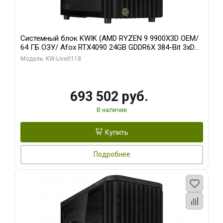
Системный блок KWIK (AMD RYZEN 9 9900X3D OEM/
64 ГБ ОЗУ/ Afox RTX4090 24GB GDDR6X 384-Bit 3xDP
HDMI ATX Turbo/ 960 ГБ SSD)
Модель: KW-Live0118
693 502 руб.
В наличии
Купить
Подробнее