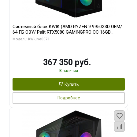
Системный блок KWIK (AMD RYZEN 9 9950X3D OEM/
64 ГБ ОЗУ/ Palit RTX5080 GAMINGPRO OC 16GB
GDDR7 256bit 3xDP HD/ 960 ГБ SSD)
Модель: KW-Live0071
367 350 руб.
В наличии
Купить
Подробнее