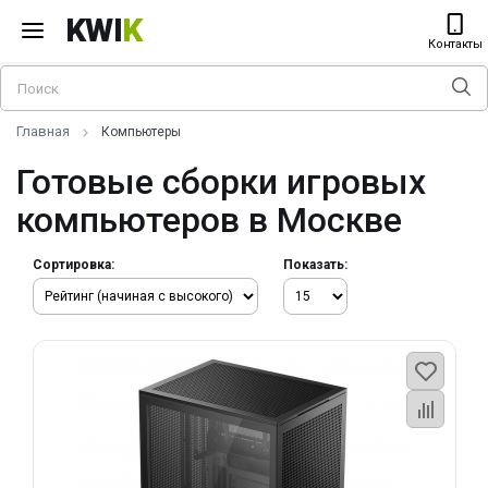
KWI
K
Контакты
Главная
Компьютеры
Готовые сборки игровых
компьютеров в Москве
Сортировка:
Показать: