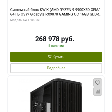
Системный блок KWIK (AMD RYZEN 9 9900X3D OEM/
64 ГБ ОЗУ/ Gigabyte RX9070 GAMING OC 16GB GDDR6
256bit 2xDP 2xH/ 960 ГБ SSD)
Модель: KW-Live0051
268 978 руб.
В наличии
Купить
Подробнее