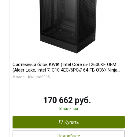
Системный блок KWIK (Intel Core i5-12600KF OEM
(Alder Lake, Intel 7, C10 4EC/6PC// 64 ГБ ОЗУ/ Ninja
Sinotex GTX1650 4GB 128bit GDDR6 DVI DP HDMI 2/
Модель: KW-Live0035
960 ГБ SSD)
170 662 руб.
В наличии
Купить
Подробнее