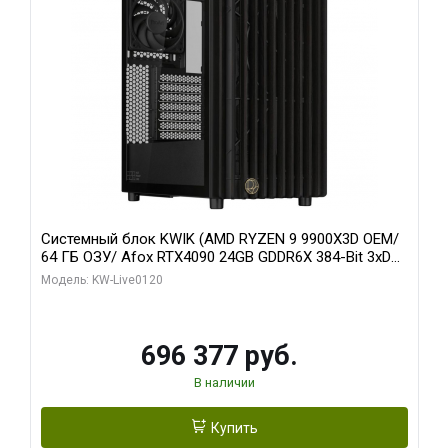
Системный блок KWIK (AMD RYZEN 9 9900X3D OEM/
64 ГБ ОЗУ/ Afox RTX4090 24GB GDDR6X 384-Bit 3xDP
HDMI ATX Turbo/ 1 ТБ SSD)
Модель: KW-Live0120
696 377 руб.
В наличии
Купить