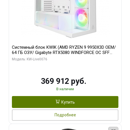
Системный блок KWIK (AMD RYZEN 9 9950X3D OEM/
64 ГБ ОЗУ/ Gigabyte RTX5080 WINDFORCE OC SFF
16GB GDDR7 256bit / 960 ГБ SSD)
Модель: KW-Live0076
369 912 руб.
В наличии
Купить
Подробнее