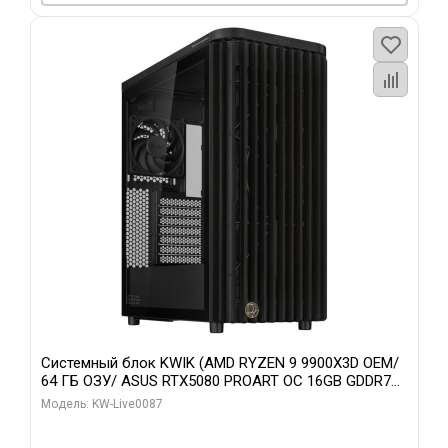
Системный блок KWIK (AMD RYZEN 9 9900X3D OEM/
64 ГБ ОЗУ/ ASUS RTX5080 PROART OC 16GB GDDR7
256bit Type-C DP 2/ 1 ТБ SSD)
Модель: KW-Live0087