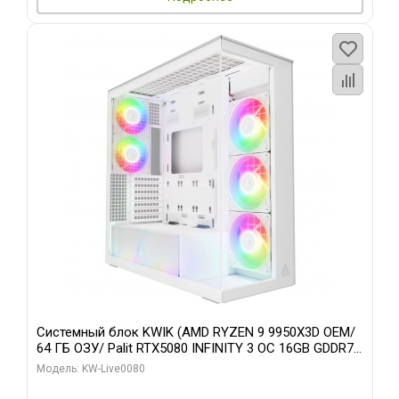
Системный блок KWIK (AMD RYZEN 9 9950X3D OEM/
64 ГБ ОЗУ/ Palit RTX5080 INFINITY 3 OC 16GB GDDR7
256bit 3xDP H/ 960 ГБ SSD)
Модель: KW-Live0080