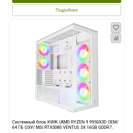
Подробнее
Системный блок KWIK (AMD RYZEN 9 9950X3D OEM/
64 ГБ ОЗУ/ MSI RTX5080 VENTUS 3X 16GB GDDR7
256bit 3xDP HDMI 3F/ 960 ГБ SSD)