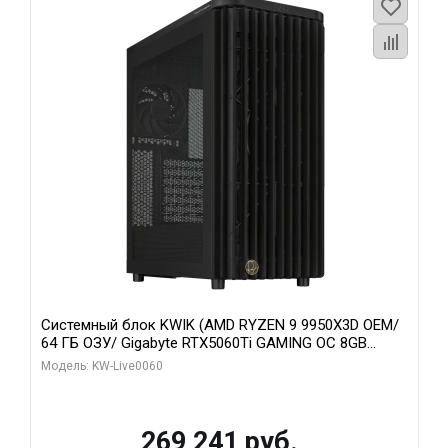
Системный блок KWIK (AMD RYZEN 9 9950X3D OEM/
64 ГБ ОЗУ/ Gigabyte RTX5060Ti GAMING OC 8GB
GDDR7 128bit 3xDP H/ 1 ТБ SSD)
Модель: KW-Live0060
269 241 руб.