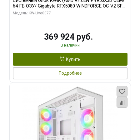
Системный блок KWIK (AMD RYZEN 9 9950X3D OEM/
64 ГБ ОЗУ/ Gigabyte RTX5080 WINDFORCE OC V2 SFF
16GB GDDR7 256b/ 960 ГБ SSD)
Модель: KW-Live0077
369 924 руб.
В наличии
Купить
Подробнее