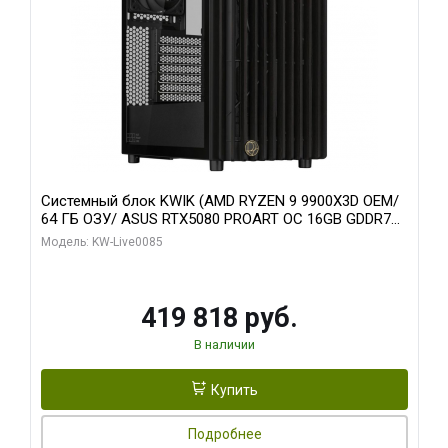
Системный блок KWIK (AMD RYZEN 9 9900X3D OEM/
64 ГБ ОЗУ/ ASUS RTX5080 PROART OC 16GB GDDR7
256bit Type-C DP 2/ 960 ГБ SSD)
Модель: KW-Live0085
419 818 руб.
В наличии
Купить
Подробнее