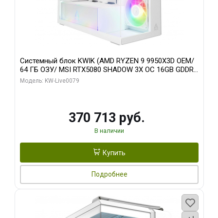
Системный блок KWIK (AMD RYZEN 9 9950X3D OEM/
64 ГБ ОЗУ/ MSI RTX5080 SHADOW 3X OC 16GB GDDR7
256bit 3xDP HDMI/ 960 ГБ SSD)
Модель: KW-Live0079
370 713 руб.
В наличии
Купить
Подробнее