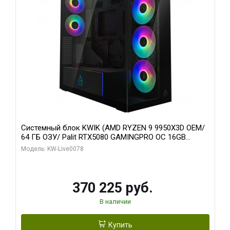
Системный блок KWIK (AMD RYZEN 9 9950X3D OEM/
64 ГБ ОЗУ/ Palit RTX5080 GAMINGPRO OC 16GB
GDDR7 256bit 3xDP HD/ 1 ТБ SSD)
Модель: KW-Live0078
370 225 руб.
В наличии
Купить