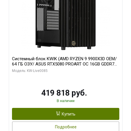
Системный блок KWIK (AMD RYZEN 9 9900X3D OEM/
64 ГБ ОЗУ/ ASUS RTX5080 PROART OC 16GB GDDR7
256bit Type-C DP 2/ 960 ГБ SSD)
Модель: KW-Live0085
419 818 руб.
В наличии
Купить
Подробнее