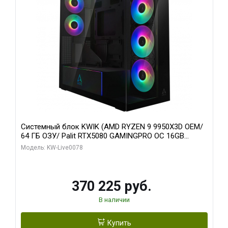
Системный блок KWIK (AMD RYZEN 9 9950X3D OEM/
64 ГБ ОЗУ/ Palit RTX5080 GAMINGPRO OC 16GB
GDDR7 256bit 3xDP HD/ 1 ТБ SSD)
Модель: KW-Live0078
370 225 руб.
В наличии
Купить