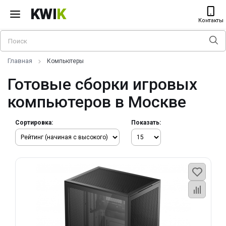
KWI
K
Контакты
Главная
Компьютеры
Готовые сборки игровых
компьютеров в Москве
Сортировка:
Показать: