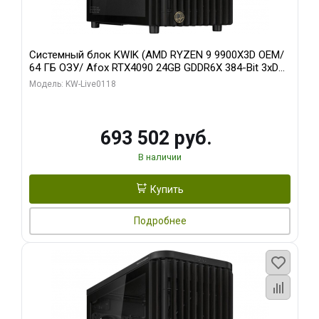
Системный блок KWIK (AMD RYZEN 9 9900X3D OEM/
64 ГБ ОЗУ/ Afox RTX4090 24GB GDDR6X 384-Bit 3xDP
HDMI ATX Turbo/ 960 ГБ SSD)
Модель: KW-Live0118
693 502 руб.
В наличии
Купить
Подробнее