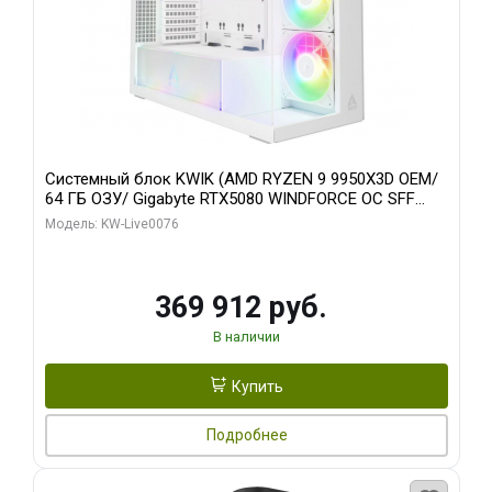
Системный блок KWIK (AMD RYZEN 9 9950X3D OEM/
64 ГБ ОЗУ/ Gigabyte RTX5080 WINDFORCE OC SFF
16GB GDDR7 256bit / 960 ГБ SSD)
Модель: KW-Live0076
369 912 руб.
В наличии
Купить
Подробнее