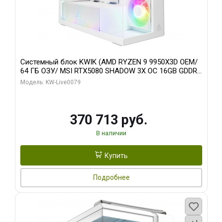
Системный блок KWIK (AMD RYZEN 9 9950X3D OEM/
64 ГБ ОЗУ/ MSI RTX5080 SHADOW 3X OC 16GB GDDR7
256bit 3xDP HDMI/ 960 ГБ SSD)
Модель: KW-Live0079
370 713 руб.
В наличии
Купить
Подробнее