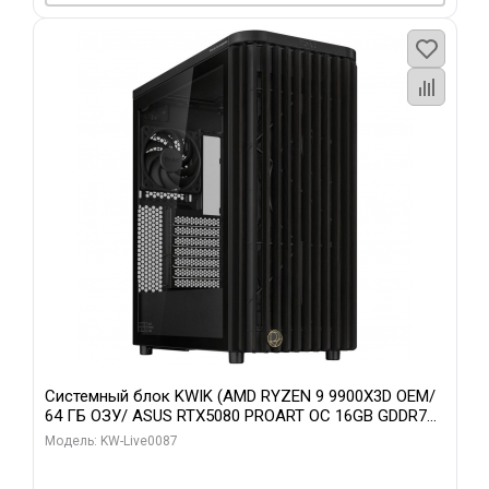
Системный блок KWIK (AMD RYZEN 9 9900X3D OEM/
64 ГБ ОЗУ/ ASUS RTX5080 PROART OC 16GB GDDR7
256bit Type-C DP 2/ 1 ТБ SSD)
Модель: KW-Live0087