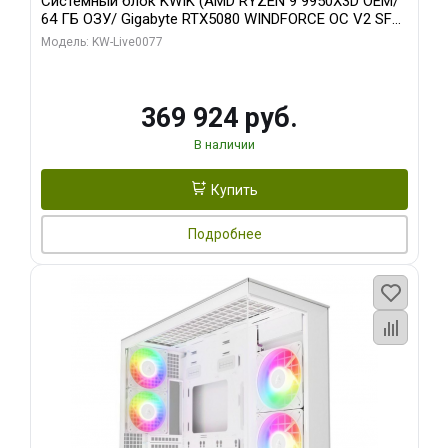
Системный блок KWIK (AMD RYZEN 9 9950X3D OEM/
64 ГБ ОЗУ/ Gigabyte RTX5080 WINDFORCE OC V2 SFF
16GB GDDR7 256b/ 960 ГБ SSD)
Модель: KW-Live0077
369 924 руб.
В наличии
Купить
Подробнее