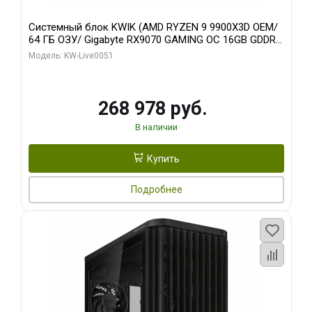
Системный блок KWIK (AMD RYZEN 9 9900X3D OEM/
64 ГБ ОЗУ/ Gigabyte RX9070 GAMING OC 16GB GDDR6
256bit 2xDP 2xH/ 960 ГБ SSD)
Модель: KW-Live0051
268 978 руб.
В наличии
Купить
Подробнее