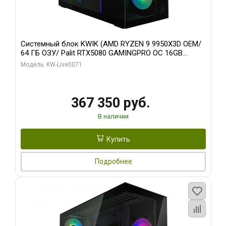
Системный блок KWIK (AMD RYZEN 9 9950X3D OEM/
64 ГБ ОЗУ/ Palit RTX5080 GAMINGPRO OC 16GB
GDDR7 256bit 3xDP HD/ 960 ГБ SSD)
Модель: KW-Live0071
367 350 руб.
В наличии
Купить
Подробнее