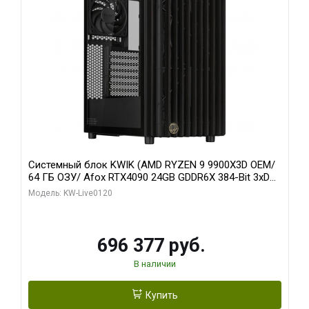
Системный блок KWIK (AMD RYZEN 9 9900X3D OEM/
64 ГБ ОЗУ/ Afox RTX4090 24GB GDDR6X 384-Bit 3xDP
HDMI ATX Turbo/ 1 ТБ SSD)
Модель: KW-Live0120
696 377 руб.
В наличии
Купить