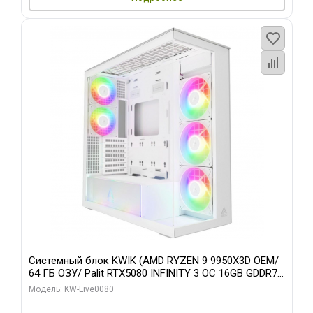
Системный блок KWIK (AMD RYZEN 9 9950X3D OEM/
64 ГБ ОЗУ/ Palit RTX5080 INFINITY 3 OC 16GB GDDR7
256bit 3xDP H/ 960 ГБ SSD)
Модель: KW-Live0080