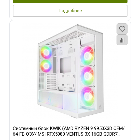
Подробнее
Системный блок KWIK (AMD RYZEN 9 9950X3D OEM/
64 ГБ ОЗУ/ MSI RTX5080 VENTUS 3X 16GB GDDR7
256bit 3xDP HDMI 3F/ 960 ГБ SSD)