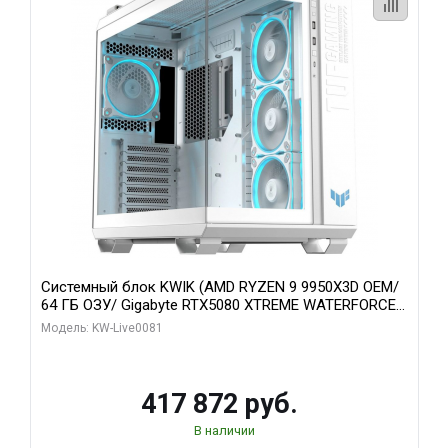
Системный блок KWIK (AMD RYZEN 9 9950X3D OEM/
64 ГБ ОЗУ/ Gigabyte RTX5080 XTREME WATERFORCE
16GB GDDR7 256bit/ 1 ТБ SSD)
Модель: KW-Live0081
417 872 руб.
В наличии