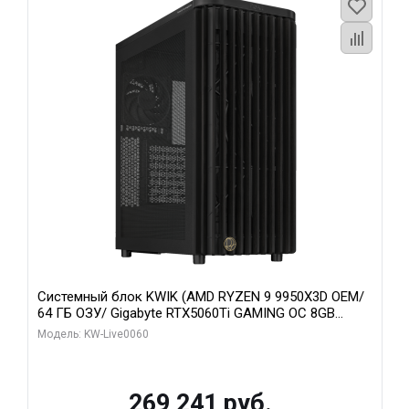
Системный блок KWIK (AMD RYZEN 9 9950X3D OEM/
64 ГБ ОЗУ/ Gigabyte RTX5060Ti GAMING OC 8GB
GDDR7 128bit 3xDP H/ 1 ТБ SSD)
Модель: KW-Live0060
269 241 руб.