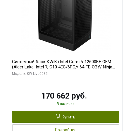
Системный блок KWIK (Intel Core i5-12600KF OEM
(Alder Lake, Intel 7, C10 4EC/6PC// 64 ГБ ОЗУ/ Ninja
Sinotex GTX1650 4GB 128bit GDDR6 DVI DP HDMI 2/
Модель: KW-Live0035
960 ГБ SSD)
170 662 руб.
В наличии
Купить
Подробнее